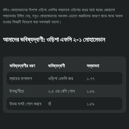
যদিও মোহামেডানের বিপক্ষে ওড়িশা এফসির সম্ভাবনা ওড়িশার ঘরের মাঠে জয়ের জোরালো
সম্ভাবনার ইঙ্গিত দেয়, তবুও মোহামেডানের অবনমন এড়াতে জরুরিতার কারণে মাঝে মাঝে অবাক
হওয়ার বিষয়টি বিবেচনা করা সবসময়ই ভালো।
আমাদের ভবিষ্যদ্বাণী: ওড়িশা এফসি ২-১ মোহামেডান
ভবিষ্যদ্বাণীর ধরণ
ভবিষ্যদ্বাণী
সম্ভাবনা
ম্যাচের ফলাফল
ওড়িশা এফসি জয়
১.৭৭
উপর/নীচে
২.৫ এর বেশি গোল
১.৫৬
উভয় দলই গোল করবে
হাঁ
১.৫৯