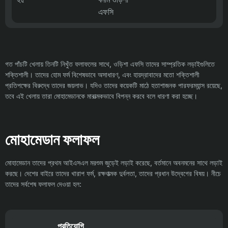
এফসি
গত পাঁচটি খেলায় তিনটি নিখুঁত ফলাফলের সাথে, ওড়িশা এফসি তাদের সাম্প্রতিক লড়াইগুলিতে
শক্তিশালী। তাদের হোম ফর্ম বিশেষভাবে অসাধারণ, এবং হায়দ্রাবাদের মতো শক্তিশালী
প্রতিপক্ষের বিরুদ্ধে তাদের জয়লাভ। যদিও তাদের কয়েকটি মাঠে হতাশাজনক পারফরম্যান্স রয়েছে,
তবে এই খেলায় তারা মোহামেডানকে মারাত্মকভাবে বিপন্ন করবে বলে ধারণা করা হচ্ছে।
মোহামেডান ফলাফল
মোহামেডান তাদের প্রথম আইএসএল মরশুম জুড়েই লড়াই করেছে, বর্তমানে অবনমনের সাথে লড়াই
করছে। দেশের বাইরে তাদের খারাপ ফর্ম, রক্ষণাত্মক দুর্বলতা, তাদের প্রধান উদ্বেগের বিষয়। নীচে
তাদের সর্বশেষ ফলাফল দেওয়া হল:
প্রতিযোগি