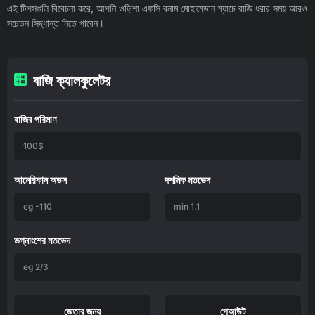
এই টিপসগুলি বিবেচনা করে, আপনি ওড়িশা এফসি বনাম মোহামেডান ম্যাচে বাজি ধরার সময় আরও
সচেতন সিদ্ধান্ত নিতে পারেন।
বাজি ক্যালকুলেটর
বাজির পরিমাণ
আমেরিকান অডস
দশমিক মতভেদ
ভগ্নাংশের মতভেদ
জেতার জন্য
পেআউট