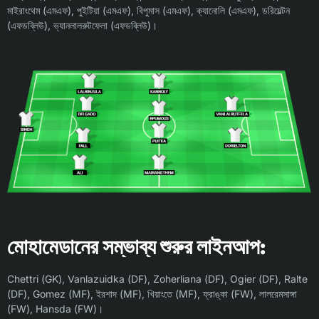
মাইরাংথেম (এমএফ), পুইটিয়া (এমএফ), বিপুমাস (এমএফ), ক্যানোলি (এমএফ), ডরিয়েল্টন
(এফডব্লিউ), ভ্যানলালরুটফেলা (এফডব্লিউ)।
মোহামেডানের সম্ভাব্য শুরুর লাইনআপ:
Chettri (GK), Vanlazuidka (DF), Zoherliana (DF), Ogier (DF), Ralte
(DF), Gomez (MF), ইরশাদ (MF), খিয়াংতে (MF), ফ্রাঙ্কা (FW), লালরেমসাঙ্গা
(FW), Hansda (FW)।