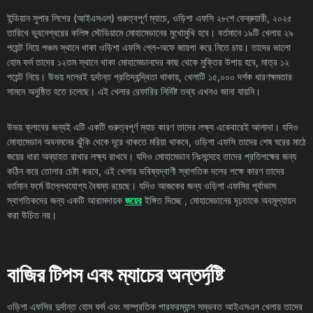
ইন্ডিয়ান সুপার লিগের (আইএসএল) গুরুত্বপূর্ণ ম্যাচে, ওড়িশা এফসি ২৮শে ফেব্রুয়ারী, ২০২৫
তারিখে ভুবনেশ্বরের কলিঙ্গ স্টেডিয়ামে মোহামেডানের মুখোমুখি হবে। বর্তমানে ১৯টি খেলায় ২৯
পয়েন্ট নিয়ে পঞ্চম স্থানে থাকা ওড়িশা এফসি প্লে-অফে জায়গা করে নিতে চায়। তাদের ভালো
হোম ফর্ম তাদের ১২তম স্থানে থাকা মোহামেডানদের কাছ থেকে মুক্তির উপায় হবে, মাত্র ১২
পয়েন্ট নিয়ে। উভয় দলেরই দুর্দান্ত প্রতিদ্বন্দ্বিতা থাকায়, খেলাটি ১৫,০০০ দর্শক ধারণক্ষমতার
সামনে অনুষ্ঠিত হতে চলেছে। এই খেলার রেফারির নির্দিষ্ট তথ্য এখনও জানা যায়নি।
উভয় ক্লাবের জন্যই এটি একটি গুরুত্বপূর্ণ ম্যাচ কারণ তাদের লক্ষ্য একেবারেই আলাদা। যদিও
মোহামেডান অবনমনের ঝুঁকি থেকে দূরে থাকতে মরিয়া থাকবে, ওড়িশা এফসি তাদের শেষ ঘরের মাঠে
জয়ের ধারা অব্যাহত রাখার লক্ষ্য রাখবে। যদিও মোহামেডান নিঃসন্দেহে তাদের প্রতিপক্ষের জন্য
কঠিন করে তোলার চেষ্টা করবে, এই খেলার ভবিষ্যদ্বাণী স্বাগতিক দলের পক্ষে কারণ তাদের
বর্তমান ফর্মে উল্লেখযোগ্য বৈষম্য রয়েছে। যদিও আজকের জন্য ওড়িশা এফসির পূর্বাভাস
স্বাগতিকদের জন্য একটি আরামদায়ক
জয়ের
ইঙ্গিত দিচ্ছে , মোহামেডানের দৃঢ়তাকে অবমূল্যায়ন
করা উচিত নয়।
বাজির টিপস এবং ম্যাচের অন্তর্দৃষ্টি
ওড়িশা এফসির দুর্দান্ত হোম ফর্ম এবং সাম্প্রতিক পারফরম্যান্স সম্ভবত আইএসএল খেলায় তাদের