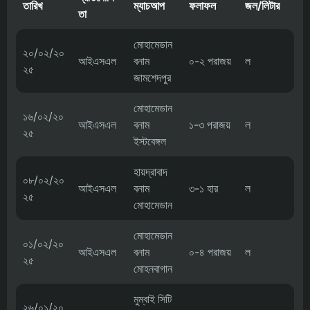
তারিখ
ম্যাচআপ
ফলাফল
জল/লিটার
তা
মোহামেডান
২০/০২/২০
আইএসএল
বনাম
০-২ পরাজয়
ল
২৫
জামশেদপুর
মোহামেডান
১৬/০২/২০
আইএসএল
বনাম
১-৩ পরাজয়
ল
২৫
ইস্টবেঙ্গল
হায়দ্রাবাদ
০৮/০২/২০
আইএসএল
বনাম
৩-১ হার
ল
২৫
মোহামেডান
মোহামেডান
০১/০২/২০
আইএসএল
বনাম
০-৪ পরাজয়
ল
২৫
মোহনবাগান
মুম্বাই সিটি
২৬/০১/২০