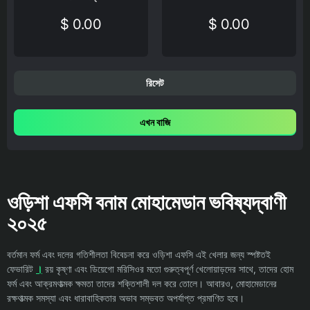
$ 0.00
$ 0.00
রিসেট
এখন বাজি
ওড়িশা এফসি বনাম মোহামেডান ভবিষ্যদ্বাণী
২০২৫
বর্তমান ফর্ম এবং দলের গতিশীলতা বিবেচনা করে ওড়িশা এফসি এই খেলার জন্য স্পষ্টতই
ফেভারিট
।
রয় কৃষ্ণা এবং ডিয়েগো মরিসিওর মতো গুরুত্বপূর্ণ খেলোয়াড়দের সাথে, তাদের হোম
ফর্ম এবং আক্রমণাত্মক ক্ষমতা তাদের শক্তিশালী দল করে তোলে। আবারও, মোহামেডানের
রক্ষণাত্মক সমস্যা এবং ধারাবাহিকতার অভাব সম্ভবত অপর্যাপ্ত প্রমাণিত হবে।