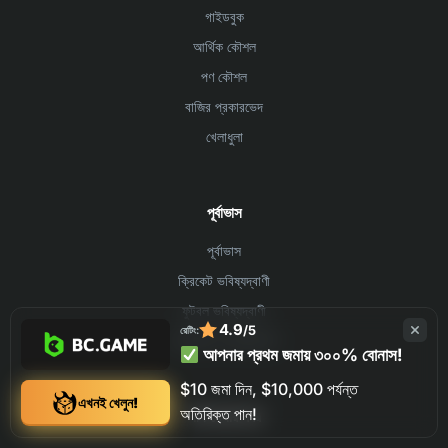
গাইডবুক
আর্থিক কৌশল
পণ কৌশল
বাজির প্রকারভেদ
খেলাধুলা
পূর্বাভাস
পূর্বাভাস
ক্রিকেট ভবিষ্যদ্বাণী
ফুটবল ভবিষ্যদ্বাণী
4.9
/5
রেটিং:
বাস্কেটবল ভবিষ্যদ্বাণী
আপনার প্রথম জমায় ৩০০% বোনাস!
$10 জমা দিন, $10,000 পর্যন্ত
এখনই খেলুন!
অতিরিক্ত পান!
শীর্ষ খেলার খবর