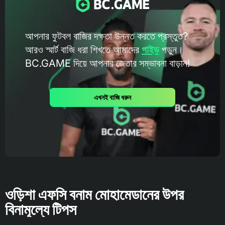
আপনার ফুটবল বাজির দক্ষতা উন্নত করতে প্রস্তুত?
আরও স্মার্ট বাজি ধরা শিখতে আমাদের
গাইড
পড়ুন।
BC.GAME দিয়ে আপনার জেতার সম্ভাবনা বাড়ান!
এখনই বাজি ধরুন
ওড়িশা এফসি বনাম মোহামেডানের উপর
বিনামূল্যে টিপস