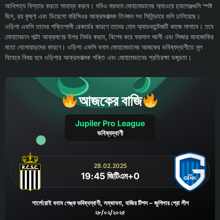
আধিপত্য বিস্তার করতে সাহায্য করবে। যদিও মরশুমে মোহামেডানের অ্যাওয়ে চ্যালেঞ্জগুলি স্পষ্ট
ছিল, রয় কৃষ্ণা এবং ডিয়েগো মরিসিওর আক্রমণাত্মক তিনজন সব সিলিন্ডারে গুলি চালিয়েছে।
ওড়িশা এফসি তাদের শক্তিশালী রেকর্ডের কারণে তাদের হোম অ্যাডভান্টেজটি কাজে লাগাবে। তবে
মোহামেডান পাল্টা আক্রমণের উপর নির্ভর করবে, বিশেষ করে ফয়সাল আলী এবং সিজার মানজোকির
মতো খেলোয়াড়দের কারণে। ওড়িশা এফসি বনাম মোহামেডানের আজকের ভবিষ্যদ্বাণীতে মূল
বিবেচ্য বিষয় হবে ওড়িশার আক্রমণাত্মক শক্তি এবং মোহামেডানের প্রতিরক্ষা ভঙ্গুরতা।
আজকের বাজি
Jupiler Pro League
ভবিষ্যদ্বাণী
28.02.2025
19:45 জিটিএম+0
শার্লেরোই বনাম গেঙ্ক ভবিষ্যদ্বাণী, সম্ভাবনা, বাজির টিপস – জুপিলার প্রো লীগ
২৮/০২/২০২৫