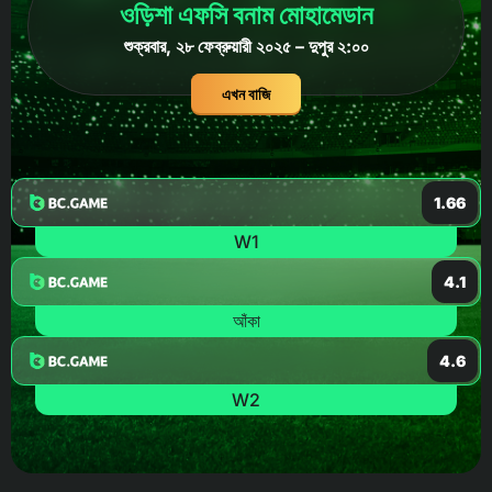
ওড়িশা এফসি বনাম মোহামেডান
শুক্রবার, ২৮ ফেব্রুয়ারী ২০২৫ – দুপুর ২:০০
এখন বাজি
1.66
W1
4.1
আঁকা
4.6
W2