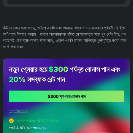
টেবিলে যেমন দেখা যাচ্ছে, ওড়িশা এফসি মোহামেডানের সাথে তাদের একমাত্র পূর্ববর্তী লড়াইয়ে
আধিপত্য বিস্তার করেছে। তাদের আক্রমণাত্মক শক্তি মোহামেডানের জন্য খুব বেশি ছিল, এবং
আরেকটি হোম ম্যাচ আসার সাথে সাথে, ওড়িশা এফসি তাদের আধিপত্য পুনরাবৃত্তি করবে বলে
আশা করা হচ্ছে।
নতুন প্লেয়ার হয়ে
$300
পর্যন্ত বোনাস পান এবং
20%
লসব্যাক রেট পান
$300 স্বাগতম বোনাস পান
সম্পূর্ণ বিবরণ দেখুন
বোনাস প্রাপ্তি 100% নিশ্চিত
শেষটি 4 মিনিট আগে পাওয়া গেছে