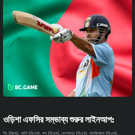
ওড়িশা এফসির সম্ভাব্য শুরুর লাইনআপ:
সিং (জিকে), আলি (ডিএফ), ফল (ডিএফ), ডেলগাডো (ডিএফ), লালরিনজুলা (ডিএফ),