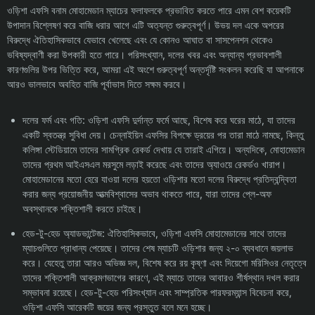
ওড়িশা এফসি বনাম মোহামেডান ম্যাচের ফলাফলকে প্রভাবিত করতে পারে এমন বেশ কয়েকটি
উপাদান বিশ্লেষণ করে বাজি ধরার আগে এটি অত্যন্ত গুরুত্বপূর্ণ। উভয় দল একে অপরের
বিরুদ্ধে ঐতিহাসিকভাবে যেভাবে খেলেছে এবং যে কোনও আঘাত বা সাসপেনশন থেকেও
ভবিষ্যদ্বাণী করা উপকারী হতে পারে। পরিসংখ্যান, দলের খবর এবং অন্যান্য প্রভাবশালী
কারণগুলির উপর ভিত্তি করে, আমরা এই অংশে গুরুত্বপূর্ণ অন্তর্দৃষ্টি সংকলন করেছি যা আপনাকে
আরও ভালভাবে অবহিত বাজি পূর্বাভাস দিতে সক্ষম করবে।
দলের ফর্ম এবং গতি: ওড়িশা এফসি দুর্দান্ত ফর্মে আছে, বিশেষ করে ঘরের মাঠে, যা তাদের
একটি স্বতন্ত্র সুবিধা দেয়। চেন্নাইয়িন এফসির বিপক্ষে ড্রয়ের পর তারা মাঠে নামছে, কিন্তু
কলিঙ্গা স্টেডিয়ামে তাদের সামগ্রিক রেকর্ড দেখায় যে তারাই এগিয়ে। অন্যদিকে, মোহামেডান
তাদের প্রথম আইএসএল মরসুমে লড়াই করেছে এবং তাদের অ্যাওয়ে রেকর্ডও খারাপ।
মোহামেডানের মতো হেরে যাওয়া দলের হয়তো ওড়িশার মতো দলের বিরুদ্ধে প্রতিদ্বন্দ্বিতা
করার জন্য প্রয়োজনীয় আত্মবিশ্বাসের অভাব থাকতে পারে, যারা তাদের প্লে-অফ
অবস্থানকে শক্তিশালী করতে চাইছে।
হেড-টু-হেড অ্যাডভান্টেজ: ঐতিহাসিকভাবে, ওড়িশা এফসি মোহামেডানের সাথে তাদের
ম্যাচগুলিতে প্রাধান্য পেয়েছে। তাদের শেষ ম্যাচটি ওড়িশার জন্য ২-০ ব্যবধানে জয়লাভ
করে। যেহেতু তারা আরও অভিজ্ঞ দল, বিশেষ করে রয় কৃষ্ণা এবং দিয়েগো মরিসিওর নেতৃত্বে
তাদের শক্তিশালী আক্রমণভাগের কারণে, এই ম্যাচে তাদের আবারও শীর্ষস্থান দখল করার
সম্ভাবনা রয়েছে। হেড-টু-হেড পরিসংখ্যান এবং সাম্প্রতিক পারফরম্যান্স বিবেচনা করে,
ওড়িশা এফসি আরেকটি জয়ের জন্য প্রস্তুত বলে মনে হচ্ছে।