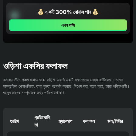
একটি 300% বোনাস পান
এখন বাজি
ওড়িশা এফসির ফলাফল
বর্তমানে লীগে পঞ্চম স্থানে থাকা ওড়িশা এফসি একটি সম্মানজনক মরসুম কাটিয়েছে। তাদের
সাম্প্রতিক খেলাগুলিতে, তারা দৃঢ়তা প্রদর্শন করেছে; বিশেষ করে ঘরের মাঠে, তারা শক্তিশালী।
আসুন তাদের সাম্প্রতিক তথ্য পর্যালোচনা করি:
প্রতিযোগি
তারিখ
ম্যাচআপ
ফলাফল
জল/লিটার
তা