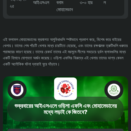
আইএসএল
বনাম
৩-০ হার
ল
২৫
মোহামেডান
এই ফলাফল মোহামেডানের ক্রমাগত অসুবিধাগুলি স্পষ্টভাবে প্রকাশ করে, বিশেষ করে বাইরের
খেলায়। তাদের শেষ পাঁচটি খেলার মধ্যে চারটিতে হেরেছে, এবং তাদের রক্ষণাত্মক ত্রুটিগুলি গুরুতর
পরাজয়ের কারণ হয়েছে। তাদের রেকর্ড তাদের এই মরসুমে লীগের সবচেয়ে দুর্বল ক্লাবগুলির মধ্যে
একটি হিসাবে যোগ্যতা অর্জন করেছে। ওড়িশা এফসির বিরুদ্ধে এই খেলায় তাদের ভাগ্য কেবল
একটি অলৌকিক ঘটনা দ্বারাই ঘুরে দাঁড়াবে।
শুক্রবারের আইএসএলে ওড়িশা এফসি এবং মোহামেডানের
মধ্যে লড়াই কে জিতবে?