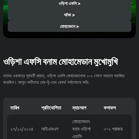
ওড়িশা এফসি >
আঁকা >
মোহামেডান >
ওড়িশা এফসি বনাম মোহামেডান মুখোমুখি
তাদের একমাত্র পূর্ববর্তী ম্যাচে, ওড়িশা এফসি মোহামেডানকে ২-০ গোলে আরামে পরাজিত
করেছিল। আসুন অতীতের হেড-টু-হেড রেকর্ড পর্যালোচনা করি:
তারিখ
প্রতিযোগিতা
ম্যাচআপ
ফলাফল
মোহামেডান
২৭/১২/২০২৪
আইএসএল
বনাম ওড়িশা
০-২ পরাজয়
এফসি