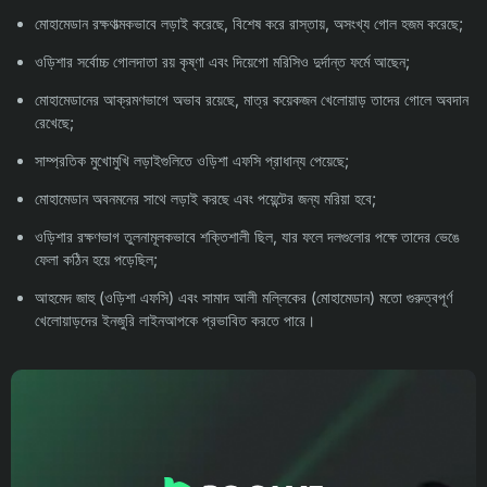
মোহামেডান রক্ষণাত্মকভাবে লড়াই করেছে, বিশেষ করে রাস্তায়, অসংখ্য গোল হজম করেছে;
ওড়িশার সর্বোচ্চ গোলদাতা রয় কৃষ্ণা এবং দিয়েগো মরিসিও দুর্দান্ত ফর্মে আছেন;
মোহামেডানের আক্রমণভাগে অভাব রয়েছে, মাত্র কয়েকজন খেলোয়াড় তাদের গোলে অবদান
রেখেছে;
সাম্প্রতিক মুখোমুখি লড়াইগুলিতে ওড়িশা এফসি প্রাধান্য পেয়েছে;
মোহামেডান অবনমনের সাথে লড়াই করছে এবং পয়েন্টের জন্য মরিয়া হবে;
ওড়িশার রক্ষণভাগ তুলনামূলকভাবে শক্তিশালী ছিল, যার ফলে দলগুলোর পক্ষে তাদের ভেঙে
ফেলা কঠিন হয়ে পড়েছিল;
আহমেদ জাহু (ওড়িশা এফসি) এবং সামাদ আলী মল্লিকের (মোহামেডান) মতো গুরুত্বপূর্ণ
খেলোয়াড়দের ইনজুরি লাইনআপকে প্রভাবিত করতে পারে।