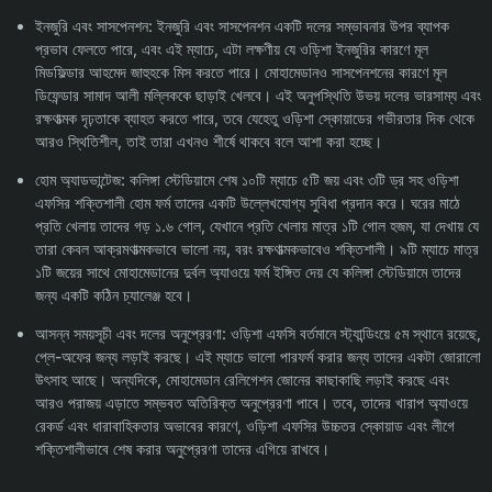
ইনজুরি এবং সাসপেনশন: ইনজুরি এবং সাসপেনশন একটি দলের সম্ভাবনার উপর ব্যাপক
প্রভাব ফেলতে পারে, এবং এই ম্যাচে, এটা লক্ষণীয় যে ওড়িশা ইনজুরির কারণে মূল
মিডফিল্ডার আহমেদ জাহুহকে মিস করতে পারে। মোহামেডানও সাসপেনশনের কারণে মূল
ডিফেন্ডার সামাদ আলী মল্লিককে ছাড়াই খেলবে। এই অনুপস্থিতি উভয় দলের ভারসাম্য এবং
রক্ষণাত্মক দৃঢ়তাকে ব্যাহত করতে পারে, তবে যেহেতু ওড়িশা স্কোয়াডের গভীরতার দিক থেকে
আরও স্থিতিশীল, তাই তারা এখনও শীর্ষে থাকবে বলে আশা করা হচ্ছে।
হোম অ্যাডভান্টেজ: কলিঙ্গা স্টেডিয়ামে শেষ ১০টি ম্যাচে ৫টি জয় এবং ৩টি ড্র সহ ওড়িশা
এফসির শক্তিশালী হোম ফর্ম তাদের একটি উল্লেখযোগ্য সুবিধা প্রদান করে। ঘরের মাঠে
প্রতি খেলায় তাদের গড় ১.৬ গোল, যেখানে প্রতি খেলায় মাত্র ১টি গোল হজম, যা দেখায় যে
তারা কেবল আক্রমণাত্মকভাবে ভালো নয়, বরং রক্ষণাত্মকভাবেও শক্তিশালী। ৯টি ম্যাচে মাত্র
১টি জয়ের সাথে মোহামেডানের দুর্বল অ্যাওয়ে ফর্ম ইঙ্গিত দেয় যে কলিঙ্গা স্টেডিয়ামে তাদের
জন্য একটি কঠিন চ্যালেঞ্জ হবে।
আসন্ন সময়সূচী এবং দলের অনুপ্রেরণা: ওড়িশা এফসি বর্তমানে স্ট্যান্ডিংয়ে ৫ম স্থানে রয়েছে,
প্লে-অফের জন্য লড়াই করছে। এই ম্যাচে ভালো পারফর্ম করার জন্য তাদের একটা জোরালো
উৎসাহ আছে। অন্যদিকে, মোহামেডান রেলিগেশন জোনের কাছাকাছি লড়াই করছে এবং
আরও পরাজয় এড়াতে সম্ভবত অতিরিক্ত অনুপ্রেরণা পাবে। তবে, তাদের খারাপ অ্যাওয়ে
রেকর্ড এবং ধারাবাহিকতার অভাবের কারণে, ওড়িশা এফসির উচ্চতর স্কোয়াড এবং লীগে
শক্তিশালীভাবে শেষ করার অনুপ্রেরণা তাদের এগিয়ে রাখবে।