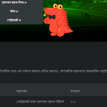
ন্যাশনাল ব্যাংক মিশর >
আঁকা >
পেট্রোজেট >
িহাসিক তথ্য এক পক্ষকে সামান্য এগিয়ে রাখলেও, সাম্প্রতিক ম্যাচগুলো হাড্ডাহাড্ডি লড়াই
ম্যাচআপ
ফলাফল
পেট্রোজেট বনাম ন্যাশনাল ব্যাংক ইজিপ্ট
২-১