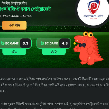
মিশরীয় প্রিমিয়ার লীগ
যাংক ইজিপ্ট বনাম পেট্রোজেট
ুধ, ১৩ মে ২০২৬ – ১৮:০০
এখন বাজি
3.3
4.3
আঁকা
W2
িয়ামে ন্যাশনাল ব্যাংক ইজিপ্ট পেট্রোজেটকে আতিথ্য দেবে। খেলাটি জিএমটি সময় সন্ধ্যা ৬টা
প্রতিক সময়ে ভিন্ন ভিন্ন ফর্ম নিয়ে উভয় দলই এই ম্যাচে খেলতে নামছে, যা ২০২৫/২৬ মৌ
করেছে।
যাশনাল ব্যাংক ইজিপ্ট ঘরের মাঠের সুবিধা কাজে লাগাতে চাইবে, অন্যদিকে পেট্রোজেট তাদের অ