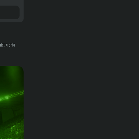
29-07-2026
পূর্বাভাস
করিন্থিয়ান্স বনাম অ্যাথলেটিকো-পিআর
ভবিষ্যদ্বাণী, বাজি ধরার সম্ভাবনা ও পরামর্শ –
সেরি আ বেটানো ৩০/০৭/২০২৬
যাচের শেষ