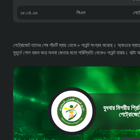
১৮.০৪.২৬
পিএল
পেট
পেট্রোজেট তাদের শেষ পাঁচটি ম্যাচ থেকে ৮ পয়েন্ট সংগ্রহ করেছে। অ্যাওয়ে ম্যা
মুহূর্তে গোল হজম করে অথবা জেতার মতো পরিস্থিতি থেকেও পয়েন্ট হারায়। পাল
বুধবার মিশরীয় প্রি
পেট্রোজেট