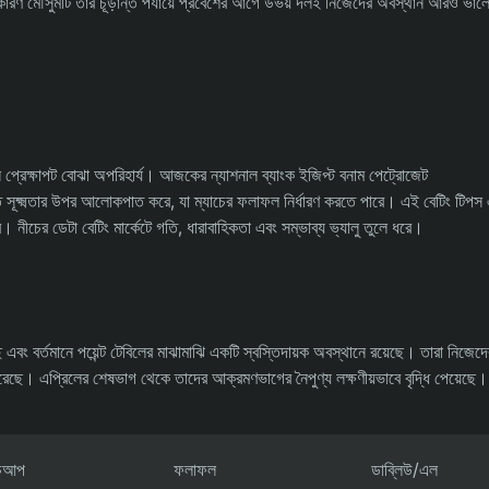
ণ, কারণ মৌসুমটি তার চূড়ান্ত পর্যায়ে প্রবেশের আগে উভয় দলই নিজেদের অবস্থান আরও ভা
ান প্রেক্ষাপট বোঝা অপরিহার্য। আজকের ন্যাশনাল ব্যাংক ইজিপ্ট বনাম পেট্রোজেট
ূক্ষ্মতার উপর আলোকপাত করে, যা ম্যাচের ফলাফল নির্ধারণ করতে পারে। এই বেটিং টিপস 
করবে। নীচের ডেটা বেটিং মার্কেটে গতি, ধারাবাহিকতা এবং সম্ভাব্য ভ্যালু তুলে ধরে।
এবং বর্তমানে পয়েন্ট টেবিলের মাঝামাঝি একটি স্বস্তিদায়ক অবস্থানে রয়েছে। তারা নিজেদে
্রহ করেছে। এপ্রিলের শেষভাগ থেকে তাদের আক্রমণভাগের নৈপুণ্য লক্ষণীয়ভাবে বৃদ্ধি পেয়েছে।
াচআপ
ফলাফল
ডাব্লিউ/এল