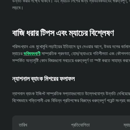
উন্নত করার লক্ষ্যে থাকবে। এই ম্যাচটি লিগের জন্য স্বাভাবিকভাবেই গুরুত্বপূর্
লড়বে।
বাজি ধরার টিপস এবং ম্যাচের বিশ্লেষণ
পরিসংখ্যান এবং মুখোমুখি লড়াইয়ের ইতিহাসে ডুব দেওয়ার আগে, উভয় দলের বর্তম
ম্যাচের
ভবিষ্যদ্বাণী
সাম্প্রতিক প্রবণতা, হোম/অ্যাওয়ে গতিশীলতা এবং কৌশলগত স
সম্পর্কিত অন্তর্দৃষ্টি কোন বিষয়গুলো সবচেয়ে গুরুত্বপূর্ণ তা স্পষ্ট করতে সাহায্য 
ন্যাশনাল ব্যাংক মিশরের ফলাফল
ন্যাশনাল ব্যাংক ইজিপ্ট সাম্প্রতিক সপ্তাহগুলোতে উল্লেখযোগ্য উন্নতি দেখিয়েছে 
বিশেষভাবে শক্তিশালী এবং বিভিন্ন প্রতিপক্ষের বিরুদ্ধে গুরুত্বপূর্ণ পয়েন্ট সংগ
তারিখ
প্রতিযোগিতা
ম্য