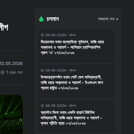
চলমান
সবগুলো দেখ >
লীগ
06-08-2026
পূর্বাভাস
ভিয়েতনাম বনাম কম্বোডিয়া পূর্বাভাস, বাজি ধরার
সম্ভাবনা ও পরামর্শ – আসিয়ান চ্যাম্পিয়নশিপ
গ্রুপ ‘এ’ ০৭/০৮/২০২৬
ছে 12.05.2026
06-08-2026
পূর্বাভাস
1 min পড়া
উলভারহ্যাম্পটন বনাম পোর্ট ভেল ভবিষ্যদ্বাণী,
বাজি ধরার সম্ভাবনা ও পরামর্শ – ইএফএল কাপ
প্রথম রাউন্ড ০৭/০৮/২০২৬
06-08-2026
পূর্বাভাস
অ্যাস্টন ভিলা বনাম এফসি বায়ার্ন মিউনিখ
ভবিষ্যদ্বাণী, বাজি ধরার সম্ভাবনা ও পরামর্শ –
ক্লাব প্রীতি ম্যাচ ০৭/০৮/২০২৬