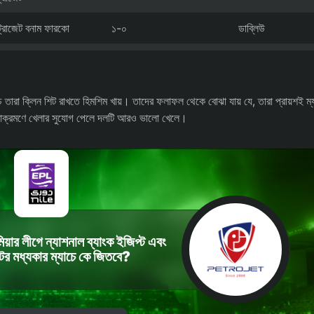
্রোজেট বনাম ফারকো
১-০
ডাব্লিউ
চে তারা ক্লিন শিট রাখতে হিমশিম খায়। তাদের ফলাফল থেকে বোঝা যায় যে, তারা প্রায়শই ম্
্টা আক্রমণে খেলার সুযোগ পেলে দলটি আরও ভালো খেলে।
মিয়ার লীগে ন্যাশনাল ব্যাংক ইজিপ্ট এবং
ের মধ্যকার ম্যাচে কে জিতবে?