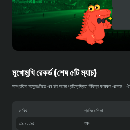
মুখোমুখি রেকর্ড (শেষ ৫টি ম্যাচ)
সাম্প্রতিক মরসুমগুলিতে এই দুই দলের প্রতিদ্বন্দ্বিতা বিভিন্ন ফলাফল এনেছে। ঐত
তারিখ
প্রতিযোগিতা
৩১.১২.২৫
কাপ