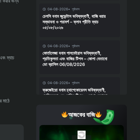
লো করার জন্য
04-08-2026
পূর্বাভাস
চেলসি বনাম জুভেন্টাস ভবিষ্যদ্বাণী, বাজি ধরার
সম্ভাবনা ও পরামর্শ – ক্লাব প্রীতি ম্যাচ
০৫/০৮/২০২৬
04-08-2026
পূর্বাভাস
ফোর্তালেজা বনাম পালমেইরাস ভবিষ্যদ্বাণী,
এবং ম্যাচ
প্রতিকূলতা এবং বাজির টিপস – কোপা বেতানো
ডো ব্রাসিল 06/08/2026
04-08-2026
পূর্বাভাস
ক্রুজেইরো বনাম চ্যাপেকোয়েনস ভবিষ্যদ্বাণী,
প্রতিকূলতা এবং বাজির টিপস – কোপা বেতানো
র মাঠে
ডো ব্রাসিল 05/08/2026
আজকের বাজি
03-08-2026
খবর
কাশ্মীরের সরু গলি পেরিয়ে ভারতের টেস্ট দলে
আকিব নবী