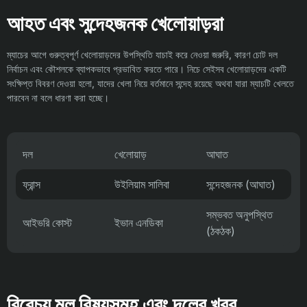
আহত এবং সন্দেহজনক খেলোয়াড়রা
ম্যাচের আগে গুরুত্বপূর্ণ খেলোয়াড়দের উপস্থিতি যাচাই করে নেওয়া জরুরি, কারণ চোট দল
নির্বাচন এবং কৌশলকে ব্যাপকভাবে প্রভাবিত করতে পারে। নিচে সেইসব খেলোয়াড়দের একটি
সংক্ষিপ্ত বিবরণ দেওয়া হলো, যাদের খেলা নিয়ে বর্তমানে সন্দেহ রয়েছে অথবা যারা ম্যাচটি খেলতে
পারবেন না বলে ধারণা করা হচ্ছে।
দল
খেলোয়াড়
আঘাত
ফ্রান্স
উইলিয়াম সালিবা
সন্দেহজনক (আঘাত)
সম্ভবত অনুপস্থিত
আইভরি কোস্ট
ইভান এনডিকা
(ঠকঠক)
বিবেচ্য মূল বিষয়সমূহ এবং দলের খবর