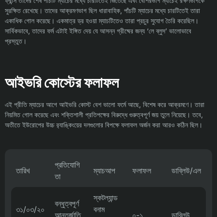
ফ্রান্স তাদের শেষ পাঁচটি ম্যাচের মধ্যে চারটিতেই জিতেছে এবং বেশিরভাগ ম্যাচেই রক্ষণভাগকে
সুরক্ষিত রেখেছে। তাদের আক্রমণভাগ ছিল ধারাবাহিক, পাঁচটি ম্যাচের মধ্যে চারটিতেই তারা
একাধিক গোল করেছে। একমাত্র ড্র হওয়া ম্যাচটিতেও তারা প্রচুর সুযোগ তৈরি করেছিল।
সার্বিকভাবে, তাদের ফর্ম এটাই ইঙ্গিত দেয় যে আসন্ন গ্রীষ্মের জন্য ‘লে ব্লুস’ ভালোভাবে
প্রস্তুত।
আইভরি কোস্টের ফলাফল
এই প্রীতি ম্যাচের আগে আইভরি কোস্ট বেশ ভালো ফর্মে আছে, বিশেষ করে আক্রমণে। তারা
নিয়মিত গোল করেছে এবং শক্তিশালী প্রতিপক্ষের বিরুদ্ধে গুরুত্বপূর্ণ জয় তুলে নিয়েছে। তবে,
অতীতে ইউরোপের উচ্চ র‍্যাঙ্কিংয়ের দলগুলোর বিপক্ষে ফলাফল অর্জন করা আরও কঠিন ছিল।
প্রতিযোগি
তারিখ
ম্যাচআপ
ফলাফল
ডাব্লিউ/এল
তা
স্কটল্যান্ড
বন্ধুত্বপূর্ণ
৩১/০৩/২০
বনাম
আন্তর্জাতি
০-১
ডাব্লিউ