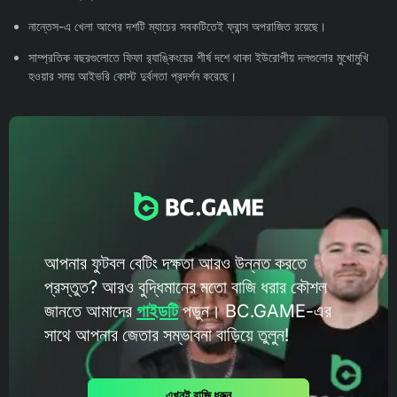
নান্তেস-এ খেলা আগের দশটি ম্যাচের সবকটিতেই ফ্রান্স অপরাজিত রয়েছে।
সাম্প্রতিক বছরগুলোতে ফিফা র‍্যাঙ্কিংয়ের শীর্ষ দশে থাকা ইউরোপীয় দলগুলোর মুখোমুখি
হওয়ার সময় আইভরি কোস্ট দুর্বলতা প্রদর্শন করেছে।
আপনার ফুটবল বেটিং দক্ষতা আরও উন্নত করতে
প্রস্তুত? আরও বুদ্ধিমানের মতো বাজি ধরার কৌশল
জানতে আমাদের
গাইডটি
পড়ুন। BC.GAME-এর
সাথে আপনার জেতার সম্ভাবনা বাড়িয়ে তুলুন!
এখনই বাজি ধরুন