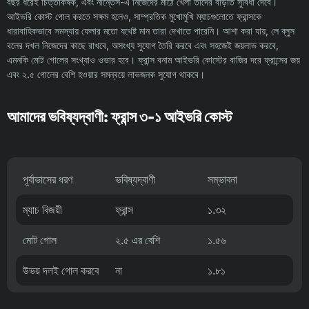
বছর ধরেই চিত্তাকর্ষক, এবং নান্তেস-এ নিজেদের মাঠে খেলা তাদের বাড়তি সুবিধা দেবে।
আইভরি কোস্ট গোল করতে সক্ষম হলেও, সাম্প্রতিক মুখোমুখি ম্যাচগুলোতে ফ্রান্সকে
ধারাবাহিকভাবে সমস্যায় ফেলার মতো যথেষ্ট মান তারা দেখাতে পারেনি। আশা করা যায়, লে ব্লুস
বলের দখল নিজেদের কাছে রাখবে, অসংখ্য সুযোগ তৈরি করবে এবং সহজেই জয়লাভ করবে,
এমনকি মোট গোলের সংখ্যাও ওভার হবে। ফ্রান্স বনাম আইভরি কোস্টের বাজির দরে ফ্রান্সের জয়
এবং ২.৫ গোলের বেশি হওয়ার সমন্বয়ে লাভজনক সুযোগ থাকবে।
আমাদের ভবিষ্যদ্বাণী: ফ্রান্স ৩-১ আইভরি কোস্ট
পূর্বাভাসের ধরণ
ভবিষ্যদ্বাণী
সম্ভাবনা
ম্যাচ বিজয়ী
ফ্রান্স
১.৩২
মোট গোল
২.৫ এর বেশি
১.৫৬
উভয় দলই গোল করবে
না
১.৮১