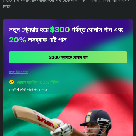
দিচ্ছে।
নতুন প্লেয়ার হয়ে
$300
পর্যন্ত বোনাস পান এবং
20%
লসব্যাক রেট পান
$300 স্বাগতম বোনাস পান
সম্পূর্ণ বিবরণ দেখুন
বোনাস প্রাপ্তি 100% নিশ্চিত
শেষটি 4 মিনিট আগে পাওয়া গেছে