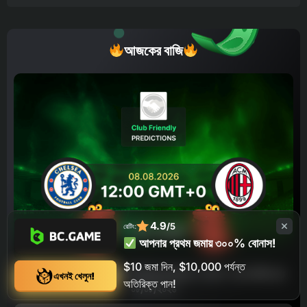
আজকের বাজি
4.9
/5
রেটিং:
আপনার প্রথম জমায় ৩০০% বোনাস!
$10 জমা দিন, $10,000 পর্যন্ত
চেলসি বনাম এসি মিলান ভবিষ্যদ্বাণী, বাজি ধরার সম্ভাবনা ও পরামর্শ – ক্লাব প্রীতি ম্যাচ
এখনই খেলুন!
অতিরিক্ত পান!
০৮/০৮/২০২৬