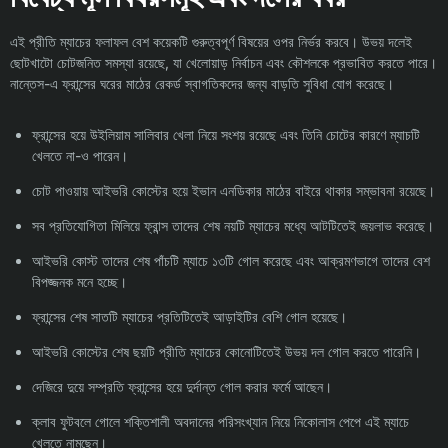
এই প্রীতি ম্যাচের ফলাফল বেশ কয়েকটি গুরুত্বপূর্ণ বিষয়ের ওপর নির্ভর করবে। উভয় দলেই
ছোটখাটো চোটজনিত সমস্যা রয়েছে, যা খেলোয়াড় নির্বাচন এবং কৌশলকে প্রভাবিত করতে পারে।
নান্তেস-এ ফ্রান্সের ঘরের মাঠের রেকর্ড স্বাগতিকদের জন্য বাড়তি সুবিধা যোগ করেছে।
ফ্রান্সের হয়ে উইলিয়াম সালিবার খেলা নিয়ে সংশয় রয়েছে এবং তিনি চোটের কারণে ম্যাচটি
খেলতে না-ও পারেন।
চোট পাওয়ায় আইভরি কোস্টের হয়ে ইভান এনডিকার মাঠের বাইরে থাকার সম্ভাবনা রয়েছে।
সব প্রতিযোগিতা মিলিয়ে ফ্রান্স তাদের শেষ নয়টি ম্যাচের মধ্যে আটটিতেই জয়লাভ করেছে।
আইভরি কোস্ট তাদের শেষ পাঁচটি ম্যাচে ১৩টি গোল করেছে এবং আক্রমণভাগে তাদের বেশ
বিপজ্জনক মনে হচ্ছে।
ফ্রান্সের শেষ সাতটি ম্যাচের প্রতিটিতেই আড়াইটির বেশি গোল হয়েছে।
আইভরি কোস্টের শেষ ছয়টি প্রীতি ম্যাচের কোনোটিতেই উভয় দল গোল করতে পারেনি।
দেজিরে দুয়ে সম্প্রতি ফ্রান্সের হয়ে দুর্দান্ত গোল করার ফর্মে আছেন।
ক্লাব ফুটবলে গোলে শক্তিশালী অবদানের পরিসংখ্যান নিয়ে নিকোলাস পেপে এই ম্যাচে
খেলতে নামছেন।