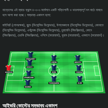
নান্তেসের এই ম্যাচে ফ্রান্স ৪-৩-৩ ফর্মেশনে একটি শক্তিশালী ও ভারসাম্যপূর্ণ দল মাঠে নামাবে
বলে আশা করা হচ্ছে। সম্ভাব্য একাদশ হলো:
মাইনিয়াঁ (গোলরক্ষক), কুন্দে (ডিফেন্সিভ ডিফেন্ডার), উপামেকানো (ডিফেন্সিভ ডিফেন্ডার), কোনাতে
(ডিফেন্সিভ ডিফেন্ডার), এর্নান্দেজ (ডিফেন্সিভ ডিফেন্ডার), চুয়ামেনি (মিডফিল্ডার), কোনে
(মিডফিল্ডার), চেরকি (মিডফিল্ডার), ওলিসে (ফরোয়ার্ড), থুরাম (ফরোয়ার্ড), এমবাপে (ফরোয়ার্ড)।
আইভরি কোস্টের সম্ভাব্য একাদশ