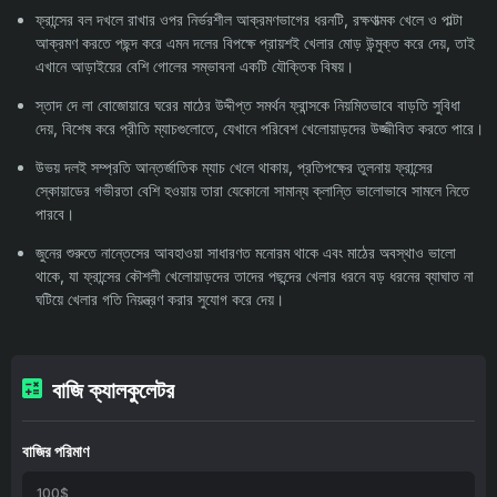
ফ্রান্সের বল দখলে রাখার ওপর নির্ভরশীল আক্রমণভাগের ধরনটি, রক্ষণাত্মক খেলে ও পাল্টা
আক্রমণ করতে পছন্দ করে এমন দলের বিপক্ষে প্রায়শই খেলার মোড় উন্মুক্ত করে দেয়, তাই
এখানে আড়াইয়ের বেশি গোলের সম্ভাবনা একটি যৌক্তিক বিষয়।
স্তাদ দে লা বোজোয়ারে ঘরের মাঠের উদ্দীপ্ত সমর্থন ফ্রান্সকে নিয়মিতভাবে বাড়তি সুবিধা
দেয়, বিশেষ করে প্রীতি ম্যাচগুলোতে, যেখানে পরিবেশ খেলোয়াড়দের উজ্জীবিত করতে পারে।
উভয় দলই সম্প্রতি আন্তর্জাতিক ম্যাচ খেলে থাকায়, প্রতিপক্ষের তুলনায় ফ্রান্সের
স্কোয়াডের গভীরতা বেশি হওয়ায় তারা যেকোনো সামান্য ক্লান্তি ভালোভাবে সামলে নিতে
পারবে।
জুনের শুরুতে নান্তেসের আবহাওয়া সাধারণত মনোরম থাকে এবং মাঠের অবস্থাও ভালো
থাকে, যা ফ্রান্সের কৌশলী খেলোয়াড়দের তাদের পছন্দের খেলার ধরনে বড় ধরনের ব্যাঘাত না
ঘটিয়ে খেলার গতি নিয়ন্ত্রণ করার সুযোগ করে দেয়।
বাজি ক্যালকুলেটর
বাজির পরিমাণ