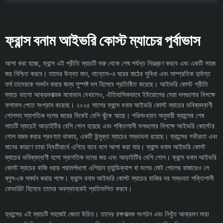
ফ্রান্স বনাম আইভরি কোস্ট ম্যাচের পূর্বাভাস
আশা করা হচ্ছে, ফ্রান্স এই প্রীতি ম্যাচটি শুরু থেকে শেষ পর্যন্ত নিয়ন্ত্রণ করবে এবং একটি সহজ
জয় নিশ্চিত করবে। তাদের উন্নত মান, নান্তেস-এ ঘরের মাঠের সুবিধা এবং সাম্প্রতিক দুর্দান্ত
ফর্ম তাদেরকে সমর্থন করার জন্য সুস্পষ্ট দল হিসেবে প্রতিষ্ঠিত করেছে। আইভরি কোস্ট প্রীতি
ম্যাচে ভালো আক্রমণাত্মক মনোভাব দেখালেও, ঐতিহাসিকভাবে ইউরোপের সেরা দলগুলোর বিপক্ষে
ফলাফল পেতে সংগ্রাম করেছে। ২০২৫ সালের ফ্রান্স বনাম আইভরি কোস্ট ম্যাচের ভবিষ্যদ্বাণী
গোলসহ স্বাগতিক দলের জয়ের দিকেই বেশি ঝুঁকে আছে। পরিসংখ্যান অনুযায়ী ফ্রান্সের শেষ
সাতটি ম্যাচেই আড়াইটির বেশি গোল হয়েছে এবং শক্তিশালী দলগুলোর বিপক্ষে আইভরি কোস্টের
গোল হজম করার প্রবণতা থাকায়, একটি উন্মুক্ত ম্যাচের সম্ভাবনা রয়েছে। ফ্রান্সের গভীরতা এবং
মানের কারণে তারা দ্বিতীয়ার্ধে এগিয়ে যাবে বলে আশা করা যায়। ফ্রান্স বনাম আইভরি কোস্ট
ম্যাচের ভবিষ্যদ্বাণী হলো স্বাগতিক দলের জয় এবং আড়াইটির বেশি গোল। ফ্রান্স বনাম আইভরি
কোস্ট ম্যাচের বাজি ধরার পরামর্শগুলো এশিয়ান হ্যান্ডিক্যাপ বা দলের মোট গোলের বাজারেও লে
ব্লুস-কে সমর্থন করার পক্ষে। ফ্রান্স বনাম আইভরি কোস্ট ম্যাচের বাজির দর সম্ভবত শক্তিশালী
ফেভারিট হিসেবে তাদের অবস্থানকেই প্রতিফলিত করবে।
ফ্রান্সের এই ম্যাচটি সহজেই জেতা উচিত। তাদের রক্ষণাত্মক সংগঠন এবং নিখুঁত আক্রমণ সারা