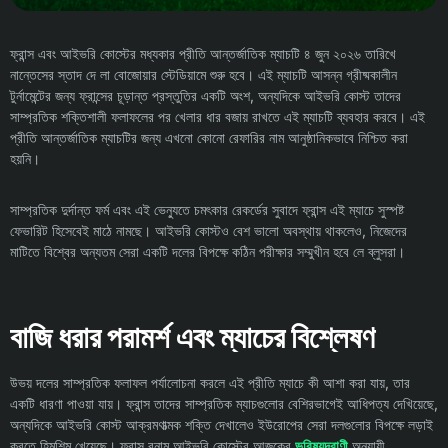
ফ্রান্স এবং আইভরি কোস্টের মধ্যকার প্রীতি আন্তর্জাতিক ম্যাচটি ৪ জুন ২০২৬ তারিখে
নান্তেসের স্তাদ দে লা বোজোয়ার স্টেডিয়ামে শুরু হবে। এই ম্যাচটি আসন্ন গ্রীষ্মকালীন
টুর্নামেন্টের জন্য ফ্রান্সের চূড়ান্ত প্রস্তুতির একটি অংশ, অন্যদিকে আইভরি কোস্ট তাদের
সাম্প্রতিক শক্তিশালী ফলাফলের পর খেলার ধার বজায় রাখতে এই ম্যাচটি ব্যবহার করবে। এই
প্রীতি আন্তর্জাতিক ম্যাচটির জন্য এখনো কোনো রেফারির নাম আনুষ্ঠানিকভাবে নিশ্চিত করা
হয়নি।
সাম্প্রতিক দুর্দান্ত ফর্ম এবং এই ভেন্যুতে চমৎকার রেকর্ডের সুবাদে ফ্রান্স এই ম্যাচে সুস্পষ্ট
ফেভারিট হিসেবেই মাঠে নামছে। আইভরি কোস্টও বেশ ভালো অবস্থায় থাকলেও, নিজেদের
মাটিতে বিশ্বের অন্যতম সেরা একটি দলের বিপক্ষে কঠিন পরীক্ষার সম্মুখীন হবে লে ব্লুসরা।
বাজি ধরার পরামর্শ এবং ম্যাচের বিশ্লেষণ
উভয় দলের সাম্প্রতিক ফলাফল পর্যালোচনা করলে এই প্রীতি ম্যাচে কী আশা করা যায়, তার
একটি ধারণা পাওয়া যায়। ফ্রান্স তাদের সাম্প্রতিক ম্যাচগুলোর বেশিরভাগেই আধিপত্য দেখিয়েছে,
অন্যদিকে আইভরি কোস্ট আক্রমণাত্মক শক্তি দেখালেও ইউরোপের সেরা দলগুলোর বিপক্ষে লড়াই
করতে হিমশিম খেয়েছে। ফ্রান্স বনাম আইভরি কোস্টের আজকের
ভবিষ্যদ্বাণী
অনুযায়ী ,