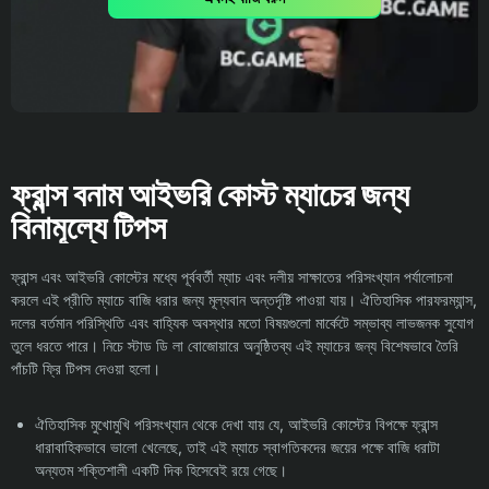
ফ্রান্স বনাম আইভরি কোস্ট ম্যাচের জন্য
বিনামূল্যে টিপস
ফ্রান্স এবং আইভরি কোস্টের মধ্যে পূর্ববর্তী ম্যাচ এবং দলীয় সাক্ষাতের পরিসংখ্যান পর্যালোচনা
করলে এই প্রীতি ম্যাচে বাজি ধরার জন্য মূল্যবান অন্তর্দৃষ্টি পাওয়া যায়। ঐতিহাসিক পারফরম্যান্স,
দলের বর্তমান পরিস্থিতি এবং বাহ্যিক অবস্থার মতো বিষয়গুলো মার্কেটে সম্ভাব্য লাভজনক সুযোগ
তুলে ধরতে পারে। নিচে স্টাড ডি লা বোজোয়ারে অনুষ্ঠিতব্য এই ম্যাচের জন্য বিশেষভাবে তৈরি
পাঁচটি ফ্রি টিপস দেওয়া হলো।
ঐতিহাসিক মুখোমুখি পরিসংখ্যান থেকে দেখা যায় যে, আইভরি কোস্টের বিপক্ষে ফ্রান্স
ধারাবাহিকভাবে ভালো খেলেছে, তাই এই ম্যাচে স্বাগতিকদের জয়ের পক্ষে বাজি ধরাটা
অন্যতম শক্তিশালী একটি দিক হিসেবেই রয়ে গেছে।