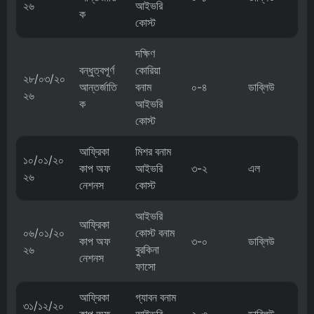
২৬
আইভরি
ক
কোস্ট
দক্ষিণ
বন্ধুত্বপূর্ণ
কোরিয়া
২৮/০৩/২০
আন্তর্জাতি
বনাম
০-৪
ডাব্লিউ
২৬
ক
আইভরি
কোস্ট
আফ্রিকা
মিশর বনাম
১০/০১/২০
কাপ অফ
আইভরি
৩-২
এল
২৬
নেশনস
কোস্ট
আইভরি
আফ্রিকা
০৬/০১/২০
কোস্ট বনাম
কাপ অফ
৩-০
ডাব্লিউ
২৬
বুরকিনা
নেশনস
ফাসো
আফ্রিকা
গ্যাবন বনাম
৩১/১২/২০