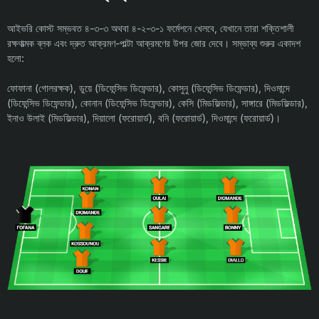
আইভরি কোস্ট সম্ভবত ৪-৩-৩ অথবা ৪-২-৩-১ ফর্মেশনে খেলবে, যেখানে তারা শক্তিশালী
রক্ষণাত্মক ব্লক এবং দ্রুত আক্রমণ-পাল্টা আক্রমণের উপর জোর দেবে। সম্ভাব্য শুরুর একাদশ
হলো:
ফোফানা (গোলরক্ষক), ডুয়ে (ডিফেন্সিভ ডিফেন্ডার), কোসুনু (ডিফেন্সিভ ডিফেন্ডার), দিওমান্দে
(ডিফেন্সিভ ডিফেন্ডার), কোনান (ডিফেন্সিভ ডিফেন্ডার), কেসি (মিডফিল্ডার), সাঙ্গারে (মিডফিল্ডার),
ইনাও উলাই (মিডফিল্ডার), দিয়ালো (ফরোয়ার্ড), বনি (ফরোয়ার্ড), দিওমান্দে (ফরোয়ার্ড)।