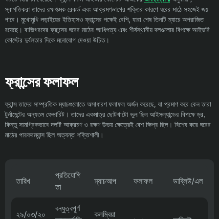
স্বাগতিকরা তাদের রক্ষণাত্মক রেকর্ড এবং আক্রমণভাগের শক্তির কারণে ঘরের মাঠে সহজেই জয়
পাবে। মুখোমুখি লড়াইয়ের ইতিহাসও ফ্রান্সের পক্ষেই বেশি, যারা শেষ তিনটি ম্যাচে অপরাজিত
রয়েছে। বাজিগরদের ফ্রান্সের ঘরের মাঠের আধিপত্য এবং শীর্ষস্থানীয় দলগুলোর বিপক্ষে আইভরি
কোস্টের দুর্বলতার দিকে মনোযোগ দেওয়া উচিত।
ফ্রান্সের ফলাফল
ফ্রান্স তাদের সাম্প্রতিক ম্যাচগুলোতে অসাধারণ ফলাফল অর্জন করেছে, যা প্রমাণ করে কেন তারা
টুর্নামেন্টের অন্যতম ফেভারিট। তাদের একমাত্র ছোটখাটো ভুল ছিল আইসল্যান্ডের বিপক্ষে ড্র,
কিন্তু সামগ্রিকভাবে দলটি আক্রমণ ও রক্ষণ উভয় ক্ষেত্রেই বেশ ক্ষিপ্র ছিল। বিশেষ করে ঘরের
মাঠের পারফরম্যান্স ছিল অত্যন্ত শক্তিশালী।
প্রতিযোগি
তারিখ
ম্যাচআপ
ফলাফল
ডাব্লিউ/এল
তা
বন্ধুত্বপূর্ণ
২৯/০৩/২০
কলম্বিয়া