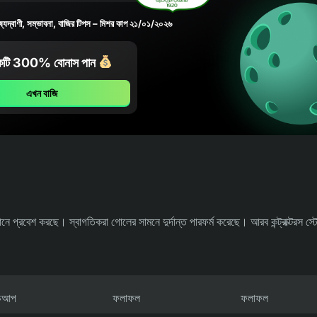
যদ্বাণী, সম্ভাবনা, বাজির টিপস – মিশর কাপ ২১/০১/২০২৬
টি 300% বোনাস পান
এখন বাজি
থানে প্রবেশ করছে। স্বাগতিকরা গোলের সামনে দুর্দান্ত পারফর্ম করেছে। আরব কন্ট্রাক্টরস স্ট
াচআপ
ফলাফল
ফলাফল