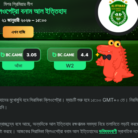
মিশর প্রিমিয়ার লীগ
লিওপেট্রা বনাম আল ইত্তিহাদ
র, ২১ জানুয়ারী ২০২৬ – ১৫:০০
এখন বাজি
3.05
4.4
আঁকা
W2
ইত্তিহাদের মুখোমুখি হবে সিরামিকা ক্লিওপেট্রা। ম্যাচটি শুরু হবে ১৫:০০ GMT+০ তে। নিয়
য়নি।
বাচ্ছন্দ্যে বসে আছে, অন্যদিকে আল ইত্তিহাদ রক্ষণাত্মক সমস্যা নিয়ে তলানিতে লড়াই কর
চেষ্টা করছে। আজকের সিরামিকা ক্লিওপেট্রা বনাম আল ইত্তিহাদের
ভবিষ্যদ্বাণী
স্বাগতিক দল