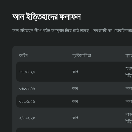
আল ইত্তিহাদের ফলাফল
আল ইত্তিহাদ লীগে কঠিন অবস্থান নিয়ে মাঠে নামছে। সফরকারী দল ধারাবাহিকতার 
তারিখ
প্রতিযোগিতা
ম্য
হার
১৭.০১.২৬
কাপ
ইত্
০৬.০১.২৬
কাপ
আল 
০১.০১.২৬
কাপ
আল 
কাহ
২৪.১২.২৫
কাপ
ইত্