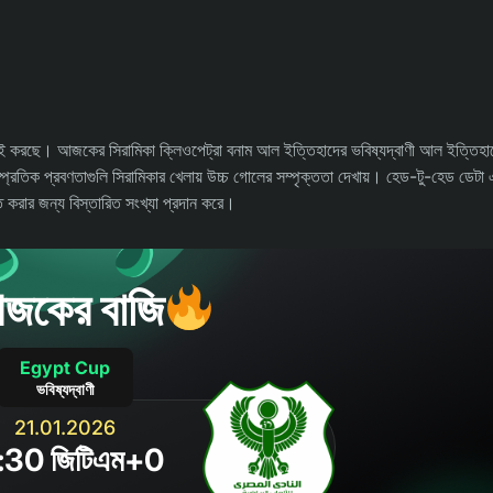
য লড়াই করছে। আজকের সিরামিকা ক্লিওপেট্রা বনাম আল ইত্তিহাদের ভবিষ্যদ্বাণী আল ইত্তিহাদে
প্রতিক প্রবণতাগুলি সিরামিকার খেলায় উচ্চ গোলের সম্পৃক্ততা দেখায়। হেড-টু-হেড ডেটা এব
াক্ত করার জন্য বিস্তারিত সংখ্যা প্রদান করে।
জকের বাজি
Egypt Cup
ভবিষ্যদ্বাণী
21.01.2026
:30 জিটিএম+0