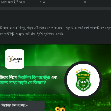
হা বনাম আল ইত্তিহাদ
০-০
দ
িট ধরে রেখেছে কিন্তু মাত্র দুটি খেলায় গোল করেছে। অ্যাওয়ে ফর্মে বেশ কয়েকটি কম স্
ত্মক আউটপুট সত্ত্বেও এই রান স্থিতিস্থাপকতা দেখায়।
িমিয়ার লিগে
সিরামিকা ক্লিওপেট্রা
এবং
াদের মধ্যে লড়াই কে জিতবে?
সিরামিকা ক্লিওপেট্রা >