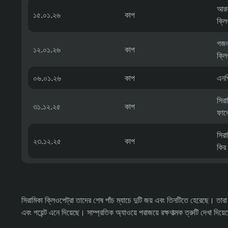
আরব 
১৫.০১.২৬
কাপ
ক্লি
গজল
১২.০১.২৬
কাপ
ক্লি
০৬.০১.২৬
কাপ
এনপি
সিরা
৩১.১২.২৫
কাপ
ফার্
সিরা
২৩.১২.২৫
কাপ
কির
সিরামিকা ক্লিওপেট্রা তাদের শেষ পাঁচ ম্যাচে দুটি জয় এবং তিনটিতে হেরেছে। তা
এবং পয়েন্ট এনে দিয়েছে। সাম্প্রতিক অ্যাওয়ে পরাজয়ে রক্ষণাত্মক ত্রুটি দেখা 