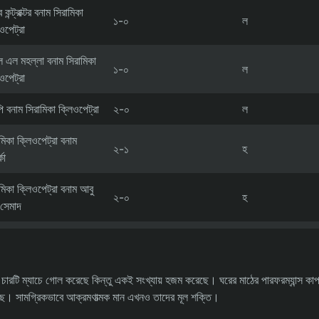
কন্ট্রাক্টর বনাম সিরামিকা
১-০
ল
ওপেট্রা
 এল মহল্লা বনাম সিরামিকা
১-০
ল
ওপেট্রা
 বনাম সিরামিকা ক্লিওপেট্রা
২-০
ল
মিকা ক্লিওপেট্রা বনাম
২-১
হ
কো
মিকা ক্লিওপেট্রা বনাম আবু
২-০
হ
 সেমাদ
রা চারটি ম্যাচে গোল করেছে কিন্তু একই সংখ্যায় হজম করেছে। ঘরের মাঠের পারফরম্যান্স কা
দিয়েছে। সামগ্রিকভাবে আক্রমণাত্মক মান এখনও তাদের মূল শক্তি।