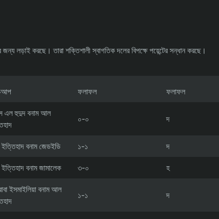
জন্য লড়াই করছে। তারা শক্তিশালী স্বাগতিক দলের বিপক্ষে পয়েন্টের সন্ধান করছে।
াচআপ
ফলাফল
ফলাফল
াস এল হুদুদ বনাম আল
০-০
দ
তিহাদ
ইত্তিহাদ বনাম জেডইডি
১-১
দ
ইত্তিহাদ বনাম জামালেক
৩-০
হ
রাবা ইসমাইলিয়া বনাম আল
১-১
দ
তিহাদ