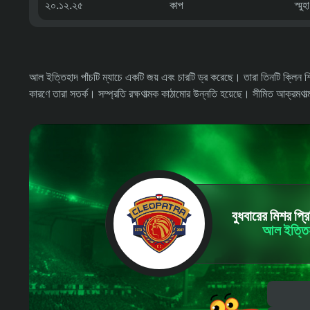
২০.১২.২৫
কাপ
স্মু
আল ইত্তিহাদ পাঁচটি ম্যাচে একটি জয় এবং চারটি ড্র করেছে। তারা তিনটি ক্লিন শ
কারণে তারা সতর্ক। সম্প্রতি রক্ষণাত্মক কাঠামোর উন্নতি হয়েছে। সীমিত আক্রমণা
বুধবারের মিশর প্র
আল ইত্তিহ