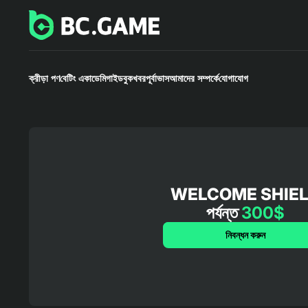
ক্রীড়া পণ
বেটিং একাডেমি
গাইডবুক
খবর
পূর্বাভাস
আমাদের সম্পর্কে
যোগাযোগ
WELCOME SHIE
পর্যন্ত
300$
নিবন্ধন করুন