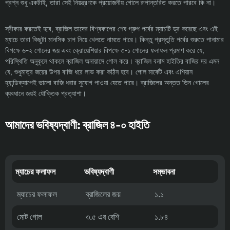
প্রশ্ন শুধু একটাই, তারা সেই নিয়ন্ত্রণকে প্রয়োজনীয় গোলে রূপান্তরিত করতে পারবে কি না।
স্বীকার করতেই হবে, ব্রাজিল তাদের বিশ্বকাপের শেষ গ্রুপ পর্বের ম্যাচটি ড্র করেছে এবং এই
ম্যাচে তারা কিছুটা মানসিক চাপ নিয়ে খেলতে নামতে পারে। কিন্তু প্রস্তুতি পর্বের শুরুতে পানামার
বিপক্ষে ৬-২ গোলের জয় এবং ক্রোয়েশিয়ার বিপক্ষে ৩-১ গোলের ফলাফল প্রমাণ করে যে,
পরিস্থিতি অনুকূলে থাকলে ব্রাজিল অনায়াসে গোল করে। ব্রাজিল বনাম হাইতির বাজির দর এমন
যে, শুধুমাত্র জয়ের উপর বাজি ধরে লাভ করা কঠিন হবে। গোল মার্কেট এবং এশিয়ান
হ্যান্ডিক্যাপেই ভালো বাজি ধরার সুযোগ পাওয়া যেতে পারে। ব্রাজিলের অন্তত তিন গোলের
ব্যবধানে জয়ই যৌক্তিক প্রত্যাশা।
আমাদের ভবিষ্যদ্বাণী: ব্রাজিল ৪-০ হাইতি
ম্যাচের ফলাফল
ভবিষ্যদ্বাণী
সম্ভাবনা
ম্যাচের ফলাফল
ব্রাজিলের জয়
১.১
মোট গোল
৩.৫ এর বেশি
১.৮৪