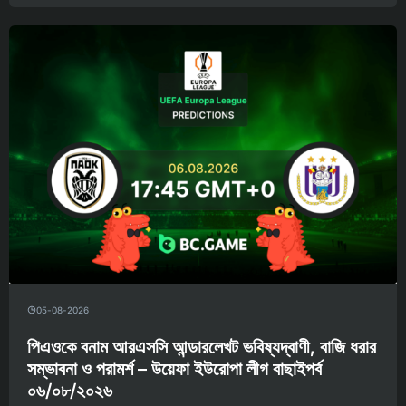
05-08-2026
পিএওকে বনাম আরএসসি আন্ডারলেখট ভবিষ্যদ্বাণী, বাজি ধরার
সম্ভাবনা ও পরামর্শ – উয়েফা ইউরোপা লীগ বাছাইপর্ব
০৬/০৮/২০২৬