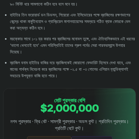
৯০ মিনিট ধরে সামলানো কঠিন হবে বলে মনে হয়।
হাইতির তিন ফরোয়ার্ড ডন ডিডসন, পিয়েরো এবং ইসিডোরের পক্ষে ব্রাজিলের রক্ষণভাগের
কেন্দ্রে থাকা মার্কুইনহোস ও গ্যাব্রিয়েল মাগালহায়েসের সমন্বয়ে গঠিত ব্যাক ফোরকে ভেদ
করা অত্যন্ত কঠিন হবে।
মরক্কোর সাথে ১-১ ড্র করার পর ব্রাজিলের মনোবল তুঙ্গে, এবং ঐতিহাসিকভাবে এই ধরনের
‘ভালো খেলতেই হবে’ এমন পরিস্থিতিই তাদের গ্রুপ পর্বের সেরা পারফরম্যান্স উপহার
দিয়েছে।
ব্রাজিল বনাম হাইতির বাজির দরে ব্রাজিলকেই জোরালো ফেভারিট হিসেবে দেখা যাবে, এবং
মানের পার্থক্য বিবেচনা করে ব্রাজিলের পক্ষে -২.৫ বা -৩ গোলের এশিয়ান হ্যান্ডিক্যাপই
সবচেয়ে উপযুক্ত বাজি হতে পারে।
মোট পুরস্কার বেশি
$2,000,000
নগদ পুরস্কার · ফ্রি বেট · সামগ্রী পুরস্কার · অডস বুস্ট। প্রতিদিন পুরস্কার।
প্রতিটি বেটে বুস্ট।