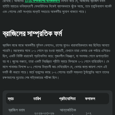
রেখেছে। আমাদের
২০২৬ বিশ্বকাপের ভবিষ্যদ্বাণী
নিশ্চিত করে যে, আজকের ব্রাজিল বনাম
হাইতি ম্যাচের ভবিষ্যদ্বাণী ফেভারিটদের দিকেই ব্যাপকভাবে ঝুঁকে আছে, তবে হ্যান্ডিক্যাপ মার্কেট
এবং গোলের মোট সংখ্যার মধ্যেই সবচেয়ে আকর্ষণীয় সুযোগ থাকতে পারে।
ব্রাজিলের সাম্প্রতিক ফর্ম
ব্রাজিল মাঝে মাঝে আকর্ষণীয় ফুটবল খেললেও, চাপের মুখেও ধারাবাহিকভাবে জয় ছিনিয়ে আনতে
পারেনি। মরক্কোর সাথে ১-১ গোলে ড্র হওয়া ম্যাচটি, যেখানে তারা খেলার এক পর্যায়ে এগিয়েও
ছিল, একটি নির্দিষ্ট ধারাকেই প্রতিফলিত করে: সৃজনশীল নিয়ন্ত্রণ, যা সবসময় গোলে রূপান্তরিত
হয় না। জুনের শুরুতে, তারা একটি নিয়ন্ত্রিত প্রীতি ম্যাচে মিশরকে ২-১ গোলে হারিয়েছিল। মে
মাসে পানামার বিপক্ষে ৬-২ গোলের বিধ্বংসী জয় দেখিয়েছিল যে, খেলার জন্য জায়গা পেলে এই
দলটি কী করতে পারে। মার্চে ফ্রান্সের কাছে ১-২ গোলের হারটি সম্ভবত টুর্নামেন্টের আগে তাদের
রক্ষণভাগের দৃঢ়তার শেষ সত্যিকারের পরীক্ষা ছিল।
ম্যাচ
তারিখ
প্রতিযোগিতা
ফলাফল
ব্রাজিল বনাম
আন্তর্জাতিক
২০২৬-০৩-২৬
১-২