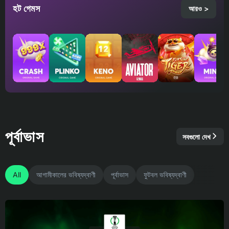
হট গেমস
আরও >
পূর্বাভাস
সবগুলো দেখ
All
আগামীকালের ভবিষ্যদ্বাণী
পূর্বাভাস
ফুটবল ভবিষ্যদ্বাণী