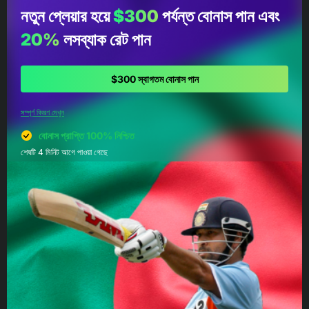
নতুন প্লেয়ার হয়ে
$300
পর্যন্ত বোনাস পান এবং
20%
লসব্যাক রেট পান
$300 স্বাগতম বোনাস পান
সম্পূর্ণ বিবরণ দেখুন
বোনাস প্রাপ্তি 100% নিশ্চিত
শেষটি 4 মিনিট আগে পাওয়া গেছে