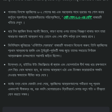
পানামার বিপক্ষে ব্রাজিলের ৬-২ গোলের জয় এবং মরক্কোর সাথে ড্রয়ের পর গোল করার
কর্তৃত্ব প্রদর্শনের প্রয়োজনীয়তার পরিপ্রেক্ষিতে, ‘
মোট গোল ৩.৫-এর বেশি’
বাজারটি
খতিয়ে দেখুন ।
ধরে নিন ব্রাজিল উভয় অর্ধেই জিতবে, কারণ বলের ওপর তাদের নিয়ন্ত্রণ থাকার ফলে তারা
সাধারণত শুরুতেই আক্রমণ গড়ে তোলে এবং শেষ বাঁশি পর্যন্ত চাপ বজায় রাখে।
ভিনিসিয়াস জুনিয়রের ‘এনিটাইম স্কোরার’ বাজারটি সাবধানে বিবেচনা করুন: তিনি ব্রাজিলের
প্রধান আক্রমণের হুমকি এবং টুর্নামেন্ট-পূর্ববর্তী সময় জুড়ে তাদের সবচেয়ে নির্ণায়ক
আক্রমণাত্মক চালগুলোতে সরাসরি জড়িত ছিলেন।
উল্লেখ্য যে, হাইতির উইং মিডফিল্ডার জঁ জ্যাক এবং বেলেগার্ডকে দীর্ঘ সময় ধরে রক্ষণভাগে
বেশ নিচে নেমে আসতে হবে, যা তাদের আক্রমণে ওঠা এবং তিনজন ফরোয়ার্ডকে সমর্থন
দেওয়ার ক্ষমতাকে সীমিত করে দেবে।
ফর্মের তথ্য থেকে যেমনটা দেখা গেছে, ব্রাজিলের আক্রমণভাগের গভীরতা শুধু প্রথম
একাদশেই সীমাবদ্ধ নয়, বরং বদলি খেলোয়াড়রাও দ্বিতীয়ার্ধে খেলায় নতুন গতি ও তীব্রতা
যোগ করতে সক্ষম।