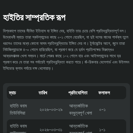
হাইতির সাম্প্রতিক রূপ
বিশ্বকাপে তাদের সীমিত ইতিহাস যা ইঙ্গিত দেয়, হাইতি তার চেয়ে বেশি প্রতিদ্বন্দ্বিতাপূর্ণ দল।
উদ্বোধনী ম্যাচে তারা স্কটল্যান্ডের কাছে ০-১ গোলে হেরেছিল, যা দুই দলের মানের পার্থক্য তুলে
ধরলেও তাদের মধ্যে কোনো অসম প্রতিদ্বন্দ্বিতার ইঙ্গিত দেয় না। টুর্নামেন্টের আগে, জুনে তারা
নিউজিল্যান্ডকে ৪-০ গোলে হারিয়েছিল, যা প্রমাণ করে যে দুর্বল প্রতিপক্ষের বিরুদ্ধেও
আক্রমণাত্মক খেলা সম্ভব। মার্চে পেরুর কাছে ১-২ গোলে হার এবং আইসল্যান্ডের সাথে ড্র
প্রমাণ করে যে তারা সব পর্যায়েই প্রতিদ্বন্দ্বিতা করতে পারে। জঁ-রিকনার বেলেগার্ড এবং উইলসন
ইসিডোর ক্লাব পর্যায়ে দক্ষ খেলোয়াড়।
ম্যাচ
তারিখ
প্রতিযোগিতা
ফলাফল
হাইতি বনাম
আন্তর্জাতিক
২০২৬-০৩-২৯
০-১
তিউনিসিয়া
বন্ধুত্বপূর্ণ খেলা
হাইতি বনাম
আন্তর্জাতিক
২০২৬-০৩-৩১
১-১