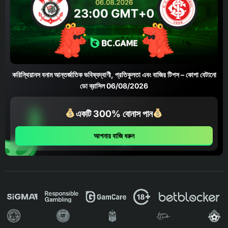
করিন্থিয়ানস বনাম আন্তর্জাতিক ভবিষ্যদ্বাণী, প্রতিকূলতা এবং বাজির টিপস – কোপা বেটানো
ডো ব্রাসিল 06/08/2026
একটি 300% বোনাস পান
আপনার বাজি ধরুন