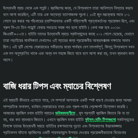
উদ্বোধনী ম্যাচ থেকে এক পয়েন্ট। ব্রাজিলের জন্য, যে বিশ্বকাপে তারা আধিপত্য বিস্তার করবে
বলে আশা করেছিল, এটি তার এক অত্যন্ত হতাশাজনক সূচনা। ১৩ই জুন মরক্কোর সাথে ১-১
গোলে ড্র করার পর পাঁচবারের চ্যাম্পিয়নদের একটি শক্তিশালী প্রত্যাবর্তনের প্রয়োজন ছিল, এবং
গ্রুপ সি-তে তিন পয়েন্টে ফেরার সবচেয়ে সহজ পথ হলো হাইতি। খেলা শুরু হবে ০০:৩০
জিএমটি+০-তে। হাইতি তাদের উদ্বোধনী ম্যাচে স্কটল্যান্ডের কাছে ০-১ গোলে হেরেছে, যেখানে
তারা লড়াইয়ের মানসিকতা দেখালেও এই স্তরের জন্য প্রয়োজনীয় আক্রমণাত্মক দক্ষতার অভাব
ছিল। এই দুটি দেশের স্কোয়াডের গভীরতার মধ্যে পার্থক্য বেশ তাৎপর্যপূর্ণ, কিন্তু বিশ্বকাপে যখন
এক দল অনুপ্রাণিত থাকে এবং অন্য দল সহজে জিতে যাবে বলে আশা করা হয়, তখন ব্যবধান কমে
আসে।
বাজি ধরার টিপস এবং ম্যাচের বিশ্লেষণ
এই ম্যাচটি কীভাবে এগোতে পারে, সে সম্পর্কে আপনাকে একটি স্পষ্ট ধারণা দেওয়ার জন্য আমরা
সাম্প্রতিক ফলাফল, বর্তমান স্কোয়াডের তথ্য এবং গ্রুপ-পর্বের প্রেক্ষাপট বিশ্লেষণ করেছি।
আজকের ব্রাজিল বনাম হাইতি ম্যাচের
ভবিষ্যদ্বাণীতে
, মূল প্রশ্নটি ব্রাজিল জিতবে কি না তা
নয়, বরং কত ব্যবধানে জিতবে। এখানে ব্রাজিল বনাম হাইতি
ফুটবল বেটিং টিপসগুলো
স্কটল্যান্ডের
বিপক্ষে তাদের উদ্বোধনী ম্যাচে হাইতির রক্ষণভাগের দৃঢ়তা এবং বিশ্বকাপের উচ্চাকাঙ্ক্ষার
প্রতিফলন ঘটানো ব্রাজিলের একটি পারফরম্যান্স উপহার দেওয়ার প্রয়োজনীয়তাকে বিবেচনায়