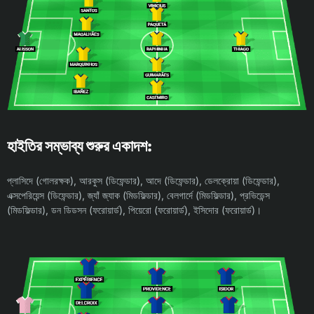
হাইতির সম্ভাব্য শুরুর একাদশ:
প্লাসিদে (গোলরক্ষক), আরকুস (ডিফেন্ডার), আদে (ডিফেন্ডার), ডেলক্রোয়া (ডিফেন্ডার),
এক্সপেরিয়েন্স (ডিফেন্ডার), জ্যাঁ জ্যাক (মিডফিল্ডার), বেলগার্দে (মিডফিল্ডার), প্রভিডেন্স
(মিডফিল্ডার), ডন ডিডসন (ফরোয়ার্ড), পিয়েরো (ফরোয়ার্ড), ইসিদোর (ফরোয়ার্ড)।