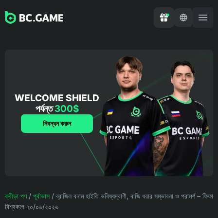
WELCOME SHIELD
পর্যন্ত
300$
নিবন্ধন করুন
ক্রীড়া পণ
/
পূর্বাভাস
/
ব্রাজিল বনাম হাইতি ভবিষ্যদ্বাণী, বাজি ধরার সম্ভাবনা ও পরামর্শ – ফিফা
বিশ্বকাপ ২০/০৬/২০২৬