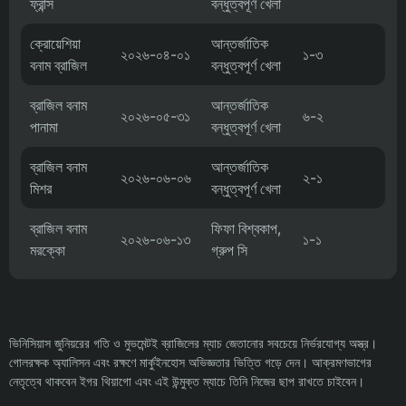
ফ্রান্স
বন্ধুত্বপূর্ণ খেলা
ক্রোয়েশিয়া
আন্তর্জাতিক
২০২৬-০৪-০১
১-৩
বনাম ব্রাজিল
বন্ধুত্বপূর্ণ খেলা
ব্রাজিল বনাম
আন্তর্জাতিক
২০২৬-০৫-৩১
৬-২
পানামা
বন্ধুত্বপূর্ণ খেলা
ব্রাজিল বনাম
আন্তর্জাতিক
২০২৬-০৬-০৬
২-১
মিশর
বন্ধুত্বপূর্ণ খেলা
ব্রাজিল বনাম
ফিফা বিশ্বকাপ,
২০২৬-০৬-১৩
১-১
মরক্কো
গ্রুপ সি
ভিনিসিয়াস জুনিয়রের গতি ও মুভমেন্টই ব্রাজিলের ম্যাচ জেতানোর সবচেয়ে নির্ভরযোগ্য অস্ত্র।
গোলরক্ষক অ্যালিসন এবং রক্ষণে মার্কুইনহোস অভিজ্ঞতার ভিত্তি গড়ে দেন। আক্রমণভাগের
নেতৃত্বে থাকবেন ইগর থিয়াগো এবং এই উন্মুক্ত ম্যাচে তিনি নিজের ছাপ রাখতে চাইবেন।