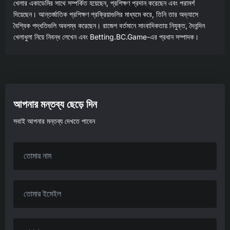
খেলার একাডেমির সাথে সম্পর্কিত হয়েছেন, প্রশিক্ষণ প্রদান করেছেন এবং পরামর্শ
দিয়েছেন। আন্তর্জাতিক প্রশিক্ষণ প্রক্রিয়াগুলির মাধ্যমে করে, তিনি তার অভ্যাসে
বৈশ্বিক পদ্ধতিগুলি অবলম্ব করেছেন। রাজেশ বর্তমানে সাংবাদিকতায় নিযুক্ত, দৈনন্দিন
খেলাধুলা নিয়ে নিবন্ধ লেখেন এবং Betting.BC.Game-এর প্রধান সম্পাদক।
আপনার মন্তব্য ছেড়ে দিন
সবাই আপনার মন্তব্য দেখতে পাবেন