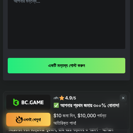
একটি মন্তব্য পোস্ট করুন
4.9
/5
রেটিং:
চলমান
সবগুলো দেখ >
আপনার প্রথম জমায় ৩০০% বোনাস!
$10 জমা দিন, $10,000 পর্যন্ত
এখনই খেলুন!
অতিরিক্ত পান!
06-08-2026
পূর্বাভাস
ভিয়েতনাম বনাম কম্বোডিয়া পূর্বাভাস, বাজি ধরার সম্ভাবনা ও পরামর্শ – আসিয়ান