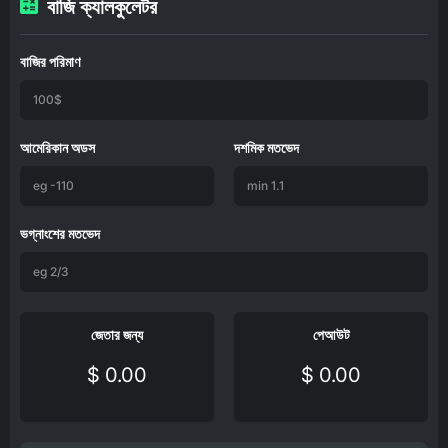
বাজি ক্যালকুলেটর
বাজির পরিমাণ
আমেরিকান অডস
দশমিক মতভেদ
ভগ্নাংশের মতভেদ
জেতার জন্য
পেআউট
$ 0.00
$ 0.00