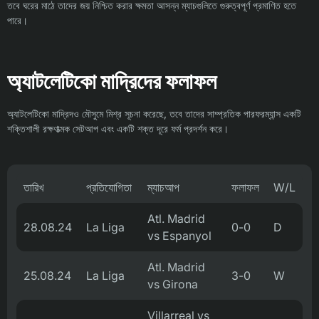
তবে ঘরের মাঠে তাদের জয় নিশ্চিত করার ক্ষমতা আসন্ন ম্যাচগুলিতে গুরুত্বপূর্ণ প্রমাণিত হতে
পারে।
অ্যাটলেটিকো মাদ্রিদের ফলাফল
অ্যাটলেটিকো মাদ্রিদও মৌসুমে মিশ্র সূচনা করেছে, তবে তাদের সাম্প্রতিক পারফরম্যান্স একটি
শক্তিশালী রক্ষণাত্মক সেটআপ এবং একটি শক্ত দূরে ফর্ম প্রদর্শন করে।
তারিখ
প্রতিযোগিতা
ম্যাচআপ
ফলাফল
W/L
Atl. Madrid
28.08.24
La Liga
0-0
D
vs Espanyol
Atl. Madrid
25.08.24
La Liga
3-0
W
vs Girona
Villarreal vs