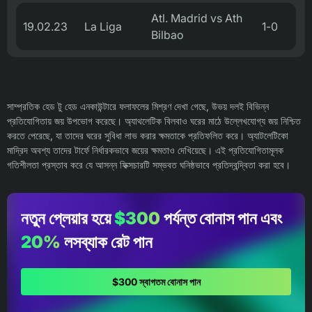
Atl. Madrid vs Ath
19.02.23
La Liga
1-0
Bilbao
সাম্প্রতিক হেড টু হেড এনকাউন্টারে ফলাফলের মিশ্রণ দেখা গেছে, উভয় দলই বিভিন্ন
প্রতিযোগিতায় জয় উপভোগ করেছে। অ্যাথলেটিক বিলবাও ঘরের মাঠে উল্লেখযোগ্য জয় নিশ্চিত
করতে পেরেছে, যা তাদের ঘরের সুবিধা লাভ করার ক্ষমতাকে প্রতিফলিত করে। অ্যাটলেটিকো
মাদ্রিদ অবশ্য তাদের টার্ফে নির্ধারকভাবে জয়ের ক্ষমতাও দেখিয়েছে। এই প্রতিযোগিতামূলক
গতিশীলতা প্রস্তাব করে যে আসন্ন ফিক্সচারটি সম্ভবত ঘনিষ্ঠভাবে প্রতিদ্বন্দ্বিতা করা হবে।
নতুন প্লেয়ার হয়ে
$300
পর্যন্ত বোনাস পান এবং
20%
লসব্যাক রেট পান
$300 স্বাগতম বোনাস পান