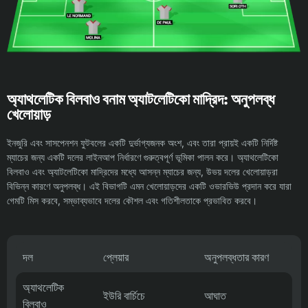
অ্যাথলেটিক বিলবাও বনাম অ্যাটলেটিকো মাদ্রিদ: অনুপলব্ধ
খেলোয়াড়
ইনজুরি এবং সাসপেনশন ফুটবলের একটি দুর্ভাগ্যজনক অংশ, এবং তারা প্রায়ই একটি নির্দিষ্ট
ম্যাচের জন্য একটি দলের লাইনআপ নির্ধারণে গুরুত্বপূর্ণ ভূমিকা পালন করে। অ্যাথলেটিকো
বিলবাও এবং অ্যাটলেটিকো মাদ্রিদের মধ্যে আসন্ন ম্যাচের জন্য, উভয় দলের খেলোয়াড়রা
বিভিন্ন কারণে অনুপলব্ধ। এই বিভাগটি এমন খেলোয়াড়দের একটি ওভারভিউ প্রদান করে যারা
গেমটি মিস করবে, সম্ভাব্যভাবে দলের কৌশল এবং গতিশীলতাকে প্রভাবিত করবে।
দল
প্লেয়ার
অনুপলব্ধতার কারণ
অ্যাথলেটিক
ইউরি বার্চিচে
আঘাত
বিলবাও