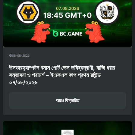
06-08-2026
উলভারহ্যাম্পটন বনাম পোর্ট ভেল ভবিষ্যদ্বাণী, বাজি ধরার
সম্ভাবনা ও পরামর্শ – ইএফএল কাপ প্রথম রাউন্ড
০৭/০৮/২০২৬
আরও বিস্তারিত