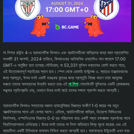
লা লিগার রাউন্ড 4-এ অ্যাথলেটিক বিলবাও এবং অ্যাটলেটিকো মাদ্রিদের মধ্যে বহুল প্রত্যাশিত
সংঘর্ষটি 31 আগস্ট, 2024 তারিখে, বিলবাওয়ের আইকনিক এস্তাদিও সান মামেসে 17:00
GMT-এ অনুষ্ঠিত হতে চলেছে৷ স্টেডিয়াম, যা 53,331 ফুটবল ভক্তদের হোস্ট করতে পারে,
এই উত্তেজনাপূর্ণ লড়াইয়ের স্থান হবে। স্পেন থেকে রেফারি হার্নান্দেজ এ. ম্যাচের তত্ত্বাবধানের
জন্য প্রস্তুত, উভয় দলই একটি ভয়ঙ্কর যুদ্ধের জন্য প্রস্তুতি নিচ্ছে কারণ তারা মরসুমের
শুরুতে তাদের অবস্থানের উন্নতি করতে চায়৷ এই
লা লিগা
শোডাউনটি ফুটবলের একটি রোমাঞ্চকর
সন্ধ্যার প্রতিশ্রুতি দেয়, যেখানে উভয় দলই মাঠে তাদের দক্ষতা প্রদর্শন করতে আগ্রহী।
অ্যাথলেটিক বিলবাও সপ্তাহের শুরুতে ভ্যালেন্সিয়ার বিরুদ্ধে সংকীর্ণ 1-0 জয়ের পর নতুন
আত্মবিশ্বাসের সাথে এই খেলায় আসে। এদিকে, অ্যাটলেটিকো মাদ্রিদ, ডিয়েগো সিমিওনের
নির্দেশনায়, এস্পানিওলের বিরুদ্ধে 0-0 ড্র পরিচালনা করে একটি শক্ত রক্ষণাত্মক প্রদর্শনের সাথে
স্থিতিস্থাপকতা দেখিয়েছে। উভয় দলই তাদের লা লিগা অভিযানে মিশ্র সূচনা করেছে এবং এই
ম্যাচটিতে একটি ইতিবাচক ফলাফল নিশ্চিত করতে আগ্রহী হবে। স্থানান্তর উইন্ডোটি এখন বন্ধ