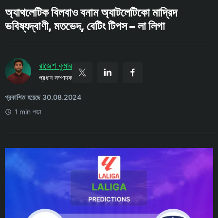
অ্যাথলেটিক বিলবাও বনাম অ্যাটলেটিকো মাদ্রিদ
ভবিষ্যদ্বাণী, মতভেদ, বেটিং টিপস – লা লিগা
রাজেশ কুমার
প্রধান সম্পাদক
প্রকাশিত হয়েছে 30.08.2024
1 min পড়া