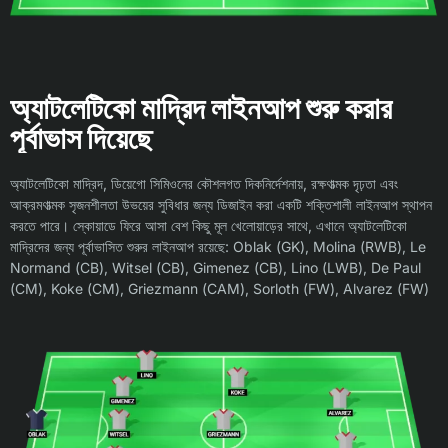
অ্যাটলেটিকো মাদ্রিদ লাইনআপ শুরু করার
পূর্বাভাস দিয়েছে
অ্যাটলেটিকো মাদ্রিদ, ডিয়েগো সিমিওনের কৌশলগত দিকনির্দেশনায়, রক্ষণাত্মক দৃঢ়তা এবং
আক্রমণাত্মক সৃজনশীলতা উভয়ের সুবিধার জন্য ডিজাইন করা একটি শক্তিশালী লাইনআপ স্থাপন
করতে পারে। স্কোয়াডে ফিরে আসা বেশ কিছু মূল খেলোয়াড়ের সাথে, এখানে অ্যাটলেটিকো
মাদ্রিদের জন্য পূর্বাভাসিত শুরুর লাইনআপ রয়েছে: Oblak (GK), Molina (RWB), Le
Normand (CB), Witsel (CB), Gimenez (CB), Lino (LWB), De Paul
(CM), Koke (CM), Griezmann (CAM), Sorloth (FW), Alvarez (FW)