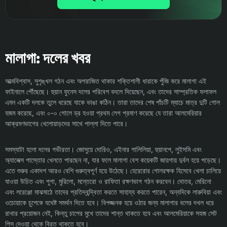
মালাগা: দলের খবর
আত্মবিশ্বাস, সুশৃঙ্খল গঠন এবং অপরাজিত থাকার শক্তিশালী ধারাকে পুঁজি করে মালাগা এই
ফাইনালে পৌঁছেছে। হুয়ান ফুনেস দলের পরিবেশ বদলে দিয়েছেন, এবং তাদের সাম্প্রতিক ফলাফল
এমন একটি দলকে তুলে ধরেছে যাকে ভাঙা কঠিন। তারা তাদের শেষ পাঁচটি ম্যাচে মাত্র দুটি গোল
হজম করেছে, এবং ০-০ গোলে ড্র হওয়া প্রথম লেগ প্রমাণ করেছে যে তারা আলমেরিয়ার
আক্রমণভাগের খেলোয়াড়দের সাথে পাল্লা দিতে পারে।
সমস্যাটা হলো দলের গভীরতা। জোসুয়ে দোরিও, এইনার গালিলিয়া, হুয়ানপে, লুইসমি এবং
অ্যালেক্স পাস্তোর খেলতে পারছেন না, যার ফলে মালাগা বেশ কয়েকটি জায়গায় দুর্বল হয়ে পড়েছে।
এতে শুরুর একাদশ আরও বেশি গুরুত্বপূর্ণ হয়ে উঠেছে। হেরেরোর গোলরক্ষক হিসেবে খেলা চালিয়ে
যাওয়া উচিত এবং পুগা, মুরিলো, মন্তেরো ও রাফিতা রক্ষণভাগ গঠন করবেন। দোতর, মেরিনো
এবং লরেঞ্জো মাঝমাঠে তাদের প্রতিদ্বন্দ্বিতা করতে সাহায্য করতে পারেন, অন্যদিকে লারুবিয়া এবং
ওচোয়াকে চুপেকে যথেষ্ট সমর্থন দিতে হবে। বিপজ্জনক হয়ে ওঠার জন্য মালাগার বলের দখল ধরে
রাখার প্রয়োজন নেই, কিন্তু চাপের মুখে তাদের শান্ত থাকতে হবে এবং আলমেরিয়াকে সহজ সেট
পিস দেওয়া থেকে বিরত থাকতে হবে।