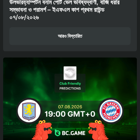
উলভারহ্যাম্পটন বনাম পোর্ট ভেল ভবিষ্যদ্বাণী, বাজি ধরার
সম্ভাবনা ও পরামর্শ – ইএফএল কাপ প্রথম রাউন্ড
০৭/০৮/২০২৬
আরও বিস্তারিত