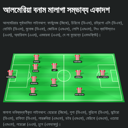
আলমেরিয়া বনাম মালাগা সম্ভাব্য একাদশ
আলমেরিয়ার পূর্বাভাসিত লাইনআপ: ফার্নান্দেজ (জিকে), চিরিনো (ডিএফ), রদ্রিগো এলি (ডিএফ),
বোনিনি (ডিএফ), মুনোজ (ডিএফ), জোডিক (এমএফ), লোপি (এমএফ), লিও ব্যাপ্টিস্তাও
(এএম), অ্যারিবাস (এএম), এমবারবা (এএম), দে লা ফুয়েন্তে (এফডব্লিউ)।
মালাগা ভবিষ্যদ্বাণীকৃত লাইনআপ: হেরেরো (জিকে), পুগা (ডিএফ), মুরিলো (ডিএফ), মন্টেরো
(ডিএফ), রাফিতা (ডিএফ), লাররুবিয়া (এমএফ), ডটর (এমএফ), মেরিনো (এমএফ), ওচোয়া
(এমএফ), লরেঞ্জো (এএম), চুপে (এফডাব্লু)।