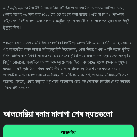
২০/০৬/২০২৬ তারিখে ইউডি আলমেরিয়া স্টেডিয়ামে আলমেরিয়া মালাগাকে আতিথ্য দেবে,
খেলাটি জিবিটি+০ সময় রাত ৮:০০ টায় শুরু হওয়ার কথা রয়েছে। এটি লা লিগা২ প্লে-অফ
ফাইনালের দ্বিতীয় লেগ, এবং মালাগায় অনুষ্ঠিত প্রথম ম্যাচটি ০-০ গোলে ড্র হওয়ায় সবকিছুই
উন্মুক্ত ছিল।
প্রদত্ত ম্যাচের তথ্যে অফিসিয়াল রেফারির বিষয়টি প্রকাশ্যে নিশ্চিত করা হয়নি। ২০২৬ সালের
এই আলমেরিয়া বনাম মালাগা ভবিষ্যদ্বাণীটি উত্তেজনা, খেলা নিয়ন্ত্রণ এবং একটি ভুলের ঝুঁকির
উপর ভিত্তি করে তৈরি। আলমেরিয়া ঘরের মাঠের সুবিধা পাবে এবং তাদের স্কোয়াডের অবস্থাও
কিছুটা গোছানো, অন্যদিকে মালাগা আট ম্যাচে অপরাজিত এবং তাদের যথেষ্ট রক্ষণাত্মক শৃঙ্খলা
রয়েছে যা এই ম্যাচটিকে আরও একটি দীর্ঘ ও হাড্ডাহাড্ডি লড়াইয়ে পরিণত করতে পারে।
আলমেরিয়া বনাম মালাগা ম্যাচের ভবিষ্যদ্বাণী, বাজি ধরার পরামর্শ, আজকের ভবিষ্যদ্বাণী এবং
অডসের ক্ষেত্রে, একটি উন্মুক্ত প্লে-অফ ফাইনালের চেয়ে কম স্কোরের দ্বিতীয় লেগই সবচেয়ে
শক্তিশালী সম্ভাবনা।
আলমেরিয়া বনাম মালাগা শেষ ম্যাচগুলো
আলমেরিয়া