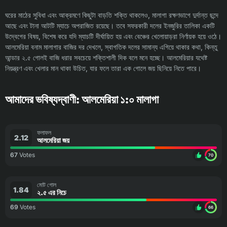
ঘরের মাঠের সুবিধা এবং আক্রমণে কিছুটা বাড়তি শক্তি থাকলেও, মালাগা রক্ষণভাগে দুর্দান্ত ছন্দে
আছে এবং টানা আটটি ম্যাচে অপরাজিত রয়েছে। তবে সফরকারী দলের ইনজুরির তালিকা একটি
উদ্বেগের বিষয়, বিশেষ করে যদি ম্যাচটি দীর্ঘায়িত হয় এবং বেঞ্চের খেলোয়াড়রা নির্ণায়ক হয়ে ওঠে।
আলমেরিয়া বনাম মালাগার বাজির দর দেখলে, স্বাগতিক দলের সামান্য এগিয়ে থাকার কথা, কিন্তু
আন্ডার ২.৫ গোলই বাজি ধরার সবচেয়ে শক্তিশালী দিক বলে মনে হচ্ছে। আলমেরিয়ার যথেষ্ট
নিয়ন্ত্রণ এবং খেলার মান থাকা উচিত, যার ফলে তারা এক গোলে জয় ছিনিয়ে নিতে পারে।
আমাদের ভবিষ্যদ্বাণী: আলমেরিয়া ১:০ মালাগা
ফলাফল
2.12
আলমেরিয়া জয়
67
Votes
70
মোট গোল
1.84
২.৫ এর নিচে
69
Votes
66