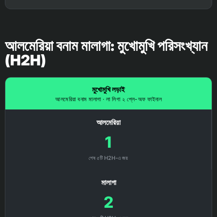
আলমেরিয়া বনাম মালাগা: মুখোমুখি পরিসংখ্যান
(H2H)
মুখোমুখি লড়াই
আলমেরিয়া বনাম মালাগা · লা লিগা ২ প্লে-অফ ফাইনাল
আলমেরিয়া
1
শেষ ৫টি H2H-এ জয়
মালাগা
2