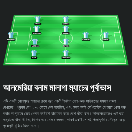
আলমেরিয়া বনাম মালাগা ম্যাচের পূর্বাভাস
এটি একটি গোলমুখর ম্যাচের চেয়ে বরং একটি টানটান প্লে-অফ ফাইনালের সমস্ত লক্ষণ
দেখাচ্ছে। প্রথম লেগ ০-০ গোলে শেষ হয়েছিল, এবং উভয় দলই দেখিয়েছিল যে তারা খেলা শুরু
করার আগ্রহের চেয়ে খেলার কাঠামো হারানোর ভয়ে বেশি ভীত ছিল। আলমেরিয়াতেও এই ধারা
অব্যাহত থাকা উচিত, বিশেষ করে খেলার শুরুতে, কারণ একটি গোলই পদোন্নতির দৌড়ের মোড়
পুরোপুরি ঘুরিয়ে দিতে পারে।