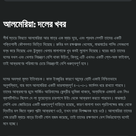
আলমেরিয়া: দলের খবর
শীর্ষ স্তরে ফিরতে আলমেরিয়া আর মাত্র এক ম্যাচ দূরে, এবং প্রথম লেগটি তাদের একটি
শক্তিশালী কৌশলগত ভিত্তি দিয়েছে। রুবির দল রক্ষণাত্মক খেলেছে, মাঝমাঠের পাসিং লেনগুলো
বন্ধ করে দিয়েছে এবং উন্মুক্ত খেলায় মালাগাকে খুব কমই সুযোগ দিয়েছে। ঘরের মাঠে তাদের
বলের দখল এবং খেলার নিয়ন্ত্রণ বেশি থাকা উচিত, কিন্তু এটি এখনও একটি প্লে-অফ ফাইনাল,
তাই আক্রমণের পরিমাণের চেয়ে নিয়ন্ত্রণই বেশি গুরুত্বপূর্ণ হবে।
দলের অবস্থা মূলত ইতিবাচক। কাফ ইনজুরির কারণে আন্দ্রে হোর্টা একাই নিশ্চিতভাবে
অনুপস্থিত, যার ফলে আলমেরিয়া একটি ভারসাম্যপূর্ণ ৪-২-৩-১ ফর্মেশন ধরে রাখতে পারবে।
তাদের আক্রমণের ছন্দে সার্জিও আরিবাসের কেন্দ্রীয় ভূমিকা থাকবে, অন্যদিকে এমবার্বা এবং লিও
ব্যাপটিস্টাও মিগেল দে লা ফুয়েন্তের চারপাশে উইং থেকে আক্রমণ করতে পারবেন। মাঝমাঠে
লোপি এবং জোডিচের একটি গুরুত্বপূর্ণ দায়িত্ব রয়েছে, কারণ মালাগা যখন প্রতিপক্ষের কাছ থেকে
দ্বিতীয় বল জিতে দ্রুত পাল্টা আক্রমণে ওঠে, তখন তারা বিপজ্জনক হয়ে ওঠে। আলমেরিয়া তাদের
শেষ চারটি ম্যাচে মাত্র তিনটি গোল হজম করেছে, তাই তাদের রক্ষণভাগ বেশ নির্ভরযোগ্য বলেই
মনে হচ্ছে।