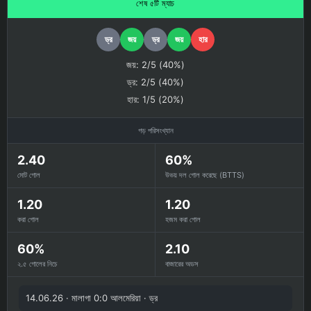
শেষ ৫টি ম্যাচ
ড্র
জয়
ড্র
জয়
হার
জয়: 2/5 (40%)
ড্র: 2/5 (40%)
হার: 1/5 (20%)
গড় পরিসংখ্যান
2.40
60%
মোট গোল
উভয় দল গোল করেছে (BTTS)
1.20
1.20
করা গোল
হজম করা গোল
60%
2.10
২.৫ গোলের নিচে
বাজারের অডস
14.06.26 · মালাগা 0:0 আলমেরিয়া · ড্র