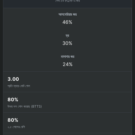
শেষ ৫টি H2H-এ জয়
আলমেরিয়ার জয়
46%
ড্র
30%
মালাগার জয়
24%
3.00
প্রতি ম্যাচে মোট গোল
80%
উভয় দল গোল করেছে (BTTS)
80%
২.৫ গোলের বেশি