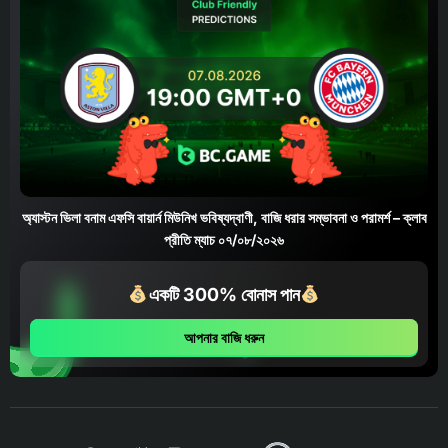
অ্যাস্টন ভিলা বনাম এফসি বায়ার্ন মিউনিখ ভবিষ্যদ্বাণী, বাজি ধরার সম্ভাবনা ও পরামর্শ – ক্লাব
প্রীতি ম্যাচ ০৭/০৮/২০২৬
একটি 300% বোনাস পান
আপনার বাজি ধরুন