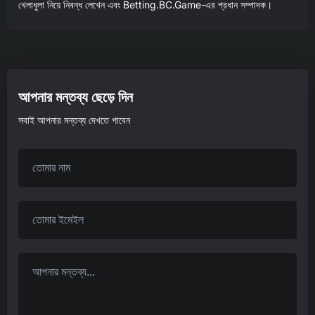
খেলাধুলা নিয়ে নিবন্ধ লেখেন এবং Betting.BC.Game-এর প্রধান সম্পাদক।
আপনার মন্তব্য ছেড়ে দিন
সবাই আপনার মন্তব্য দেখতে পাবেন