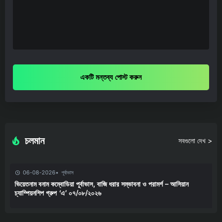
একটি মন্তব্য পোস্ট করুন
চলমান
সবগুলো দেখ >
06-08-2026
পূর্বাভাস
ভিয়েতনাম বনাম কম্বোডিয়া পূর্বাভাস, বাজি ধরার সম্ভাবনা ও পরামর্শ – আসিয়ান
চ্যাম্পিয়নশিপ গ্রুপ ‘এ’ ০৭/০৮/২০২৬