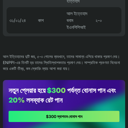
ইত্তিহাদ
আল ইত্তেহাদ
৩১/০১/২৪
কাপ
বনাম
২-০
ইএনপিপিআই
আল ইত্তিহাদের দুটি জয়, ৫-৩ গোলের ব্যবধানে, তাদের সামান্য এগিয়ে থাকার প্রমাণ দেয়।
ENPPI-এর তিনটি ড্র তাদের স্থিতিস্থাপকতার প্রমাণ দেয়। সাম্প্রতিক প্রবণতা বিবেচনা
করে একটি তীব্র, কম স্কোরিং ম্যাচ আশা করা যায়।
নতুন প্লেয়ার হয়ে
$300
পর্যন্ত বোনাস পান এবং
20%
লসব্যাক রেট পান
$300 স্বাগতম বোনাস পান