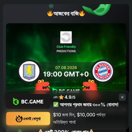
আজকের বাজি
4.9
/5
রেটিং:
আপনার প্রথম জমায় ৩০০% বোনাস!
অ্যাস্টন ভিলা বনাম এফসি বায়ার্ন মিউনিখ ভবিষ্যদ্বাণী, বাজি ধরার সম্ভাবনা ও পরামর্শ – ক্লাব
$10 জমা দিন, $10,000 পর্যন্ত
প্রীতি ম্যাচ ০৭/০৮/২০২৬
এখনই খেলুন!
অতিরিক্ত পান!