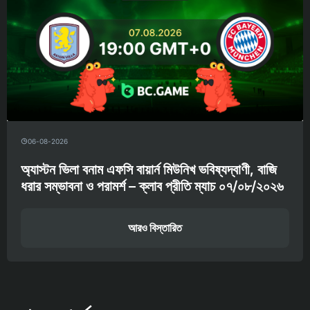
06-08-2026
অ্যাস্টন ভিলা বনাম এফসি বায়ার্ন মিউনিখ ভবিষ্যদ্বাণী, বাজি
ধরার সম্ভাবনা ও পরামর্শ – ক্লাব প্রীতি ম্যাচ ০৭/০৮/২০২৬
আরও বিস্তারিত