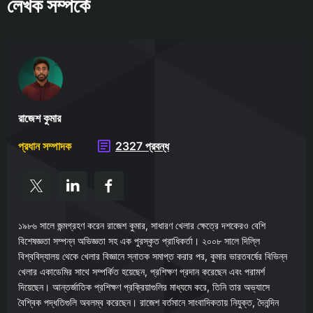
লেখক সম্পর্কে
রাজেশ কুমার
প্রধান সম্পাদক
2327 প্রবন্ধ
১৯৮৬ সালে জন্মগ্রহণ করেন রাজেশ কুমার, সাধারণ খেলার ক্ষেত্রে দশকেরও বেশি
বিশেষজ্ঞতা সম্পন্ন অভিজ্ঞতা সহ এক পুরস্কৃত প্রাধিকর্তা। ২০০৮ সালে দিল্লি
বিশ্ববিদ্যালয় থেকে খেলার বিজ্ঞানে স্নাতক সমাপ্ত করার পর, কুমার ভারতবর্ষের বিভিন্ন
খেলার একাডেমির সাথে সম্পর্কিত হয়েছেন, প্রশিক্ষণ প্রদান করেছেন এবং পরামর্শ
দিয়েছেন। আন্তর্জাতিক প্রশিক্ষণ প্রক্রিয়াগুলির মাধ্যমে করে, তিনি তার অভ্যাসে
বৈশ্বিক পদ্ধতিগুলি অবলম্ব করেছেন। রাজেশ বর্তমানে সাংবাদিকতায় নিযুক্ত, দৈনন্দিন