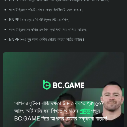
আল ইত্তিহাদ পাঁচটি খেলার মধ্যে তিনটিতেই হজম করেছে;
ENPPI চার ম্যাচে তিনটি ক্লিন শিট রেখেছিল;
আল ইত্তিহাদের করিম এল দিব অ্যাসিস্ট দিয়ে এগিয়ে আছেন;
ENPPI-এর নুর আলা পেশীর চোটের কারণে মাঠের বাইরে।
আপনার ফুটবল বাজি দক্ষতা উন্নত করতে প্রস্তুত?
আরও স্মার্ট বাজি ধরা শিখতে আমাদের
গাইড
পড়ুন।
BC.GAME দিয়ে আপনার জেতার সম্ভাবনা বাড়ান!