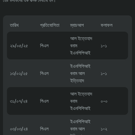
হেড ফলাফলের এক ঝলক দেখানো হল।
তারিখ
প্রতিযোগিতা
ম্যাচআপ
ফলাফল
আল ইত্তেহাদ
২৯/০৫/২৫
পিএল
বনাম
১-১
ইএনপিপিআই
ইএনপিপিআই
১৩/০২/২৫
পিএল
বনাম আল
১-১
ইত্তিহাদ
আল ইত্তেহাদ
৩১/০৭/২৪
পিএল
বনাম
০-০
ইএনপিপিআই
ইএনপিপিআই
০৩/০৩/২৪
পিএল
বনাম আল
১-২