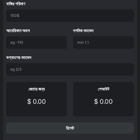
বাজির পরিমাণ
আমেরিকান অডস
দশমিক মতভেদ
ভগ্নাংশের মতভেদ
জেতার জন্য
পেআউট
$ 0.00
$ 0.00
রিসেট