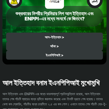
শুক্রবারের মিশরীয় প্রিমিয়ার লিগ আল ইত্তিহাদ এবং
ENPPI-এর মধ্যে সংঘর্ষে কে জিতবে?
আল-ইত্তিহাদ >
আঁকা >
ইএনপিপিআই >
আল ইত্তিহাদ বনাম ইএনপিপিআই মুখোমুখি
আল ইত্তিহাদ এবং ENPPI-এর মধ্যে ভারসাম্যপূর্ণ প্রতিদ্বন্দ্বিতা রয়েছে, আল ইত্তিহাদ
তাদের শেষ পাঁচটি ম্যাচের মধ্যে দুটিতে জয়লাভ করেছে এবং তিনটি ড্রতে শেষ হয়েছে। তাদের
খেলা কম স্কোরিং, পাঁচটির মধ্যে চারটিতে ২.৫ এর কম গোল। এখানে তাদের শেষ পাঁচটি হেড-টু-