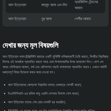
অ্যাকিলিস টেন্ডনের
আল ইত্তেহাদ
মাহমুদ আলা এল-দিন
আঘাত
আল ইত্তেহাদ
নুর আলা
পেশীর আঘাত
দেখার জন্য মূল বিষয়গুলি
আল ইত্তিহাদ বনাম ENPPI ম্যাচের একটি সুনির্দিষ্ট ভবিষ্যদ্বাণী তৈরি করতে, মিশরীয় প্রিমিয়ার
লিগের এই সংঘর্ষকে প্রভাবিত করতে পারে এমন উপাদানগুলির উপর মনোযোগ দিন। বোর্গ এল
আরব স্টেডিয়ামে আঘাত, ফর্ম এবং কৌশলগত লড়াই ফলাফলকে প্রভাবিত করবে। এখানে আটটি
গুরুত্বপূর্ণ বিষয় বিবেচনা করার জন্য দেওয়া হল।
আল ইত্তিহাদের মোস্তফা ইব্রাহিম তাদের একমাত্র গোলটি করেন;
ইএনপিপিআই-এর রফিক কাবু ওয়াদি দেগলার বিপক্ষে গোল করেন;
আল ইত্তিহাদ তাদের শেষ হোম খেলাটি ড্র করেছিল;
ENPPI-এর মাহমুদ আলা এল-দিন অ্যাকিলিসের ইনজুরির কারণে মাঠের বাইরে;