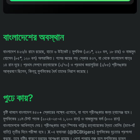
বাংলাদেশের অবস্থান
বাংলাদেশ ৪২৩/৪ রানে রয়েছে, হাতে ৬ উইকেট। মুশফিক (১৫১*, ২২০ বল, ১৮ চার) ও নাজমুল
হোসেন (৮৫*, ১২০ বল) অপরাজিত। গলের জয়ের গড় স্কোর ৪৩৭, যা থেকে বাংলাদেশ মাত্র
১৪ রান দূরে। প্রথম সেশনে রত্নায়েকে (২/৭০) ও প্রভাথ জয়াসুরিয়া (১/৮৫) শ্রীলঙ্কার
আক্রমণে ছিলেন, কিন্তু মুশফিকের ধৈর্য তাদের নিরাশ করেছে।
পুঢে কায়?
বৃষ্টি থামলে বাংলাদেশ ৪৫০+ স্কোরের লক্ষ্যে এগোবে, যা গলে শ্রীলঙ্কার জন্য চ্যালেঞ্জ হবে।
মুশফিকের ১১ম টেস্ট শতক (২০২৪-২৫-এ ১,২০০ রান) ও নাজমুলের ফর্ম (৮০০ রান)
বাংলাদেশকে আধিপত্য দেয়। শ্রীলঙ্কার নতুন স্পিনার থারিন্দু রত্নায়েকের দ্বৈত বোলিং (ডান-বাঁ
হাতি) তৃতীয় দিনে পরীক্ষা হবে। X-এ ফ্যানরা (@BCBtigers) মুশফিকের দৃঢ়তার প্রশংসা
করছে, তবে বৃষ্টির কারণে ড্রয়ের আশঙ্কা রয়েছে। খেলা পুনরায় শুরু হলে মুশফিকের ডাবল