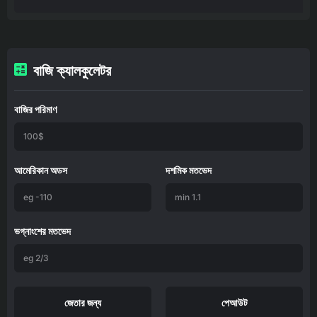
বাজি ক্যালকুলেটর
বাজির পরিমাণ
আমেরিকান অডস
দশমিক মতভেদ
ভগ্নাংশের মতভেদ
জেতার জন্য
পেআউট