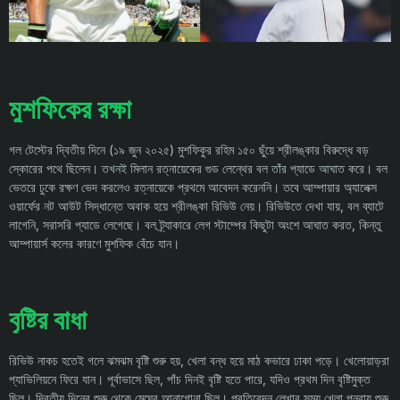
মুশফিকের রক্ষা
গল টেস্টের দ্বিতীয় দিনে (১৯ জুন ২০২৫) মুশফিকুর রহিম ১৫০ ছুঁয়ে শ্রীলঙ্কার বিরুদ্ধে বড়
স্কোরের পথে ছিলেন। তখনই মিলান রত্নায়েকের গুড লেন্থের বল তাঁর প্যাডে আঘাত করে। বল
ভেতরে ঢুকে রক্ষণ ভেদ করলেও রত্নায়েকে প্রথমে আবেদন করেননি। তবে আম্পায়ার অ্যালেক্স
ওয়ার্ফের নট আউট সিদ্ধান্তে অবাক হয়ে শ্রীলঙ্কা রিভিউ নেয়। রিভিউতে দেখা যায়, বল ব্যাটে
লাগেনি, সরাসরি প্যাডে লেগেছে। বল ট্র্যাকারে লেগ স্টাম্পের কিছুটা অংশে আঘাত করত, কিন্তু
আম্পায়ার্স কলের কারণে মুশফিক বেঁচে যান।
বৃষ্টির বাধা
রিভিউ নাকচ হতেই গলে ঝমঝম বৃষ্টি শুরু হয়, খেলা বন্ধ হয়ে মাঠ কভারে ঢাকা পড়ে। খেলোয়াড়রা
প্যাভিলিয়নে ফিরে যান। পূর্বাভাসে ছিল, পাঁচ দিনই বৃষ্টি হতে পারে, যদিও প্রথম দিন বৃষ্টিমুক্ত
ছিল। দ্বিতীয় দিনের শুরু থেকে মেঘের আনাগোনা ছিল। প্রতিবেদন লেখার সময় খেলা পুনরায় শুরু