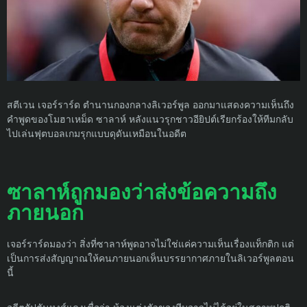
สตีเวน เจอร์ราร์ด ตำนานกองกลางลิเวอร์พูล ออกมาแสดงความเห็นถึง
คำพูดของโมฮาเหม็ด ซาลาห์ หลังแนวรุกชาวอียิปต์เรียกร้องให้ทีมกลับ
ไปเล่นฟุตบอลเกมรุกแบบดุดันเหมือนในอดีต
ซาลาห์ถูกมองว่าส่งข้อความถึง
ภายนอก
เจอร์ราร์ดมองว่า สิ่งที่ซาลาห์พูดอาจไม่ใช่แค่ความเห็นเรื่องแท็กติก แต่
เป็นการส่งสัญญาณให้คนภายนอกเห็นบรรยากาศภายในลิเวอร์พูลตอน
นี้