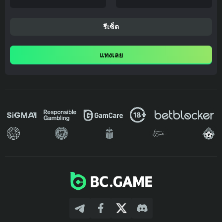
รีเซ็ต
แทงเลย