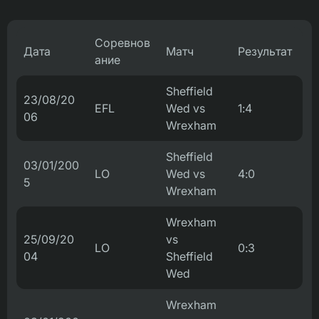
Соревнов
Дата
Матч
Результат
ание
Sheffield
23/08/20
EFL
Wed vs
1:4
06
Wrexham
Sheffield
03/01/200
LO
Wed vs
4:0
5
Wrexham
Wrexham
25/09/20
vs
LO
0:3
04
Sheffield
Wed
Wrexham