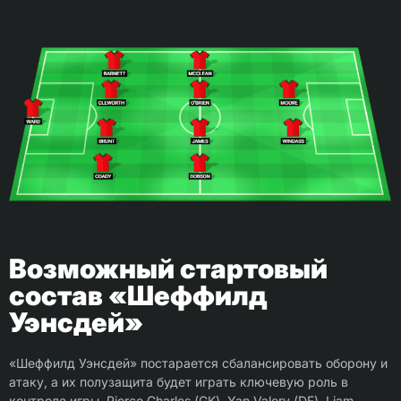
Возможный стартовый
состав «Шеффилд
Уэнсдей»
«Шеффилд Уэнсдей» постарается сбалансировать оборону и
атаку, а их полузащита будет играть ключевую роль в
контроле игры. Pierce Charles (GK), Yan Valery (DF), Liam