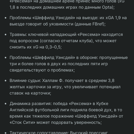
«Рексема» на домашней арене принес много голов (xG
1,8 в последних домашних играх по данным Opta);
Проблемы «Шеффилд Уэнсдей» на выезде: их xGA 1,9 на
выезде говорит об уязвимости (данные FBref);
Травмы: ключевой нападающий «Рексема» находится
под вопросом (согласно отчетам клуба), что может
снизить их xG на 0,3–0,5;
Проблемы «Шеффилд Уэнсдей» в обороне: пропущенные
три и более голов в двух из последних пяти игр
свидетельствуют о проблемах;
Влияние судьи: Халлам Ф. получает в среднем 3,8
желтых карточки за игру, что увеличивает потенциал
ставок на карточки;
Динамика развития: победа «Рексема» в Кубке
Английской футбольной лиги подняла боевой дух, в то
время как тяжелое поражение «Шеффилд Уэнсдей» от
«Сток Сити» может подорвать уверенность;
Тактическое сопоставление: Высокий прессинг