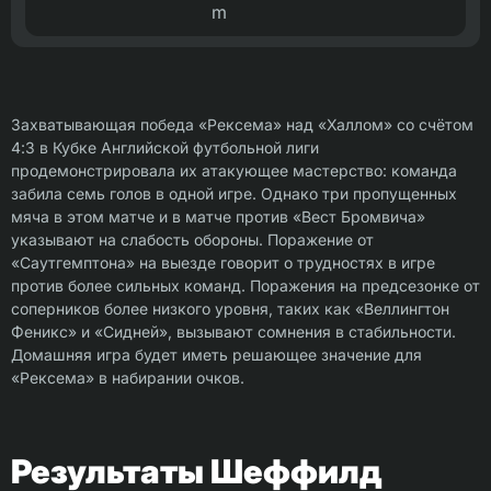
m
Захватывающая победа «Рексема» над «Халлом» со счётом
4:3 в Кубке Английской футбольной лиги
продемонстрировала их атакующее мастерство: команда
забила семь голов в одной игре. Однако три пропущенных
мяча в этом матче и в матче против «Вест Бромвича»
указывают на слабость обороны. Поражение от
«Саутгемптона» на выезде говорит о трудностях в игре
против более сильных команд. Поражения на предсезонке от
соперников более низкого уровня, таких как «Веллингтон
Феникс» и «Сидней», вызывают сомнения в стабильности.
Домашняя игра будет иметь решающее значение для
«Рексема» в набирании очков.
Результаты Шеффилд