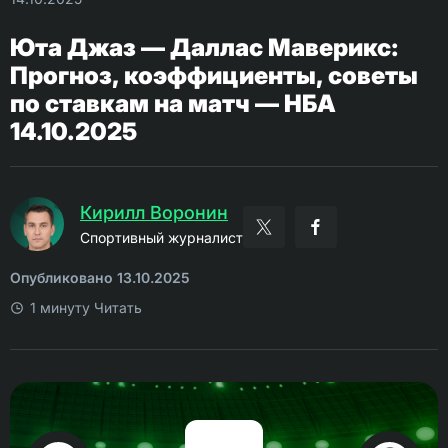
Юта Джаз — Даллас Маверикс:
Прогноз, коэффициенты, советы
по ставкам на матч — НБА
14.10.2025
Кирилл Воронин
Спортивный журналист
Опубликовано 13.10.2025
1 минуту Читать