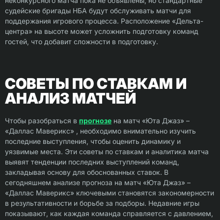
неконкурсного матча пока не объявлены, но стандартные
судейские бригады НБА будут обслуживать матчи для
поддержания игрового процесса. Расположение «Дельта-
центра» на высоте может усложнить подготовку команд
гостей, что добавит сложности в подготовку.
СОВЕТЫ ПО СТАВКАМ И
АНАЛИЗ МАТЧЕЙ
Чтобы разобраться в
прогнозе
на матч «Юта Джаз» –
«Даллас Маверикс» , необходимо внимательно изучить
последние выступления, чтобы оценить динамику и
уязвимые места. Эти советы по ставкам и аналитика матча
выявят тенденции последних выступлений команд,
закладывая основу для обоснованных ставок. В
сегодняшнем анализе прогноза на матч «Юта Джаз» –
«Даллас Маверикс» ключевыми становятся закономерности
в результативности и борьбе за подборы. Недавние игры
показывают, как каждая команда справляется с давлением,