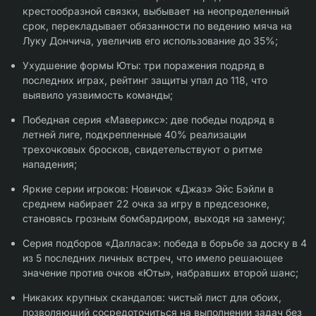
крестообразной связки, выбывает на неопределенный
срок, перекладывает обязанности по ведению мяча на
Луку Дончича, увеличив его использование до 35%;
Ухудшение формы Юты: три поражения подряд в
последних играх, рейтинг защиты упал до 118, что
выявило уязвимость команды;
Победная серия «Маверикс»: две победы подряд в
летней лиге, подкрепленные 40% реализации
трехочковых бросков, свидетельствуют о ритме
нападения;
Яркие серии игроков: Новичок «Джаз» Эйс Бэйли в
среднем набирает 22 очка за игру в предсезонке,
становясь грозным бомбардиром, выходя на замену;
Серия подборов «Далласа»: победа в борьбе за доску в 4
из 5 последних личных встреч, что имело решающее
значение против очков «Юты», набравших второй шанс;
Никаких крупных скандалов: чистый лист для обоих,
позволяющий сосредоточиться на выполнении задач без