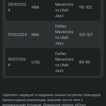
29/10/202
Mavericks
NBA
110-102
4
vs Utah
Jazz
Dallas
Mavericks
11/10/2024
NBA
102-107
vs Utah
Jazz
Dallas
14/07/202
Mavericks
LVSL
89-90
4
vs Utah
Jazz
«Даллас» лидирует в недавних личных встречах благодаря
превосходной реализации, выиграв три из пяти с
минимальным отрывом. Домашние победы «Юты»