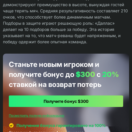
демонстрируют преимущество в высоте, вынуждая гостей
чаще терять мяч. Средняя результативность составляет 210
очков, что способствует более динамичным матчам.
Подборы в защите играют решающую роль: «Даллас»
делает на 10 подборов больше за победу. Эта история
указывает на то, что матч-реванш будет напряженным, и
победу одержит более опытная команда.
Станьте новым игроком и
получите бонус до
$300
с
20%
ставкой на возврат потерь
Получите бонус $300
Посмотреть полную информацию
Получение бонуса гарантировано на 100%