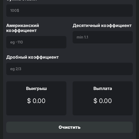
Американский
Десятичный коэффициент
коэффициент
Дробный коэффициент
Выигрыш
Выплата
$ 0.00
$ 0.00
Очистить