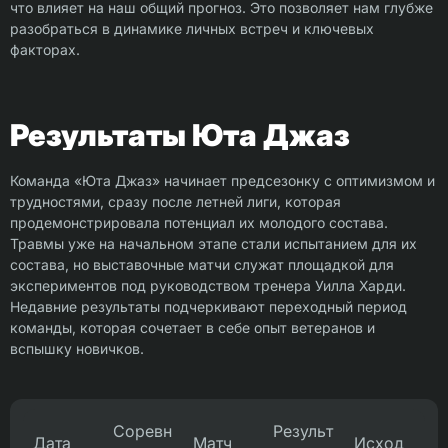
что влияет на наш общий прогноз. Это позволяет нам глубже
разобраться в динамике личных встреч и ключевых
факторах.
Результаты Юта Джаз
Команда «Юта Джаз» начинает предсезонку с оптимизмом и
трудностями, сразу после летней лиги, которая
продемонстрировала потенциал их молодого состава.
Травмы уже на начальном этапе стали испытанием для их
состава, но выставочные матчи служат площадкой для
экспериментов под руководством тренера Уилла Харди.
Недавние результаты подчеркивают переходный период
команды, которая сочетает в себе опыт ветеранов и
вспышку новичков.
Соревн
Результ
Дата
Матч
Исход