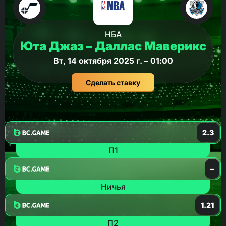
НБА
Юта Джаз – Даллас Маверикс
Вт, 14 октября 2025 г. – 01:00
Сделать ставку
2.3
П1
–
Ничья
1.21
П2