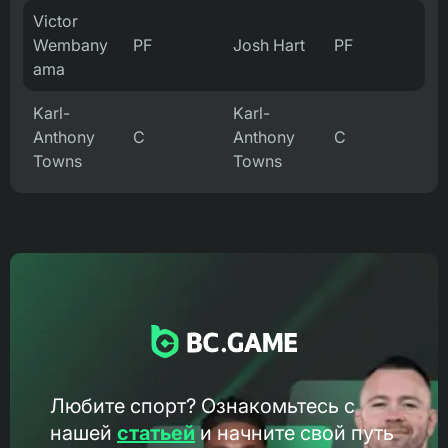
Victor
Wembany
PF
Josh Hart
PF
ama
Karl-
Karl-
Anthony
C
Anthony
C
Towns
Towns
Любите спорт? Ознакомьтесь с
нашей
статьей
и начните свой путь