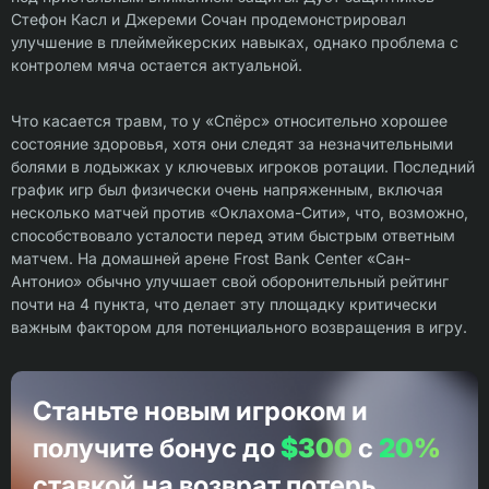
Стефон Касл и Джереми Сочан продемонстрировал
улучшение в плеймейкерских навыках, однако проблема с
контролем мяча остается актуальной.
Что касается травм, то у «Спёрс» относительно хорошее
состояние здоровья, хотя они следят за незначительными
болями в лодыжках у ключевых игроков ротации. Последний
график игр был физически очень напряженным, включая
несколько матчей против «Оклахома-Сити», что, возможно,
способствовало усталости перед этим быстрым ответным
матчем. На домашней арене Frost Bank Center «Сан-
Антонио» обычно улучшает свой оборонительный рейтинг
почти на 4 пункта, что делает эту площадку критически
важным фактором для потенциального возвращения в игру.
Станьте новым игроком и
получите бонус до
$300
с
20%
ставкой на возврат потерь