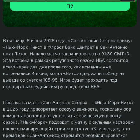
П2
В пятницу, 6 июня 2026 года, «Сан-Антонио Спёрс» примут
«Нью-Йорк Никс» в «Фрост Бэнк Центре» в Сан-Антонио,
штат Техас. Начало матча запланировано на 01:30 GMT+0.
Эта встреча в рамках регулярного сезона НБА состоится
всего через два дня после того, как команды уже
встречались 4 июня, когда «Никс» одержали победу на
выезде со счетом 105-95. Игра будет проходить под
стандартным судейским руководством НБА.
Прогноз на матч «Сан-Антонио Спёрс» — «Нью-Йорк Никс»
в 2026 году приобретает особую важность, поскольку обе
команды продолжают укреплять свои позиции в конце
сезона. «Нью-Йорк» подходит к матчу с сильным настроем
после доминирующей серии игр против «Кливленда», в то
время как «Сан-Антонио» стремится реабилитироваться