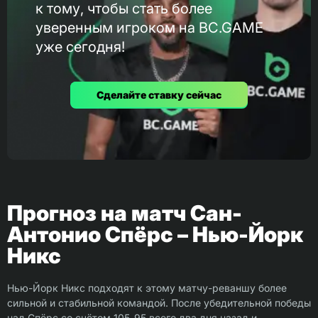
к тому, чтобы стать более
уверенным игроком на BC.GAME
уже сегодня!
Сделайте ставку сейчас
Прогноз на матч Сан-
Антонио Спёрс – Нью-Йорк
Никс
Нью-Йорк Никс подходят к этому матчу-реваншу более
сильной и стабильной командой. После убедительной победы
над Спёрс со счётом 105-95 всего два дня назад и