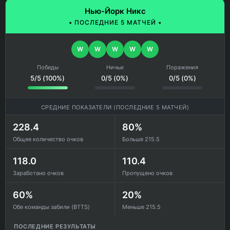
Нью-Йорк Никс
• ПОСЛЕДНИЕ 5 МАТЧЕЙ •
W
W
W
W
W
Победы
Ничьи
Поражения
5/5 (100%)
0/5 (0%)
0/5 (0%)
СРЕДНИЕ ПОКАЗАТЕЛИ (ПОСЛЕДНИЕ 5 МАТЧЕЙ)
228.4
80%
Общее количество очков
Больше 215.5
118.0
110.4
Заработано очков
Пропущено очков
60%
20%
Обе команды забили (BTTS)
Меньше 215.5
ПОСЛЕДНИЕ РЕЗУЛЬТАТЫ