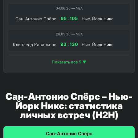
04.06.26 — NBA
95 : 105
Сан-Антонио Спёрс
Нью-Йорк Никс
26.05.26 — NBA
93 : 130
Кливленд Кавальерс
Нью-Йорк Никс
Показать все 5 ▼
Сан-Антонио Спёрс – Нью-
Йорк Никс: статистика
личных встреч (H2H)
Сан-Антонио Спёрс