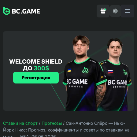
WELCOME SHIELD
ДО
300$
Регистрация
Ставки на спорт
/
Прогнозы
/
Сан-Антонио Спёрс — Нью-
Йорк Никс: Прогноз, коэффициенты и советы по ставкам на
матч — НБА, 06.06.2026