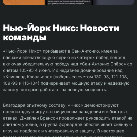
Нью-Йорк Никс: Новости
команды
«Нью-Йорк Никс» прибывают в Сан-Антонио, имея за
плечами впечатляющую серию из четырех побед подряд,
включая убедительную победу над «Сан-Антонио Спёрс» со
счетом 105-95 4 июня. Их недавнее доминирование над
«Кливленд Кавальерс» (победы со счетом 130-93, 121-108,
109-93 и 115-104) подчеркивает мощную атаку и надежную
защиту, которые работают на полную мощность.
Благодаря опытному составу, «Никс» демонстрируют
превосходную игру в позиционном нападении и в быстрых
атаках. Джейлен Брансон продолжает руководить атакой на
элитном уровне, а группа форвардов обеспечивает сильную
игру на подборах и универсальную защиту. В настоящее