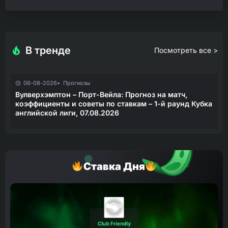
В тренде
Посмотреть все >
06-08-2026
Прогнозы
Вулверхэмптон – Порт-Вейла: Прогноз на матч,
коэффициенты и советы по ставкам – 1-й раунд Кубка
английской лиги, 07.08.2026
Ставка Дня