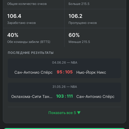
Общее количество очков
Больше 215.5
106.4
106.2
Заработано очков
Пропущено очков
40%
60%
Обе команды забили (BTTS)
Меньше 215.5
ПОСЛЕДНИЕ РЕЗУЛЬТАТЫ
04.06.26 — NBA
95 : 105
Сан-Антонио Спёрс
Нью-Йорк Никс
31.05.26 — NBA
103 : 111
Оклахома-Сити Тандер
Сан-Антонио Спёрс
Показать все 5 ▼