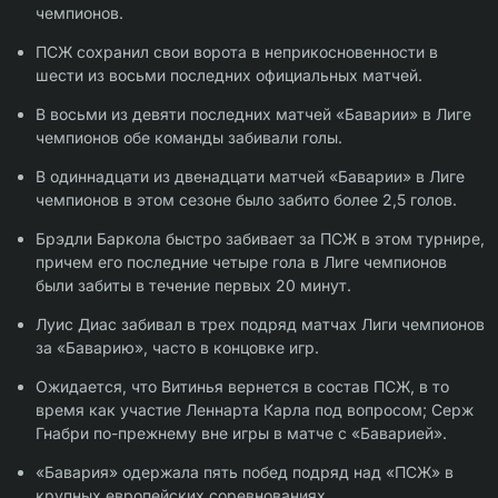
чемпионов.
ПСЖ сохранил свои ворота в неприкосновенности в
шести из восьми последних официальных матчей.
В восьми из девяти последних матчей «Баварии» в Лиге
чемпионов обе команды забивали голы.
В одиннадцати из двенадцати матчей «Баварии» в Лиге
чемпионов в этом сезоне было забито более 2,5 голов.
Брэдли Баркола быстро забивает за ПСЖ в этом турнире,
причем его последние четыре гола в Лиге чемпионов
были забиты в течение первых 20 минут.
Луис Диас забивал в трех подряд матчах Лиги чемпионов
за «Баварию», часто в концовке игр.
Ожидается, что Витинья вернется в состав ПСЖ, в то
время как участие Леннарта Карла под вопросом; Серж
Гнабри по-прежнему вне игры в матче с «Баварией».
«Бавария» одержала пять побед подряд над «ПСЖ» в
крупных европейских соревнованиях.