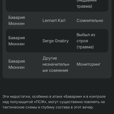
травма)
Бавария
Lennart Karl
Сомнительно
Мюнхен
Выбыл из
Бавария
Serge Gnabry
строя
Мюнхен
(травма)
Другие
Бавария
незначительн
Мониторинг
Мюнхен
ые сомнения
Эти недостатки, особенно в атаке «Баварии» и в контроле
над полузащитой «ПСЖ», могут существенно повлиять на
тактические схемы и глубину состава в этот вечер.