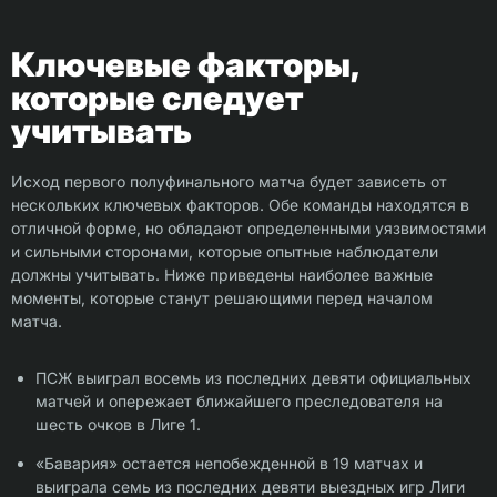
Ключевые факторы,
которые следует
учитывать
Исход первого полуфинального матча будет зависеть от
нескольких ключевых факторов. Обе команды находятся в
отличной форме, но обладают определенными уязвимостями
и сильными сторонами, которые опытные наблюдатели
должны учитывать. Ниже приведены наиболее важные
моменты, которые станут решающими перед началом
матча.
ПСЖ выиграл восемь из последних девяти официальных
матчей и опережает ближайшего преследователя на
шесть очков в Лиге 1.
«Бавария» остается непобежденной в 19 матчах и
выиграла семь из последних девяти выездных игр Лиги