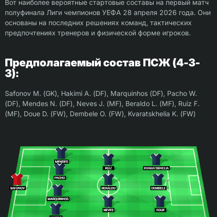
Вот наиболее вероятные стартовые составы на первый матч
полуфинала Лиги чемпионов УЕФА 28 апреля 2026 года. Они
основаны на последних решениях команд, тактических
предпочтениях тренеров и физической форме игроков.
Предполагаемый состав ПСЖ (4-3-
3):
Safonov M. (GK), Hakimi A. (DF), Marquinhos (DF), Pacho W.
(DF), Mendes N. (DF), Neves J. (MF), Beraldo L. (MF), Ruiz F.
(MF), Doue D. (FW), Dembele O. (FW), Kvaratskhelia K. (FW)