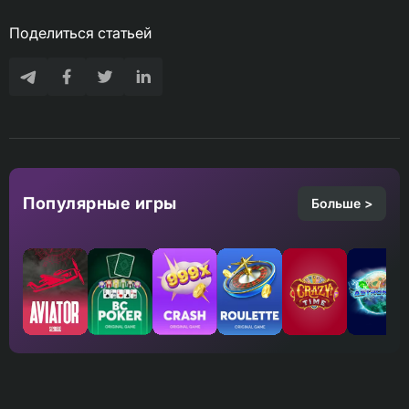
Поделиться статьей
Популярные игры
Больше >