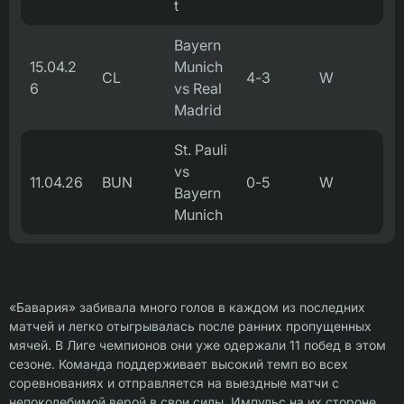
t
Bayern
15.04.2
Munich
CL
4-3
W
6
vs Real
Madrid
St. Pauli
vs
11.04.26
BUN
0-5
W
Bayern
Munich
«Бавария» забивала много голов в каждом из последних
матчей и легко отыгрывалась после ранних пропущенных
мячей. В Лиге чемпионов они уже одержали 11 побед в этом
сезоне. Команда поддерживает высокий темп во всех
соревнованиях и отправляется на выездные матчи с
непоколебимой верой в свои силы. Импульс на их стороне