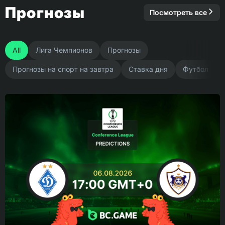
Прогнозы
Посмотреть все
All
Лига Чемпионов
Прогнозы
Прогнозы на спорт на завтра
Ставка дня
Футбол