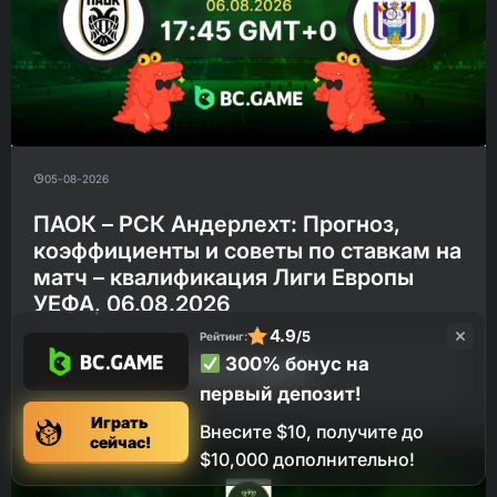
05-08-2026
ПАОК – РСК Андерлехт: Прогноз,
коэффициенты и советы по ставкам на
матч – квалификация Лиги Европы
УЕФА, 06.08.2026
4.9
/5
Рейтинг:
300% бонус на
Читать далее
первый депозит!
Играть
Внесите $10, получите до
сейчас!
$10,000 дополнительно!