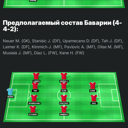
Предполагаемый состав Баварии (4-
4-2):
Neuer M. (GK), Stanisic J. (DF), Upamecano D. (DF), Tah J. (DF),
Laimer K. (DF), Kimmich J. (MF), Pavlovic A. (MF), Olise M. (MF),
Musiala J. (MF), Diaz L. (FW), Kane H. (FW)