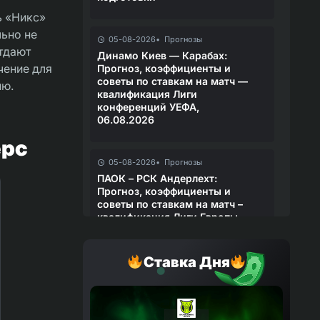
ь «Никс»
льно не
05-08-2026
Прогнозы
отдают
Динамо Киев — Карабах:
чение для
Прогноз, коэффициенты и
советы по ставкам на матч —
ию.
квалификация Лиги
конференций УЕФА,
06.08.2026
ёрс
05-08-2026
Прогнозы
ПАОК – РСК Андерлехт:
Прогноз, коэффициенты и
советы по ставкам на матч –
квалификация Лиги Европы
УЕФА, 06.08.2026
Ставка Дня
05-08-2026
Прогнозы
Коринтианс —
Интернасьонал: Прогнозы,
коэффициенты и советы по