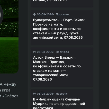
06-08-2026
Прогнозы
Вулверхэмптон – Порт-Вейла:
Прогноз на матч,
коэффициенты и советы по
ставкам – 1-й раунд Кубка
английской лиги, 07.08.2026
06-08-2026
Прогнозы
Астон Вилла — Бавария
Мюнхен: Прогноз,
коэффициенты и советы по
ставкам на матч —
товарищеский матч,
07.08.2026
БА между
а игра
05-08-2026
Новости
а «Спёрс»
В «Челси» оценят будущее
Мудрика после предсезонной
подготовки