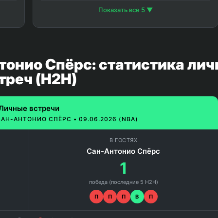
Показать все 5 ▼
тонио Спёрс: статистика ли
треч (H2H)
Личные встречи
АН-АНТОНИО СПЁРС • 09.06.2026 (NBA)
В ГОСТЯХ
Сан-Антонио Спёрс
1
победа (последние 5 H2H)
П
П
П
В
П