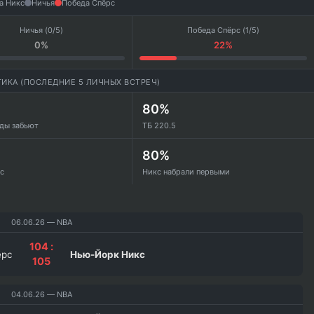
а Никс
Ничья
Победа Спёрс
Ничья (0/5)
Победа Спёрс (1/5)
0%
22%
ТИКА (ПОСЛЕДНИЕ 5 ЛИЧНЫХ ВСТРЕЧ)
80%
ды забьют
ТБ 220.5
80%
рс
Никс набрали первыми
06.06.26 — NBA
104 :
ёрс
Нью-Йорк Никс
105
04.06.26 — NBA