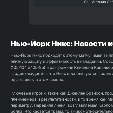
Сан-Антонио Сп
Нью-Йорк Никс: Новости 
Нью-Йорк Никс подходят к этому матчу, имея за п
элитную защиту и эффективность в нападении. Со
(105-104 и 105-95) и разгромили Кливленд Кавальер
гарден ожидается, что Никс воспользуются своим
эффективны в этом сезоне.
Ключевые игроки, такие как Джейлен Брансон, пр
плеймейкера и результативности, в то время как М
периметру. Передняя линия, возглавляемая Карлом
ролла. Что касается травм, то «Никс» относительн