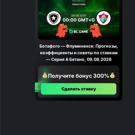
ставкам — Кубок Бетано в
Бразилии, 06.08.2026
04-08-2026
Новости
BC.Game совершила
рейтинговый рывок после
победы над ENCE
Ботафого — Флуминенсе: Прогнозы,
коэффициенты и советы по ставкам
— Серия А Бетано, 09.08.2026
04-08-2026
Прогнозы
Челси — Ювентус: Прогноз на
матч, коэффициенты и советы
Получите бонус 300%
по ставкам — товарищеский
матч, 05.08.2026
Сделать ставку
04-08-2026
Прогнозы
Форталеза — Палмейрас:
Прогнозы, коэффициенты и
советы по ставкам — Кубок
Бетано в Бразилии,
06.08.2026