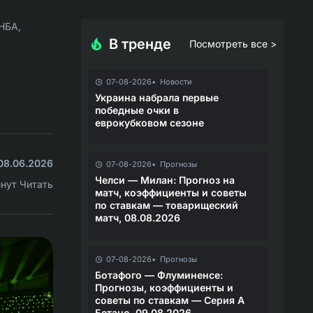
НБА,
В тренде
Посмотреть все >
07-08-2026
Новости
Украина набрала первые
победные очки в
еврокубковом сезоне
08.06.2026
07-08-2026
Прогнозы
Челси — Милан: Прогноз на
инут Читать
матч, коэффициенты и советы
по ставкам — товарищеский
матч, 08.08.2026
07-08-2026
Прогнозы
Ботафого — Флуминенсе:
Прогнозы, коэффициенты и
советы по ставкам — Серия А
Бетано, 09.08.2026