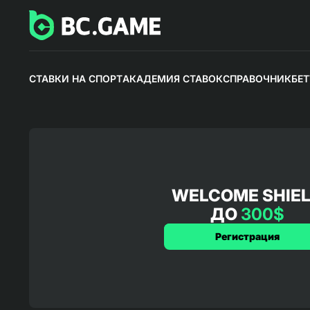
СТАВКИ НА СПОРТ
АКАДЕМИЯ СТАВОК
CПРАВОЧНИК
БЕ
WELCOME SHIE
ДО
300$
Регистрация