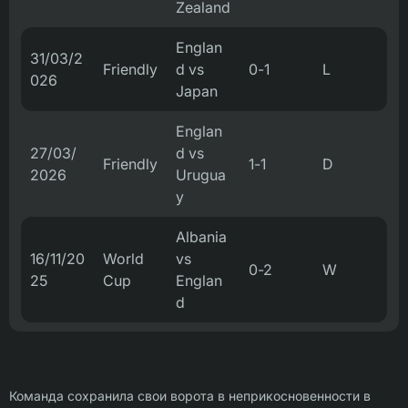
Zealand
Englan
31/03/2
Friendly
d vs
0-1
L
026
Japan
Englan
27/03/
d vs
Friendly
1-1
D
2026
Urugua
y
Albania
16/11/20
World
vs
0-2
W
25
Cup
Englan
d
Команда сохранила свои ворота в неприкосновенности в