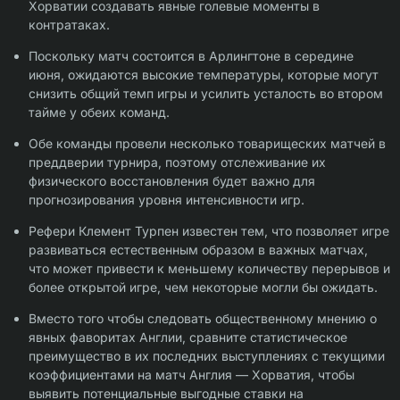
Хорватии создавать явные голевые моменты в
контратаках.
Поскольку матч состоится в Арлингтоне в середине
июня, ожидаются высокие температуры, которые могут
снизить общий темп игры и усилить усталость во втором
тайме у обеих команд.
Обе команды провели несколько товарищеских матчей в
преддверии турнира, поэтому отслеживание их
физического восстановления будет важно для
прогнозирования уровня интенсивности игр.
Рефери Клемент Турпен известен тем, что позволяет игре
развиваться естественным образом в важных матчах,
что может привести к меньшему количеству перерывов и
более открытой игре, чем некоторые могли бы ожидать.
Вместо того чтобы следовать общественному мнению о
явных фаворитах Англии, сравните статистическое
преимущество в их последних выступлениях с текущими
коэффициентами на матч Англия — Хорватия, чтобы
выявить потенциальные выгодные ставки на