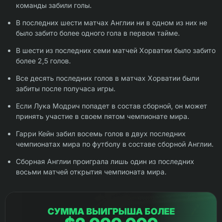
команды забили голы.
В последних шести матчах Англии ни в одном из них не
было забито более одного гола в первом тайме.
В шести из последних семи матчей Хорватии было забито
более 2,5 голов.
Все десять последних голов в матчах Хорватии были
забиты после получаса игры.
Если Лука Модрич попадет в состав сборной, он может
принять участие в своем пятом чемпионате мира.
Гарри Кейн забил восемь голов в двух последних
чемпионатах мира по футболу в составе сборной Англии.
Сборная Англии проиграла лишь один из последних
восьми матчей открытия чемпионата мира.
СУММА ВЫИГРЫША БОЛЕЕ