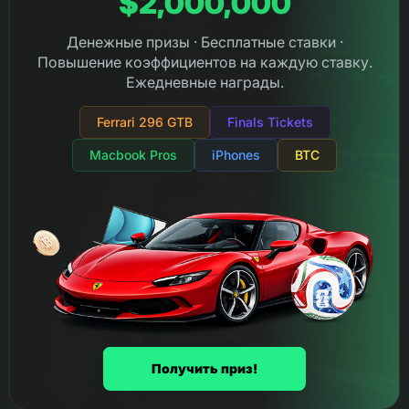
$2,000,000
Денежные призы · Бесплатные ставки ·
Повышение коэффициентов на каждую ставку.
Ежедневные награды.
Ferrari 296 GTB
Finals Tickets
Macbook Pros
iPhones
BTC
Получить приз!