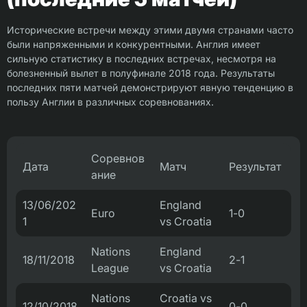
Исторические встречи между этими двумя странами часто
были напряженными и конкурентными. Англия имеет
сильную статистику в последних встречах, несмотря на
болезненный вылет в полуфинале 2018 года. Результаты
последних пяти матчей демонстрируют явную тенденцию в
пользу Англии в различных соревнованиях.
Соревнов
Дата
Матч
Результат
ание
13/06/202
England
Euro
1-0
1
vs Croatia
Nations
England
18/11/2018
2-1
League
vs Croatia
Nations
Croatia vs
12/10/2018
0-0