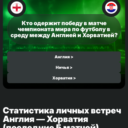
Кто одержит победу в матче
чемпионата мира по футболу в
среду между Англией и Хорватией?
Англия >
Ничья >
Хорватия >
Статистика личных встреч
Англия — Хорватия
(последние 5 матчей)