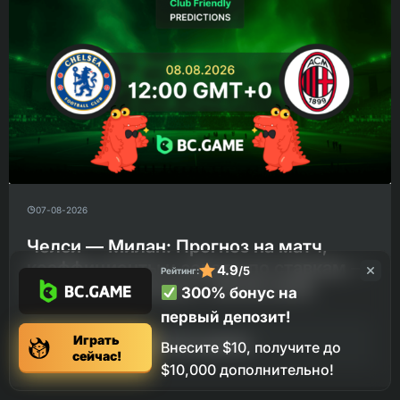
07-08-2026
Челси — Милан: Прогноз на матч,
коэффициенты и советы по ставкам —
4.9
/5
Рейтинг:
товарищеский матч, 08.08.2026
300% бонус на
первый депозит!
Играть
Читать далее
Внесите $10, получите до
сейчас!
$10,000 дополнительно!