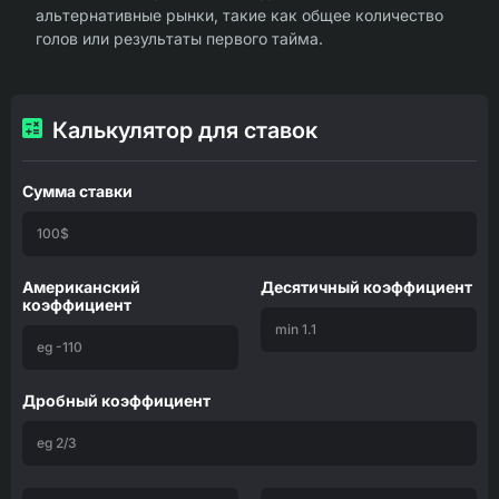
альтернативные рынки, такие как общее количество
голов или результаты первого тайма.
Калькулятор для ставок
Сумма ставки
Американский
Десятичный коэффициент
коэффициент
Дробный коэффициент