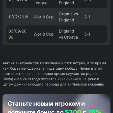
League
England
Croatia vs
11/07/2018
World Cup
2-1
England
09/09/20
England
World Cup
5-1
09
vs Croatia
Англия выиграла три из последних пяти встреч, в то время
как Хорватия одержала лишь одну победу. Ничьи в этом
противостоянии в последнее время случаются редко.
Полуфинал 2018 года остается исключением на фоне в
целом доминирующего периода для английской команды.
Станьте новым игроком и
получите бонус до
$300
с
20%