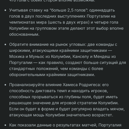
Учитывая ставку на “больше 2,5 голов”: одиннадцать
голов в двух последних выступлениях Португалии на
чемпионатах мира (шесть в двух играх) и четыре гола
Колумбии на групповом этапе делают этот выбор вполне
обоснованным.
Обратите внимание на рынок угловых: две команды с
широкими, атакующими крайними защитниками —
Мохика и Муньос из Колумбии, Канселу и Мендеш из
Португалии — как правило, создают больше ситуаций для
стандартных положений, чем команды с более
оборонительными крайними защитниками.
Проанализируйте влияние Хамеса Родригеса: его
способность диктовать темп и находить игроков,
способных прорываться из глубины поля, будет иметь
решающее значение для игровой стратегии Колумбии.
Если он будет в форме и будет регулярно владеть мячом,
атакующая мощь Колумбии значительно возрастет.
Как показали данные о результатах матчей, Португалия