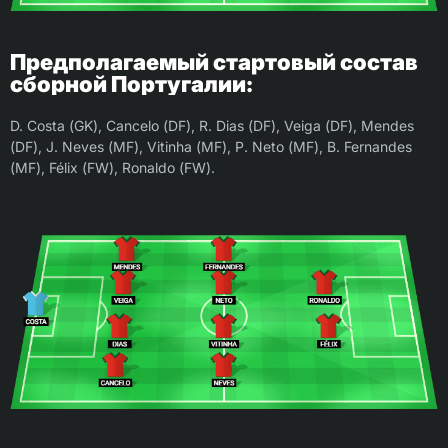
Предполагаемый стартовый состав
сборной Португалии:
D. Costa (GK), Cancelo (DF), R. Dias (DF), Veiga (DF), Mendes
(DF), J. Neves (MF), Vitinha (MF), P. Neto (MF), B. Fernandes
(MF), Félix (FW), Ronaldo (FW).