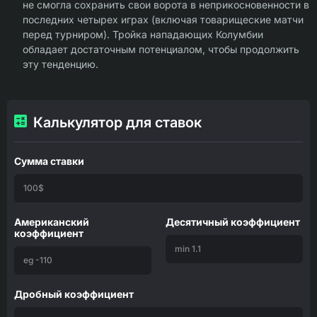
не смогла сохранить свои ворота в неприкосновенности в
последних четырех играх (включая товарищеские матчи
перед турниром). Тройка нападающих Колумбии
обладает достаточным потенциалом, чтобы продолжить
эту тенденцию.
Калькулятор для ставок
Сумма ставки
Американский
Десятичный коэффициент
коэффициент
Дробный коэффициент