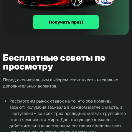
Получить приз!
Бесплатные советы по
просмотру
Перед окончательным выбором стоит учесть несколько
дополнительных аспектов.
Рассмотрим рынок ставок на то, что обе команды
забьют: Колумбия забивала в каждом матче с марта, а
Португалия – во всех трех последних матчах группового
этапа чемпионата мира. Две атакующие команды с
действительно качественным составом предполагают,
что голы с обеих сторон вполне возможны.