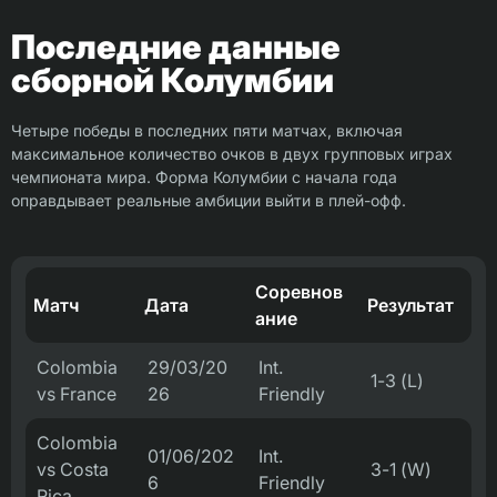
Последние данные
сборной Колумбии
Четыре победы в последних пяти матчах, включая
максимальное количество очков в двух групповых играх
чемпионата мира. Форма Колумбии с начала года
оправдывает реальные амбиции выйти в плей-офф.
Соревнов
Матч
Дата
Результат
ание
Colombia
29/03/20
Int.
1-3 (L)
vs France
26
Friendly
Colombia
01/06/202
Int.
vs Costa
3-1 (W)
6
Friendly
Rica