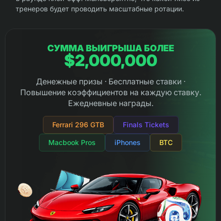
тренеров будет проводить масштабные ротации.
СУММА ВЫИГРЫША БОЛЕЕ
$2,000,000
Денежные призы · Бесплатные ставки ·
Повышение коэффициентов на каждую ставку.
Ежедневные награды.
Ferrari 296 GTB
Finals Tickets
Macbook Pros
iPhones
BTC