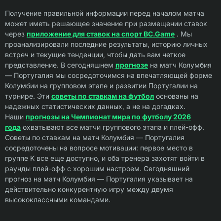
Получение правильной информации перед началом матча
может иметь решающее значение при размещении ставок
через
приложение для ставок на спорт BC.Game
. Мы
проанализировали последние результаты, историю личных
встреч и текущие тенденции, чтобы дать вам четкое
представление. В сегодняшнем
прогнозе
на матч Колумбия
— Португалия мы сосредоточимся на впечатляющей форме
Колумбии на групповом этапе и развитии Португалии на
турнире. Эти
советы по ставкам на футбол
основаны на
надежных статистических данных, а не на догадках.
Наши
прогнозы на Чемпионат мира по футболу 2026
года
охватывают все матчи группового этапа и плей-офф.
Советы по ставкам на матч Колумбия — Португалия
сосредоточены на вопросе мотивации: первое место в
группе K все еще доступно, и оба тренера захотят войти в
раунды плей-офф с хорошим настроем. Сегодняшний
прогноз на матч Колумбия — Португалия указывает на
действительно конкурентную игру между двумя
высококлассными командами.