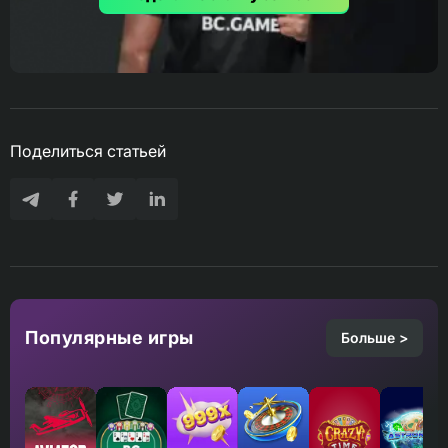
Поделиться статьей
Популярные игры
Больше >