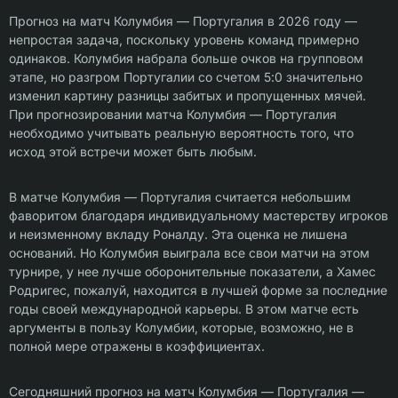
Прогноз на матч Колумбия — Португалия в 2026 году —
непростая задача, поскольку уровень команд примерно
одинаков. Колумбия набрала больше очков на групповом
этапе, но разгром Португалии со счетом 5:0 значительно
изменил картину разницы забитых и пропущенных мячей.
При прогнозировании матча Колумбия — Португалия
необходимо учитывать реальную вероятность того, что
исход этой встречи может быть любым.
В матче Колумбия — Португалия считается небольшим
фаворитом благодаря индивидуальному мастерству игроков
и неизменному вкладу Роналду. Эта оценка не лишена
оснований. Но Колумбия выиграла все свои матчи на этом
турнире, у нее лучше оборонительные показатели, а Хамес
Родригес, пожалуй, находится в лучшей форме за последние
годы своей международной карьеры. В этом матче есть
аргументы в пользу Колумбии, которые, возможно, не в
полной мере отражены в коэффициентах.
Сегодняшний прогноз на матч Колумбия — Португалия —