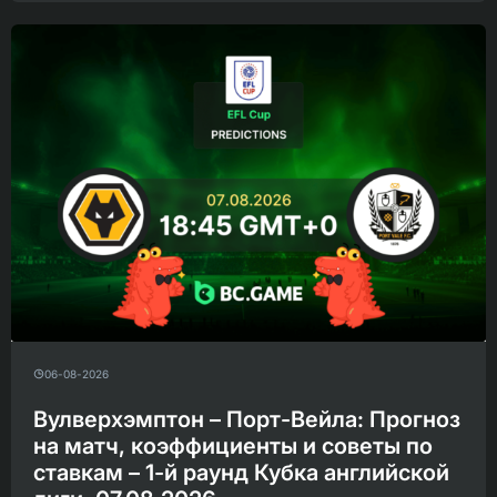
06-08-2026
Вулверхэмптон – Порт-Вейла: Прогноз
на матч, коэффициенты и советы по
ставкам – 1-й раунд Кубка английской