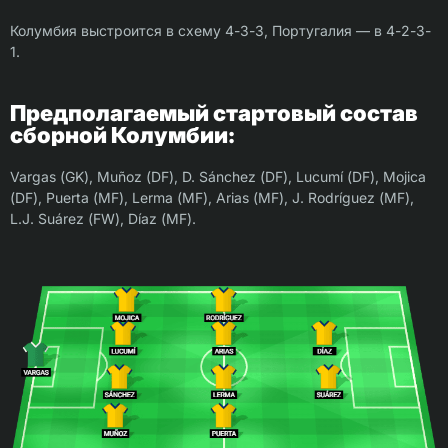
Колумбия выстроится в схему 4-3-3, Португалия — в 4-2-3-
1.
Предполагаемый стартовый состав
сборной Колумбии:
Vargas (GK), Muñoz (DF), D. Sánchez (DF), Lucumí (DF), Mojica
(DF), Puerta (MF), Lerma (MF), Arias (MF), J. Rodríguez (MF),
L.J. Suárez (FW), Díaz (MF).