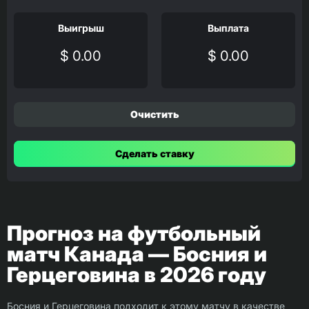
Выигрыш
Выплата
$ 0.00
$ 0.00
Очистить
Сделать ставку
Прогноз на футбольный
матч Канада — Босния и
Герцеговина в 2026 году
Босния и Герцеговина подходит к этому матчу в качестве