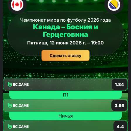
Чемпионат мира по футболу 2026 года
Канада – Босния и
Герцеговина
Пятница, 12 июня 2026 г. – 19:00
Сделать ставку
1.84
П1
3.55
Ничья
4.4