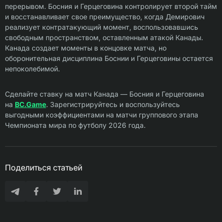
перерывом. Босния и Герцеговина контролирует второй тайм
и восстанавливает свое преимущество, когда Демирович
реализует контратакующий момент, воспользовавшись
свободным пространством, оставленным атакой Канады.
Канада создает моменты в концовке матча, но
оборонительная дисциплина Боснии и Герцеговины остается
непоколебимой.
Сделайте ставку на матч Канада — Босния и Герцеговина
на
BC.Game
. Зарегистрируйтесь и воспользуйтесь
выгодными коэффициентами на матчи группового этапа
Чемпионата мира по футболу 2026 года.
Поделиться статьей