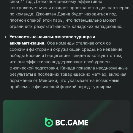
свои 41 год Джеко по-прежнему эффективно
контролирует мяч и создает пространство для партнеров
по команде. Джонатан Дэвид будет находиться под
плотной опекой этой пары, что потенциально может
ограничить результативность канадских нападающих.
Усталость на начальном этапе турнира и
акклиматизация.
Обе команды сталкиваются со
схожими факторами окружающей среды, но недавние
победы Боснии и Герцеговины свидетельствуют о том,
что они эффективно поддерживают свой уровень
физической подготовки. Канада показала неоднозначные
результаты в последних товарищеских матчах, включая
поражение от Мексики, что указывает на возможные
проблемы с физической формой перед турниром.