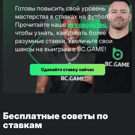
Готовы повысить свой уровень
мастерства в ставках на футбол?
Прочитайте наше
руководство
,
чтобы узнать, как делать более
разумные ставки. Увеличьте свои
шансы на выигрыш с BC.GAME!
Сделайте ставку сейчас
Бесплатные советы по
ставкам