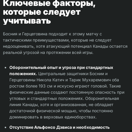
Ключевые факторы,
которые следует
учитывать
Босния и Герцеговина подходит к этому матчу с
тактическими преимуществами, которые не следует
недооценивать, хотя атакующий потенциал Канады остается
реальной угрозой на протяжении всей игры.
Оборонительный опыт и угроза при стандартных
положениях.
Центральные защитники Боснии и
Герцеговины Никола Катич и Тарик Мухаремович оба
ростом более 193 см и искусно играют головой. Такие
физические данные создают постоянную опасность при
угловых и стандартных положениях. Оборонительная
линия Канады, хотя и организованная, не обладает
достаточной физической мощью, чтобы постоянно
доминировать в верховых единоборствах.
Отсутствие Альфонсо Дэвиса и необходимость