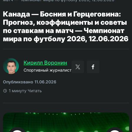
Канада — Босния и Герцеговина:
Прогноз, коэффициенты и советы
по ставкам на матч — Чемпионат
мира по футболу 2026, 12.06.2026
Кирилл Воронин
Спортивный журналист
Опубликовано 11.06.2026
1 минуту Читать