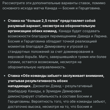
Рассмотрите эти дополнительные варианты ставок, помимо
основного исхода матча Канада — Босния и Герцеговина.
Ставка на “больше 2,5 голов” представляет собой
разумный вариант, несмотря на оборонительную
организацию обеих команд.
Канада будет создавать
возможности благодаря перемещениям Давида и Ларина.
Босния и Герцеговина обладает точной реализацией
моментов благодаря Демировичу и угрозой со
стандартных положений за счет доминирования в
верховой борьбе. Матч, завершившийся тремя или более
голами, остается возможным, несмотря на
оборонительную направленность.
Ставка «Обе команды забьют» заслуживает внимания,
учитывая результативность обоих
нападающих.
Джонатан Дэвид – результативный
бомбардир Канады, а Эрмедин Демирович
демонстрирует стабильность в составе Боснии и
Герцеговины. Вероятность того, что обе команды забьют,
достаточно высока, несмотря на то, что Босния и