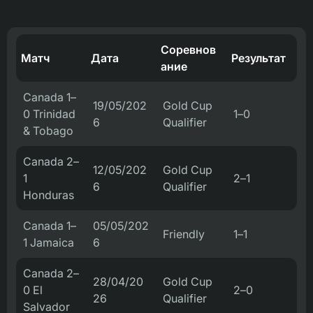
Соревнов
Матч
Дата
Результат
ание
Canada 1–
19/05/202
Gold Cup
0 Trinidad
1–0
6
Qualifier
& Tobago
Canada 2–
12/05/202
Gold Cup
1
2–1
6
Qualifier
Honduras
Canada 1–
05/05/202
Friendly
1–1
1 Jamaica
6
Canada 2–
28/04/20
Gold Cup
0 El
2–0
26
Qualifier
Salvador