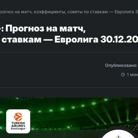
огноз на матч, коэффициенты, советы по ставкам — Евролига 3
 Прогноз на матч,
ставкам — Евролига 30.12.2
Опубликовано 
1 ми