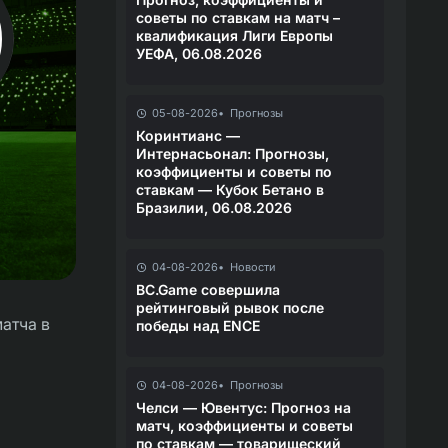
советы по ставкам на матч –
квалификация Лиги Европы
УЕФА, 06.08.2026
05-08-2026
Прогнозы
Коринтианс —
Интернасьонал: Прогнозы,
коэффициенты и советы по
ставкам — Кубок Бетано в
Бразилии, 06.08.2026
04-08-2026
Новости
BC.Game совершила
рейтинговый рывок после
атча в
победы над ENCE
04-08-2026
Прогнозы
Челси — Ювентус: Прогноз на
матч, коэффициенты и советы
по ставкам — товарищеский