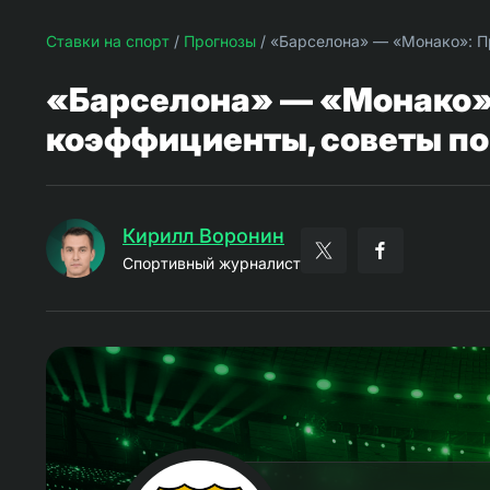
Ставки на спорт
/
Прогнозы
/
«Барселона» — «Монако»: Пр
«Барселона» — «Монако»:
коэффициенты, советы по 
Кирилл Воронин
Спортивный журналист