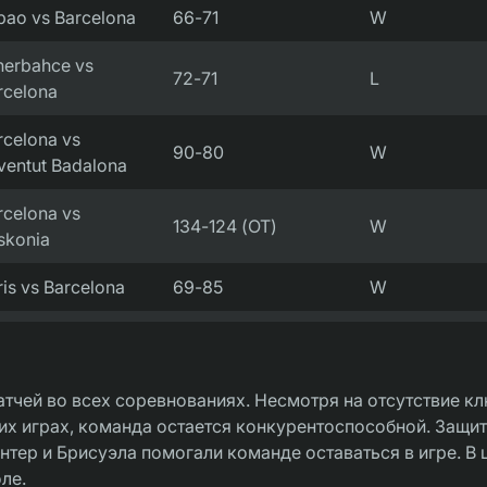
lbao vs Barcelona
66-71
W
nerbahce vs
72-71
L
rcelona
rcelona vs
90-80
W
ventut Badalona
rcelona vs
134-124 (OT)
W
skonia
ris vs Barcelona
69-85
W
атчей во всех соревнованиях. Несмотря на отсутствие к
них играх, команда остается конкурентоспособной. Защи
тер и Брисуэла помогали команде оставаться в игре. В 
ле.