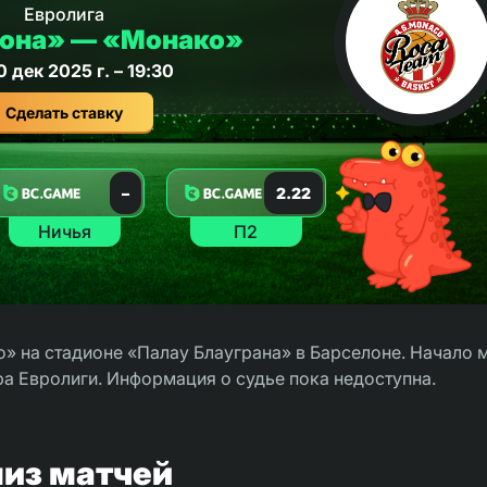
Евролига
она» — «Монако»
0 дек 2025 г. – 19:30
Сделать ставку
–
2.22
Ничья
П2
» на стадионе «Палау Блауграна» в Барселоне. Начало м
ура Евролиги. Информация о судье пока недоступна.
лиз матчей