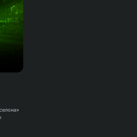
29-07-2026
Прогнозы
ПАОК — Динамо Киев:
Прогноз на матч,
коэффициенты и советы по
ставкам — квалификация
Лиги Европы УЕФА, 30.07.2026
29-07-2026
Новости
Шевченко прекратил общение
с Пирло после истории с
Fonbet
рселона»
х