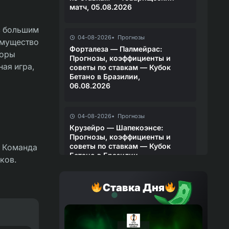
матч, 05.08.2026
с большим
04-08-2026
Прогнозы
имущество
Форталеза — Палмейрас:
торы
Прогнозы, коэффициенты и
ая игра,
советы по ставкам — Кубок
Бетано в Бразилии,
06.08.2026
04-08-2026
Прогнозы
Крузейро — Шапекоэнсе:
Прогнозы, коэффициенты и
советы по ставкам — Кубок
. Команда
Бетано в Бразилии,
ков.
05.08.2026
Ставка Дня
03-08-2026
Новости
Авагимян назвал причины
поражения Черноморца в
матче с Полесьем