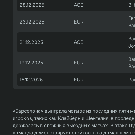
28.12.2025
ACB
Bi
Fe
23.12.2025
EUR
Ba
Ba
21.12.2025
ACB
Jo
Ba
19.12.2025
EUR
Ba
16.12.2025
EUR
Pa
«Барселона» выиграла четыре из последних пяти м
игроков, таких как Клайберн и Шенгелия, в послед
держалась в сложных выездных матчах. В атаке Пун
команда демонстрирует стойкость на домашнем по