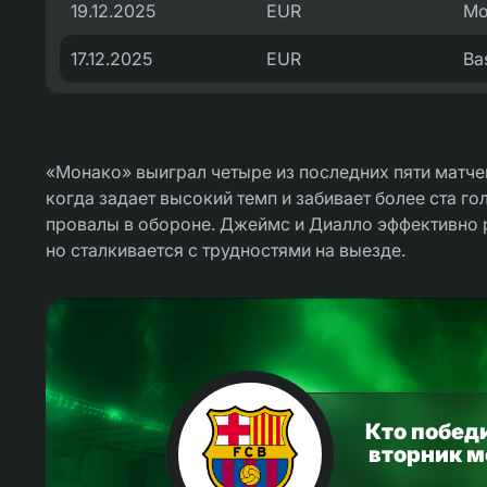
19.12.2025
EUR
Mo
17.12.2025
EUR
Ba
«Монако» выиграл четыре из последних пяти матче
когда задает высокий темп и забивает более ста г
провалы в обороне. Джеймс и Диалло эффективно 
но сталкивается с трудностями на выезде.
Кто победи
вторник м