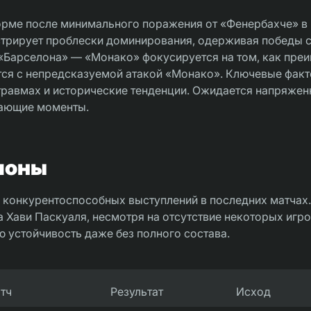
форме после минимального поражения от «Фенербахче» в
стрирует проблески доминирования, одерживая победы 
«Барселона» — «Монако» фокусируется на том, как пре
тся с непредсказуемой атакой «Монако». Ключевые фак
равмах и исторические тенденции. Ожидается напряженн
шающие моменты.
лоны
е конкурентоспособных выступлений в последних матчах
Хави Паскуаля, несмотря на отсутствие некоторых игро
 устойчивость даже без полного состава.
тч
Результат
Исход