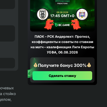
03-08-2026
Прогнозы
Олимпиакос — НЕК Неймеген:
Прогноз, коэффициенты и
советы по ставкам на матч —
квалификация Лиги
чемпионов, 04.08.2026
ПАОК – РСК Андерлехт: Прогноз,
коэффициенты и советы по ставкам
на матч – квалификация Лиги Европы
03-08-2026
Прогнозы
УЕФА, 06.08.2026
Мьялльбю АИФ – СК Слован
Братислава: Прогнозы, шансы
и советы по ставкам –
Получите бонус 300%
квалификация Лиги
чемпионов, 04.08.2026
Сделать ставку
03-08-2026
Прогнозы
лючевых
Мьянма — Лаос: Прогноз на
та стойко
матч, коэффициенты, советы
целом,
по ставкам — Чемпионат
АСЕАН, 04.08.2026