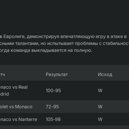
 в Евролиге, демонстрируя впечатляющую игру в атаке в
сными талантами, но испытывает проблемы с стабильнос
когда команда выкладывается на полную.
тч
Результат
Исход
naco vs Real
100-95
W
drid
olet vs Monaco
72-95
W
naco vs Nanterre
105-98
W