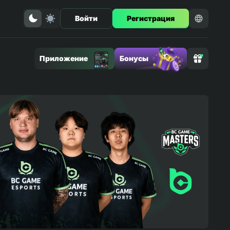
Войти
Регистрация
Приложение
Бонусы