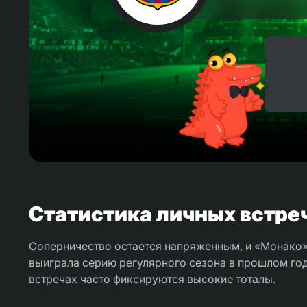
Статистика личных встр
Соперничество остается напряженным, и «Монако»
выиграла серию регулярного сезона в прошлом год
встречах часто фиксируются высокие тоталы.