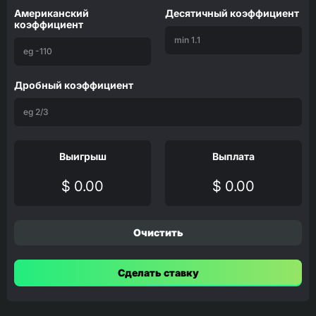
Американский
Десятичный коэффициент
коэффициент
Дробный коэффициент
Выигрыш
Выплата
$ 0.00
$ 0.00
Очистить
Сделать ставку