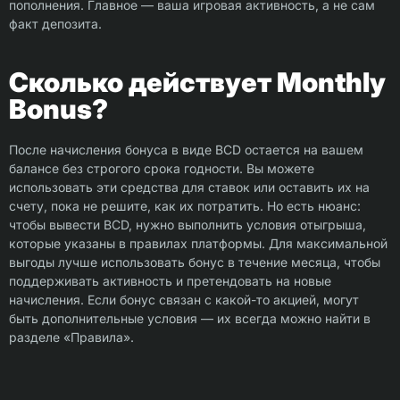
пополнения. Главное — ваша игровая активность, а не сам
факт депозита.
Сколько действует Monthly
Bonus?
После начисления бонуса в виде BCD остается на вашем
балансе без строгого срока годности. Вы можете
использовать эти средства для ставок или оставить их на
счету, пока не решите, как их потратить. Но есть нюанс:
чтобы вывести BCD, нужно выполнить условия отыгрыша,
которые указаны в правилах платформы. Для максимальной
выгоды лучше использовать бонус в течение месяца, чтобы
поддерживать активность и претендовать на новые
начисления. Если бонус связан с какой-то акцией, могут
быть дополнительные условия — их всегда можно найти в
разделе «Правила».