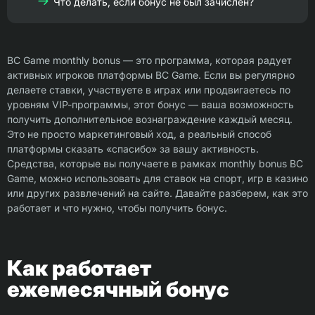
Что делать, если бонус не был зачислен?
BC Game monthly bonus — это программа, которая радует
активных игроков платформы BC Game. Если вы регулярно
делаете ставки, участвуете в играх или продвигаетесь по
уровням VIP-программы, этот бонус — ваша возможность
получить дополнительное вознаграждение каждый месяц.
Это не просто маркетинговый ход, а реальный способ
платформы сказать «спасибо» за вашу активность.
Средства, которые вы получаете в рамках monthly bonus BC
Game, можно использовать для ставок на спорт, игр в казино
или других развлечений на сайте. Давайте разберем, как это
работает и что нужно, чтобы получить бонус.
Как работает
ежемесячный бонус