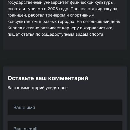
государственный университет физической культуры,
спорта и туризма в 2008 году.
Прошел стажировку за
границей, работал тренером и спортивным
консультантом в разных городах.
На сегодняшний день
Кирилл активно развивает карьеру в журналистике,
пишет статья по общедоступным видам спорта.
Оставьте ваш комментарий
Ваш комментарий увидят все