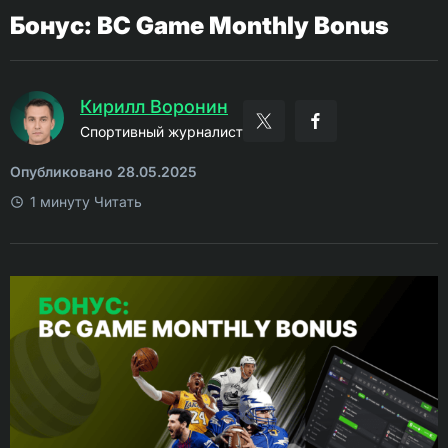
Бонус: BC Game Monthly Bonus
Кирилл Воронин
Спортивный журналист
Опубликовано 28.05.2025
1 минуту Читать