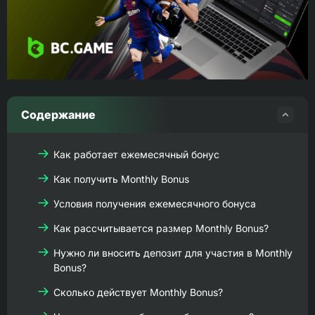
Содержание
Как работает ежемесячный бонус
Как получить Monthly Bonus
Условия получения ежемесячного бонуса
Как рассчитывается размер Monthly Bonus?
Нужно ли вносить депозит для участия в Monthly
Bonus?
Сколько действует Monthly Bonus?