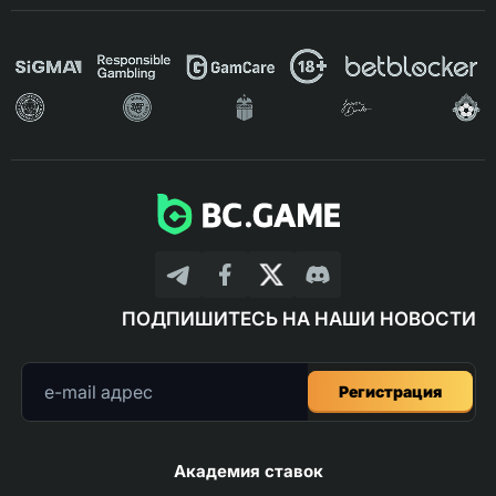
ПОДПИШИТЕСЬ НА НАШИ НОВОСТИ
Регистрация
Академия ставок