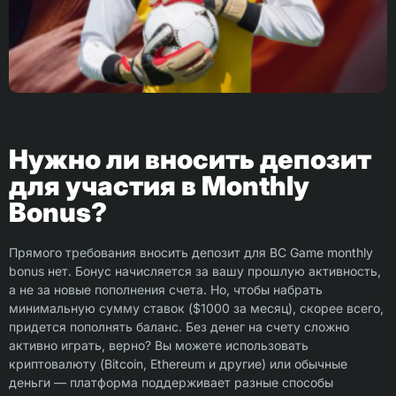
Нужно ли вносить депозит
для участия в Monthly
Bonus?
Прямого требования вносить депозит для BC Game monthly
bonus нет. Бонус начисляется за вашу прошлую активность,
а не за новые пополнения счета. Но, чтобы набрать
минимальную сумму ставок ($1000 за месяц), скорее всего,
придется пополнять баланс. Без денег на счету сложно
активно играть, верно? Вы можете использовать
криптовалюту (Bitcoin, Ethereum и другие) или обычные
деньги — платформа поддерживает разные способы