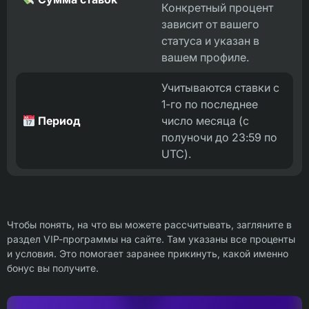
Конкретный процент
зависит от вашего
статуса и указан в
вашем профиле.
Учитываются ставки с
1-го по последнее
Период
число месяца (с
полуночи до 23:59 по
UTC).
Чтобы понять, на что вы можете рассчитывать, загляните в
раздел VIP-программы на сайте. Там указаны все проценты
и условия. Это помогает заранее прикинуть, какой именно
бонус вы получите.