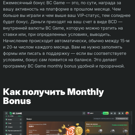
Ежемесячный бонус BC Game — это, по сути, награда за
вашу активность на платформе в прошлом месяце. Чем
больше вы играли и чем выше ваш VIP-статус, тем солиднее
будет бонус. Деньги приходят на ваш счет в виде BCD —
внутренней валюты BC Game, которую можно тратить на
ставки или, при определенных условиях, выводить.
Начисление происходит автоматически, обычно между 15-м
и 20-м числом каждого месяца. Вам не нужно заполнять
формы или писать в поддержку — если вы соответствуете
условиям, бонус сам появится на балансе. Это делает
программу BC Game monthly bonus удобной и прозрачной.
Как получить Monthly
Bonus