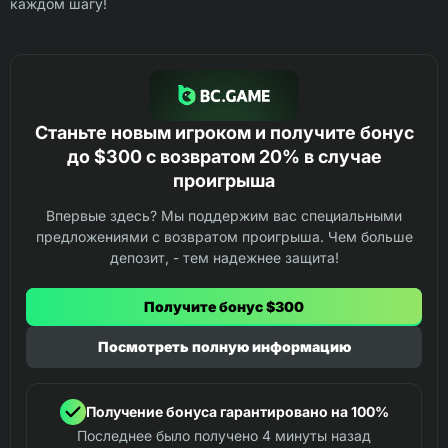
каждом шагу!
Станьте новым игроком и получите бонус
до $300 с возвратом 20% в случае
проигрыша
Впервые здесь? Мы поддержим вас специальными
предложениями с возвратом проигрыша. Чем больше
депозит, - тем надежнее защита!
Получите бонус $300
Посмотреть полную информацию
Получение бонуса гарантировано на 100%
Последнее было получено 4 минуты назад