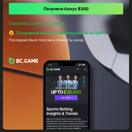
Получите бонус $300
Посмотреть полную информацию
Получение бонуса гарантировано на 100%
Последнее было получено 4 минуты назад