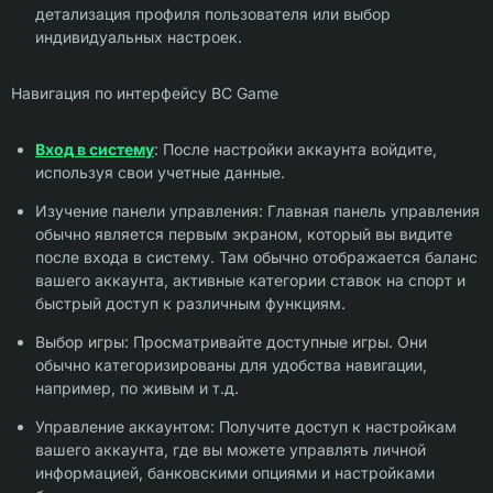
детализация профиля пользователя или выбор
индивидуальных настроек.
Навигация по интерфейсу BC Game
Вход в систему
: После настройки аккаунта войдите,
используя свои учетные данные.
Изучение панели управления: Главная панель управления
обычно является первым экраном, который вы видите
после входа в систему. Там обычно отображается баланс
вашего аккаунта, активные категории ставок на спорт и
быстрый доступ к различным функциям.
Выбор игры: Просматривайте доступные игры. Они
обычно категоризированы для удобства навигации,
например, по живым и т.д.
Управление аккаунтом: Получите доступ к настройкам
вашего аккаунта, где вы можете управлять личной
информацией, банковскими опциями и настройками