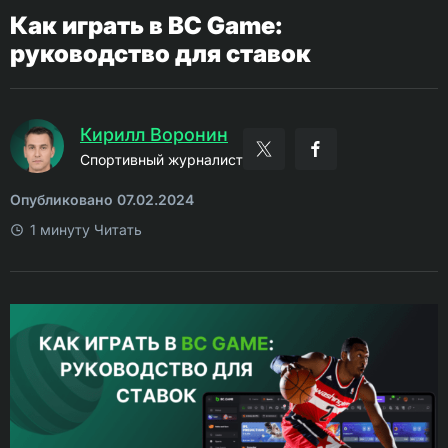
Как играть в BC Game:
руководство для ставок
Кирилл Воронин
Спортивный журналист
Опубликовано 07.02.2024
1 минуту Читать