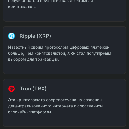
популярность и признание как легитимная
криптовалюта.
Ripple (XRP)
Известный своим протоколом цифровых платежей
больше, чем криптовалютой, XRP стал популярным
выбором для транзакций.
Tron (TRX)
Эта криптовалюта сосредоточена на создании
децентрализованного интернета и собственной
блокчейн-платформы.