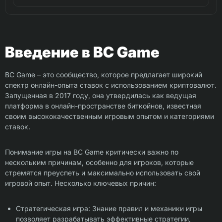
Введение в BC Game
BC Game – это сообщество, которое предлагает широкий
спектр онлайн-опыта ставок с использованием криптовалют.
Запущенная в 2017 году, она утвердилась как ведущая
платформа в онлайн-пространстве биткойнов, известная
своим высококачественным игровым опытом и категориями
ставок.
Понимание игры на BC Game критически важно по
нескольким причинам, особенно для игроков, которые
стремятся преуспеть и максимально использовать свой
игровой опыт. Несколько ключевых причин:
Стратегическая игра: Знание правил и механики игры
позволяет разрабатывать эффективные стратегии,