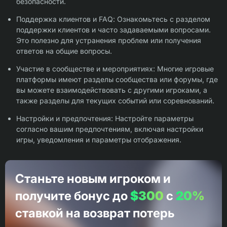
безопасности.
Поддержка клиентов и FAQ: Ознакомьтесь с разделом
поддержки клиентов и часто задаваемыми вопросами.
Это полезно для устранения проблем или получения
ответов на общие вопросы.
Участие в сообществе и мероприятиях: Многие игровые
платформы имеют разделы сообщества или форумы, где
вы можете взаимодействовать с другими игроками, а
также разделы для текущих событий или соревнований.
Настройки и предпочтения: Настройте параметры
согласно вашим предпочтениям, включая настройки
игры, уведомления и параметры отображения.
Станьте новым игроком и
получите бонус до
$300
с
20%
ставкой на возврат потерь