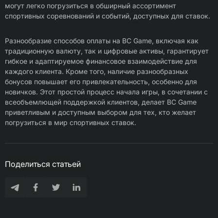
могут легко погрузиться в обширный ассортимент
спортивных соревнований и событий, доступных для ставок.
Разнообразие способов оплаты на BC Game, включая как
традиционную валюту, так и цифровые активы, гарантирует
гибкое и адаптируемое финансовое взаимодействие для
каждого клиента. Кроме того, наличие разнообразных
бонусов повышает его привлекательность, особенно для
новичков. Этот простой процесс начала игры, в сочетании с
всеобъемлющей поддержкой клиентов, делает BC Game
приветливым и доступным выбором для тех, кто желает
погрузиться в мир спортивных ставок.
Поделиться статьей