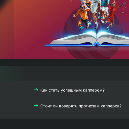
Как стать успешным каппером?
Стоит ли доверять прогнозам капперов?