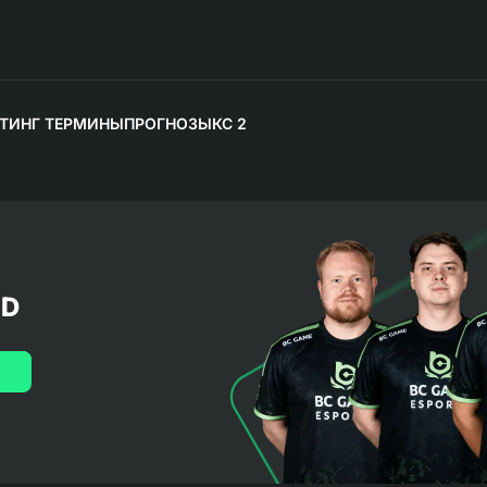
ТТИНГ ТЕРМИНЫ
ПРОГНОЗЫ
КС 2
LD