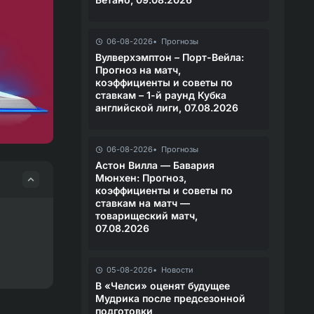
06-08-2026
Прогнозы
Вулверхэмптон – Порт-Вейла:
Прогноз на матч,
коэффициенты и советы по
ставкам – 1-й раунд Кубка
английской лиги, 07.08.2026
06-08-2026
Прогнозы
Астон Вилла — Бавария
Мюнхен: Прогноз,
коэффициенты и советы по
ставкам на матч —
товарищеский матч,
07.08.2026
05-08-2026
Новости
В «Челси» оценят будущее
Мудрика после предсезонной
подготовки