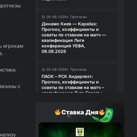
 прогнозы
05-08-2026
Прогнозы
Динамо Киев — Карабах:
Прогноз, коэффициенты и
советы по ставкам на матч —
квалификация Лиги
ь игрокам
конференций УЕФА,
06.08.2026
в.
истики.
05-08-2026
Прогнозы
ПАОК – РСК Андерлехт:
Прогноз, коэффициенты и
связаны с
советы по ставкам на матч –
квалификация Лиги Европы
УЕФА, 06.08.2026
Ставка Дня
05-08-2026
Прогнозы
Коринтианс —
Интернасьонал: Прогнозы,
анализу
коэффициенты и советы по