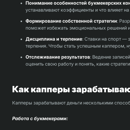
Понимание особенностей букмекерских ко
устанавливают коэффициенты и что влияет на
Формирование собственной стратегии
: Раз
поможет избежать эмоциональных решений и 
Дисциплина и терпение
: Ставки на спорт —
терпения. Чтобы стать успешным каппером, 
Отслеживание результатов
: Ведение записе
оценить свою работу и понять, какие стратег
Как капперы зарабатываю
Капперы зарабатывают деньги несколькими спосо
Работа с букмекерами: