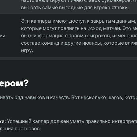
выбрать самые выгодные для игрока ставки.
Эти капперы имеют доступ к закрытым данным,
которые могут повлиять на исход матчей. Это 
ии
быть информация о травмах игроков, изменения
составе команд и другие нюансы, которые влия
игру.
пером?
вать ряд навыков и качеств. Вот несколько шагов, кот
ки
: Успешный каппер должен уметь правильно интерпрет
вления прогнозов.