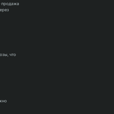
31-07-2026
Прогнозы
— продажа
Порту — Торренсе: Прогноз,
через
коэффициенты и советы по
ставкам на матч —
Суперкубок, 01.08.2026
31-07-2026
Прогнозы
Абердин — Харт оф
Мидлотиан: Прогноз,
коэффициенты и советы по
озы, что
ставкам на матч —
Шотландская Премьер-лига,
01.08.2026
ажно