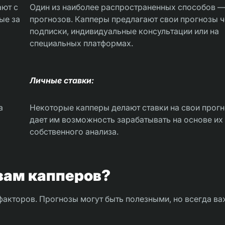
ют с
Один из наиболее распространенных способов 
ые за
прогнозов. Капперы предлагают свои прогнозы 
подписки, индивидуальные консультации или на
специальных платформах.
Личные ставки:
а
Некоторые капперы делают ставки на свои прогн
дает им возможность зарабатывать на основе их
собственного анализа.
озам капперов?
факторов. Прогнозы могут быть полезными, но всегда в