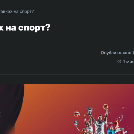
тавках на спорт?
х на спорт?
Опубликовано 
1 ми
х