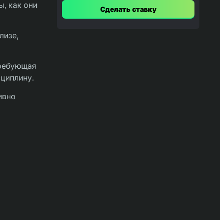
ы, как они
Сделать ставку
03-08-2026
Прогнозы
Мьялльбю АИФ – СК Слован
Братислава: Прогнозы, шансы
лизе,
и советы по ставкам –
квалификация Лиги
чемпионов, 04.08.2026
требующая
сциплину.
03-08-2026
Прогнозы
ивно
Мьянма — Лаос: Прогноз на
матч, коэффициенты, советы
по ставкам — Чемпионат
АСЕАН, 04.08.2026
31-07-2026
Новости
Пономарев объяснил
поражение ЛНЗ в Лиге
конференций нехваткой
опыта