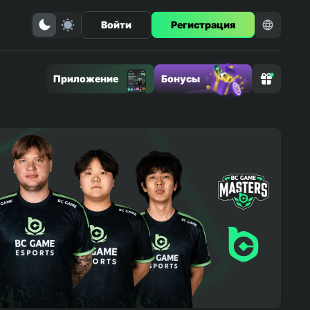
Войти
Регистрация
Приложение
Бонусы