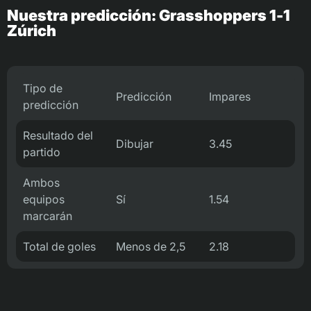
Nuestra predicción: Grasshoppers 1-1
Zúrich
Tipo de
Predicción
Impares
predicción
Resultado del
Dibujar
3.45
partido
Ambos
equipos
Sí
1.54
marcarán
Total de goles
Menos de 2,5
2.18