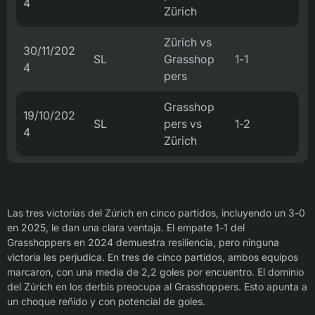
4
Zürich
Zürich vs
30/11/202
SL
Grasshop
1-1
4
pers
Grasshop
19/10/202
SL
pers vs
1-2
4
Zürich
Las tres victorias del Zúrich en cinco partidos, incluyendo un 3-0
en 2025, le dan una clara ventaja. El empate 1-1 del
Grasshoppers en 2024 demuestra resiliencia, pero ninguna
victoria les perjudica. En tres de cinco partidos, ambos equipos
marcaron, con una media de 2,2 goles por encuentro. El dominio
del Zúrich en los derbis preocupa al Grasshoppers. Esto apunta a
un choque reñido y con potencial de goles.