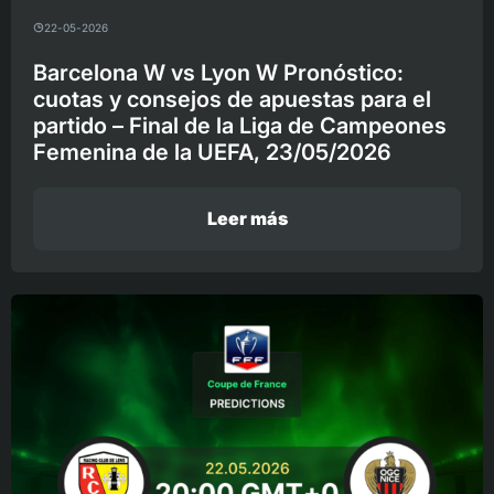
22-05-2026
Barcelona W vs Lyon W Pronóstico:
cuotas y consejos de apuestas para el
partido – Final de la Liga de Campeones
Femenina de la UEFA, 23/05/2026
Leer más