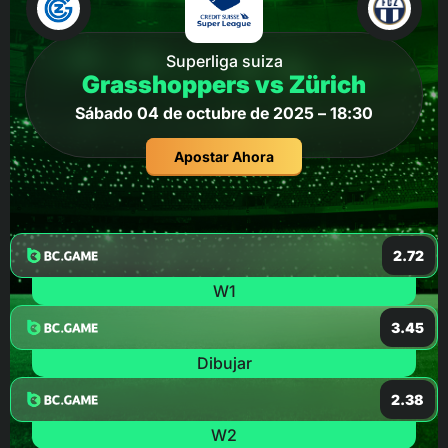
Superliga suiza
Grasshoppers vs Zürich
Sábado 04 de octubre de 2025 – 18:30
Apostar Ahora
2.72
W1
3.45
Dibujar
2.38
W2