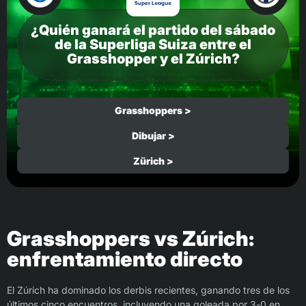
¿Quién ganará el partido del sábado
de la Superliga Suiza entre el
Grasshopper y el Zúrich?
Grasshoppers >
Dibujar >
Zürich >
Grasshoppers vs Zúrich:
enfrentamiento directo
El Zúrich ha dominado los derbis recientes, ganando tres de los
últimos cinco encuentros, incluyendo una goleada por 3-0 en