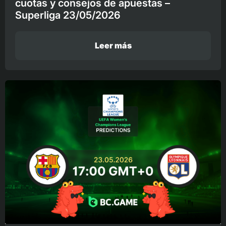
cuotas y consejos de apuestas –
Superliga 23/05/2026
Leer más