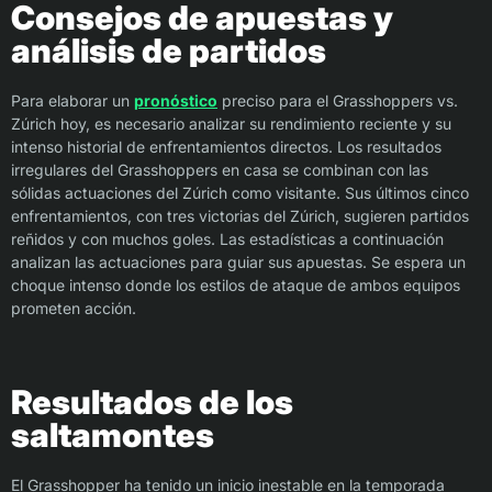
Consejos de apuestas y
análisis de partidos
Para elaborar un
pronóstico
preciso para el Grasshoppers vs.
Zúrich hoy, es necesario analizar su rendimiento reciente y su
intenso historial de enfrentamientos directos. Los resultados
irregulares del Grasshoppers en casa se combinan con las
sólidas actuaciones del Zúrich como visitante. Sus últimos cinco
enfrentamientos, con tres victorias del Zúrich, sugieren partidos
reñidos y con muchos goles. Las estadísticas a continuación
analizan las actuaciones para guiar sus apuestas. Se espera un
choque intenso donde los estilos de ataque de ambos equipos
prometen acción.
Resultados de los
saltamontes
El Grasshopper ha tenido un inicio inestable en la temporada