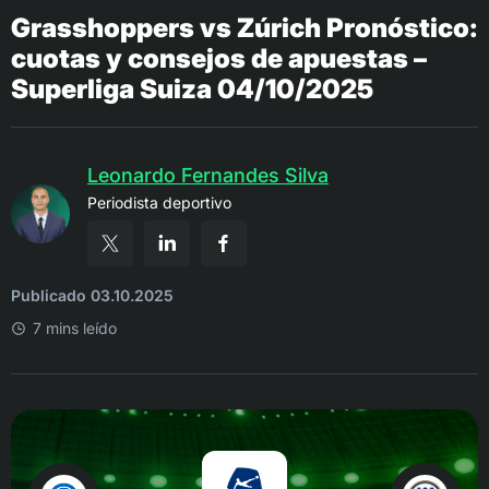
Grasshoppers vs Zúrich Pronóstico:
cuotas y consejos de apuestas –
Superliga Suiza 04/10/2025
Leonardo Fernandes Silva
Periodista deportivo
Publicado 03.10.2025
7 mins leído