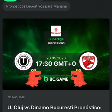
Pronósticos Deportivos para Mañana
22-05-2026
U. Cluj vs Dinamo Bucuresti Pronóstico: