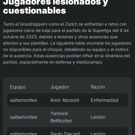
Jugadores lesionados y
cuestionables
Tanto el Grasshoppers como el Zúrich se enfrentan a retos con
jugadores clave de baja para el partido de la Superliga del 4 de
octubre de 2025, debido a lesiones y otras ausencias que
afectan a sus plantillas. La siguiente tabla enumera los jugadores
no disponibles para el choque, detallando su equipo y el motivo
de la ausencia. Estas ausencias podrían influir en la dinámica del
partido, especialmente en defensa y mediocampo.
Equipo
Jugador
Razón
saltamontes
Amir Abrashi
Enfermedad
Yannick
saltamontes
Lesión
Bettkober
saltamontes
Saulo Decarli
Lesión