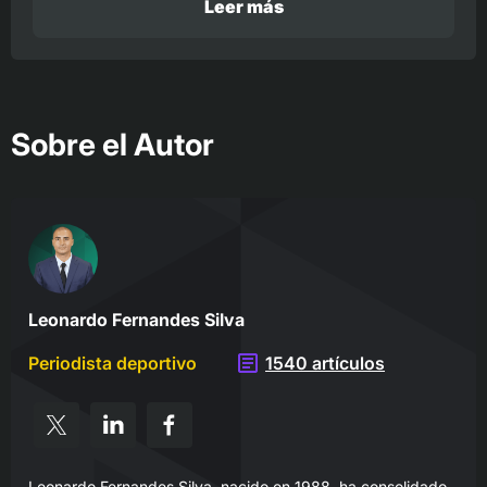
Leer más
Sobre el Autor
Leonardo Fernandes Silva
Periodista deportivo
1540 artículos
Leonardo Fernandes Silva, nacido en 1988, ha consolidado