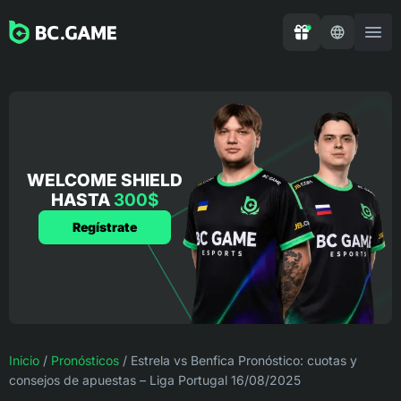
WELCOME SHIELD
HASTA
300$
Regístrate
Inicio
/
Pronósticos
/
Estrela vs Benfica Pronóstico: cuotas y
consejos de apuestas – Liga Portugal 16/08/2025