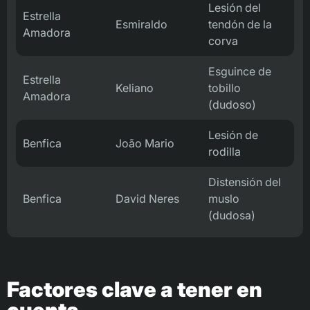
Lesión del
Estrella
Esmiraldo
tendón de la
Amadora
corva
Esguince de
Estrella
Keliano
tobillo
Amadora
(dudoso)
Lesión de
Benfica
João Mario
rodilla
Distensión del
Benfica
David Neres
muslo
(dudosa)
Factores clave a tener en
cuenta