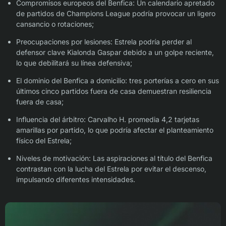
Compromisos europeos del Benfica: Un calendario apretado
de partidos de Champions League podría provocar un ligero
cansancio o rotaciones;
Preocupaciones por lesiones: Estrela podría perder al
defensor clave Kialonda Gaspar debido a un golpe reciente,
lo que debilitará su línea defensiva;
El dominio del Benfica a domicilio: tres porterías a cero en sus
últimos cinco partidos fuera de casa demuestran resiliencia
fuera de casa;
Influencia del árbitro: Carvalho H. promedia 4,2 tarjetas
amarillas por partido, lo que podría afectar el planteamiento
físico del Estrela;
Niveles de motivación: Las aspiraciones al título del Benfica
contrastan con la lucha del Estrela por evitar el descenso,
impulsando diferentes intensidades.