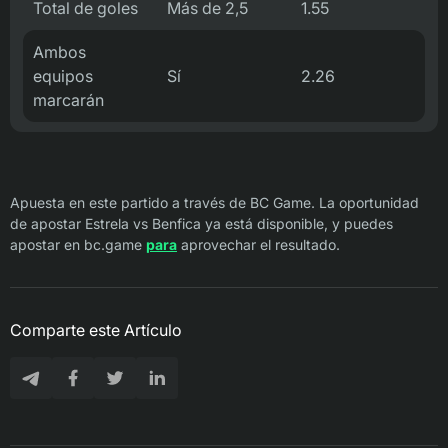
Total de goles
Más de 2,5
1.55
Ambos
equipos
Sí
2.26
marcarán
Apuesta en este partido a través de BC Game. La oportunidad
de apostar Estrela vs Benfica ya está disponible, y puedes
apostar en bc.game
para
aprovechar el resultado.
Comparte este Artículo