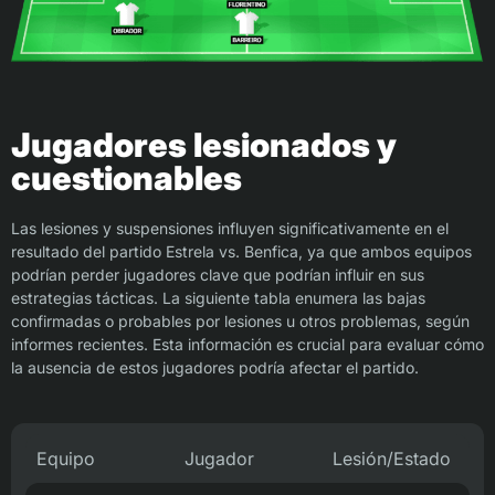
Jugadores lesionados y
cuestionables
Las lesiones y suspensiones influyen significativamente en el
resultado del partido Estrela vs. Benfica, ya que ambos equipos
podrían perder jugadores clave que podrían influir en sus
estrategias tácticas. La siguiente tabla enumera las bajas
confirmadas o probables por lesiones u otros problemas, según
informes recientes. Esta información es crucial para evaluar cómo
la ausencia de estos jugadores podría afectar el partido.
Equipo
Jugador
Lesión/Estado