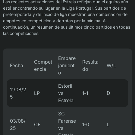
Las recientes actuaciones del Estrela reflejan que el equipo aún
está encontrando su lugar en la Liga Portugal. Sus partidos de
pretemporada y de inicio de liga muestran una combinación de
empates en competición y derrotas por la mínima. A
continuación, un resumen de sus últimos cinco partidos en todas
las competiciones.
Empare
Compet
Resulta
Fecha
jamient
W/L
encia
do
o
Estoril
11/08/2
LP
vs
1-1
D
5
Estrela
SC
03/08/
Farense
CF
1-0
L
25
vs