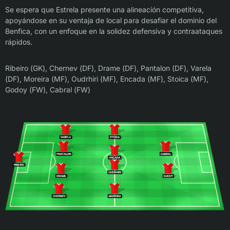
Se espera que Estrela presente una alineación competitiva,
apoyándose en su ventaja de local para desafiar el dominio del
Benfica, con un enfoque en la solidez defensiva y contraataques
rápidos.
Ribeiro (GK), Chernev (DF), Drame (DF), Pantalon (DF), Varela
(DF), Moreira (MF), Oudrhiri (MF), Encada (MF), Stoica (MF),
Godoy (FW), Cabral (FW)