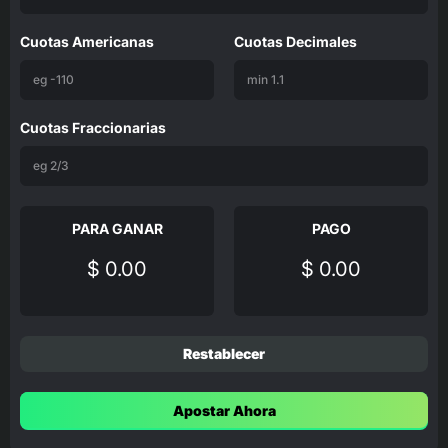
Cuotas Americanas
Cuotas Decimales
Cuotas Fraccionarias
PARA GANAR
PAGO
$ 0.00
$ 0.00
Restablecer
Apostar Ahora