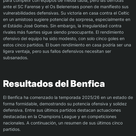
para competir con equipos de media tabla, pero las derrotas
ante el SC Farense y el Os Belenenses ponen de manifiesto sus
vulnerabilidades defensivas. Su victoria en casa contra el Celtic
en un amistoso sugiere potencial de sorpresa, especialmente en
el Estádio José Gomes. Sin embargo, la irregularidad contra
rivales más fuertes sigue siendo preocupante. El rendimiento
ofensivo del equipo ha sido modesto, con solo cinco goles en
estos cinco partidos. El buen rendimiento en casa podría ser una
ligera ventaja, pero sus fallos defensivos necesitan ser
subsanados.
Resultados del Benfica
El Benfica ha comenzado la temporada 2025/26 en un estado de
forma formidable, demostrando su potencia ofensiva y solidez
defensiva. Entre sus últimos partidos destacan actuaciones
destacadas en la Champions League y en competiciones
nacionales. A continuación, un resumen de sus últimos cinco
partidos.