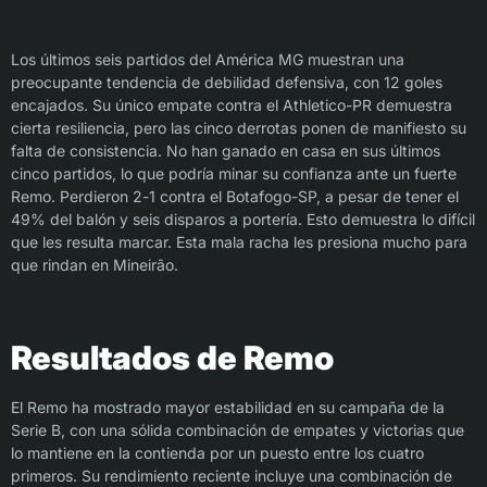
Los últimos seis partidos del América MG muestran una
preocupante tendencia de debilidad defensiva, con 12 goles
encajados. Su único empate contra el Athletico-PR demuestra
cierta resiliencia, pero las cinco derrotas ponen de manifiesto su
falta de consistencia. No han ganado en casa en sus últimos
cinco partidos, lo que podría minar su confianza ante un fuerte
Remo. Perdieron 2-1 contra el Botafogo-SP, a pesar de tener el
49% del balón y seis disparos a portería. Esto demuestra lo difícil
que les resulta marcar. Esta mala racha les presiona mucho para
que rindan en Mineirão.
Resultados de Remo
El Remo ha mostrado mayor estabilidad en su campaña de la
Serie B, con una sólida combinación de empates y victorias que
lo mantiene en la contienda por un puesto entre los cuatro
primeros. Su rendimiento reciente incluye una combinación de