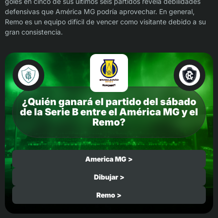
goles en cinco de sus últimos seis partidos revela debilidades
defensivas que América MG podría aprovechar. En general,
Remo es un equipo difícil de vencer como visitante debido a su
gran consistencia.
¿Quién ganará el partido del sábado
de la Serie B entre el América MG y el
Remo?
America MG >
Dibujar >
Remo >