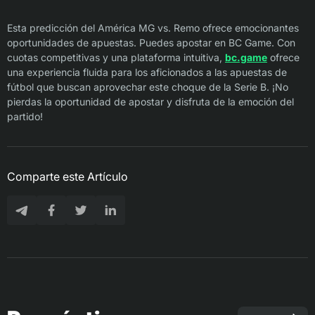
Esta predicción del América MG vs. Remo ofrece emocionantes
oportunidades de apuestas. Puedes apostar en BC Game. Con
cuotas competitivas y una plataforma intuitiva,
bc.game
ofrece
una experiencia fluida para los aficionados a las apuestas de
fútbol que buscan aprovechar este choque de la Serie B. ¡No
pierdas la oportunidad de apostar y disfruta de la emoción del
partido!
Comparte este Artículo