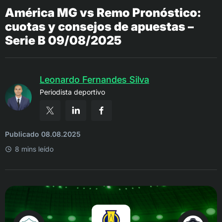
América MG vs Remo Pronóstico:
cuotas y consejos de apuestas –
Serie B 09/08/2025
Leonardo Fernandes Silva
Periodista deportivo
Publicado 08.08.2025
8 mins leído