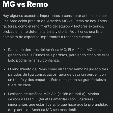
MG vs Remo
Hay algunos aspectos importantes a considerar antes de hacer
una predicción precisa del América MG vs. Remo de hoy. Estos
factores, como el rendimiento del equipo y factores externos,
probablemente determinarán la victoria. Aquí tienes una lista
completa de aspectos importantes a tener en cuenta:
Racha de derrotas del América MG: El América MG no ha
ganado en sus últimos seis partidos, perdiendo cinco de ellos.
Esto podría minar su confianza.
El rendimiento de Remo como visitante: Remo ha jugado tres
partidos de liga consecutivos fuera de casa sin perder, con
un triunfo y dos empates. Esto demuestra su gran fortaleza
fuera de casa.
Lesiones de América MG: Ale (lesión de rodilla), Marlon
(lesión) y Elizari F. (tarjetas amarillas) son jugadores
importantes que están fuera, lo que hace que la profundidad
del plantel de América MG sea más débil.