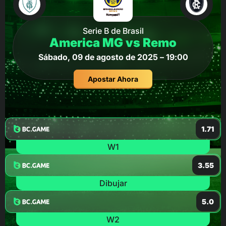
Serie B de Brasil
America MG vs Remo
Sábado, 09 de agosto de 2025 – 19:00
Apostar Ahora
1.71
W1
3.55
Dibujar
5.0
W2