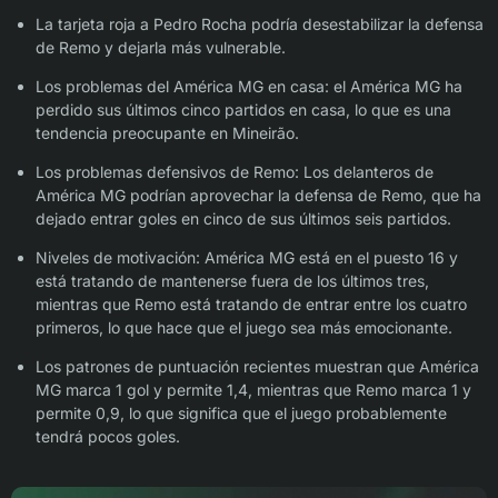
La tarjeta roja a Pedro Rocha podría desestabilizar la defensa
de Remo y dejarla más vulnerable.
Los problemas del América MG en casa: el América MG ha
perdido sus últimos cinco partidos en casa, lo que es una
tendencia preocupante en Mineirão.
Los problemas defensivos de Remo: Los delanteros de
América MG podrían aprovechar la defensa de Remo, que ha
dejado entrar goles en cinco de sus últimos seis partidos.
Niveles de motivación: América MG está en el puesto 16 y
está tratando de mantenerse fuera de los últimos tres,
mientras que Remo está tratando de entrar entre los cuatro
primeros, lo que hace que el juego sea más emocionante.
Los patrones de puntuación recientes muestran que América
MG marca 1 gol y permite 1,4, mientras que Remo marca 1 y
permite 0,9, lo que significa que el juego probablemente
tendrá pocos goles.