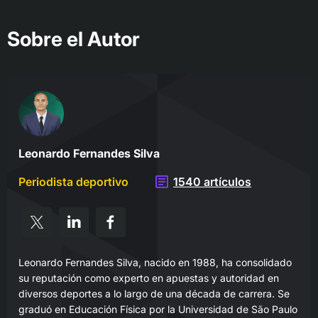
Sobre el Autor
Leonardo Fernandes Silva
Periodista deportivo
1540 artículos
Leonardo Fernandes Silva, nacido en 1988, ha consolidado
su reputación como experto en apuestas y autoridad en
diversos deportes a lo largo de una década de carrera. Se
graduó en Educación Física por la Universidad de São Paulo