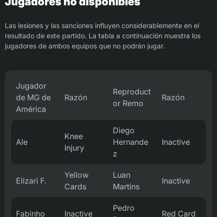
Jugadores no disponibles
Las lesiones y las sanciones influyen considerablemente en el
resultado de este partido. La tabla a continuación muestra los
jugadores de ambos equipos que no podrán jugar.
Jugador
Reproduct
de MG de
Razón
Razón
or Remo
América
Diego
Knee
Ale
Hernande
Inactive
Injury
z
Yellow
Luan
Elizari F.
Inactive
Cards
Martins
Pedro
Fabinho
Inactive
Red Card