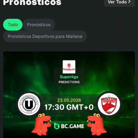
Pronósticos
Ver Todo
Todo
Pronósticos
Pronósticos Deportivos para Mañana