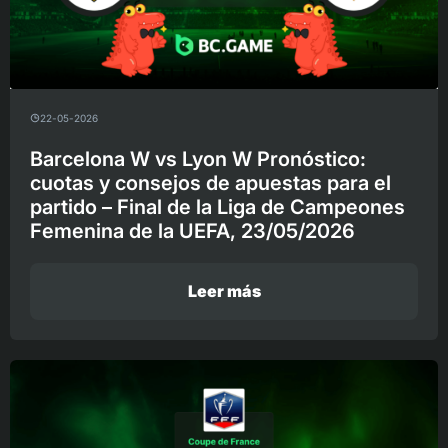
22-05-2026
Barcelona W vs Lyon W Pronóstico:
cuotas y consejos de apuestas para el
partido – Final de la Liga de Campeones
Femenina de la UEFA, 23/05/2026
Leer más