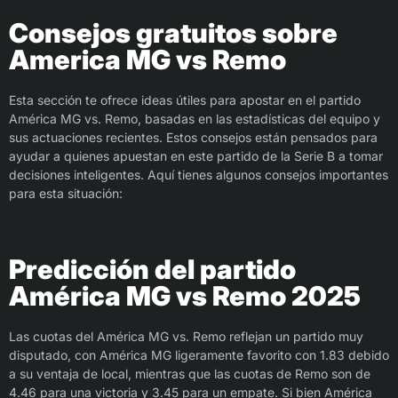
Consejos gratuitos sobre
America MG vs Remo
Esta sección te ofrece ideas útiles para apostar en el partido
América MG vs. Remo, basadas en las estadísticas del equipo y
sus actuaciones recientes. Estos consejos están pensados para
ayudar a quienes apuestan en este partido de la Serie B a tomar
decisiones inteligentes. Aquí tienes algunos consejos importantes
para esta situación:
Predicción del partido
América MG vs Remo 2025
Las cuotas del América MG vs. Remo reflejan un partido muy
disputado, con América MG ligeramente favorito con 1.83 debido
a su ventaja de local, mientras que las cuotas de Remo son de
4.46 para una victoria y 3.45 para un empate. Si bien América