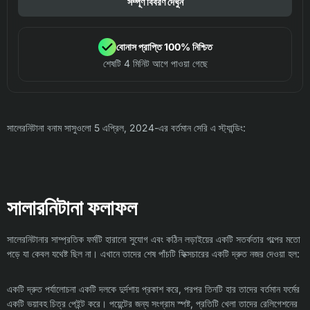
সম্পূর্ণ বিবরণ দেখুন
বোনাস প্রাপ্তি 100% নিশ্চিত
শেষটি 4 মিনিট আগে পাওয়া গেছে
সালেরনিটানা বনাম সাসুওলো 5 এপ্রিল, 2024-এর বর্তমান সেরি এ স্ট্যান্ডিং:
সালারনিটানা ফলাফল
সালেরনিটানার সাম্প্রতিক ফর্মটি হারানো সুযোগ এবং কঠিন লড়াইয়ের একটি সতর্কতার গল্পের মতো
পড়ে যা কেবল যথেষ্ট ছিল না। এখানে তাদের শেষ পাঁচটি ফিক্সচারের একটি দ্রুত নজর দেওয়া হল:
একটি দ্রুত পর্যালোচনা একটি দলকে দুর্দশায় প্রকাশ করে, পরপর তিনটি হার তাদের বর্তমান ফর্মের
একটি ভয়াবহ চিত্র পেইন্ট করে। পয়েন্টের জন্য সংগ্রাম স্পষ্ট, প্রতিটি খেলা তাদের রেলিগেশনের