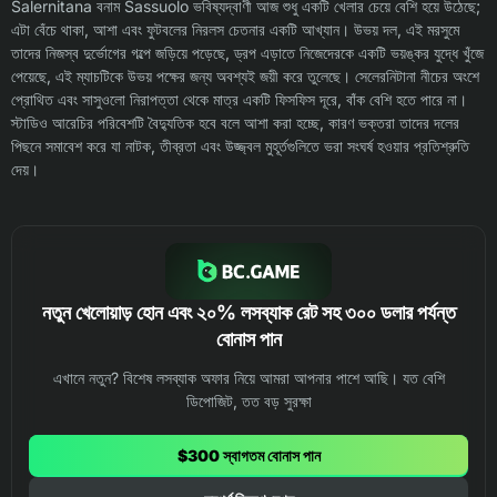
Salernitana বনাম Sassuolo ভবিষ্যদ্বাণী আজ শুধু একটি খেলার চেয়ে বেশি হয়ে উঠেছে;
এটা বেঁচে থাকা, আশা এবং ফুটবলের নিরলস চেতনার একটি আখ্যান। উভয় দল, এই মরসুমে
তাদের নিজস্ব দুর্ভোগের গল্পে জড়িয়ে পড়েছে, ড্রপ এড়াতে নিজেদেরকে একটি ভয়ঙ্কর যুদ্ধে খুঁজে
পেয়েছে, এই ম্যাচটিকে উভয় পক্ষের জন্য অবশ্যই জয়ী করে তুলেছে। সেলেরনিটানা নীচের অংশে
প্রোথিত এবং সাসুওলো নিরাপত্তা থেকে মাত্র একটি ফিসফিস দূরে, বাঁক বেশি হতে পারে না।
স্টাডিও আরেচির পরিবেশটি বৈদ্যুতিক হবে বলে আশা করা হচ্ছে, কারণ ভক্তরা তাদের দলের
পিছনে সমাবেশ করে যা নাটক, তীব্রতা এবং উজ্জ্বল মুহূর্তগুলিতে ভরা সংঘর্ষ হওয়ার প্রতিশ্রুতি
দেয়।
নতুন খেলোয়াড় হোন এবং ২০% লসব্যাক রেট সহ ৩০০ ডলার পর্যন্ত
বোনাস পান
এখানে নতুন? বিশেষ লসব্যাক অফার নিয়ে আমরা আপনার পাশে আছি। যত বেশি
ডিপোজিট, তত বড় সুরক্ষা
$300 স্বাগতম বোনাস পান