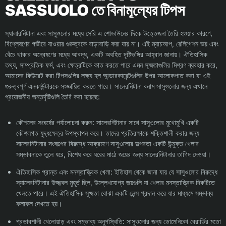
SASSUOLO তে বিনামূল্যের টিপস
স্যালারনিটানা এবং সাসুওলোর মধ্যে সেরি এ শোডাউনের দিকে উত্তেজনা তৈরি হওয়ার কারণে,
বিশ্লেষণের গভীরে যাওয়ার গুরুত্বকে বাড়াবাড়ি করা যায় না। এই ম্যাচআপ, রেলিগেশন ভয় এবং
বেঁচে থাকার অন্বেষণের মধ্যে আবদ্ধ, একটি অবহিত দৃষ্টিভঙ্গির আহ্বান জানায়। ঐতিহাসিক
তথ্য, সাম্প্রতিক ফর্ম, এবং ক্ষেত্রটিকে কাত করতে পারে এমন সূক্ষ্মতাগুলির মিশ্রণ ব্যবহার করে,
আমাদের কিউরেট করা টিপসগুলির লক্ষ্য হল আন্ডারকারেন্টগুলির উপর আলোকপাত করা যা এই
গুরুত্বপূর্ণ এনকাউন্টারকে সংজ্ঞায়িত করতে পারে। সালেরনিটানা বনাম সাসুওলোর জন্য এখানে
প্রয়োজনীয় অন্তর্দৃষ্টিগুলি তৈরি করা হয়েছে:
কৌশলের সংঘর্ষের পর্যালোচনা করুন: সালেরনিটানার সাথে সাসুওলোর মুখোমুখি একটি
কৌশলগত যুদ্ধক্ষেত্র উপস্থাপন করে। তাদের প্রতিরক্ষাকে শক্তিশালী করার জন্য
সালেরনিটানার সংকল্পের বিরুদ্ধে আক্রমণে সাসুওলোর তত্পরতা একটি উন্মুক্ত খেলার
সম্ভাবনাকে তুলে ধরে, বিশেষ করে ঘরের মাঠে জয়ের জন্য সালেরনিটানার তাগিদ দেওয়া।
ঐতিহাসিক প্রান্ত এবং মনস্তাত্ত্বিক খেলা: ইতিহাস থেকে জানা যায় যে সাসুওলোর বিরুদ্ধে
স্যালেরনিটানার উজ্জ্বল মুহূর্ত ছিল, উল্লেখযোগ্য জয়গুলি যা খেলার মনস্তাত্ত্বিক দিকটিতে
খেলতে পারে। এই ঐতিহাসিক সূক্ষ্মতা বোঝা একটি লেন্স প্রদান করে যার মাধ্যমে সম্ভাব্য
ফলাফল দেখতে হয়।
প্রভাবশালী খেলোয়াড় এবং সম্ভাব্য অনুপস্থিতি: সাসুওলোর জন্য ডোমেনিকো বেরার্ডির মতো