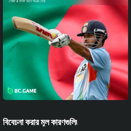
শেষটি 4 মিনিট আগে পাওয়া গেছে
বিবেচনা করার মূল কারণগুলি৷