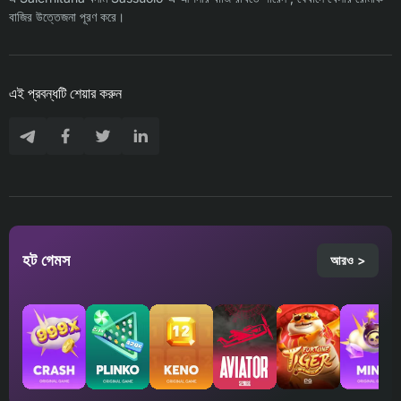
বাজির উত্তেজনা পূরণ করে।
এই প্রবন্ধটি শেয়ার করুন
হট গেমস
আরও >