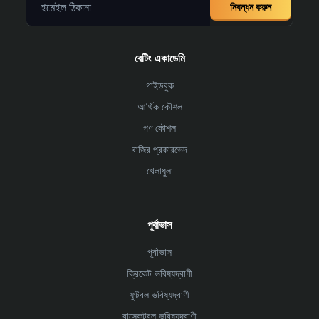
নিবন্ধন করুন
বেটিং একাডেমি
গাইডবুক
আর্থিক কৌশল
পণ কৌশল
বাজির প্রকারভেদ
খেলাধুলা
পূর্বাভাস
পূর্বাভাস
ক্রিকেট ভবিষ্যদ্বাণী
ফুটবল ভবিষ্যদ্বাণী
বাস্কেটবল ভবিষ্যদ্বাণী