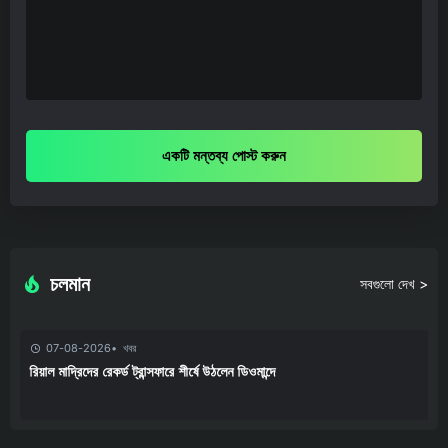
একটি মন্তব্য পোস্ট করুন
চলমান
সবগুলো দেখ >
07-08-2026
খবর
রিয়াল মাদ্রিদের রেকর্ড ট্রান্সফারে শীর্ষে উঠলেন ডিওমান্দে