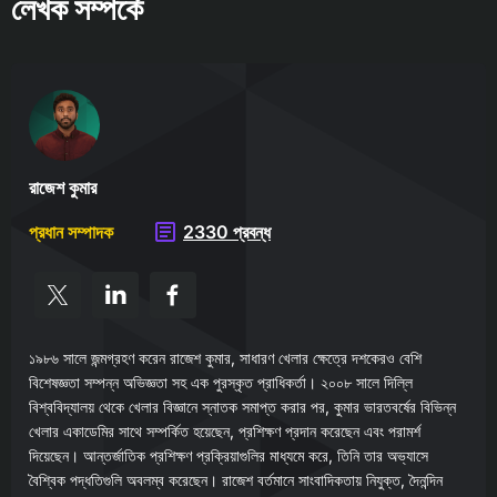
লেখক সম্পর্কে
রাজেশ কুমার
প্রধান সম্পাদক
2330 প্রবন্ধ
১৯৮৬ সালে জন্মগ্রহণ করেন রাজেশ কুমার, সাধারণ খেলার ক্ষেত্রে দশকেরও বেশি
বিশেষজ্ঞতা সম্পন্ন অভিজ্ঞতা সহ এক পুরস্কৃত প্রাধিকর্তা। ২০০৮ সালে দিল্লি
বিশ্ববিদ্যালয় থেকে খেলার বিজ্ঞানে স্নাতক সমাপ্ত করার পর, কুমার ভারতবর্ষের বিভিন্ন
খেলার একাডেমির সাথে সম্পর্কিত হয়েছেন, প্রশিক্ষণ প্রদান করেছেন এবং পরামর্শ
দিয়েছেন। আন্তর্জাতিক প্রশিক্ষণ প্রক্রিয়াগুলির মাধ্যমে করে, তিনি তার অভ্যাসে
বৈশ্বিক পদ্ধতিগুলি অবলম্ব করেছেন। রাজেশ বর্তমানে সাংবাদিকতায় নিযুক্ত, দৈনন্দিন