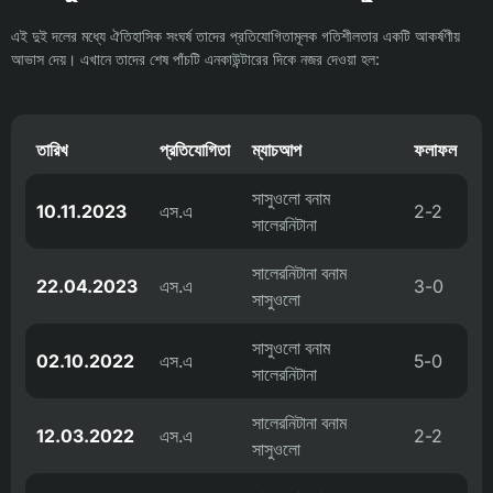
এই দুই দলের মধ্যে ঐতিহাসিক সংঘর্ষ তাদের প্রতিযোগিতামূলক গতিশীলতার একটি আকর্ষণীয়
আভাস দেয়। এখানে তাদের শেষ পাঁচটি এনকাউন্টারের দিকে নজর দেওয়া হল:
তারিখ
প্রতিযোগিতা
ম্যাচআপ
ফলাফল
সাসুওলো বনাম
10.11.2023
এস.এ
2-2
সালেরনিটানা
সালেরনিটানা বনাম
22.04.2023
এস.এ
3-0
সাসুওলো
সাসুওলো বনাম
02.10.2022
এস.এ
5-0
সালেরনিটানা
সালেরনিটানা বনাম
12.03.2022
এস.এ
2-2
সাসুওলো