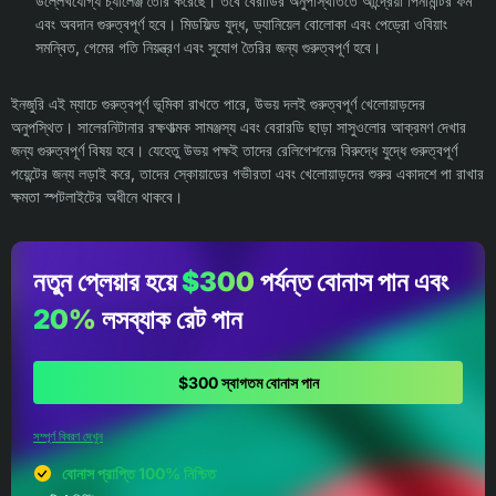
উল্লেখযোগ্য চ্যালেঞ্জ তৈরি করেছে। তবে বেরার্ডির অনুপস্থিতিতে আন্দ্রেয়া পিনামন্টির ফর্ম
এবং অবদান গুরুত্বপূর্ণ হবে। মিডফিল্ড যুদ্ধ, ড্যানিয়েল বোলোকা এবং পেড্রো ওবিয়াং
সমন্বিত, গেমের গতি নিয়ন্ত্রণ এবং সুযোগ তৈরির জন্য গুরুত্বপূর্ণ হবে।
ইনজুরি এই ম্যাচে গুরুত্বপূর্ণ ভূমিকা রাখতে পারে, উভয় দলই গুরুত্বপূর্ণ খেলোয়াড়দের
অনুপস্থিত। সালেরনিটানার রক্ষণাত্মক সামঞ্জস্য এবং বেরারডি ছাড়া সাসুওলোর আক্রমণ দেখার
জন্য গুরুত্বপূর্ণ বিষয় হবে। যেহেতু উভয় পক্ষই তাদের রেলিগেশনের বিরুদ্ধে যুদ্ধে গুরুত্বপূর্ণ
পয়েন্টের জন্য লড়াই করে, তাদের স্কোয়াডের গভীরতা এবং খেলোয়াড়দের শুরুর একাদশে পা রাখার
ক্ষমতা স্পটলাইটের অধীনে থাকবে।
নতুন প্লেয়ার হয়ে
$300
পর্যন্ত বোনাস পান এবং
20%
লসব্যাক রেট পান
$300 স্বাগতম বোনাস পান
সম্পূর্ণ বিবরণ দেখুন
বোনাস প্রাপ্তি 100% নিশ্চিত