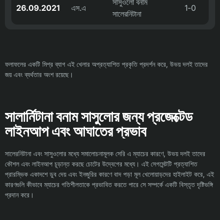
সাসুওলো বনাম
26.09.2021
এস.এ
1-0
সালেরনিটানা
ফলাফলের একটি মিশ্র ব্যাগ এই খেলার অপ্রত্যাশিত প্রকৃতি প্রদর্শন করে, উভয় দলই তাদের
জয় এবং ব্যর্থতার অংশ রয়েছে।
সালার্নিটানা বনাম সাসুলোর জন্য প্রজেক্টেড
লাইনআপ এবং আঘাতের প্রভাব
সালেরনিটানা এবং সাসুওলোর মধ্যে সমালোচনামূলক সেরি এ ম্যাচের কারণে, উভয় দলই তাদের
কৌশল এবং লাইনআপ চূড়ান্ত করছে চোটের উদ্বেগের মধ্যে। এই সেগমেন্টটি প্রত্যাশিত
প্রারম্ভিক একাদশে ডুব দেয় এবং ইনজুরির কারণে বাদ পড়া মূল খেলোয়াড়দের হাইলাইট করে, এই
কারণগুলি কীভাবে ম্যাচের গতিশীলতাকে প্রভাবিত করতে পারে সে সম্পর্কে একটি বিস্তৃত দৃষ্টিভঙ্গি
প্রদান করে।