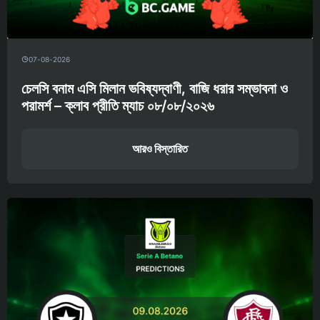
07-08-2026
চেলসি বনাম এসি মিলান ভবিষ্যদ্বাণী, বাজি ধরার সম্ভাবনা ও
পরামর্শ – ক্লাব প্রীতি ম্যাচ ০৮/০৮/২০২৬
আরও বিস্তারিত