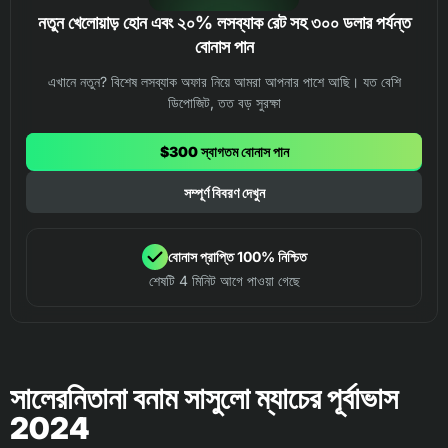
নতুন খেলোয়াড় হোন এবং ২০% লসব্যাক রেট সহ ৩০০ ডলার পর্যন্ত
বোনাস পান
এখানে নতুন? বিশেষ লসব্যাক অফার নিয়ে আমরা আপনার পাশে আছি। যত বেশি
ডিপোজিট, তত বড় সুরক্ষা
$300 স্বাগতম বোনাস পান
সম্পূর্ণ বিবরণ দেখুন
বোনাস প্রাপ্তি 100% নিশ্চিত
শেষটি 4 মিনিট আগে পাওয়া গেছে
সালেরনিতানা বনাম সাসুলো ম্যাচের পূর্বাভাস
2024