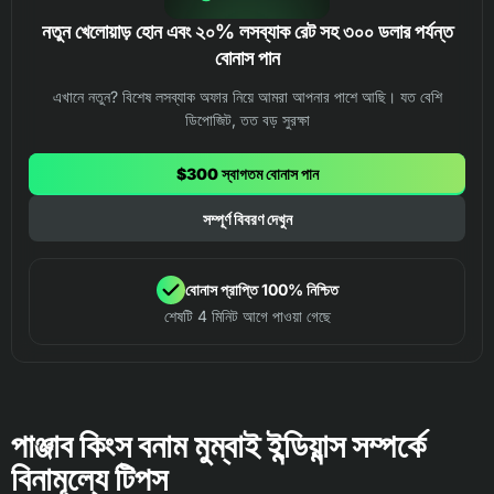
নতুন খেলোয়াড় হোন এবং ২০% লসব্যাক রেট সহ ৩০০ ডলার পর্যন্ত
বোনাস পান
এখানে নতুন? বিশেষ লসব্যাক অফার নিয়ে আমরা আপনার পাশে আছি। যত বেশি
ডিপোজিট, তত বড় সুরক্ষা
$300 স্বাগতম বোনাস পান
সম্পূর্ণ বিবরণ দেখুন
বোনাস প্রাপ্তি 100% নিশ্চিত
শেষটি 4 মিনিট আগে পাওয়া গেছে
পাঞ্জাব কিংস বনাম মুম্বাই ইন্ডিয়ান্স সম্পর্কে
বিনামূল্যে টিপস