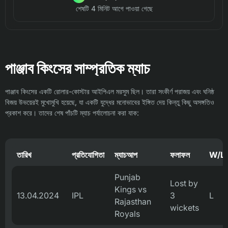
শেষটি 4 মিনিট আগে পাওয়া গেছে
পাঞ্জাব কিংসের সাম্প্রতিক ম্যাচ
পাঞ্জাব কিংসের একটি রোলার-কোস্টার আইপিএল মরসুম ছিল। তারা সংকীর্ণ পরাজয় এবং ঘনিষ্ঠ
বিজয় উভয়েরই মুখোমুখি হয়েছে, যা একটি যুদ্ধের মনোভাবের ইঙ্গিত দেয় কিন্তু কিছু অসঙ্গতিও
প্রকাশ করে। তাদের শেষ পাঁচটি ম্যাচ পর্যালোচনা করা যাক:
তারিখ
প্রতিযোগিতা
ম্যাচআপ
ফলাফল
W/L
Punjab
Lost by
Kings vs
13.04.2024
IPL
3
L
Rajasthan
wickets
Royals