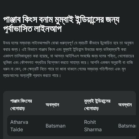
পাঞ্জাব কিংস বনাম মুম্বাই ইন্ডিয়ান্সের জন্য
পূর্বাভাসিত লাইনআপ
উভয় দলের সম্ভাব্য লাইনআপগুলি বোঝা গুরুত্বপূর্ণ যে ম্যাচটি কীভাবে উন্মোচিত হবে তা অনুমান
করার জন্য। এই বিভাগে পাঞ্জাব কিংস এবং মুম্বাই ইন্ডিয়ান্স উভয়ের জন্য ভবিষ্যদ্বাণী করা
একাদশ তালিকাভুক্ত করা হয়েছে, যা আসন্ন আইপিএল সংঘর্ষের জন্য দলের শক্তি, খেলোয়াড়ের
ভূমিকা এবং কৌশলগত পদ্ধতির বিশ্লেষণ করতে সাহায্য করে। আপনি একজন অনুরাগী বা বাজি
ধরুন না কেন, কে ক্ষেত্রটি নিতে পারে তা জানা থাকলে গেমের সম্ভাব্য গতিশীলতা এবং মূল
ম্যাচআপের অন্তর্দৃষ্টি প্রদান করতে পারে।
পাঞ্জাব কিংসের
মুম্বাই ইন্ডিয়ান্সের
অবস্থান
অবস্থান
খেলোয়াড়
খেলোয়াড়
Atharva
Rohit
Batsman
Batsman
Taide
Sharma