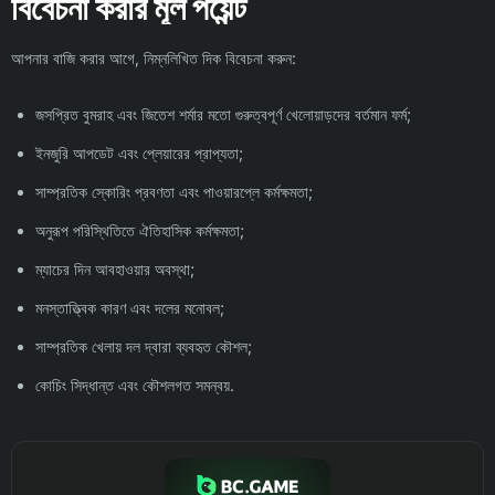
বিবেচনা করার মূল পয়েন্ট
আপনার বাজি করার আগে, নিম্নলিখিত দিক বিবেচনা করুন:
জসপ্রিত বুমরাহ এবং জিতেশ শর্মার মতো গুরুত্বপূর্ণ খেলোয়াড়দের বর্তমান ফর্ম;
ইনজুরি আপডেট এবং প্লেয়ারের প্রাপ্যতা;
সাম্প্রতিক স্কোরিং প্রবণতা এবং পাওয়ারপ্লে কর্মক্ষমতা;
অনুরূপ পরিস্থিতিতে ঐতিহাসিক কর্মক্ষমতা;
ম্যাচের দিন আবহাওয়ার অবস্থা;
মনস্তাত্ত্বিক কারণ এবং দলের মনোবল;
সাম্প্রতিক খেলায় দল দ্বারা ব্যবহৃত কৌশল;
কোচিং সিদ্ধান্ত এবং কৌশলগত সমন্বয়.