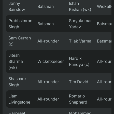
Jonny
Ishan
Batsman
Wicketk
Bairstow
Kishan (wk)
Prabhsimran
Suryakumar
Batsman
Batsman
Singh
Yadav
Sam Curran
All-rounder
Tilak Varma
Batsman
(c)
Jitesh
Hardik
Sharma
Wicketkeeper
All-roun
Pandya (c)
(wk)
Shashank
All-rounder
Tim David
All-roun
Singh
Liam
Romario
All-rounder
All-roun
Livingstone
Shepherd
Harpreet
Mohammad