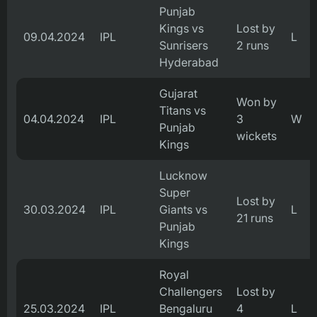
Punjab
Kings vs
Lost by
09.04.2024
IPL
L
Sunrisers
2 runs
Hyderabad
Gujarat
Won by
Titans vs
04.04.2024
IPL
3
W
Punjab
wickets
Kings
Lucknow
Super
Lost by
30.03.2024
IPL
Giants vs
L
21 runs
Punjab
Kings
Royal
Challengers
Lost by
25.03.2024
IPL
Bengaluru
4
L