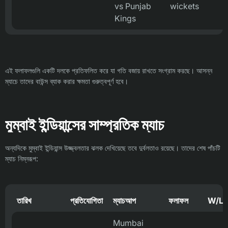
vs Punjab
wickets
Kings
এই ফলাফলগুলি একটি দলকে প্রতিফলিত করে যা গতি বজায় রাখতে সংগ্রাম করছে। আসন্ন
ম্যাচে তাদের বাউন্স ব্যাক করার ক্ষমতা গুরুত্বপূর্ণ হবে।
মুম্বাই ইন্ডিয়ান্সের সাম্প্রতিক ম্যাচ
অন্যদিকে মুম্বাই ইন্ডিয়ান্স উজ্জ্বলতার ঝলক দেখিয়েছে তবে দুর্বলতাও রয়েছে। তাদের শেষ পাঁচটি
ম্যাচ নিম্নরূপ:
তারিখ
প্রতিযোগিতা
ম্যাচআপ
ফলাফল
W/L
Mumbai