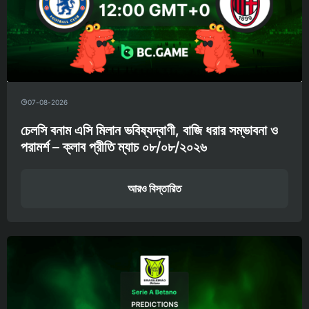
07-08-2026
চেলসি বনাম এসি মিলান ভবিষ্যদ্বাণী, বাজি ধরার সম্ভাবনা ও
পরামর্শ – ক্লাব প্রীতি ম্যাচ ০৮/০৮/২০২৬
আরও বিস্তারিত