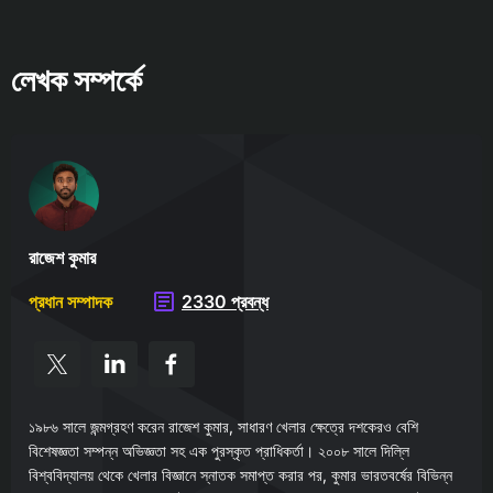
লেখক সম্পর্কে
রাজেশ কুমার
প্রধান সম্পাদক
2330 প্রবন্ধ
১৯৮৬ সালে জন্মগ্রহণ করেন রাজেশ কুমার, সাধারণ খেলার ক্ষেত্রে দশকেরও বেশি
বিশেষজ্ঞতা সম্পন্ন অভিজ্ঞতা সহ এক পুরস্কৃত প্রাধিকর্তা। ২০০৮ সালে দিল্লি
বিশ্ববিদ্যালয় থেকে খেলার বিজ্ঞানে স্নাতক সমাপ্ত করার পর, কুমার ভারতবর্ষের বিভিন্ন