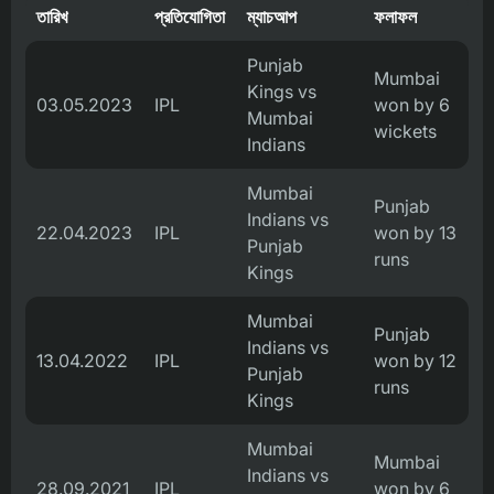
তারিখ
প্রতিযোগিতা
ম্যাচআপ
ফলাফল
Punjab
Mumbai
Kings vs
03.05.2023
IPL
won by 6
Mumbai
wickets
Indians
Mumbai
Punjab
Indians vs
22.04.2023
IPL
won by 13
Punjab
runs
Kings
Mumbai
Punjab
Indians vs
13.04.2022
IPL
won by 12
Punjab
runs
Kings
Mumbai
Mumbai
Indians vs
28.09.2021
IPL
won by 6