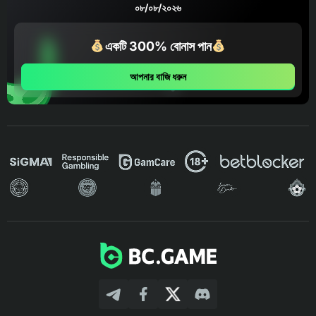
০৮/০৮/২০২৬
একটি 300% বোনাস পান
আপনার বাজি ধরুন