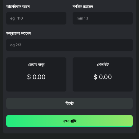
আমেরিকান অডস
দশমিক মতভেদ
ভগ্নাংশের মতভেদ
জেতার জন্য
পেআউট
$ 0.00
$ 0.00
রিসেট
এখন বাজি