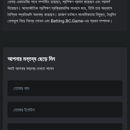
খেলার একাডেমির সাথে সম্পর্কিত হয়েছেন, প্রশিক্ষণ প্রদান করেছেন এবং পরামর্শ
দিয়েছেন। আন্তর্জাতিক প্রশিক্ষণ প্রক্রিয়াগুলির মাধ্যমে করে, তিনি তার অভ্যাসে
বৈশ্বিক পদ্ধতিগুলি অবলম্ব করেছেন। রাজেশ বর্তমানে সাংবাদিকতায় নিযুক্ত, দৈনন্দিন
খেলাধুলা নিয়ে নিবন্ধ লেখেন এবং Betting.BC.Game-এর প্রধান সম্পাদক।
আপনার মন্তব্য ছেড়ে দিন
সবাই আপনার মন্তব্য দেখতে পাবেন