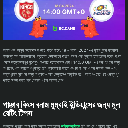
আইপিএল মরসুম উত্তপ্ত হওয়ার সাথে সাথে, 18 এপ্রিল, 2024-এ মুলানপুরের মহারাজা
যাদবিন্দ্র সিং আন্তর্জাতিক ক্রিকেট স্টেডিয়ামে পাঞ্জাব কিংস এবং মুম্বাই ইন্ডিয়ান্সের মধ্যে সংঘর্ষ
একটি উত্তেজনাপূর্ণ মুখোমুখি হওয়ার প্রতিশ্রুতি দেয়। 14:00 GMT-এ শুরু হওয়ার জন্য
নির্ধারিত, এই ম্যাচটি শুধুমাত্র দুটি প্রতিযোগী দলকে দেখায় না বরং এটির উত্সাহী ভিড় এবং
অত্যাধুনিক সুবিধার জন্য বিখ্যাত একটি ভেন্যুতেও অনুষ্ঠিত হয়। আইপিএলের এই গুরুত্বপূর্ণ
পর্যায়ে উভয় দলই লিগ টেবিলে ওঠার লক্ষ্যে বেশি।
পাঞ্জাব কিংস বনাম মুম্বাই ইন্ডিয়ান্সের জন্য মূল
বেটিং টিপস
আজকের পাঞ্জাব কিংস বনাম মুম্বাই ইন্ডিয়ান্সের
ভবিষ্যদ্বাণীতে
দুটি দল দেখা যাচ্ছে যারা এই