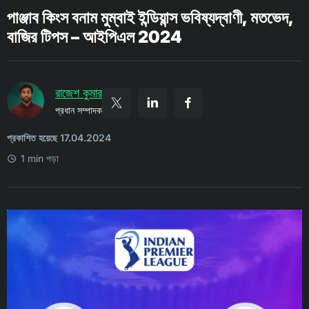
পাঞ্জাব কিংস বনাম মুম্বাই ইন্ডিয়ান্স ভবিষ্যদ্বাণী, মতভেদ,
বাজির টিপস – আইপিএল 2024
রাজেশ কুমার
প্রধান সম্পাদক
প্রকাশিত হয়েছে 17.04.2024
1 min পড়া