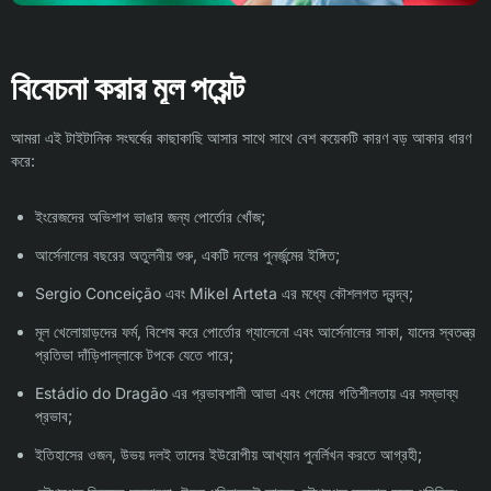
বিবেচনা করার মূল পয়েন্ট
আমরা এই টাইটানিক সংঘর্ষের কাছাকাছি আসার সাথে সাথে বেশ কয়েকটি কারণ বড় আকার ধারণ
করে:
ইংরেজদের অভিশাপ ভাঙার জন্য পোর্তোর খোঁজ;
আর্সেনালের বছরের অতুলনীয় শুরু, একটি দলের পুনর্জন্মের ইঙ্গিত;
Sergio Conceição এবং Mikel Arteta এর মধ্যে কৌশলগত দ্বন্দ্ব;
মূল খেলোয়াড়দের ফর্ম, বিশেষ করে পোর্তোর গ্যালেনো এবং আর্সেনালের সাকা, যাদের স্বতন্ত্র
প্রতিভা দাঁড়িপাল্লাকে টপকে যেতে পারে;
Estádio do Dragão এর প্রভাবশালী আভা এবং গেমের গতিশীলতায় এর সম্ভাব্য
প্রভাব;
ইতিহাসের ওজন, উভয় দলই তাদের ইউরোপীয় আখ্যান পুনর্লিখন করতে আগ্রহী;