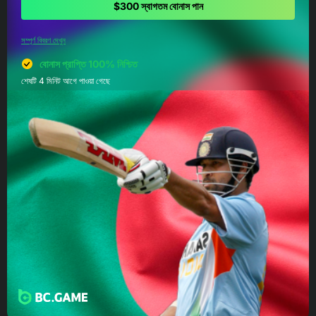
$300 স্বাগতম বোনাস পান
সম্পূর্ণ বিবরণ দেখুন
বোনাস প্রাপ্তি 100% নিশ্চিত
শেষটি 4 মিনিট আগে পাওয়া গেছে