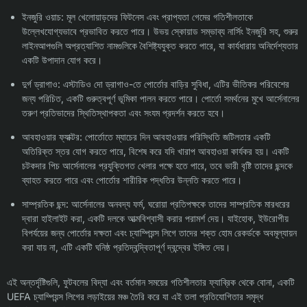
ইনজুরি ওয়াচ: মূল খেলোয়াড়দের ফিটনেস এবং প্রাপ্যতা গেমের গতিশীলতাকে
উল্লেখযোগ্যভাবে প্রভাবিত করতে পারে। উভয় স্কোয়াড সম্ভাব্য নার্সিং ইনজুরি সহ, শুরুর
লাইনআপগুলি অপ্রত্যাশিত নামগুলিকে বৈশিষ্ট্যযুক্ত করতে পারে, যা কার্যধারায় অনির্দেশ্যতার
একটি উপাদান যোগ করে।
দুর্গ ড্রাগাও: এস্টাডিও দো ড্রাগাও-তে পোর্তোর বাড়ির সুবিধা, এটির ভীতিকর পরিবেশের
জন্য পরিচিত, একটি গুরুত্বপূর্ণ ভূমিকা পালন করতে পারে। পোর্তো সমর্থনের মুখে আর্সেনালের
তরুণ প্রতিভাদের স্থিতিস্থাপকতা এবং সংযম প্রদর্শন করতে হবে।
আবহাওয়ার ফ্যাক্টর: পোর্তোতে ম্যাচের দিন আবহাওয়ার পরিস্থিতি জটিলতার একটি
অতিরিক্ত স্তর যোগ করতে পারে, বিশেষ করে যদি খারাপ আবহাওয়া কার্যকর হয়। একটি
চটকদার পিচ আর্সেনালের প্রযুক্তিগত খেলার পক্ষে হতে পারে, তবে ভারী বৃষ্টি তাদের ছন্দকে
ব্যাহত করতে পারে এবং পোর্তোর শারীরিক পদ্ধতির উন্নতি করতে পারে।
সাম্প্রতিক ছন্দ: আর্সেনালের অনবদ্য ফর্ম, ঘরোয়া প্রতিপক্ষকে তাদের সাম্প্রতিক মারধরের
দ্বারা হাইলাইট করা, একটি দলকে আত্মবিশ্বাসী করার পরামর্শ দেয়। যাইহোক, ইউরোপীয়
বিপর্যয়ের জন্য পোর্তোর দক্ষতা এবং চ্যাম্পিয়ন্স লিগে তাদের শক্ত হোম রেকর্ডকে অবমূল্যায়ন
করা যায় না, এটি একটি ঘনিষ্ঠ প্রতিদ্বন্দ্বিতাপূর্ণ দ্বন্দ্বের ইঙ্গিত দেয়।
এই অন্তর্দৃষ্টিগুলি, ফুটবলের বিদ্যা এবং বর্তমান সময়ের গতিশীলতার ফ্যাব্রিক থেকে বোনা, একটি
UEFA চ্যাম্পিয়ন্স লিগের লড়াইয়ের মঞ্চ তৈরি করে যা এই তলা প্রতিযোগিতার সমৃদ্ধ