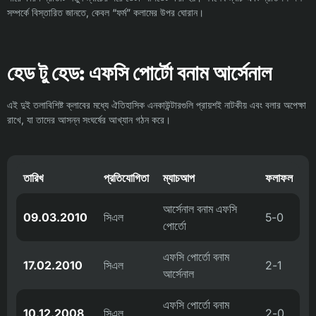
সম্পর্কে বিস্তারিত জানতে, কেবল “ফর্ম” কলামের উপর ঘোরান।
হেড টু হেড: এফসি পোর্টো বনাম আর্সেনাল
এই দুই তলাবিশিষ্ট ক্লাবের মধ্যে ঐতিহাসিক এনকাউন্টারগুলি প্রায়শই নাটকীয় এবং বলার অপেক্ষা
রাখে, যা তাদের আসন্ন সংঘর্ষের আখ্যান গঠন করে।
তারিখ
প্রতিযোগিতা
ম্যাচআপ
ফলাফল
আর্সেনাল বনাম এফসি
09.03.2010
সিএল
5-0
পোর্তো
এফসি পোর্তো বনাম
17.02.2010
সিএল
2-1
আর্সেনাল
এফসি পোর্তো বনাম
10.12.2008
সিএল
2-0