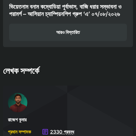
ভিয়েতনাম বনাম কম্বোডিয়া পূর্বাভাস, বাজি ধরার সম্ভাবনা ও
পরামর্শ – আসিয়ান চ্যাম্পিয়নশিপ গ্রুপ ‘এ’ ০৭/০৮/২০২৬
আরও বিস্তারিত
লেখক সম্পর্কে
রাজেশ কুমার
প্রধান সম্পাদক
2330 প্রবন্ধ