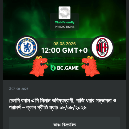
07-08-2026
চেলসি বনাম এসি মিলান ভবিষ্যদ্বাণী, বাজি ধরার সম্ভাবনা ও
পরামর্শ – ক্লাব প্রীতি ম্যাচ ০৮/০৮/২০২৬
আরও বিস্তারিত