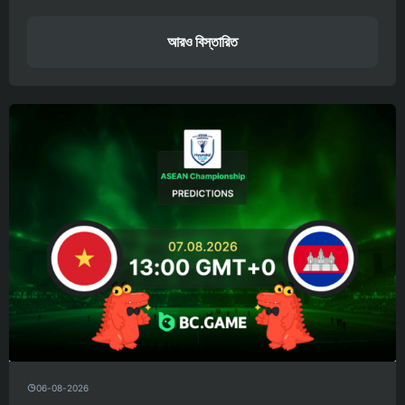
আরও বিস্তারিত
06-08-2026