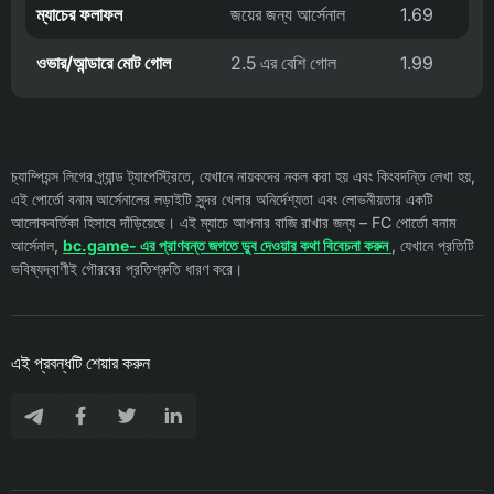
ম্যাচের ফলাফল
জয়ের জন্য আর্সেনাল
1.69
ওভার/আন্ডারে মোট গোল
2.5 এর বেশি গোল
1.99
চ্যাম্পিয়ন্স লিগের গ্র্যান্ড ট্যাপেস্ট্রিতে, যেখানে নায়কদের নকল করা হয় এবং কিংবদন্তি লেখা হয়,
এই পোর্তো বনাম আর্সেনালের লড়াইটি সুন্দর খেলার অনির্দেশ্যতা এবং লোভনীয়তার একটি
আলোকবর্তিকা হিসাবে দাঁড়িয়েছে। এই ম্যাচে আপনার বাজি রাখার জন্য – FC পোর্তো বনাম
আর্সেনাল,
bc.game- এর প্রাণবন্ত জগতে ডুব দেওয়ার কথা বিবেচনা করুন
, যেখানে প্রতিটি
ভবিষ্যদ্বাণীই গৌরবের প্রতিশ্রুতি ধারণ করে।
এই প্রবন্ধটি শেয়ার করুন