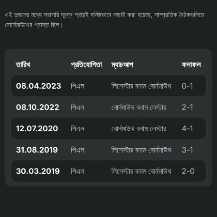
এই দুজনের মধ্যে সরাসরি দ্বন্দ্ব প্রায়ই ঘনিষ্ঠভাবে লড়াই করা হয়েছে, সাম্প্রতিক বৈঠকগুলিতে
বোর্নেমাউথের প্রান্ত ছিল।
তারিখ
প্রতিযোগিতা
ম্যাচআপ
ফলাফল
08.04.2023
পিএল
লিসেস্টার বনাম বোর্নমাউথ
0-1
08.10.2022
পিএল
বোর্নমাউথ বনাম লেস্টার
2-1
12.07.2020
পিএল
বোর্নমাউথ বনাম লেস্টার
4-1
31.08.2019
পিএল
লিসেস্টার বনাম বোর্নমাউথ
3-1
30.03.2019
পিএল
লিসেস্টার বনাম বোর্নমাউথ
2-0