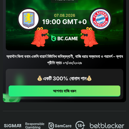
অ্যাস্টন ভিলা বনাম এফসি বায়ার্ন মিউনিখ ভবিষ্যদ্বাণী, বাজি ধরার সম্ভাবনা ও পরামর্শ – ক্লাব
প্রীতি ম্যাচ ০৭/০৮/২০২৬
একটি 300% বোনাস পান
আপনার বাজি ধরুন