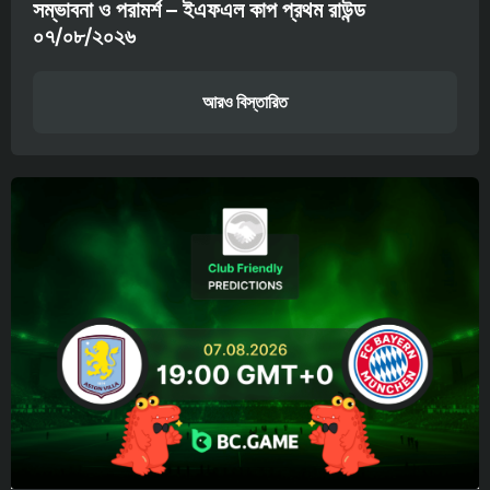
সম্ভাবনা ও পরামর্শ – ইএফএল কাপ প্রথম রাউন্ড
০৭/০৮/২০২৬
আরও বিস্তারিত