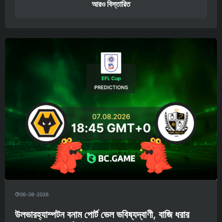
আরও বিস্তারিত
06-08-2026
উলভারহ্যাম্পটন বনাম পোর্ট ভেল ভবিষ্যদ্বাণী, বাজি ধরার