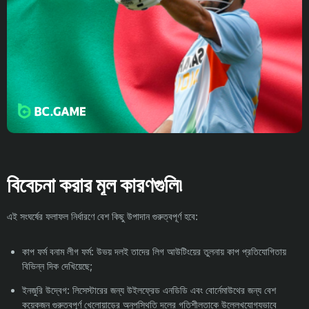
বিবেচনা করার মূল কারণগুলি৷
এই সংঘর্ষের ফলাফল নির্ধারণে বেশ কিছু উপাদান গুরুত্বপূর্ণ হবে:
কাপ ফর্ম বনাম লীগ ফর্ম: উভয় দলই তাদের লিগ আউটিংয়ের তুলনায় কাপ প্রতিযোগিতায়
বিভিন্ন দিক দেখিয়েছে;
ইনজুরি উদ্বেগ: লিসেস্টারের জন্য উইলফ্রেড এনডিডি এবং বোর্নেমাউথের জন্য বেশ
কয়েকজন গুরুত্বপূর্ণ খেলোয়াড়ের অনুপস্থিতি দলের গতিশীলতাকে উল্লেখযোগ্যভাবে