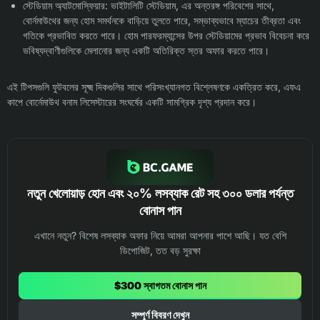
স্টেডিয়াম অ্যাটমোস্ফিয়ার: ভাইটালিটি স্টেডিয়াম, এর অন্তরঙ্গ পরিবেশের সাথে,
বোর্নমাউথের জন্য হোম সমর্থনকে বাড়িয়ে তুলতে পারে, সম্ভাব্যভাবে ম্যাচের তীব্রতা এবং
গতিকে প্রভাবিত করতে পারে। হোম পারফরম্যান্সের উপর স্টেডিয়ামের প্রভাব বিবেচনা করে
ভবিষ্যদ্বাণীগুলিকে মেলানোর জন্য একটি অতিরিক্ত স্তর অফার করতে পারে।
এই টিপসগুলি ফুটবলের সূক্ষ্ম দিকগুলির সাথে পরিসংখ্যানগত বিশ্লেষণকে একত্রিত করে, এফএ
কাপে বোর্নেমাউথ বনাম লিসেস্টারের সংঘর্ষের একটি সামগ্রিক দৃশ্য প্রদান করে।
নতুন খেলোয়াড় হোন এবং ২০% লসব্যাক রেট সহ ৩০০ ডলার পর্যন্ত
বোনাস পান
এখানে নতুন? বিশেষ লসব্যাক অফার নিয়ে আমরা আপনার পাশে আছি। যত বেশি
ডিপোজিট, তত বড় সুরক্ষা
$300 স্বাগতম বোনাস পান
সম্পূর্ণ বিবরণ দেখুন