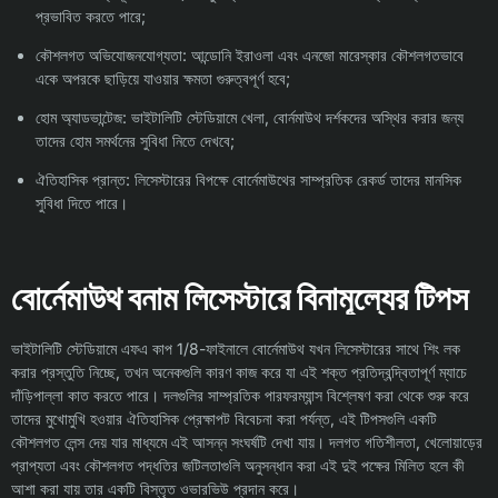
প্রভাবিত করতে পারে;
কৌশলগত অভিযোজনযোগ্যতা: আন্ডোনি ইরাওলা এবং এনজো মারেস্কার কৌশলগতভাবে
একে অপরকে ছাড়িয়ে যাওয়ার ক্ষমতা গুরুত্বপূর্ণ হবে;
হোম অ্যাডভান্টেজ: ভাইটালিটি স্টেডিয়ামে খেলা, বোর্নমাউথ দর্শকদের অস্থির করার জন্য
তাদের হোম সমর্থনের সুবিধা নিতে দেখবে;
ঐতিহাসিক প্রান্ত: লিসেস্টারের বিপক্ষে বোর্নেমাউথের সাম্প্রতিক রেকর্ড তাদের মানসিক
সুবিধা দিতে পারে।
বোর্নেমাউথ বনাম লিসেস্টারে বিনামূল্যের টিপস
ভাইটালিটি স্টেডিয়ামে এফএ কাপ 1/8-ফাইনালে বোর্নেমাউথ যখন লিসেস্টারের সাথে শিং লক
করার প্রস্তুতি নিচ্ছে, তখন অনেকগুলি কারণ কাজ করে যা এই শক্ত প্রতিদ্বন্দ্বিতাপূর্ণ ম্যাচে
দাঁড়িপাল্লা কাত করতে পারে। দলগুলির সাম্প্রতিক পারফরম্যান্স বিশ্লেষণ করা থেকে শুরু করে
তাদের মুখোমুখি হওয়ার ঐতিহাসিক প্রেক্ষাপট বিবেচনা করা পর্যন্ত, এই টিপসগুলি একটি
কৌশলগত লেন্স দেয় যার মাধ্যমে এই আসন্ন সংঘর্ষটি দেখা যায়। দলগত গতিশীলতা, খেলোয়াড়ের
প্রাপ্যতা এবং কৌশলগত পদ্ধতির জটিলতাগুলি অনুসন্ধান করা এই দুই পক্ষের মিলিত হলে কী
আশা করা যায় তার একটি বিস্তৃত ওভারভিউ প্রদান করে।