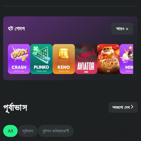
হট গেমস
আরও >
পূর্বাভাস
সবগুলো দেখ
All
পূর্বাভাস
ফুটবল ভবিষ্যদ্বাণী