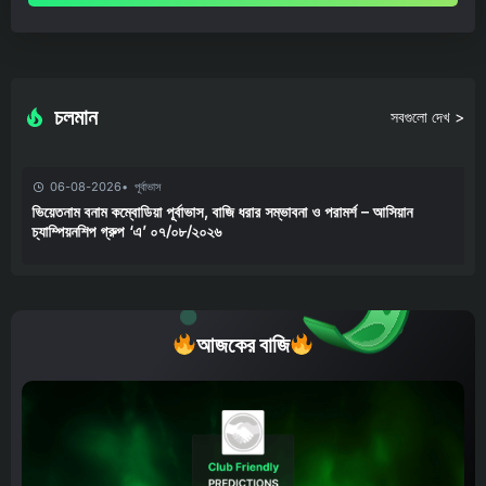
চলমান
সবগুলো দেখ >
06-08-2026
পূর্বাভাস
ভিয়েতনাম বনাম কম্বোডিয়া পূর্বাভাস, বাজি ধরার সম্ভাবনা ও পরামর্শ – আসিয়ান
চ্যাম্পিয়নশিপ গ্রুপ ‘এ’ ০৭/০৮/২০২৬
আজকের বাজি