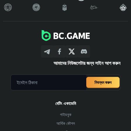
আমাদের নিউজলেটার জন্য সাইন আপ করুন
নিবন্ধন করুন
বেটিং একাডেমি
গাইডবুক
আর্থিক কৌশল