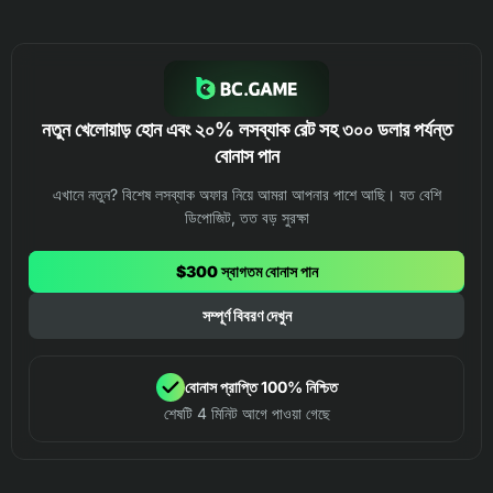
নতুন খেলোয়াড় হোন এবং ২০% লসব্যাক রেট সহ ৩০০ ডলার পর্যন্ত
বোনাস পান
এখানে নতুন? বিশেষ লসব্যাক অফার নিয়ে আমরা আপনার পাশে আছি। যত বেশি
ডিপোজিট, তত বড় সুরক্ষা
$300 স্বাগতম বোনাস পান
সম্পূর্ণ বিবরণ দেখুন
বোনাস প্রাপ্তি 100% নিশ্চিত
শেষটি 4 মিনিট আগে পাওয়া গেছে