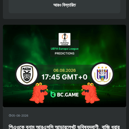
আরও বিস্তারিত
05-08-2026
পিএওকে বনাম আরএসসি আন্ডারলেখট ভবিষ্যদ্বাণী, বাজি ধরার