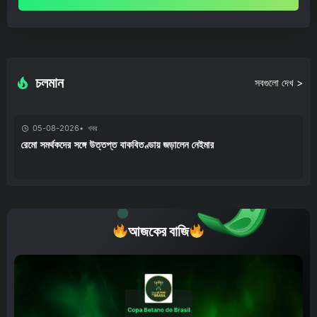
চলমান
সবগুলো দেখ >
05-08-2026
খবর
রেমো সমর্থকদের সঙ্গে উত্তপ্ত বাকবিতণ্ডায় জড়ালেন নেইমার
আজকের বাজি