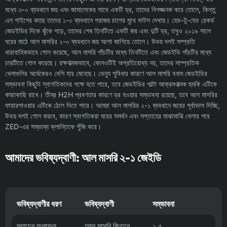
মধ্যে ৩-০ ব্যবধানে জয় এবং জামালেকের সাথে একটি ড্র, তাদের বিপজ্জনক করে তোলে, কিন্তু
এল গাইশের কাছে তাদের ১-০ ব্যবধানে পরাজয় চাপের মুখে ফাটল দেখায়। হেড-টু-হেড রেকর্ড
জেডইডির দিকে ঝুঁকে পড়ে, তাদের শেষ তিনটিতে একটি জয় এবং দুটি ড্র, তবুও ২০১৯ সালে
ঘরের মাঠে আল মাসরির ২-০ ব্যবধানে জয় আশা জাগিয়ে তোলে। উভয় দলই সম্প্রতি
ধারাবাহিকভাবে গোল করেছে, আল মাসরি পাঁচটির মধ্যে তিনটিতে এবং জেডইডি পাঁচটির মধ্যে
চারটিতে গোল করেছে। রক্ষণাত্মকভাবে, কোনওটিই অপ্রতিরোধ্য নয়, তাদের সাম্প্রতিক
খেলাগুলির অর্ধেকেরও বেশি হার মেনেছে। ভেন্যু সুবিধার কারণে আল মাসরি বনাম জেডইডির
সম্ভাবনা কিছুটা স্বাগতিকদের পক্ষে হতে পারে, তবে জেডইডির পাল্টা আক্রমণাত্মক হুমকি এটিকে
কাছাকাছি রাখে। তীব্র H2H প্রবণতার কারণে ড্র হওয়ার সম্ভাবনা রয়েছে, তবে আল মাসরির
ফায়ারপাওয়ার এটিকে ঠেলে দিতে পারে। আমরা আল মাসরির ২-১ ব্যবধানে জয়ের পূর্বাভাস দিচ্ছি,
উভয় দলই গোল করবে, কারণ স্বাগতিকরা ঘরের সমর্থন এবং সপ্তাহের মাঝামাঝি খেলার পরে
ZED-এর সম্ভাব্য ক্লান্তিকে পুঁজি করে।
আমাদের ভবিষ্যদ্বাণী: আল মাসরি ২-১ জেইডি
ভবিষ্যদ্বাণীর ধরণ
ভবিষ্যদ্বাণী
সম্ভাবনা
ম্যাচের ফলাফল
আল মাসরি জিতবে
১.৫