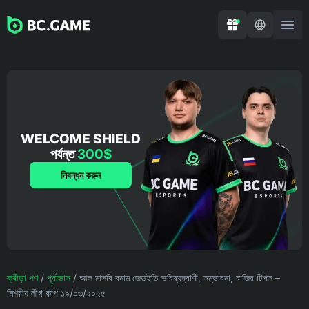
WELCOME SHIELD
পর্যন্ত
300$
নিবন্ধন করুন
ক্রীড়া পণ
/
পূর্বাভাস
/
আল মাসরি বনাম জেডইডি ভবিষ্যদ্বাণী, সম্ভাবনা, বাজির টিপস –
মিশরীয় লীগ কাপ ১৯/০৩/২০২৫