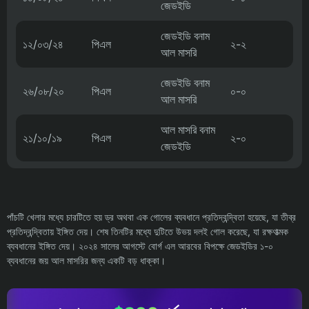
জেডইডি
জেডইডি বনাম
১২/০৩/২৪
পিএল
২-২
আল মাসরি
জেডইডি বনাম
২৬/০৮/২০
পিএল
০-০
আল মাসরি
আল মাসরি বনাম
২১/১০/১৯
পিএল
২-০
জেডইডি
পাঁচটি খেলার মধ্যে চারটিতে হয় ড্র অথবা এক গোলের ব্যবধানে প্রতিদ্বন্দ্বিতা হয়েছে, যা তীব্র
প্রতিদ্বন্দ্বিতায় ইঙ্গিত দেয়। শেষ তিনটির মধ্যে দুটিতে উভয় দলই গোল করেছে, যা রক্ষণাত্মক
ব্যবধানের ইঙ্গিত দেয়। ২০২৪ সালের আগস্টে বোর্গ এল আরবের বিপক্ষে জেডইডির ১-০
ব্যবধানের জয় আল মাসরির জন্য একটি বড় ধাক্কা।