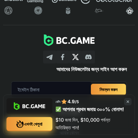
আমাদের নিউজলেটার জন্য সাইন আপ করুন
নিবন্ধন করুন
4.9
/5
রেটিং:
আপনার প্রথম জমায় ৩০০% বোনাস!
বেটিং একাডেমি
$10 জমা দিন, $10,000 পর্যন্ত
গাইডবুক
এখনই খেলুন!
অতিরিক্ত পান!
আর্থিক কৌশল