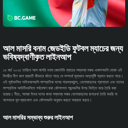
আল মাসরি বনাম জেডইডি ফুটবল ম্যাচের জন্য
ভবিষ্যদ্বাণীকৃত লাইনআপ
১৯ মার্চ ২০২৫ তারিখে আল মাসরি বনাম জেডইডি ম্যাচের সম্ভাব্য শুরুর একাদশগুলি বোঝা এই
মিশরীয় লীগ কাপ ম্যাচটি কীভাবে ঘটতে পারে সে সম্পর্কে মূল্যবান অন্তর্দৃষ্টি প্রদান করতে পারে।
এই পূর্বাভাসিত লাইনআপগুলি সাম্প্রতিক দলের পারফরম্যান্স, খেলোয়াড়দের প্রাপ্যতা এবং তাদের
সাম্প্রতিক আউটিংগুলিতে পর্যবেক্ষণ করা কৌশলগত পছন্দগুলির উপর ভিত্তি করে তৈরি করা
হয়েছে। নীচে, আমরা উভয় দলের জন্য সম্ভাব্য শুরুর খেলোয়াড়দের রূপরেখা তৈরি করছি যা
আপনাকে মূল ম্যাচআপ এবং কৌশলগুলি অনুমান করতে সহায়তা করবে।
আল মাসরির সম্ভাব্য শুরুর লাইনআপ