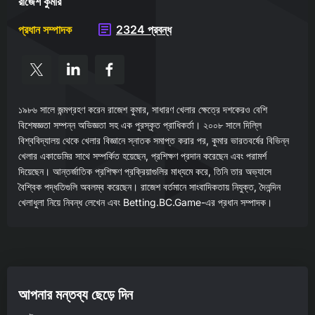
রাজেশ কুমার
প্রধান সম্পাদক
2324 প্রবন্ধ
১৯৮৬ সালে জন্মগ্রহণ করেন রাজেশ কুমার, সাধারণ খেলার ক্ষেত্রে দশকেরও বেশি
বিশেষজ্ঞতা সম্পন্ন অভিজ্ঞতা সহ এক পুরস্কৃত প্রাধিকর্তা। ২০০৮ সালে দিল্লি
বিশ্ববিদ্যালয় থেকে খেলার বিজ্ঞানে স্নাতক সমাপ্ত করার পর, কুমার ভারতবর্ষের বিভিন্ন
খেলার একাডেমির সাথে সম্পর্কিত হয়েছেন, প্রশিক্ষণ প্রদান করেছেন এবং পরামর্শ
দিয়েছেন। আন্তর্জাতিক প্রশিক্ষণ প্রক্রিয়াগুলির মাধ্যমে করে, তিনি তার অভ্যাসে
বৈশ্বিক পদ্ধতিগুলি অবলম্ব করেছেন। রাজেশ বর্তমানে সাংবাদিকতায় নিযুক্ত, দৈনন্দিন
খেলাধুলা নিয়ে নিবন্ধ লেখেন এবং Betting.BC.Game-এর প্রধান সম্পাদক।
আপনার মন্তব্য ছেড়ে দিন