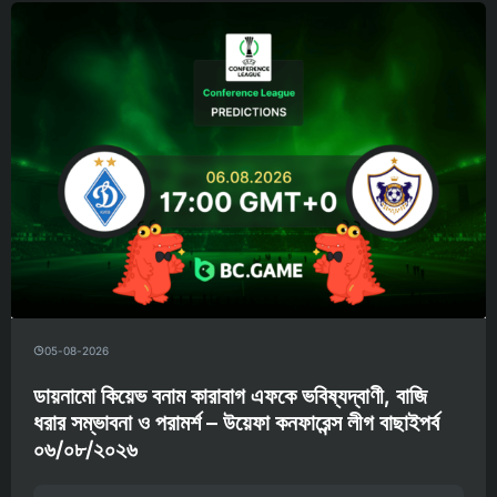
05-08-2026
ডায়নামো কিয়েভ বনাম কারাবাগ এফকে ভবিষ্যদ্বাণী, বাজি
ধরার সম্ভাবনা ও পরামর্শ – উয়েফা কনফারেন্স লীগ বাছাইপর্ব
০৬/০৮/২০২৬