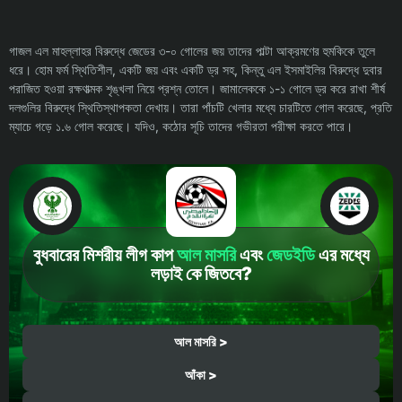
গাজল এল মাহল্লাহর বিরুদ্ধে জেডের ৩-০ গোলের জয় তাদের পাল্টা আক্রমণের হুমকিকে তুলে
ধরে। হোম ফর্ম স্থিতিশীল, একটি জয় এবং একটি ড্র সহ, কিন্তু এল ইসমাইলির বিরুদ্ধে দুবার
পরাজিত হওয়া রক্ষণাত্মক শৃঙ্খলা নিয়ে প্রশ্ন তোলে। জামালেককে ১-১ গোলে ড্র করে রাখা শীর্ষ
দলগুলির বিরুদ্ধে স্থিতিস্থাপকতা দেখায়। তারা পাঁচটি খেলার মধ্যে চারটিতে গোল করেছে, প্রতি
ম্যাচে গড়ে ১.৬ গোল করেছে। যদিও, কঠোর সূচি তাদের গভীরতা পরীক্ষা করতে পারে।
বুধবারের মিশরীয় লীগ কাপ
আল মাসরি
এবং
জেডইডি
এর মধ্যে
লড়াই কে জিতবে?
আল মাসরি >
আঁকা >