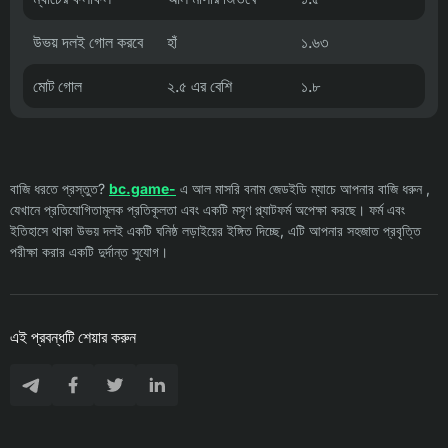
উভয় দলই গোল করবে
হাঁ
১.৬৩
মোট গোল
২.৫ এর বেশি
১.৮
বাজি ধরতে প্রস্তুত?
bc.game-
এ আল মাসরি বনাম জেডইডি ম্যাচে আপনার বাজি ধরুন ,
যেখানে প্রতিযোগিতামূলক প্রতিকূলতা এবং একটি মসৃণ প্ল্যাটফর্ম অপেক্ষা করছে। ফর্ম এবং
ইতিহাসে থাকা উভয় দলই একটি ঘনিষ্ঠ লড়াইয়ের ইঙ্গিত দিচ্ছে, এটি আপনার সহজাত প্রবৃত্তি
পরীক্ষা করার একটি দুর্দান্ত সুযোগ।
এই প্রবন্ধটি শেয়ার করুন