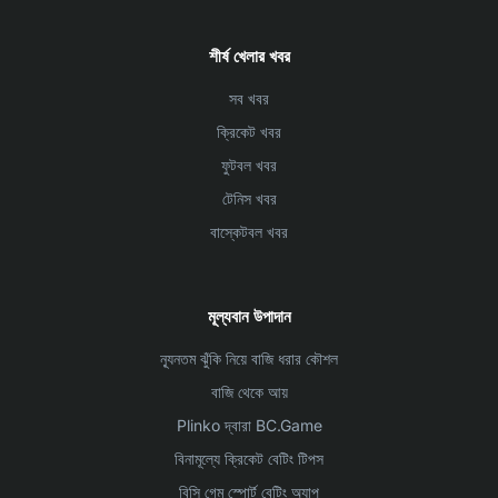
শীর্ষ খেলার খবর
সব খবর
ক্রিকেট খবর
ফুটবল খবর
টেনিস খবর
বাস্কেটবল খবর
মূল্যবান উপাদান
ন্যূনতম ঝুঁকি নিয়ে বাজি ধরার কৌশল
বাজি থেকে আয়
Plinko দ্বারা BC.Game
বিনামূল্যে ক্রিকেট বেটিং টিপস
বিসি গেম স্পোর্ট বেটিং অ্যাপ