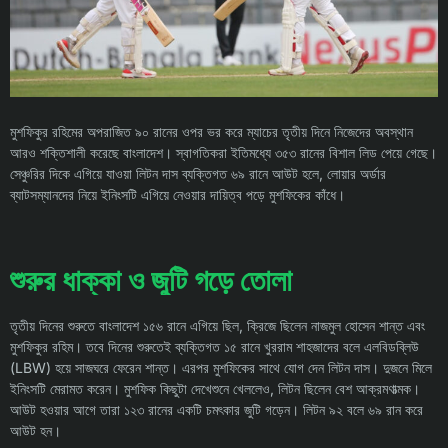
মুশফিকুর রহিমের অপরাজিত ৯০ রানের ওপর ভর করে ম্যাচের তৃতীয় দিনে নিজেদের অবস্থান
আরও শক্তিশালী করেছে বাংলাদেশ। স্বাগতিকরা ইতিমধ্যে ৩৫৩ রানের বিশাল লিড পেয়ে গেছে।
সেঞ্চুরির দিকে এগিয়ে যাওয়া লিটন দাস ব্যক্তিগত ৬৯ রানে আউট হলে, লোয়ার অর্ডার
ব্যাটসম্যানদের নিয়ে ইনিংসটি এগিয়ে নেওয়ার দায়িত্ব পড়ে মুশফিকের কাঁধে।
শুরুর ধাক্কা ও জুটি গড়ে তোলা
তৃতীয় দিনের শুরুতে বাংলাদেশ ১৫৬ রানে এগিয়ে ছিল, ক্রিজে ছিলেন নাজমুল হোসেন শান্ত এবং
মুশফিকুর রহিম। তবে দিনের শুরুতেই ব্যক্তিগত ১৫ রানে খুররাম শাহজাদের বলে এলবিডব্লিউ
(LBW) হয়ে সাজঘরে ফেরেন শান্ত। এরপর মুশফিকের সাথে যোগ দেন লিটন দাস। দুজনে মিলে
ইনিংসটি মেরামত করেন। মুশফিক কিছুটা দেখেশুনে খেললেও, লিটন ছিলেন বেশ আক্রমণাত্মক।
আউট হওয়ার আগে তারা ১২৩ রানের একটি চমৎকার জুটি গড়েন। লিটন ৯২ বলে ৬৯ রান করে
আউট হন।