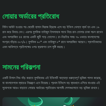
লোয়ার অর্ডারের প্রতিরোধ
লিটন আউট হওয়ার পর মেহেদী হাসান মিরাজ ক্রিজে এসে বড় ইনিংস খেলতে ব্যর্থ হন এবং ১৯
রান করে বিদায় নেন। এরপর মুশফিক তাইজুল ইসলামকে সাথে নিয়ে রান তোলার চাকা সচল রাখেন
এবং অপরাজিত ৪৪ রানের একটি জুটি গড়ে তোলেন। চা-বিরতির সময় ৭৯ ওভারে বাংলাদেশের
সংগ্রহ দাঁড়ায় ৩০৭/৬। মুশফিক ৯০* এবং তাইজুল ৮* রানে অপরাজিত আছেন। স্বাগতিকদের
এমন আধিপত্য প্রতিপক্ষের ওপর ক্রমাগত চাপ সৃষ্টি করছে।
সামনের পরিকল্পনা
একটি বিশাল লিড দাঁড় করাতে মুশফিকের এই ইনিংসটি অত্যন্ত গুরুত্বপূর্ণ ভূমিকা পালন করেছে,
যা বাংলাদেশকে ম্যাচের নিয়ন্ত্রণ এনে দিয়েছে। প্রথম ইনিংসে বড় ব্যবধানে এগিয়ে যাওয়ার এই
সুযোগকে আরও বাড়াতে লোয়ার অর্ডারের প্রতিরোধ আগামী সেশনগুলোতে বড় ভূমিকা রাখবে।