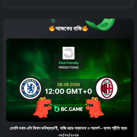
আজকের বাজি
চেলসি বনাম এসি মিলান ভবিষ্যদ্বাণী, বাজি ধরার সম্ভাবনা ও পরামর্শ – ক্লাব প্রীতি ম্যাচ
০৮/০৮/২০২৬