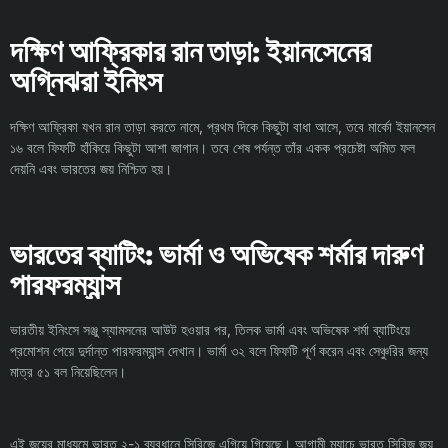
দক্ষিণ আফ্রিকার রান তাড়া: ইয়ানসেনের
অগ্নিঝরা ইনিংস
দক্ষিণ আফ্রিকা যখন রান তাড়া করতে নামে, প্রথম দিকে কিছুটা বাধা আসে, তবে মার্কো ইয়ানসেন
১৬ বলে ফিফটি হাঁকিয়ে কিছুটা আশা জাগান। তবে শেষ পর্যন্ত তাঁর একক প্রচেষ্টা অমিত ফল
দেয়নি এবং ভারতের জয় নিশ্চিত হয়।
ভারতের ব্যাটিং: ভার্মা ও অভিষেক শর্মার দারুণ
পারফরম্যান্স
ভারতীয় ইনিংসে সঞ্জু স্যামসনের আউট হওয়ার পর, তিলক ভার্মা এবং অভিষেক শর্মা ব্যাটিংয়ে
প্রমোশন পেয়ে দুর্দান্ত পারফরম্যান্স দেখান। ভার্মা ৩২ বলে ফিফটি পূর্ণ করেন এবং সেঞ্চুরির জন্য
মাত্র ৫১ বল নিয়েছিলেন।
এই জয়ের মাধ্যমে ভারত ২-১ ব্যবধানে সিরিজে এগিয়ে গিয়েছে। আগামী ম্যাচে ভারত সিরিজ জয়