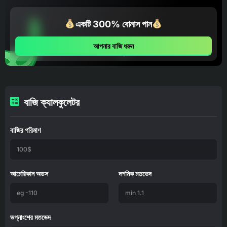
একটি 300% বোনাস পান
আপনার বাজি ধরুন
বাজি ক্যালকুলেটর
বাজির পরিমাণ
আমেরিকান অডস
দশমিক মতভেদ
ভগ্নাংশের মতভেদ