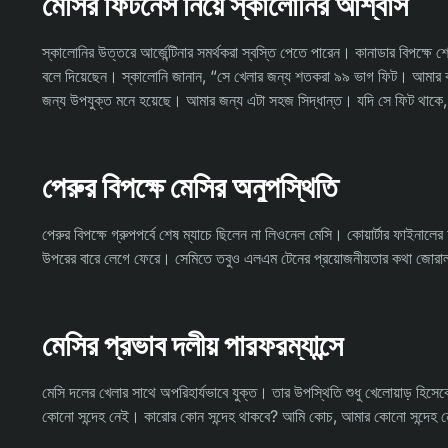
মেসির ফিটনেস নিয়ে স্কালোনির আশ্বাস
স্কালোনির উত্তরে আর্জেন্টিনার সমর্থকরা স্বস্তি পেতে পারেন। কানাডার বিপক্ষ
বলে দিয়েছেন। স্কালোনি জানান, “সে খেলার জন্য শতকরা ৯৯ ভাগ ফিট। আমার কখ
জন্য উপযুক্ত মনে হয়েছে। আমার জন্য এটা সহজ সিদ্ধান্ত। যদি সে ফিট থাকে,
পেরুর বিপক্ষে মেসির অনুপস্থিতি
পেরুর বিপক্ষে গ্রুপপর্বে শেষ ম্যাচে ছিলেন না লিওনেল মেসি। কোয়ার্টার ফাইনালের
উপরের বারে লেগে ফেরে। সেমিতে তবুও এলএম টেনের প্রয়োজনীয়তার কথা জোর
মেসির প্রভাব দলীয় পারফরম্যান্সে
মেসি দলের খেলার সাথে অপরিহার্যভাবে যুক্ত। তার উপস্থিতি শুধু খেলোয়াড় হিসে
কোনো সন্দেহ নেই। কারোর কোন সন্দেহ থাকবে? আমি কোচ, আমার কোনো সন্দেহ ন