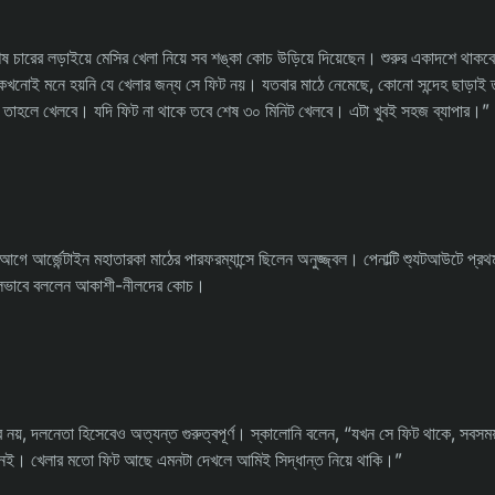
ে শেষ চারের লড়াইয়ে মেসির খেলা নিয়ে সব শঙ্কা কোচ উড়িয়ে দিয়েছেন। শুরুর একাদশে থাকব
নোই মনে হয়নি যে খেলার জন্য সে ফিট নয়। যতবার মাঠে নেমেছে, কোনো সন্দেহ ছাড়াই 
 তাহলে খেলবে। যদি ফিট না থাকে তবে শেষ ৩০ মিনিট খেলবে। এটা খুবই সহজ ব্যাপার।”
 আগে আর্জেন্টাইন মহাতারকা মাঠের পারফরম্যান্সে ছিলেন অনুজ্জ্বল। পেনাল্টি শ্যুটআউটে প্র
ালভাবে বললেন আকাশী-নীলদের কোচ।
বে নয়, দলনেতা হিসেবেও অত্যন্ত গুরুত্বপূর্ণ। স্কালোনি বলেন, “যখন সে ফিট থাকে, সবস
েই। খেলার মতো ফিট আছে এমনটা দেখলে আমিই সিদ্ধান্ত নিয়ে থাকি।”