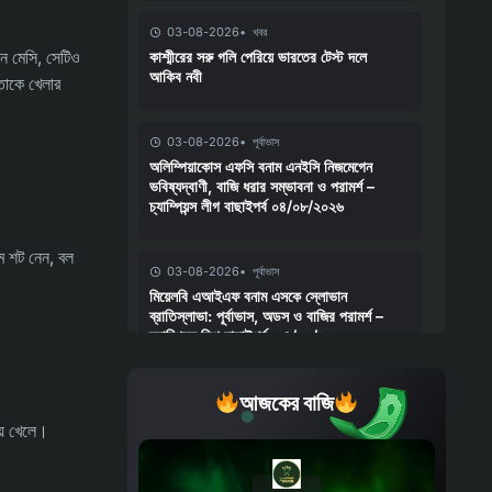
03-08-2026
খবর
েন মেসি, সেটিও
কাশ্মীরের সরু গলি পেরিয়ে ভারতের টেস্ট দলে
আকিব নবী
তাকে খেলার
03-08-2026
পূর্বাভাস
অলিম্পিয়াকোস এফসি বনাম এনইসি নিজমেগেন
ভবিষ্যদ্বাণী, বাজি ধরার সম্ভাবনা ও পরামর্শ –
চ্যাম্পিয়ন্স লীগ বাছাইপর্ব ০৪/০৮/২০২৬
থম শট নেন, বল
03-08-2026
পূর্বাভাস
মিয়েলবি এআইএফ বনাম এসকে স্লোভান
ব্রাতিস্লাভা: পূর্বাভাস, অডস ও বাজির পরামর্শ –
চ্যাম্পিয়ন্স লিগ বাছাইপর্ব, ০৪/০৮/২০২৬
আজকের বাজি
03-08-2026
পূর্বাভাস
মিয়ানমার বনাম লাওস ভবিষ্যদ্বাণী, বাজি ধরার
ময় খেলে।
সম্ভাবনা, বেটিং টিপস – আসিয়ান চ্যাম্পিয়নশিপ
০৪/০৮/২০২৬