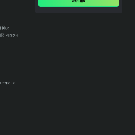
এখন বাজি
29/07/2026
28-07-2026
পূর্বাভাস
আন্তর্জাতিক বনাম ফ্ল্যামেঙ্গো ভবিষ্যদ্বাণী,
া দিতে
মতভেদ এবং বাজির টিপস – সেরি এ বেটানো
থিতি আমাদের
29/07/2026
র দক্ষতা ও