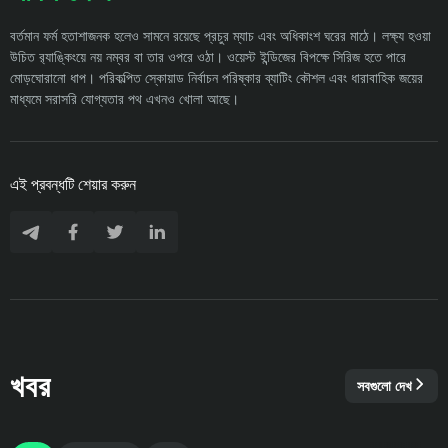
বর্তমান ফর্ম হতাশাজনক হলেও সামনে রয়েছে প্রচুর ম্যাচ এবং অধিকাংশ ঘরের মাঠে। লক্ষ্য হওয়া
উচিত র‌্যাঙ্কিংয়ে নয় নম্বর বা তার ওপরে ওঠা। ওয়েস্ট ইন্ডিজের বিপক্ষে সিরিজ হতে পারে
মোড়ঘোরানো ধাপ। পরিকল্পিত স্কোয়াড নির্বাচন পরিষ্কার ব্যাটিং কৌশল এবং ধারাবাহিক জয়ের
মাধ্যমে সরাসরি যোগ্যতার পথ এখনও খোলা আছে।
এই প্রবন্ধটি শেয়ার করুন
খবর
সবগুলো দেখ