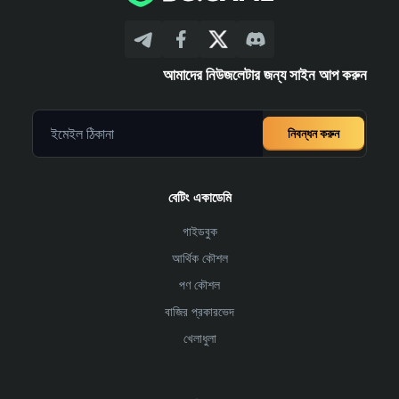
আমাদের নিউজলেটার জন্য সাইন আপ করুন
নিবন্ধন করুন
বেটিং একাডেমি
গাইডবুক
আর্থিক কৌশল
পণ কৌশল
বাজির প্রকারভেদ
খেলাধুলা