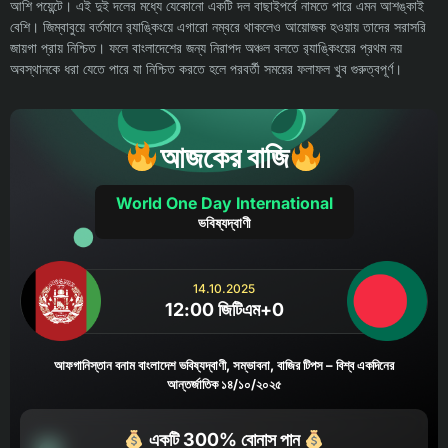
আশি পয়েন্টে। এই দুই দলের মধ্যে যেকোনো একটি দল বাছাইপর্বে নামতে পারে এমন আশঙ্কাই
বেশি। জিম্বাবুয়ে বর্তমানে র‌্যাঙ্কিংয়ে এগারো নম্বরে থাকলেও আয়োজক হওয়ায় তাদের সরাসরি
জায়গা প্রায় নিশ্চিত। ফলে বাংলাদেশের জন্য নিরাপদ অঞ্চল বলতে র‌্যাঙ্কিংয়ের প্রথম নয়
অবস্থানকে ধরা যেতে পারে যা নিশ্চিত করতে হলে পরবর্তী সময়ের ফলাফল খুব গুরুত্বপূর্ণ।
আজকের বাজি
World One Day International
ভবিষ্যদ্বাণী
14.10.2025
12:00 জিটিএম+0
আফগানিস্তান বনাম বাংলাদেশ ভবিষ্যদ্বাণী, সম্ভাবনা, বাজির টিপস – বিশ্ব একদিনের
আন্তর্জাতিক ১৪/১০/২০২৫
একটি 300% বোনাস পান