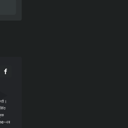
র্তা।
্কিত
বিক
Game-এর