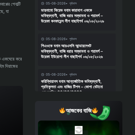
্পের পেনাল্টি
05-08-2026
পূর্বাভাস
ডায়নামো কিয়েভ বনাম কারাবাগ এফকে
ছে, যা
ভবিষ্যদ্বাণী, বাজি ধরার সম্ভাবনা ও পরামর্শ –
উয়েফা কনফারেন্স লীগ বাছাইপর্ব ০৬/০৮/২০২৬
05-08-2026
পূর্বাভাস
পিএওকে বনাম আরএসসি আন্ডারলেখট
ভবিষ্যদ্বাণী, বাজি ধরার সম্ভাবনা ও পরামর্শ –
উয়েফা ইউরোপা লীগ বাছাইপর্ব ০৬/০৮/২০২৬
কে একঘেয়ে করে
িম দিয়াজের
05-08-2026
পূর্বাভাস
করিন্থিয়ানস বনাম আন্তর্জাতিক ভবিষ্যদ্বাণী,
প্রতিকূলতা এবং বাজির টিপস – কোপা বেটানো
ডো ব্রাসিল 06/08/2026
আজকের বাজি
04-08-2026
পূর্বাভাস
চেলসি বনাম জুভেন্টাস ভবিষ্যদ্বাণী, বাজি ধরার
সম্ভাবনা ও পরামর্শ – ক্লাব প্রীতি ম্যাচ
০৫/০৮/২০২৬