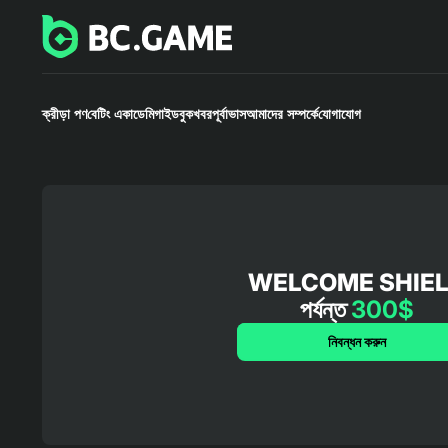
ক্রীড়া পণ
বেটিং একাডেমি
গাইডবুক
খবর
পূর্বাভাস
আমাদের সম্পর্কে
যোগাযোগ
WELCOME SHIE
পর্যন্ত
300$
নিবন্ধন করুন