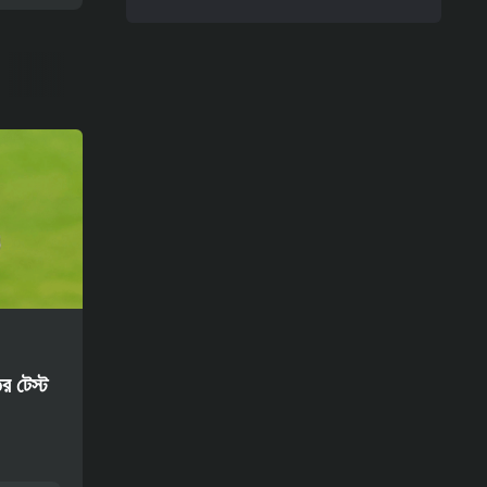
31-07-2026
পূর্বাভাস
থাইল্যান্ড বনাম মালয়েশিয়া ভবিষ্যদ্বাণী, বাজি
ধরার সম্ভাবনা ও পরামর্শ – আসিয়ান
চ্যাম্পিয়নশিপ ০১/০৮/২০২৬
র টেস্ট