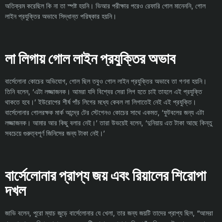
অতিক্রম করেছিল কি না তা স্পষ্ট হয়নি। ভিআর পরীক্ষার পরেও রেফারি গোল মানেননি, গোল
লাইন প্রযুক্তির অভাবে সিদ্ধান্ত পরিষ্কার হয়নি।
লা লিগায় গোল লাইন প্রযুক্তির অভাব
বার্সেলোনা কোচের অভিযোগ, গোল ছিল তবুও গোল লাইন প্রযুক্তির অভাবে তা গণনা হয়নি।
তিনি বলেন, ‘এটা লজ্জাজনক। আমরা যদি বিশ্বের সেরা লিগ হতে চাই তাহলে এই প্রযুক্তি
থাকতে হবে।’ ইউরোপের শীর্ষ পাঁচ লিগের মধ্যে কেবল লা লিগাতেই নেই এই প্রযুক্তি।
বার্সেলোনার গোলরক্ষক মার্ক আন্দ্রে টের স্টেগেনও কোচের সাথে একমত, ‘ফুটবলের জন্য এটা
লজ্জাজনক। আমার আর কিছু বলার নেই।’ তারা উভয়েই বলেন, ‘দুনিয়ায় এত টাকা আছে কিন্তু
সবচেয়ে গুরুত্বপূর্ণ জিনিসের জন্য টাকা নেই।’
বার্সেলোনার প্রাপ্য জয় এবং রিয়ালের শিরোপা
দখল
জাভি বলেন, পুরো ম্যাচ জুড়ে বার্সেলোনার যে খেলা, তার জন্য জয়টি তাদের প্রাপ্য ছিল, “আমরা