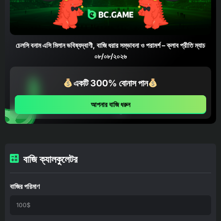
চেলসি বনাম এসি মিলান ভবিষ্যদ্বাণী, বাজি ধরার সম্ভাবনা ও পরামর্শ – ক্লাব প্রীতি ম্যাচ
০৮/০৮/২০২৬
একটি 300% বোনাস পান
আপনার বাজি ধরুন
বাজি ক্যালকুলেটর
বাজির পরিমাণ