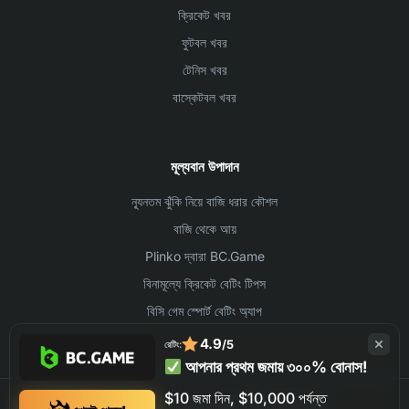
ক্রিকেট খবর
ফুটবল খবর
টেনিস খবর
বাস্কেটবল খবর
মূল্যবান উপাদান
ন্যূনতম ঝুঁকি নিয়ে বাজি ধরার কৌশল
বাজি থেকে আয়
Plinko দ্বারা BC.Game
বিনামূল্যে ক্রিকেট বেটিং টিপস
বিসি গেম স্পোর্ট বেটিং অ্যাপ
4.9
/5
রেটিং:
আপনার প্রথম জমায় ৩০০% বোনাস!
$10 জমা দিন, $10,000 পর্যন্ত
©2026 BC.GAME ALL RIGHTS RESERVED