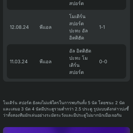
สปอร์ต
โมเดิร์น
สปอร์ต
12.08.24
พีแอล
1-1
ปะทะ อัล
อิตติฮัด
อัล อิตติฮัด
ปะทะ โม
11.03.24
พีแอล
0-0
เดิร์น
สปอร์ต
โมเดิร์น สปอร์ต ยังคงไม่แพ้ใครในการพบกันทั้ง 5 นัด โดยชนะ 2 นัด
และเสมอ 3 นัด 4 นัดมีประตูรวมต่ำกว่า 2.5 ประตู รูปแบบดังกล่าวบ่งชี้
ว่าทั้งสองทีมมักเล่นอย่างระมัดระวังและมีประตูไม่มากนักเมื่อเจอกัน