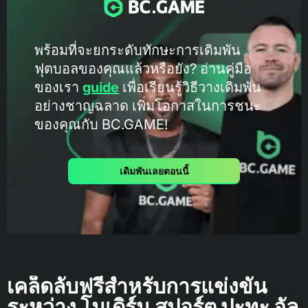
พร้อมที่จะยกระดับทักษะการเดิมพัน
ฟุตบอลของคุณแล้วหรือยัง? อ่านคู่มือ
ของเรา
guide
เพื่อเรียนรู้วิธีวางเดิมพัน
อย่างชาญฉลาด เพิ่มโอกาสในการชนะ
ของคุณกับ BC.GAME!
เดิมพันเลยตอนนี้
เคล็ดลับฟรีสำหรับการแข่งขัน
ระหว่าง โมเดิร์น สปอร์ต ปะทะ อัล