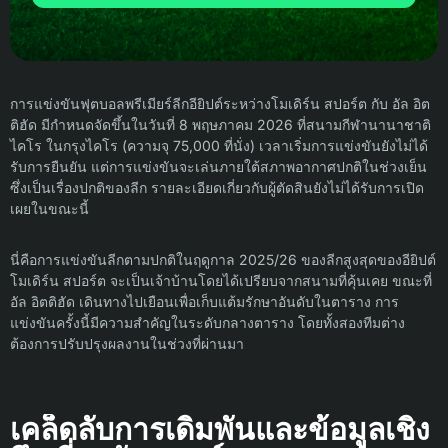
การแข่งขันฟุตบอลพรีเมียร์ลีกอียิปต์ระหว่างโมเดิร์น สปอร์ต กับ อัล อิต
ติฮัด มีกำหนดจัดขึ้นในวันที่ 8 พฤษภาคม 2026 ที่สนามกีฬานานาชาติ
ไคโร ในกรุงไคโร (ความจุ 75,000 ที่นั่ง) เวลาเริ่มการแข่งขันยังไม่ได้
รับการยืนยัน แต่การแข่งขันจะเล่นภายใต้สภาพอากาศปกติในช่วงเย็น
ซึ่งเป็นเรื่องปกติของลีก รายละเอียดเกี่ยวกับผู้ตัดสินยังไม่ได้รับการเปิด
เผยในขณะนี้
นี่คือการแข่งขันลีกตามปกติในฤดูกาล 2025/26 ของลีกสูงสุดของอียิปต์
โมเดิร์น สปอร์ต จะเป็นเจ้าบ้านโดยได้เปรียบจากสนามที่คุ้นเคย ขณะที่
อัล อิตติฮัด เดินทางไปเยือนเพื่อเก็บแต้มรักษาอันดับในตาราง การ
แข่งขันครั้งนี้มีความสำคัญในระดับกลางตาราง โดยทั้งสองทีมต่าง
ต้องการปรับปรุงผลงานในช่วงที่ผ่านมา
เคล็ดลับการเดิมพันและข้อมูลเชิง