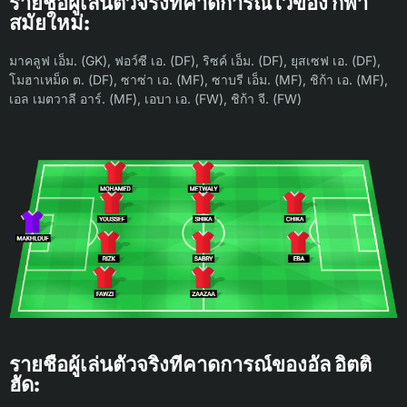
รายชื่อผู้เล่นตัวจริงที่คาดการณ์ไว้ของ กีฬา
สมัยใหม่:
มาคลูฟ เอ็ม. (GK), ฟอว์ซี เอ. (DF), ริซค์ เอ็ม. (DF), ยุสเซฟ เอ. (DF),
โมฮาเหม็ด ต. (DF), ซาซ่า เอ. (MF), ซาบรี เอ็ม. (MF), ชิก้า เอ. (MF),
เอล เมตวาลี อาร์. (MF), เอบา เอ. (FW), ชิก้า จี. (FW)
รายชื่อผู้เล่นตัวจริงที่คาดการณ์ของอัล อิตติ
ฮัด: