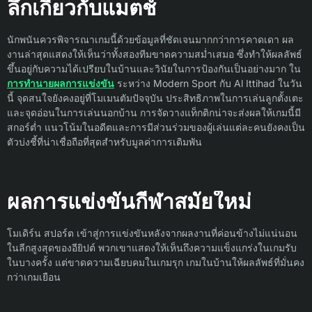
ลึกเกี่ยวกับแมตช์
นักพนันควรพิจารณาเกมนี้ด้วยข้อมูลที่ชัดเจนมากกว่าการคาดเดา ผล
งานล่าสุดแสดงให้เห็นว่าทั้งสองทีมขาดความสม่ำเสมอ ซึ่งทำให้ผลลัพธ์
ขึ้นอยู่กับความได้เปรียบในบ้านและวินัยในการป้องกันเป็นอย่างมาก ใน
การทำนายผลการแข่งขัน
ระหว่าง Modern Sport กับ Al Ittihad ในวัน
นี้ จุดสนใจยังคงอยู่ที่โมเมนตัมปัจจุบัน ประสิทธิภาพในการเล่นลูกตั้งเตะ
และจุดอ่อนในการเล่นนอกบ้าน การจัดวางแท็กติกน่าจะส่งผลให้เกมนี้มี
สกอร์ต่ำ แนวโน้มในอดีตและการมีส่วนร่วมของผู้เล่นแต่ละคนยังคงเป็น
ตัวบ่งชี้ที่น่าเชื่อถือที่สุดสำหรับมูลค่าการเดิมพัน
ผลการแข่งขันกีฬาสมัยใหม่
โมเดิร์น สปอร์ต เข้าสู่การแข่งขันหลังจากผลงานที่ค่อนข้างไม่แน่นอน
ในลีกสูงสุดของอียิปต์ พวกเขาแสดงให้เห็นถึงความแข็งแกร่งในเกมรับ
ในบางครั้ง แต่ขาดความเฉียบคมในเกมรุก เกมในบ้านให้ผลลัพธ์ที่มั่นคง
กว่าเกมเยือน