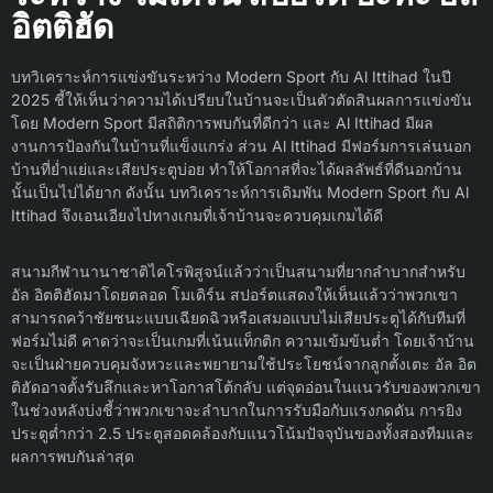
อิตติฮัด
บทวิเคราะห์การแข่งขันระหว่าง Modern Sport กับ Al Ittihad ในปี
2025 ชี้ให้เห็นว่าความได้เปรียบในบ้านจะเป็นตัวตัดสินผลการแข่งขัน
โดย Modern Sport มีสถิติการพบกันที่ดีกว่า และ Al Ittihad มีผล
งานการป้องกันในบ้านที่แข็งแกร่ง ส่วน Al Ittihad มีฟอร์มการเล่นนอก
บ้านที่ย่ำแย่และเสียประตูบ่อย ทำให้โอกาสที่จะได้ผลลัพธ์ที่ดีนอกบ้าน
นั้นเป็นไปได้ยาก ดังนั้น บทวิเคราะห์การเดิมพัน Modern Sport กับ Al
Ittihad จึงเอนเอียงไปทางเกมที่เจ้าบ้านจะควบคุมเกมได้ดี
สนามกีฬานานาชาติไคโรพิสูจน์แล้วว่าเป็นสนามที่ยากลำบากสำหรับ
อัล อิตติฮัดมาโดยตลอด โมเดิร์น สปอร์ตแสดงให้เห็นแล้วว่าพวกเขา
สามารถคว้าชัยชนะแบบเฉียดฉิวหรือเสมอแบบไม่เสียประตูได้กับทีมที่
ฟอร์มไม่ดี คาดว่าจะเป็นเกมที่เน้นแท็กติก ความเข้มข้นต่ำ โดยเจ้าบ้าน
จะเป็นฝ่ายควบคุมจังหวะและพยายามใช้ประโยชน์จากลูกตั้งเตะ อัล อิต
ติฮัดอาจตั้งรับลึกและหาโอกาสโต้กลับ แต่จุดอ่อนในแนวรับของพวกเขา
ในช่วงหลังบ่งชี้ว่าพวกเขาจะลำบากในการรับมือกับแรงกดดัน การยิง
ประตูต่ำกว่า 2.5 ประตูสอดคล้องกับแนวโน้มปัจจุบันของทั้งสองทีมและ
ผลการพบกันล่าสุด