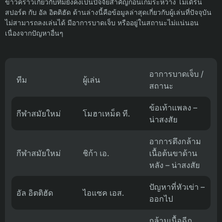
ข่าวคราวเกี่ยวกับทีมยังคงเป็นปัจจัยสำคัญก่อนเกมระหว่าง โมเดิร์น
สปอร์ต กับ อัล อิตติฮัด ด้านล่างนี้คือข้อมูลล่าสุดเกี่ยวกับผู้เล่นที่ปัจจุบัน
ไม่สามารถลงเล่นได้ มีอาการบาดเจ็บ หรืออยู่ในสถานะไม่แน่นอน
เนื่องจากปัญหาอื่นๆ
อาการบาดเจ็บ /
ทีม
ผู้เล่น
สถานะ
ข้อเท้าแพลง –
กีฬาสมัยใหม่
โมฮาเหม็ด ที.
น่าสงสัย
อาการตึงกล้าม
กีฬาสมัยใหม่
ชิก้า เอ.
เนื้อต้นขาด้าน
หลัง – น่าสงสัย
ปัญหาที่หัวเข่า –
อัล อิตติฮัด
ไอแซค เอส.
ออกไป
กล้ามเนื้อฉีก