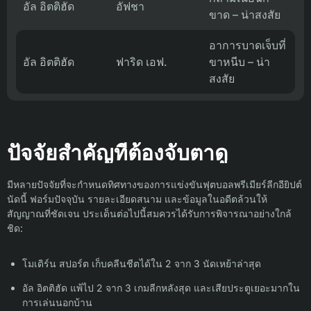
อัล อิตติฮัด
อัฟชา
ขาด – น่าสงสัย
อาการบาดเจ็บที่
อัล อิตติฮัด
ฟาริด เอฟ.
ขาหนีบ – น่า
สงสัย
ปัจจัยสำคัญที่ต้องจับตาดู
มีหลายปัจจัยที่จะกำหนดทิศทางของการแข่งขันฟุตบอลพรีเมียร์ลีกอียิปต์
นัดนี้ ฟอร์มปัจจุบัน รายละเอียดสนาม และข้อมูลในอดีตล้วนให้
สัญญาณที่ชัดเจน ประเด็นต่อไปนี้สมควรได้รับการพิจารณาอย่างใกล้
ชิด:
โมเดิร์น สปอร์ต เก็บคลีนชีตได้ใน 2 จาก 3 นัดเหย้าล่าสุด
อัล อิตติฮัด แพ้ไป 2 จาก 3 เกมลีกหลังสุด และเสียประตูเยอะมากใน
การเล่นนอกบ้าน