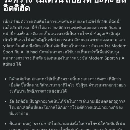
อิตติฮัด
เมื่อเตรียมตัววางเดิมพันในการแข่งขันฟุตบอลพรีเมียร์ลีกอียิปต์นัดนี้
เคล็ดลับฟรีเหล่านี้ซึ่งได้มาจากสถิติการแข่งขันและผลการพบกันก่อน
หน้านี้ของทั้งสองทีม จะเป็นแนวทางที่เป็นประโยชน์ ข้อมูลเชิงลึกมุ่ง
เน้นไปที่แนวโน้มสำคัญในฟอร์มการเล่น ลักษณะเฉพาะของสนาม และ
รูปแบบในอดีต ซึ่งมักจะเป็นปัจจัยชี้ขาดในการแข่งขันระหว่าง Modern
Sport กับ Al Ittihad นักพนันสามารถใช้ประเด็นเหล่านี้เพื่อปรับปรุง
แนวทางการวางเดิมพันของตนเองในการแข่งขัน Modern Sport vs Al
Ittihad ได้
กีฬาสมัยใหม่มักแสดงให้เห็นถึงความมั่นคงและการจัดการที่ดีกว่า
เมื่อจัดขึ้นที่สนามกีฬานานาชาติไคโร ซึ่งผู้ชมจำนวนมากมักช่วยยก
ระดับประสิทธิภาพการแข่งขันได้
อัล อิตติฮัด มีปัญหาอย่างเห็นได้ชัดในการเล่นเกมเยือนตลอดฤดูกาล
โดยมักเสียพื้นที่และโอกาสให้กับการโจมตีที่วางแผนมาอย่างดีของ
ทีมเจ้าบ้าน
พื้นสนามหญ้าธรรมชาติในสนามแห่งนี้เอื้อประโยชน์ให้กับทีมที่เน้น
การครองบอลและการส่งบอลสั้นที่แม่นยำมากกว่าการเล่นแบบเน้น