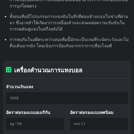
การบุกโดยตรง
ทั้งสองทีมมีโปรแกรมการแข่งขันในลีกที่ค่อนข้างแน่นในช่วงที่ผ่าน
มา ซึ่งอาจทำให้เกิดอาการเหนื่อยล้าและส่งผลต่อความเข้มข้นใน
การกดดันคู่แข่งในครึ่งหลังได้
การพบกันในอดีตระหว่างสองทีมนี้มักจะเป็นเกมที่ระมัดระวังและไม่
ตื่นเต้นมากนัก โดยเน้นการป้องกันมากกว่าการเสี่ยงโจมตี
เครื่องคำนวณการแทงบอล
จำนวนเงินแทง
อัตราต่อรองแบบอเมริกัน
อัตราต่อรองแบบทศนิยม