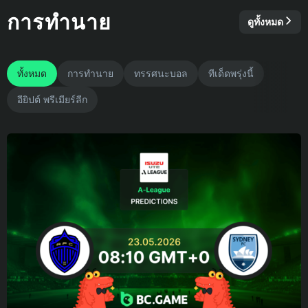
การทำนาย
ดูทั้งหมด
ทั้งหมด
การทำนาย
ทรรศนะบอล
ทีเด็ดพรุ่งนี้
อียิปต์ พรีเมียร์ลีก