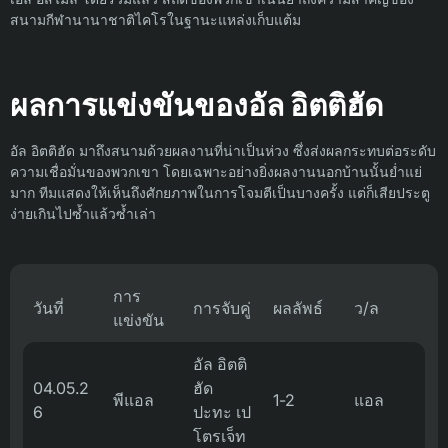
สนามกีฬานานาชาติไคโรในฐานะแหล่งเก็บแต้ม
ผลการแข่งขันของอัล อิตติฮัด
อัล อิตติฮัด มาถึงสนามด้วยผลงานที่น่าเป็นห่วง ซึ่งส่งผลกระทบต่อระดับ
ความเชื่อมั่นของพวกเขา โดยเฉพาะอย่างยิ่งผลงานนอกบ้านนั้นย่ำแย่
มาก ทีมแสดงให้เห็นถึงศักยภาพในการโจมตีเป็นบางครั้ง แต่ก็เสียประตู
ง่ายเกินไปซ้ำแล้วซ้ำเล่า
การ
วันที่
การจับคู่
ผลลัพธ์
ว/ล
แข่งขัน
อัล อิตติ
04.05.2
ฮัด
พีแอล
1-2
แอล
6
ปะทะ เป
โตรเจ็ท