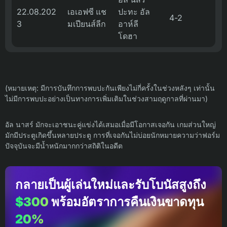
22.08.202
เอเอฟซี แช
ปะทะ อัล
4-2
3
มเปียนส์ลีก
อาห์ลี
โดฮา
(หมายเหตุ: มีการบันทึกการพบปะกันเพียงไม่กี่ครั้งในช่วงหลังๆ เท่านั้น
ไม่มีการพบปะอย่างเป็นทางการเพิ่มเติมในช่วงสามฤดูกาลที่ผ่านมา)
อัล นาสร์ มักจะเอาชนะคู่แข่งได้เสมอเมื่อมีโอกาสเจอกัน เกมส่วนใหญ่
มักมีประตูเกิดขึ้นหลายประตู การที่เจอกันไม่บ่อยนักหมายความว่าฟอร์ม
ปัจจุบันจะมีน้ำหนักมากกว่าสถิติในอดีต
กลายเป็นผู้เล่นใหม่และรับโบนัสสูงถึง
$300
พร้อมอัตราการคืนเงินขาดทุน
20%