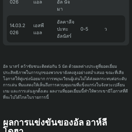
026
แอล
อัล นัจ
มา
อัลคาลีจ
14.03.2
เอสพี
ปะทะ
0-5
ว
026
แอล
อัลนัสร์
อัล นาสร์ คว้าชัยชนะติดต่อกัน 5 นัด ด้วยผลต่างประตูที่ยอดเยี่ยม
ประสิทธิภาพในการบุกของพวกเขายังคงสูงอย่างสม่ำเสมอ ขณะที่เสีย
โอกาสให้คู่แข่งน้อยมาก การหมุนเวียนผู้เล่นไม่ได้ส่งผลกระทบต่อระดับ
การเล่น ทีมแสดงให้เห็นถึงการควบคุมเกมที่แข็งแกร่งในจังหวะเปลี่ยน
เกม และการเล่นลูกตั้งเตะ ผลงานที่ยอดเยี่ยมนี้ทำให้พวกเขามีโอกาสที่ดี
ที่จะไปได้ไกลในรายการนี้
ผลการแข่งขันของอัล อาห์ลี
โดฮา