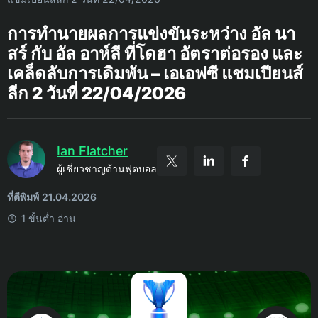
การทำนายผลการแข่งขันระหว่าง อัล นา
สร์ กับ อัล อาห์ลี ที่โดฮา อัตราต่อรอง และ
เคล็ดลับการเดิมพัน – เอเอฟซี แชมเปียนส์
ลีก 2 วันที่ 22/04/2026
Ian Flatcher
ผู้เชี่ยวชาญด้านฟุตบอล
ที่ตีพิมพ์ 21.04.2026
1 ขั้นต่ำ อ่าน