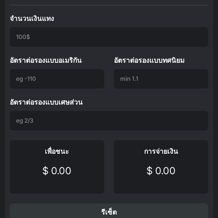
จำนวนเงินแทง
อัตราต่อรองแบบอเมริกัน
อัตราต่อรองแบบทศนิยม
อัตราต่อรองแบบเศษส่วน
เพื่อชนะ
การจ่ายเงิน
$ 0.00
$ 0.00
รีเซ็ต