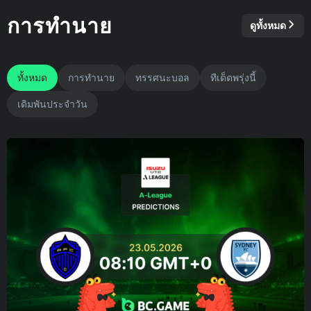
การทำนาย
ดูทั้งหมด
ทั้งหมด
การทำนาย
ทรรศนะบอล
ทีเด็ดพรุ่งนี้
เดิมพันประจำวัน