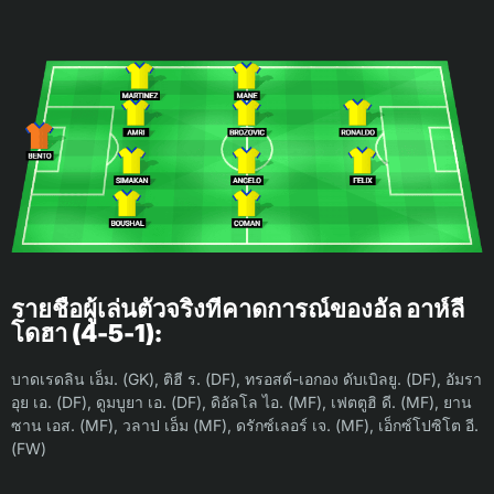
รายชื่อผู้เล่นตัวจริงที่คาดการณ์ของอัล อาห์ลี
โดฮา (4-5-1):
บาดเรดลิน เอ็ม. (GK), ติฮี ร. (DF), ทรอสต์-เอกอง ดับเบิลยู. (DF), อัมรา
อุย เอ. (DF), ดูมบูยา เอ. (DF), ดิอัลโล ไอ. (MF), เฟตตูฮิ ดี. (MF), ยาน
ซาน เอส. (MF), วลาป เอ็ม (MF), ดรักซ์เลอร์ เจ. (MF), เอ็กซ์โปซิโต อี.
(FW)