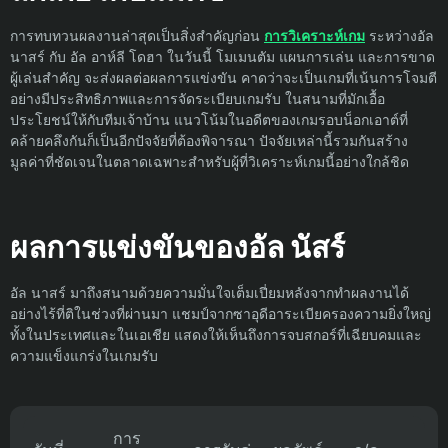
การทบทวนผลงานล่าสุดเป็นสิ่งสำคัญก่อน
การวิเคราะห์เกม
ระหว่างอัล
นาสร์ กับ อัล อาห์ลี โดฮา ในวันนี้ โมเมนตัม แผนการเล่น และการขาด
ผู้เล่นสำคัญ จะส่งผลต่อผลการแข่งขัน คาดว่าจะเป็นเกมที่เน้นการโจมตี
อย่างมีประสิทธิภาพและการจัดระเบียบเกมรับ ในสนามที่มักเอื้อ
ประโยชน์ให้กับทีมเจ้าบ้าน แนวโน้มในอดีตของเกมรอบน็อกเอาต์ที่
คล้ายคลึงกันก็เป็นอีกปัจจัยที่ต้องพิจารณา ปัจจัยเหล่านี้รวมกันสร้าง
มูลค่าที่ชัดเจนในตลาดเฉพาะสำหรับผู้ที่วิเคราะห์เกมนี้อย่างใกล้ชิด
ผลการแข่งขันของอัล นัสร์
อัล นาสร์ มาถึงสนามด้วยความมั่นใจเต็มเปี่ยมหลังจากทำผลงานได้
อย่างไร้ที่ติในช่วงที่ผ่านมา แชมป์จากซาอุดีอาระเบียครองความยิ่งใหญ่
ทั้งในประเทศและในเอเชีย แสดงให้เห็นถึงการจบสกอร์ที่เฉียบคมและ
ความแข็งแกร่งในเกมรับ
การ