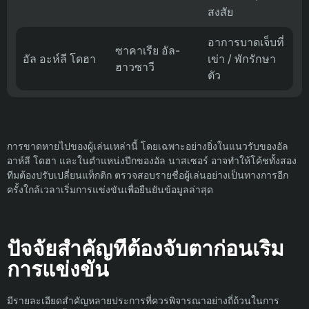
สงสัย
อาการบาดเจ็บที่
ซาคาเรีย อัล-
อัล อะห์ลี โดฮา
เข่า / พักรักษา
ฮาวซาวี
ตัว
การขาดหายไปของผู้เล่นเหล่านี้ โดยเฉพาะอย่างยิ่งในแนวรับของอัล
อาห์ลี โดฮา และในตำแหน่งปีกของอัล นาสเซอร์ อาจทำให้โค้ชทั้งสอง
ทีมต้องปรับเปลี่ยนแท็กติก ตรวจสอบรายชื่อผู้เล่นอย่างเป็นทางการอีก
ครั้งใกล้เวลาเริ่มการแข่งขันเพื่อยืนยันข้อมูลล่าสุด
ปัจจัยสำคัญที่ต้องจับตาก่อนเริ่ม
การแข่งขัน
มีรายละเอียดสำคัญหลายประการที่ควรพิจารณาอย่างถี่ถ้วนในการ