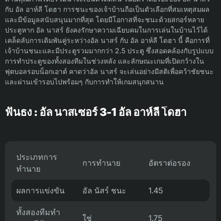
กับ อัล อาห์ลี โดฮา การชนะของเจ้าบ้านถือเป็นตัวเลือกที่สมเหตุสมผล
และมีข้อมูลสนับสนุนมากที่สุด โดยมีโอกาสที่จะชนะด้วยสกอร์หลาย
ประตูหาก อัล นาสร์ ยังคงรักษาความเฉียบคมในการเล่นในบ้านไว้ได้
เคล็ดลับการเดิมพันคู่ระหว่างอัล นาสร์ กับ อัล อาห์ลี โดฮา นี้ คือการที่
เจ้าบ้านชนะและมีประตูรวมมากกว่า 2.5 ประตู ซึ่งสอดคล้องกับรูปแบบ
การทำประตูของทั้งสองทีมในช่วงหลัง และลักษณะเกมที่เปิดกว้างใน
ฟุตบอลรอบน็อกเอาต์ คาดว่าอัล นาสร์ จะเล่นอย่างมีสติเพื่อคว้าชัยชนะ
และผ่านเข้ารอบไปพร้อมๆ กับการทำให้เกมสนุกสนาน
ฟันธง : อัล นาสเซอร์ 3-1 อัล อาห์ลี โดฮา
ประเภทการ
การทำนาย
อัตราต่อรอง
ทำนาย
ผลการแข่งขัน
อัล นัสร์ ชนะ
1.45
ทั้งสองทีมทำ
ใช่
1.75