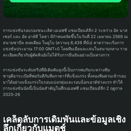
การแข่งขันรอบรองชนะเลิศ เอเอฟซี แชมเปียนส์ลีก 2 ระหว่าง อัล นาส
เซอร์ และ อัล อาห์ลี โดฮา มีกำหนดจัดขึ้นในวันที่ 22 เมษายน 2569 ณ
สนามซาบีล สเตเดียม ในดูไบ (ความจุ 8,439 ที่นั่ง) คาดว่าจะเริ่มการ
แข่งขันประมาณ 17:00 GMT+0 โดยทีมเยือนจะเล่นในสนามกลาง ราย
ละเอียดเกี่ยวกับผู้ตัดสินยังไม่ได้รับการยืนยันอย่างเป็นทางการ
การแข่งขันระดับทวีปที่มีเดิมพันสูงนี้เป็นการพบกันระหว่างทีม
ซาอุดีอาระเบียที่ฟอร์มดีกับทีมกาตาร์ที่แข็งแกร่ง ทั้งสองทีมผ่านเข้ารอบ
มาได้อย่างแข็งแกร่งในรอบแบ่งกลุ่มและรอบน็อกเอาต์ช่วงแรก ทำให้
การแข่งขันนัดนี้เป็นนัดสำคัญในศึกเอเอฟซี แชมเปียนส์ลีก 2 ฤดูกาล
2025-26
เคล็ดลับการเดิมพันและข้อมูลเชิง
ลึกเกี่ยวกับแมตช์