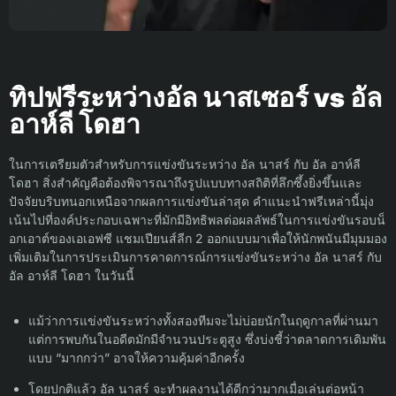
ทิปฟรีระหว่างอัล นาสเซอร์ vs อัล
อาห์ลี โดฮา
ในการเตรียมตัวสำหรับการแข่งขันระหว่าง อัล นาสร์ กับ อัล อาห์ลี
โดฮา สิ่งสำคัญคือต้องพิจารณาถึงรูปแบบทางสถิติที่ลึกซึ้งยิ่งขึ้นและ
ปัจจัยบริบทนอกเหนือจากผลการแข่งขันล่าสุด คำแนะนำฟรีเหล่านี้มุ่ง
เน้นไปที่องค์ประกอบเฉพาะที่มักมีอิทธิพลต่อผลลัพธ์ในการแข่งขันรอบน็
อกเอาต์ของเอเอฟซี แชมเปียนส์ลีก 2 ออกแบบมาเพื่อให้นักพนันมีมุมมอง
เพิ่มเติมในการประเมินการคาดการณ์การแข่งขันระหว่าง อัล นาสร์ กับ
อัล อาห์ลี โดฮา ในวันนี้
แม้ว่าการแข่งขันระหว่างทั้งสองทีมจะไม่บ่อยนักในฤดูกาลที่ผ่านมา
แต่การพบกันในอดีตมักมีจำนวนประตูสูง ซึ่งบ่งชี้ว่าตลาดการเดิมพัน
แบบ “มากกว่า” อาจให้ความคุ้มค่าอีกครั้ง
โดยปกติแล้ว อัล นาสร์ จะทำผลงานได้ดีกว่ามากเมื่อเล่นต่อหน้า