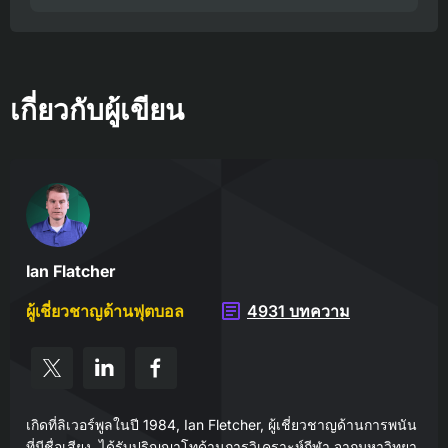
เกี่ยวกับผู้เขียน
Ian Flatcher
ผู้เชี่ยวชาญด้านฟุตบอล
4931 บทความ
เกิดที่ลิเวอร์พูลในปี 1984, Ian Fletcher, ผู้เชี่ยวชาญด้านการพนัน
ที่มีชื่อเสียง, ได้รับปริญญาโทด้านการวิเคราะห์กีฬา จากมหาวิทยา