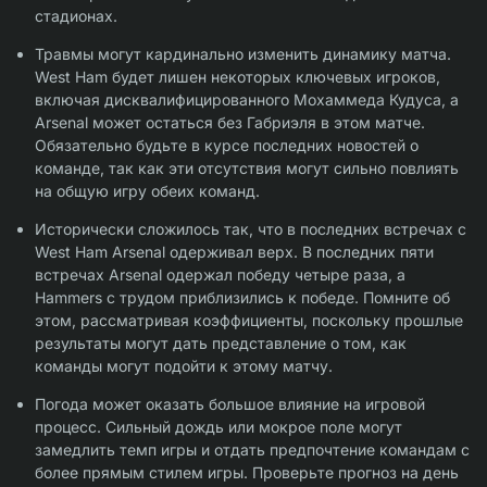
стадионах.
Травмы могут кардинально изменить динамику матча.
West Ham будет лишен некоторых ключевых игроков,
включая дисквалифицированного Мохаммеда Кудуса, а
Arsenal может остаться без Габриэля в этом матче.
Обязательно будьте в курсе последних новостей о
команде, так как эти отсутствия могут сильно повлиять
на общую игру обеих команд.
Исторически сложилось так, что в последних встречах с
West Ham Arsenal одерживал верх. В последних пяти
встречах Arsenal одержал победу четыре раза, а
Hammers с трудом приблизились к победе. Помните об
этом, рассматривая коэффициенты, поскольку прошлые
результаты могут дать представление о том, как
команды могут подойти к этому матчу.
Погода может оказать большое влияние на игровой
процесс. Сильный дождь или мокрое поле могут
замедлить темп игры и отдать предпочтение командам с
более прямым стилем игры. Проверьте прогноз на день