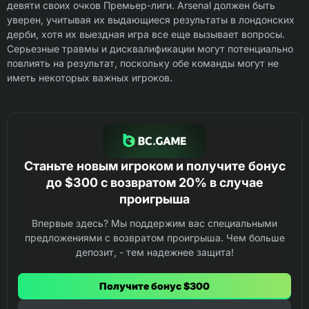
девяти своих очков Премьер-лиги. Arsenal должен быть
уверен, учитывая их выдающиеся результаты в лондонских
дерби, хотя их выездная игра все еще вызывает вопросы.
Серьезные травмы и дисквалификации могут потенциально
повлиять на результат, поскольку обе команды могут не
иметь некоторых важных игроков.
Станьте новым игроком и получите бонус
до $300 с возвратом 20% в случае
проигрыша
Впервые здесь? Мы поддержим вас специальными
предложениями с возвратом проигрыша. Чем больше
депозит, - тем надежнее защита!
Получите бонус $300