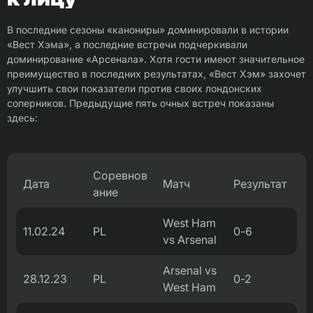
В последние сезоны «канониры» доминировали в истории
«Вест Хэма», а последние встречи подчеркивали
доминирование «Арсенала». Хотя гости имеют значительное
преимущество в последних результатах, «Вест Хэм» захочет
улучшить свои показатели против своих лондонских
соперников. Предыдущие пять очных встреч показаны
здесь:
Соревнов
Дата
Матч
Результат
ание
West Ham
11.02.24
PL
0-6
vs Arsenal
Arsenal vs
28.12.23
PL
0-2
West Ham