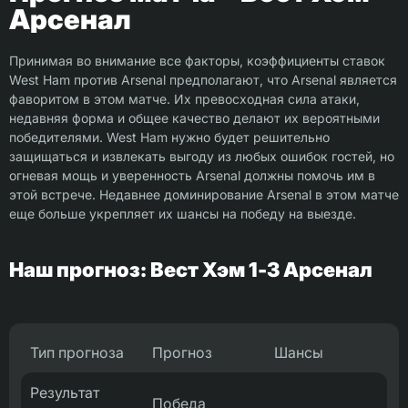
Арсенал
Принимая во внимание все факторы, коэффициенты ставок
West Ham против Arsenal предполагают, что Arsenal является
фаворитом в этом матче. Их превосходная сила атаки,
недавняя форма и общее качество делают их вероятными
победителями. West Ham нужно будет решительно
защищаться и извлекать выгоду из любых ошибок гостей, но
огневая мощь и уверенность Arsenal должны помочь им в
этой встрече. Недавнее доминирование Arsenal в этом матче
еще больше укрепляет их шансы на победу на выезде.
Наш прогноз: Вест Хэм 1-3 Арсенал
Тип прогноза
Прогноз
Шансы
Результат
Победа