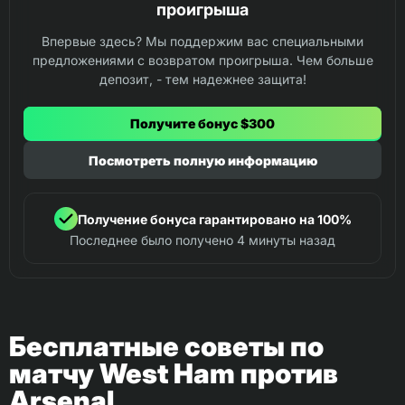
проигрыша
Впервые здесь? Мы поддержим вас специальными
предложениями с возвратом проигрыша. Чем больше
депозит, - тем надежнее защита!
Получите бонус $300
Посмотреть полную информацию
Получение бонуса гарантировано на 100%
Последнее было получено 4 минуты назад
Бесплатные советы по
матчу West Ham против
Arsenal