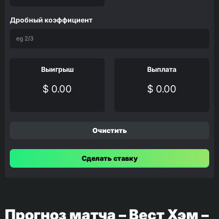
Дробный коэффициент
Выигрыш
Выплата
$ 0.00
$ 0.00
Очистить
Сделать ставку
Прогноз матча – Вест Хэм –