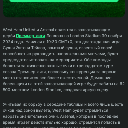
West Ham United и Arsenal сразятся в захватывающем
дерби
Премьер-лиги
Лондона на London Stadium 30 ноября
2024 года. Начиная с 19:30 GMT+0, эта долгожданная игра
Судья Энтони Тейлор, опытный судья, известный своей
способностью руководить напряженными матчами, будет
председательствовать на мероприятии. Обе команды
борются за жизненно важные очки в тринадцатом туре
сезона Премьер-лиги, поскольку конкуренция за первые
места становится все более ожесточенной. Домашние
болельщики на этой захватывающей игре будут забиты на 62
500-местном London Stadium, создавая яркую сцену.
Учитывая их борьбу в середине таблицы и всего лишь шесть
очков над зоной вылета, West Ham будет стремиться
набрать значительные очки. Arsenal, который в последнее
время играет действительно хорошо, стремится попасть в