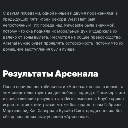
С двумя победами, одной ничьей и двумя поражениями в
предыдущих пяти играх рекорд West Ham был
непостоянным. Их победа над Newcastle была значимой,
потому что она подняла их моральный дух и удержала их
далеко от зоны вылета. Несмотря на общее превосходство,
Arsenal нужно будет проявлять осторожность, потому что их
домашние выступления были лучше.
Результаты Арсенала
После периода нестабильности «Арсенал» вошел в колею, о
чем свидетельствуют их две победы подряд в Премьер-лиге
и впечатляющие результаты в Лиге чемпионов. Клуб хорошо
играет в атаке, выигрывая матчи благодаря голам Габриэля
Мартинелли, Кая Хаверца и Букайо Саки, среди прочих. Вот
обзор последних выступлений «Арсенала»: