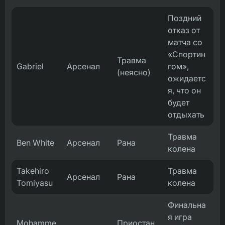
Поздний
отказ от
матча со
«Спортин
Травма
Gabriel
Арсенал
гом»,
(неясно)
ожидаетс
я, что он
будет
отдыхать
Травма
Ben White
Арсенал
Рана
колена
Takehiro
Травма
Арсенал
Рана
Tomiyasu
колена
Финальна
я игра
Mohamme
Приостан