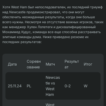
Хотя West Ham был непоследователен, их последний триумф
над Newcastle продемонстрировал, что они могут
обеспечить неожиданные результаты, когда они больше
всего нужны. Несмотря на отсутствие важных игроков, таких
как менеджер Хулен Лопетеги и дисквалифицированный
Мохаммед Кудус, команда все еще способна расстраивать
элитные команды дома. Ниже приведено резюме их
последних результатов:
Соревн
Результ
Дата
Матч
Итог
ование
ат
Newcas
tle vs
25.11.24
PL
0-2
W
West
Ham
West