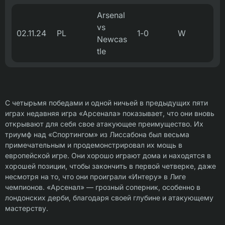
Arsenal
vs
02.11.24
PL
1-0
W
Newcas
tle
С четырьмя победами и одной ничьей в предыдущих пяти
играх недавняя игра «Арсенала» показывает, что они вновь
открывают для себя свое атакующее преимущество. Их
триумф над «Спортингом» из Лиссабона был весьма
примечательным и продемонстрировал их мощь в
европейской игре. Они хорошо играют дома и находятся в
хорошей позиции, чтобы закончить в первой четверке, даже
несмотря на то, что они проиграли «Интеру» в Лиге
чемпионов. «Арсенал» — грозный соперник, особенно в
лондонских дерби, благодаря своей глубине и атакующему
мастерству.