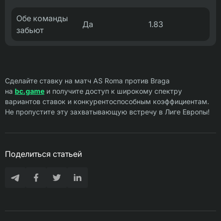
Обе команды
Да
1.83
забьют
Сделайте ставку на матч AS Roma против Braga
на
bc.game
и получите доступ к широкому спектру
вариантов ставок и конкурентоспособным коэффициентам.
Не пропустите эту захватывающую встречу в Лиге Европы!
Поделиться статьей