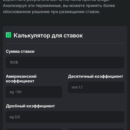
Анализируя эти переменные, вы можете принять более
обоснованное решение при размещении ставок.
Калькулятор для ставок
Сумма ставки
Американский
Десятичный коэффициент
коэффициент
Дробный коэффициент