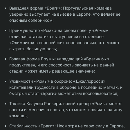
Выездная форма «Браги»: Португальская команда
уверенно выступает на выезде в Европе, что делает ее
опасным соперником;
Преимущество «Ромы» на своем поле: у «Ромы»
отличная статистика выступлений на стадионе
«Олимпико» в европейских соревнованиях, что может
сыграть большую роль;
Голевая форма Брумы: нападающий «Браги» был
продуктивен, и его способность забивать на ранней
стадии может иметь решающее значение;
Уязвимости «Ромы» в обороне: «Джаллоросси»
испытывали трудности в обороне в последних матчах, и
быстрый старт «Браги» может этим воспользоваться;
Тактика Клаудио Раньери: новый тренер «Ромы» может
внести изменения в состав, что может повлиять на игру
команды;
Стабильность «Браги»: Несмотря на свою силу в Европе,