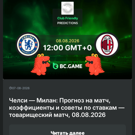
07-08-2026
Челси — Милан: Прогноз на матч,
коэффициенты и советы по ставкам —
товарищеский матч, 08.08.2026
Читать далее