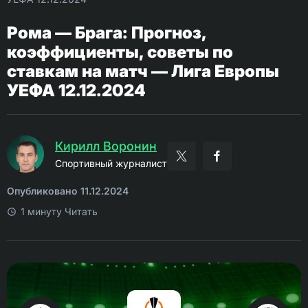
Рома — Брага: Прогноз,
коэффициенты, советы по
ставкам на матч — Лига Европы
УЕФА 12.12.2024
Кирилл Воронин
Спортивный журналист
Опубликовано 11.12.2024
1 минуту Читать