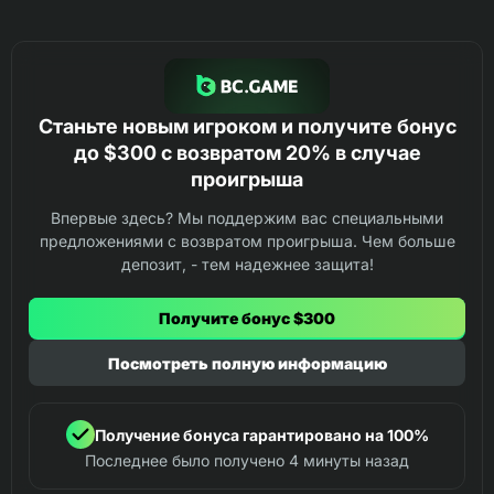
Станьте новым игроком и получите бонус
до $300 с возвратом 20% в случае
проигрыша
Впервые здесь? Мы поддержим вас специальными
предложениями с возвратом проигрыша. Чем больше
депозит, - тем надежнее защита!
Получите бонус $300
Посмотреть полную информацию
Получение бонуса гарантировано на 100%
Последнее было получено 4 минуты назад