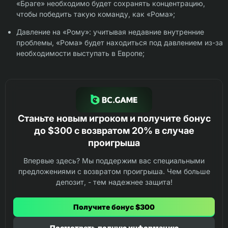
«Браге» необходимо будет сохранять концентрацию,
чтобы победить такую ​​команду, как «Рома»;
Давление на «Рому»: учитывая недавние внутренние
проблемы, «Рома» будет находиться под давлением из-за
необходимости выступать в Европе;
Станьте новым игроком и получите бонус
до $300 с возвратом 20% в случае
проигрыша
Впервые здесь? Мы поддержим вас специальными
предложениями с возвратом проигрыша. Чем больше
депозит, - тем надежнее защита!
Получите бонус $300
Посмотреть полную информацию