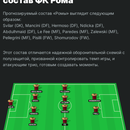
состав ФК Рома
Прогнозируемый состав «Ромы» выглядит следующим
образом:
Svilar (GK), Mancini (DF), Hermoso (DF), Ndicka (DF),
Abdulhmaid (DF), Le Fee (MF), Paredes (MF), Zalewski (MF),
Pellegrini (MF), Pisilli (FW), Shomurodov (FW).
Этот состав отличается надежной оборонительной схемой с
полузащитой, призванной контролировать темп игры, и
атакующим трио, готовым создавать моменты.