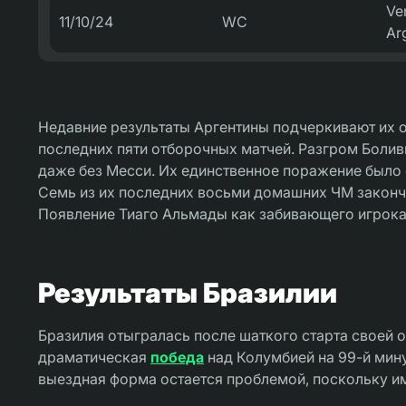
Ve
11/10/24
WC
Ar
Недавние результаты Аргентины подчеркивают их о
последних пяти отборочных матчей. Разгром Боливи
даже без Месси. Их единственное поражение было о
Семь из их последних восьми домашних ЧМ закончил
Появление Тиаго Альмады как забивающего игрока 
Результаты Бразилии
Бразилия отыгралась после шаткого старта своей 
драматическая
победа
над Колумбией на 99-й мин
выездная форма остается проблемой, поскольку им