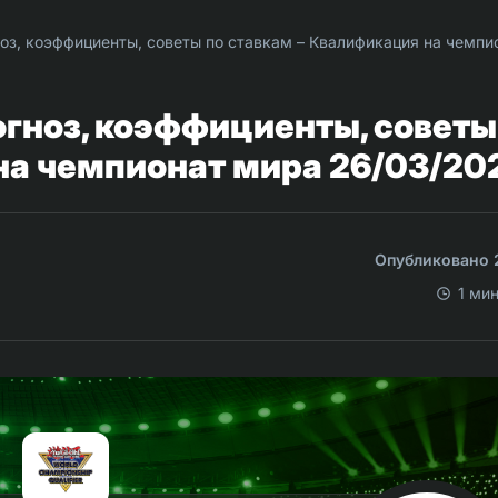
ноз, коэффициенты, советы по ставкам – Квалификация на чемпи
огноз, коэффициенты, советы
на чемпионат мира 26/03/20
Опубликовано 
1 ми