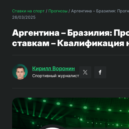
Ставки на спорт
/
Прогнозы
/
Аргентина – Бразилия: Прог
26/03/2025
Аргентина – Бразилия: Пр
ставкам – Квалификация 
Кирилл Воронин
Спортивный журналист