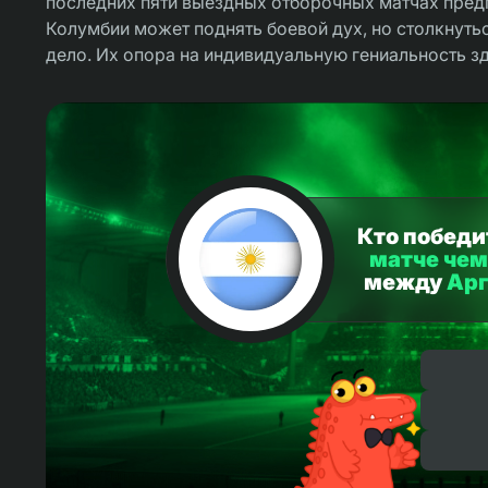
последних пяти выездных отборочных матчах предп
Колумбии может поднять боевой дух, но столкнут
дело. Их опора на индивидуальную гениальность з
Кто победи
матче чем
между
Арг