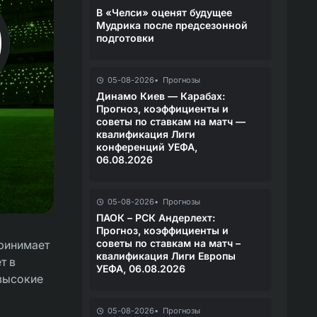
В «Челси» оценят будущее
Мудрика после предсезонной
подготовки
05-08-2026
Прогнозы
Динамо Киев — Карабах:
Прогноз, коэффициенты и
советы по ставкам на матч —
квалификация Лиги
конференций УЕФА,
06.08.2026
05-08-2026
Прогнозы
ПАОК – РСК Андерлехт:
Прогноз, коэффициенты и
советы по ставкам на матч –
ринимает
квалификация Лиги Европы
т в
УЕФА, 06.08.2026
 высокие
05-08-2026
Прогнозы