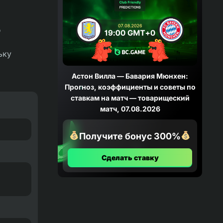
советы по ставкам — Кубок
Бетано в Бразилии,
06.08.2026
ю
ьку
04-08-2026
Прогнозы
Крузейро — Шапекоэнсе:
Прогнозы, коэффициенты и
Астон Вилла — Бавария Мюнхен:
советы по ставкам — Кубок
Прогноз, коэффициенты и советы по
Бетано в Бразилии,
ставкам на матч — товарищеский
05.08.2026
матч, 07.08.2026
03-08-2026
Новости
Получите бонус 300%
Авагимян назвал причины
поражения Черноморца в
Сделать ставку
матче с Полесьем
03-08-2026
Прогнозы
Олимпиакос — НЕК Неймеген:
Прогноз, коэффициенты и
советы по ставкам на матч —