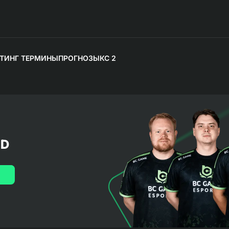
ТТИНГ ТЕРМИНЫ
ПРОГНОЗЫ
КС 2
LD