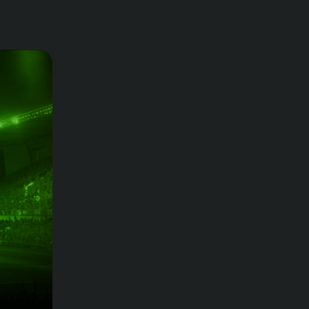
pleno de victorias en casa