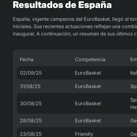
Resultados de España
España, vigente campeona del EuroBasket, llegó al tor
iniciales. Sus recientes actuaciones reflejan una combi
inaugural. A continuación, un resumen de sus últimos c
Fecha
Competencia
Em
02/09/25
EuroBasket
Ita
31/08/25
EuroBasket
Sp
Sp
30/08/25
EuroBasket
He
28/08/25
EuroBasket
Ge
23/08/25
Friendly
Ge