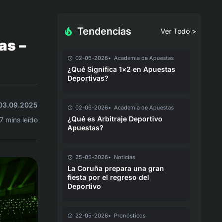
Tendencias
Ver Todo >
as –
02-06-2026
Academia de Apuestas
¿Qué Significa 1×2 en Apuestas
Deportivas?
03.09.2025
02-06-2026
Academia de Apuestas
¿Qué es Arbitraje Deportivo
7 mins leído
Apuestas?
25-05-2026
Noticias
La Coruña prepara una gran
fiesta por el regreso del
Deportivo
22-05-2026
Pronósticos