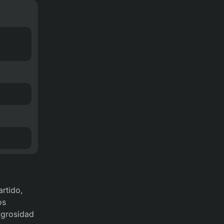
19-05-2026
Pronósticos
Friburgo vs Aston Villa
Pronóstico: cuotas y consejos
de apuestas para el partido –
Final de la Europa League,
20/05/2026
19-05-2026
Noticias
La llamada clave de Ancelotti a
Neymar
18-05-2026
Pronósticos
Oklahoma City Thunder vs San
Antonio Spurs Pronóstico:
cuotas y consejos de apuestas
para el partido – NBA
19/05/2026
rtido,
os
ligrosidad
18-05-2026
Noticias
El Barça hace historia con