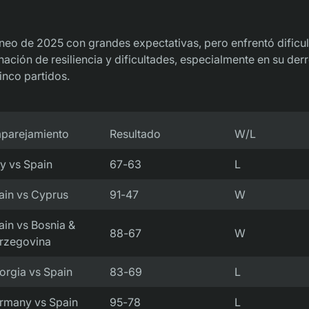
neo de 2025 con grandes expectativas, pero enfrentó dificu
nación de resiliencia y dificultades, especialmente en su der
inco partidos.
parejamiento
Resultado
W/L
ly vs Spain
67-63
L
ain vs Cyprus
91-47
W
ain vs Bosnia &
88-67
W
rzegovina
orgia vs Spain
83-69
L
rmany vs Spain
95-78
L