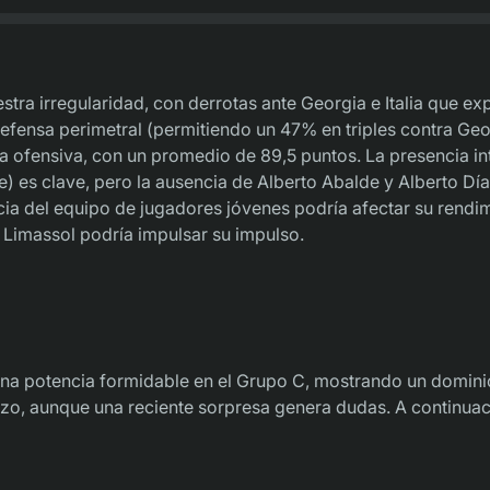
tra irregularidad, con derrotas ante Georgia e Italia que ex
defensa perimetral (permitiendo un 47% en triples contra Geo
a ofensiva, con un promedio de 89,5 puntos. La presencia in
) es clave, pero la ausencia de Alberto Abalde y Alberto Dí
a del equipo de jugadores jóvenes podría afectar su rendi
n Limassol podría impulsar su impulso.
una potencia formidable en el Grupo C, mostrando un domini
nzo, aunque una reciente sorpresa genera dudas. A continuac