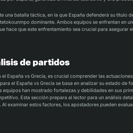
 una batalla táctica, en la que España defenderá su título d
Antetokounmpo dominante. Ambos equipos se enfrentan en un
ue hace que este enfrentamiento sea crucial para asegurar e
isis de partidos
 el España vs Grecia, es crucial comprender las actuaciones
para el España vs Grecia se basa en analizar su estado de f
s equipos han mostrado fortalezas y debilidades en sus pri
etitivo. Esta sección prepara al lector para un análisis deta
s. Al examinar estos factores, los apostadores pueden evalua