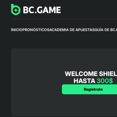
INICIO
PRONÓSTICOS
ACADEMIA DE APUESTAS
GUÍA DE BC
WELCOME SHIE
HASTA
300$
Regístrate