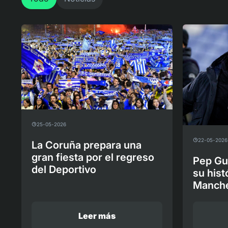
25-05-2026
22-05-2026
La Coruña prepara una
gran fiesta por el regreso
Pep Gua
del Deportivo
su hist
Manche
Leer más