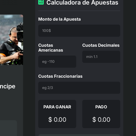
Calculadora de Apuestas
20-05-2026
Pronósticos
Monto de la Apuesta
Wolfsburg vs Paderborn
Pronóstico: cuotas y consejos
de apuestas para el partido –
Play-off de ascenso/descenso
Cuotas
Cuotas Decimales
de la Bundesliga, 21/05/2026
Americanas
20-05-2026
Noticias
Knicks logran una de las
Cuotas Fraccionarias
remontadas más
impresionantes del siglo
íncipe
19-05-2026
Pronósticos
Al Masry vs Al Ahly Pronóstico:
PARA GANAR
PAGO
cuotas y consejos de apuestas
para el partido – Liga Premier
$ 0.00
$ 0.00
de Egipto, 20/05/2026