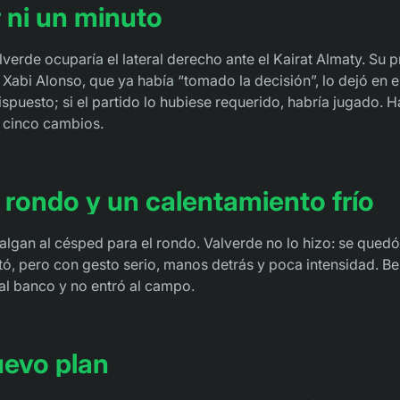
r ni un minuto
lverde ocuparía el lateral derecho ante el Kairat Almaty. Su 
 Xabi Alonso, que ya había “tomado la decisión”, lo dejó en e
dispuesto; si el partido lo hubiese requerido, habría jugado. 
a cinco cambios.
rondo y un calentamiento frío
algan al césped para el rondo. Valverde no lo hizo: se quedó
entó, pero con gesto serio, manos detrás y poca intensidad. B
 al banco y no entró al campo.
nuevo plan