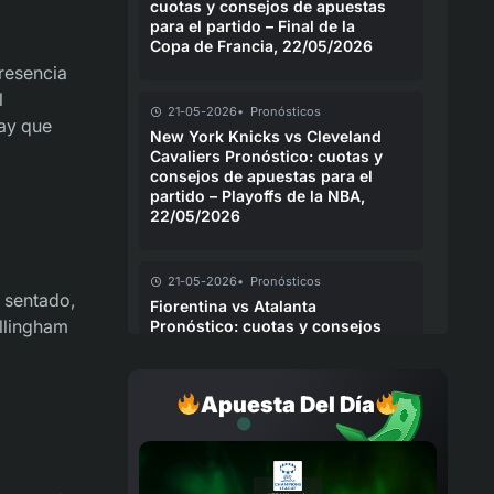
cuotas y consejos de apuestas
para el partido – Final de la
Copa de Francia, 22/05/2026
presencia
l
21-05-2026
Pronósticos
Hay que
New York Knicks vs Cleveland
Cavaliers Pronóstico: cuotas y
consejos de apuestas para el
partido – Playoffs de la NBA,
22/05/2026
21-05-2026
Pronósticos
 sentado,
Fiorentina vs Atalanta
ellingham
Pronóstico: cuotas y consejos
de apuestas para el partido –
Serie A, 22/05/2026
Apuesta Del Día
21-05-2026
Noticias
Emery describe al príncipe
Guillermo como “un