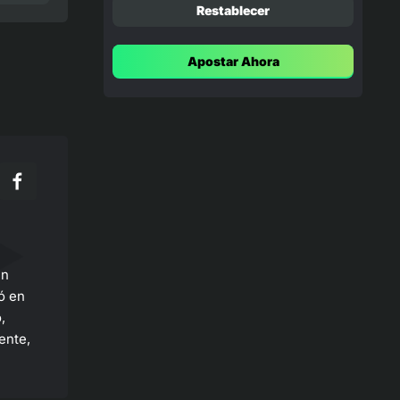
Restablecer
19-05-2026
Pronósticos
Friburgo vs Aston Villa
Pronóstico: cuotas y consejos
Apostar Ahora
de apuestas para el partido –
Final de la Europa League,
20/05/2026
19-05-2026
Noticias
La llamada clave de Ancelotti a
Neymar
18-05-2026
Pronósticos
Oklahoma City Thunder vs San
en
Antonio Spurs Pronóstico:
cuotas y consejos de apuestas
ó en
para el partido – NBA
,
19/05/2026
ente,
18-05-2026
Noticias
El Barça hace historia con