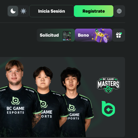
Inicia Sesión
Regístrate
Solicitud
Bono