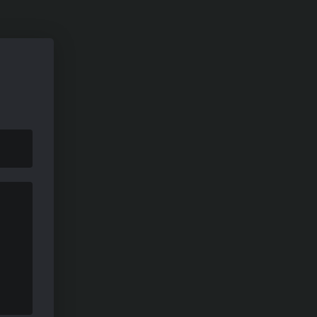
pleno de victorias en casa