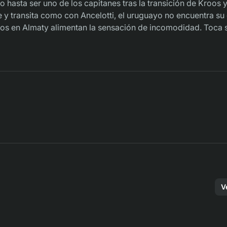
 hasta ser uno de los capitanes tras la transición de Kroos 
 y transita como con Ancelotti, el uruguayo no encuentra su
ignos en Almaty alimentan la sensación de incomodidad. Toca 
V