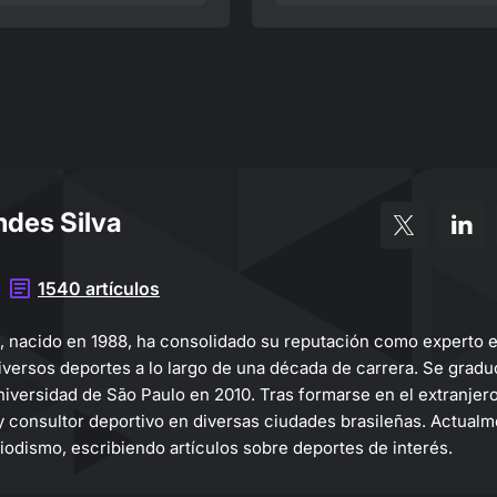
des Silva
1540 artículos
, nacido en 1988, ha consolidado su reputación como experto 
iversos deportes a lo largo de una década de carrera. Se gradu
niversidad de São Paulo en 2010. Tras formarse en el extranjero
 consultor deportivo en diversas ciudades brasileñas.
Actualm
iodismo, escribiendo artículos sobre deportes de interés.