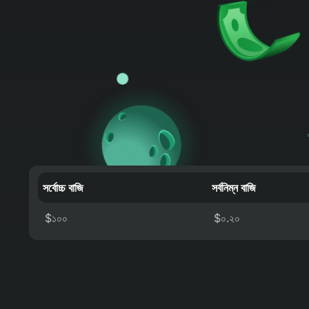
সর্বোচ্চ বাজি
সর্বনিম্ন বাজি
$১০০
$০.২০