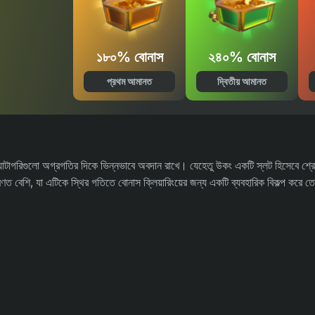
১৮০% বোনাস
২৪০% বোনাস
প্রথম আমানত
দ্বিতীয় আমানত
টাগরিগুলো অগ্রগতির দিকে ভিন্নভাবে অবদান রাখে। যেহেতু উকং একটি স্লট হিসেবে শ্রেণীবদ
রণত বেশি, যা এটিকে স্থির গতিতে বোনাস ক্লিয়ারিংয়ের জন্য একটি ব্যবহারিক বিকল্প করে 