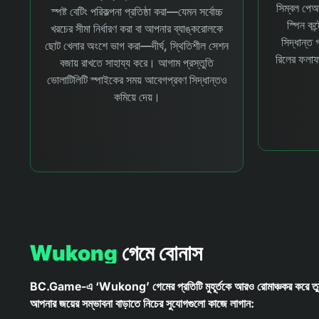
সিম্বল পেআ
স্পষ্ট বেটিং পরিকল্পনা প্রতিষ্ঠা করা—যেমন সর্বোচ্চ
স্পিন কন
খরচের সীমা নির্ধারণ করা বা আপনার ব্যাঙ্করোলকে
সিদ্ধান্ত
ছোট খেলার অংশে ভাগ করা—দীর্ঘ, স্থিতিশীল সেশন
রিলের ফলাফ
বজায় রাখতে সাহায্য করে। আগাম প্রস্তুতি
ভোলাটিলিটি স্পাইকের সময় আবেগপ্রবণ সিদ্ধান্তও
কমিয়ে দেয়।
Wukong
গেমে বোনাস
BC.Game-এ ‘Wukong’ গেমের প্রতিটি মুহূর্তকে আরও রোমাঞ্চকর করে তুলত
আপনার জয়ের সম্ভাবনা বাড়াতে নিচের সুযোগগুলো কাজে লাগান: