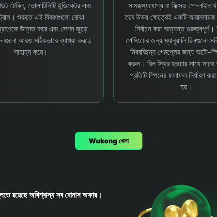
উট টেবিল, ভোলাটিলিটি ইন্ডিকেটর এবং
সামঞ্জস্যযোগ্য বা ফিক্সড পে-লাইন 
্ট্রোল। শুরুতে এই বিবরণগুলো বোঝা
তবে উভয় ক্ষেত্রেই একটি আরামদায়ক
 গ্রহণকে উন্নত করে এবং সেশন জুড়ে
নির্বাচন করা অত্যন্ত গুরুত্বপূর্ণ। নি
লগুলো আরও সঠিকভাবে ব্যাখ্যা করতে
পেসিংয়ের জন্য ম্যানুয়ালি রিলগুলো সক
সাহায্য করে।
নিরবচ্ছিন্ন গেমপ্লের জন্য অটো-স্প
করুন। রিল স্থির হওয়ার সাথে সাথে
প্রতিটি স্পিনের ফলাফল নির্ধারণ করত
হয়।
Wukong খেলা
ে রয়েছে অবিশ্বাস্য সব বোনাস অফার।