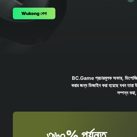
Wukong খেলা
BC.Game প্রচারমূলক অফার, ডিপোজিট ম্যা
করার জন্য ডিজাইন করা হয়েছে যখন তারা উ
সম্পন্ন করা,
৩৬০% পর্যন্ত