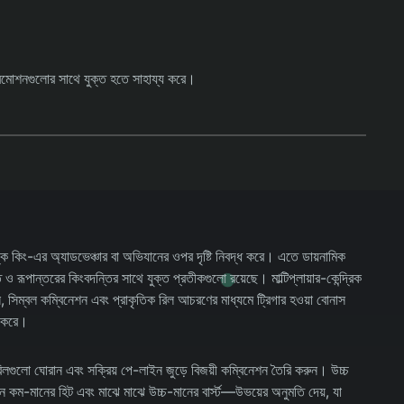
প্রমোশনগুলোর সাথে যুক্ত হতে সাহায্য করে।
কি কিং-এর অ্যাডভেঞ্চার বা অভিযানের ওপর দৃষ্টি নিবদ্ধ করে। এতে ডায়নামিক
 রূপান্তরের কিংবদন্তির সাথে যুক্ত প্রতীকগুলো রয়েছে। মাল্টিপ্লায়ার-কেন্দ্রিক
সিম্বল কম্বিনেশন এবং প্রাকৃতিক রিল আচরণের মাধ্যমে ট্রিগার হওয়া বোনাস
ণ করে।
রিলগুলো ঘোরান এবং সক্রিয় পে-লাইন জুড়ে বিজয়ী কম্বিনেশন তৈরি করুন। উচ্চ
ন কম-মানের হিট এবং মাঝে মাঝে উচ্চ-মানের বার্স্ট—উভয়ের অনুমতি দেয়, যা