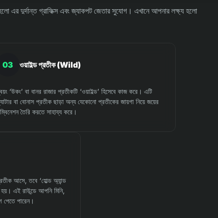
লো এর দুর্দান্ত গ্রাফিক্স এবং জ্যাকপট জেতার সুযোগ। এখানে আপনার লক্ষ্য হলো
03
ওয়াইল্ড প্রতীক (Wild)
্বয়ং ‘উকং’ বা বানর রাজার প্রতীকটি ‘ওয়াইল্ড’ হিসেবে কাজ করে। এটি
্ক্যাটার বা বোনাস প্রতীক ছাড়া অন্য যেকোনো প্রতীকের জায়গা নিয়ে জয়ের
ম্বিনেশন তৈরি করতে সাহায্য করে।
প্রতীক আসে, তবে ‘হোল্ড অ্যান্ড
য়। এই রাউন্ডে আপনি মিনি,
যোগ পেতে পারেন।