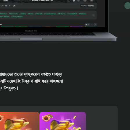
ড়দের তাদের ব্যাঙ্করোল বাড়াতে সাহায্য
টি ওয়েজারিং টাস্ক বা বাজি ধরার কাজগুলো
জন্য উপযুক্ত।