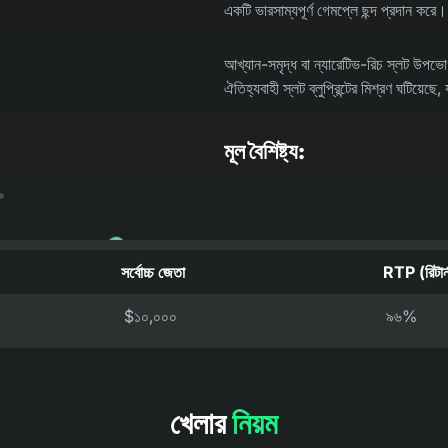
একটি ভারসাম্যপূর্ণ গেমপ্লে ছন্দ প্রদান করে।
আখ্যান-সমৃদ্ধ বা ন্যারেটিভ-রিচ স্লট উপভ
ঐতিহ্যবাহী স্লট ব্লুপ্রিন্টের মিশ্রণ ঘটিয়
মূল বৈশিষ্ট্য:
সর্বোচ্চ জেতা
RTP (রিটার্ন 
$১০,০০০
৯৬%
খেলার
নিয়ম