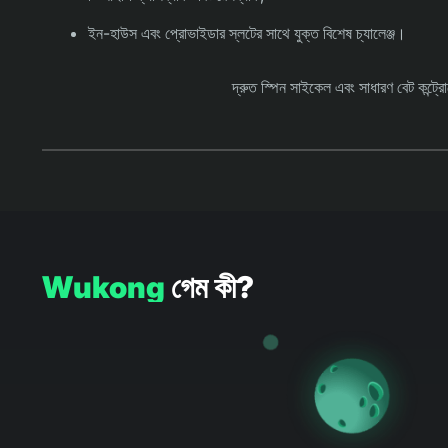
ইন-হাউস এবং প্রোভাইডার স্লটের সাথে যুক্ত বিশেষ চ্যালেঞ্জ।
দ্রুত স্পিন সাইকেল এবং সাধারণ বেট কন্ট্
Wukong
গেম কী?