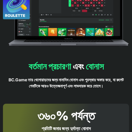
বর্তমান প্রচারণা
এবং
বোনাস
BC.Game তার খেলোয়াড়দের জন্য নানাবিধ বোনাস এবং পুরস্কার অফার করে, যা রুলেট
গেমটিকে আরও উত্তেজনাপূর্ণ এবং লাভদায়ক করে তোলে।
৩৬০% পর্যন্ত
প্রতিটি জমার জন্য দুর্দান্ত বোনাস