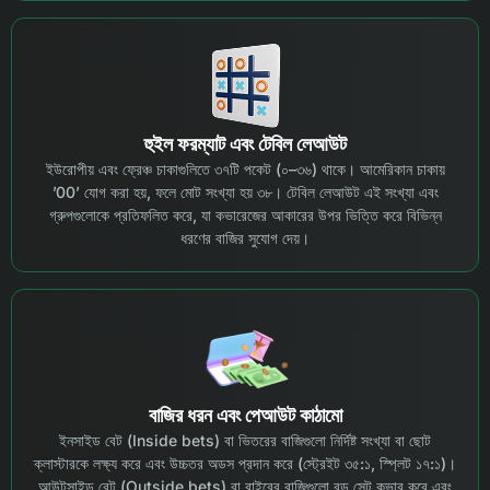
হুইল ফরম্যাট এবং টেবিল লেআউট
ইউরোপীয় এবং ফ্রেঞ্চ চাকাগুলিতে ৩৭টি পকেট (০–৩৬) থাকে। আমেরিকান চাকায়
’00’ যোগ করা হয়, ফলে মোট সংখ্যা হয় ৩৮। টেবিল লেআউট এই সংখ্যা এবং
গ্রুপগুলোকে প্রতিফলিত করে, যা কভারেজের আকারের উপর ভিত্তি করে বিভিন্ন
ধরণের বাজির সুযোগ দেয়।
বাজির ধরন এবং পেআউট কাঠামো
ইনসাইড বেট (Inside bets) বা ভিতরের বাজিগুলো নির্দিষ্ট সংখ্যা বা ছোট
ক্লাস্টারকে লক্ষ্য করে এবং উচ্চতর অডস প্রদান করে (স্ট্রেইট ৩৫:১, স্প্লিট ১৭:১)।
আউটসাইড বেট (Outside bets) বা বাইরের বাজিগুলো বড় সেট কভার করে এবং