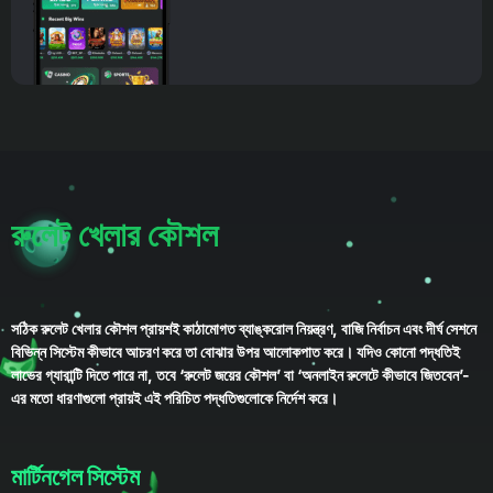
রুলেট খেলার কৌশল
সঠিক
রুলেট খেলার কৌশল
প্রায়শই কাঠামোগত ব্যাঙ্করোল নিয়ন্ত্রণ, বাজি নির্বাচন এবং দীর্ঘ সেশনে
বিভিন্ন সিস্টেম কীভাবে আচরণ করে তা বোঝার উপর আলোকপাত করে। যদিও কোনো পদ্ধতিই
লাভের গ্যারান্টি দিতে পারে না, তবে ‘রুলেট জয়ের কৌশল’ বা ‘অনলাইন রুলেটে কীভাবে জিতবেন’-
এর মতো ধারণাগুলো প্রায়ই এই পরিচিত পদ্ধতিগুলোকে নির্দেশ করে।
মার্টিনগেল সিস্টেম