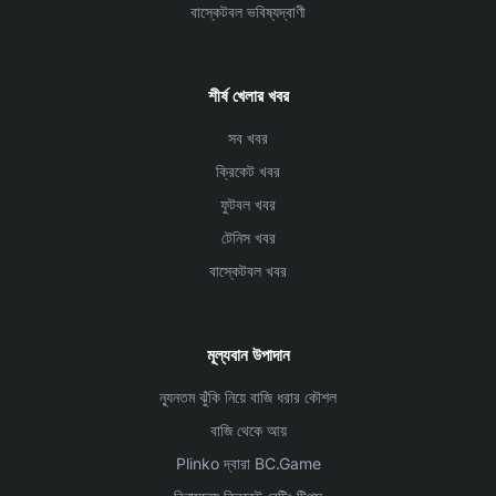
বাস্কেটবল ভবিষ্যদ্বাণী
শীর্ষ খেলার খবর
সব খবর
ক্রিকেট খবর
ফুটবল খবর
টেনিস খবর
বাস্কেটবল খবর
মূল্যবান উপাদান
ন্যূনতম ঝুঁকি নিয়ে বাজি ধরার কৌশল
বাজি থেকে আয়
Plinko দ্বারা BC.Game