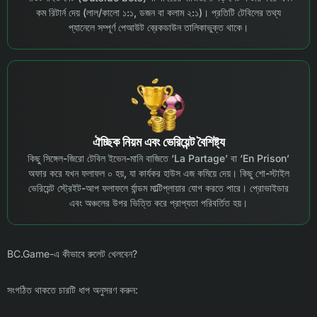
কম রিটার্ন দেয় (লাল/কালো ১:১, ডজন বা কলাম ২:১)। প্রতিটি টেবিলের তথ্য
প্যানেলে সম্পূর্ণ পেআউট ব্রেকডাউন তালিকাভুক্ত থাকে।
ঐচ্ছিক নিয়ম এবং ভেরিয়েন্ট বৈশিষ্ট্য
কিছু সিঙ্গেল-জিরো টেবিল ইভেন-মানি বাজিতে ‘La Partage’ বা ‘En Prison’
অফার করে যখন ফলাফল ০ হয়, যা কার্যকর হাউস এজ কমিয়ে দেয়। কিছু শো-স্টাইল
ভেরিয়েন্ট স্ট্রেইট-আপ ফলাফলে র্যান্ডম মাল্টিপ্লায়ার যোগ করতে পারে। প্রোভাইডার
এবং অঞ্চলের উপর ভিত্তি করে প্রাপ্যতা পরিবর্তিত হয়।
BC.Game-এ কীভাবে রুলেট খেলবেন?
সংগঠিত থাকতে চারটি ধাপ অনুসরণ করুন: