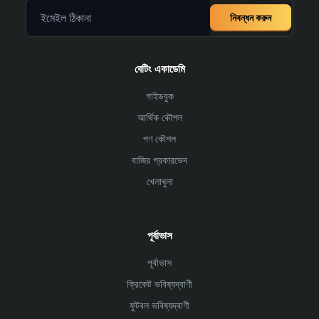
নিবন্ধন করুন
বেটিং একাডেমি
গাইডবুক
আর্থিক কৌশল
পণ কৌশল
বাজির প্রকারভেদ
খেলাধুলা
পূর্বাভাস
পূর্বাভাস
ক্রিকেট ভবিষ্যদ্বাণী
ফুটবল ভবিষ্যদ্বাণী