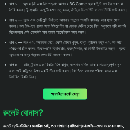
ধাপ ১ — অ্যাকাউন্ট এবং নিরাপত্তা: আপনার BC.Game অ্যাকাউন্টে লগ ইন করুন বা
তৈরি করুন। টু-ফ্যাক্টর অথেন্টিকেশন চালু করুন, ঐচ্ছিক ডিপোজিট বা লস লিমিট সেট করুন।
ধাপ ২ — ফান্ড এবং ভেরিয়েন্ট নির্বাচন: আপনার পছন্দের পদ্ধতি ব্যবহার করে ফান্ড যোগ
করুন। কম বিল্ট-ইন এজের জন্য ইউরোপীয় বা ফ্রেঞ্চ টেবিল বেছে নিন; শুধুমাত্র যদি আপনি
বিশেষভাবে সেই লেআউট চান তবেই আমেরিকান চয়ন করুন।
ধাপ ৩ — লঞ্চ এবং কভারেজ সেট: একটি টেবিল খুলুন, তথ্য প্যানেল পড়ুন এবং আপনার
পরিকল্পনা ঠিক করুন: ইভেন-মানি স্ট্রাকচার, ডজন/কলাম, বা নির্দিষ্ট ইনসাইড নম্বর। দ্রুত
অ্যাক্সেসের জন্য পছন্দের লেআউট সংরক্ষণ করুন।
ধাপ ৪ — বাজি, ট্র্যাক এবং বিরতি: চিপ রাখুন, আপনার বাজির আকার সামঞ্জস্যপূর্ণ রাখুন
এবং মোট রাউন্ডের উপর একটি সীমা সেট করুন। বিরতিতে ফলাফল পরীক্ষা করুন এবং
নির্ধারিত বিরতি নিন।
অনলাইনে রুলেট খেলুন
রুলেট বোনাস?
রুলেটে স্লট-স্টাইলের মেকানিক্স নেই, তবে সাধারণ ক্যাসিনো প্রচারগুলি—যেমন ওয়েলকাম ম্যাচ,