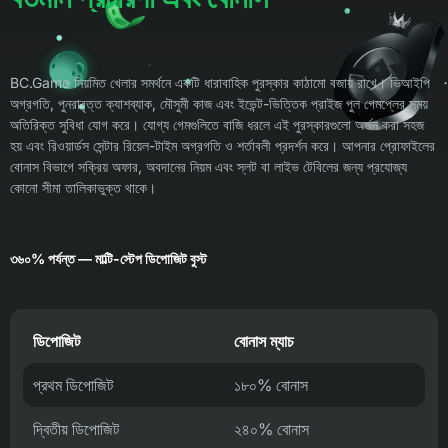
BC.Game নিয়মিত খেলার সমর্থনে একটি ধারাবাহিক পুরস্কার কাঠামো বজায় রাখে। ভিআইপি
অগ্রগতি, পুনরাবৃত্ত ক্যাশব্যাক, মৌসুমী কাজ এবং ইভেন্ট-ভিত্তিক প্রাইজ পুল গেমপ্লের সময়
অতিরিক্ত সুবিধা যোগ করে। যোগ্য গেমগুলিতে বাজি ধরলে এই পুরস্কারগুলো অর্জন করা সহজ
হয় এবং রিওয়ার্ডস সেন্টার রিয়েল-টাইম অগ্রগতি ও শর্তাবলী প্রদর্শন করে। আপনার প্রোফাইলের
বোনাস বিভাগে সক্রিয় অফার, অবদানের নিয়ম এবং স্লট বা লাইভ টেবিলের জন্য প্রযোজ্য
কোনো সীমা তালিকাভুক্ত থাকে।
৩৬০% পর্যন্ত — মাল্টি-স্টেপ ডিপোজিট বুস্ট
ডিপোজিট
বোনাস ম্যাচ
প্রথম ডিপোজিট
১৮০% বোনাস
দ্বিতীয় ডিপোজিট
২৪০% বোনাস