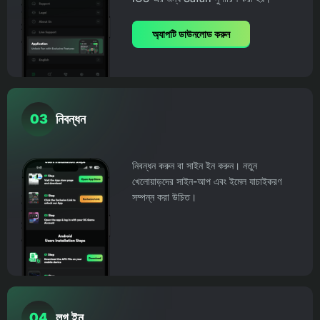
অ্যাপটি ডাউনলোড করুন
03
নিবন্ধন
নিবন্ধন করুন বা সাইন ইন করুন। নতুন
খেলোয়াড়দের সাইন-আপ এবং ইমেল যাচাইকরণ
সম্পন্ন করা উচিত।
04
লগ ইন