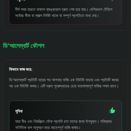
দীর্ঘ সময় হারতে থাকলে ব্যাঙ্করোল দ্রুত শেষ হয়ে যায়। বেশিরভাগ টেবিলে
সর্বোচ্চ সীমা বা ম্যাক্স লিমিট থাকে যা সম্পূর্ণ প্রগতিতে বাধা দেয়।
ডি’আলেম্বার্ট কৌশল
কিভাবে কাজ করে:
ডি’আলেম্বার্ট প্রতিটি হারের পর আপনার বাজি এক ইউনিট বাড়ায় এবং প্রতিটি জয়ের
পর এক ইউনিট কমায়। এটি দ্রুত পুনরুদ্ধারের চেয়ে ভারসাম্যপূর্ণ বাজির লক্ষ্য রাখে।
সুবিধা
যারা ধীর এবং নিয়ন্ত্রিত স্টেক প্রগতি চান তাদের জন্য উপযুক্ত। পরিষ্কার
গাণিতিক ধাপ অনুসরণ করে আবেগপূর্ণ বাজি কমায়।