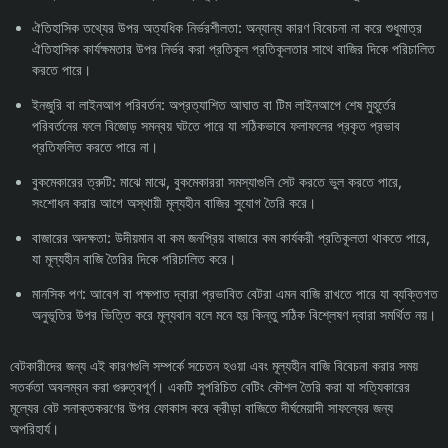
ঐতিহাসিক তথ্যের উপর অত্যধিক নির্ভরশীলতা: অন্যান্য কারণ বিবেচনা না করে শুধুমাত্র
ঐতিহাসিক কার্যক্ষমতার উপর নির্ভর করা প্রতিকূল প্রতিকূলতার সাথে বাজির দিকে পরিচালিত
করতে পারে।
ইনজুরি বা লাইনআপ পরিবর্তন: অপ্রত্যাশিত আঘাত বা টিম লাইনআপে শেষ মুহূর্তের
পরিবর্তনের ফলে বিজোড় সমন্বয় ঘটতে পারে যা সঠিকভাবে ফলাফলের প্রকৃত প্রভাব
প্রতিফলিত করতে পারে না।
বুকমেকারের ত্রুটি: মাঝে মাঝে, বুকমেকাররা সমস্যাগুলি সেট করতে ভুল করতে পারে,
সংশোধন করার আগে অস্থায়ী মূল্যহীন বাজির সুযোগ তৈরি করে।
বাজারের অদক্ষতা: উদীয়মান বা কম জনপ্রিয় বাজারে কম কার্যকরী প্রতিকূলতা থাকতে পারে,
যা মূল্যহীন বাজি তৈরির দিকে পরিচালিত করে।
মানসিক পণ: আবেগ বা পক্ষপাত দ্বারা প্রভাবিত বেটরা এমন বাজি রাখতে পারে যা ব্যক্তিগত
অনুভূতির উপর ভিত্তি করে মূল্যবান বলে মনে হয় কিন্তু সঠিক বিশ্লেষণ দ্বারা সমর্থিত নয়।
বেটকারীদের জন্য এই কারণগুলি সম্পর্কে সচেতন হওয়া এবং মূল্যহীন বাজি বিবেচনা করার সময়
সতর্কতা অবলম্বন করা গুরুত্বপূর্ণ। একটি সুপরিচিত বেটিং কৌশল তৈরি করা যা সত্যিকারের
মূল্যের বেট সনাক্তকরণের উপর ফোকাস করে ক্রীড়া বাজিতে দীর্ঘমেয়াদী সাফল্যের জন্য
অপরিহার্য।