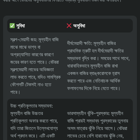
সুবিধা
অসুবিধা
স্বল্প-মেয়াদী জয়: মূল্যহীন বাজি
দীর্ঘমেয়াদী ক্ষতি: মূল্যহীন বাজির
মাঝে মাঝে ভাগ্য বা
প্রাথমিক ত্রুটি হল দীর্ঘমেয়াদী ক্ষতির
অপ্রত্যাশিত কারণের কারণে
সম্ভাবনা বৃদ্ধি করা। সময়ের সাথে সাথে,
জয়ের কারণ হতে পারে। বেটররা
ধারাবাহিকভাবে মূল্যহীন বাজি রাখা
স্বল্পমেয়াদী লাভের অভিজ্ঞতা
একজন বাজির ব্যাঙ্করোলকে হ্রাস
লাভ করতে পারে, যদিও সামগ্রিক
করতে পারে এবং নেতিবাচক আর্থিক
কৌশলটি টেকসই নাও হতে
ফলাফলের দিকে নিয়ে যেতে পারে।
পারে।
উচ্চ প্রতিকূলতার সম্ভাবনা:
মূল্যহীন বাজি উচ্চতর
ভারসাম্যহীন ঝুঁকি-পুরস্কার: মূল্যহীন
প্রতিকূলতা অফার করতে পারে,
বাজি প্রায়ই সম্ভাব্য পুরস্কারের তুলনায়
যদি তারা জিতলে উল্লেখযোগ্য
অসম মাত্রার ঝুঁকি নিয়ে আসে। বেটররা
অর্থ প্রদান করে। এটি একটি
লাভের চেয়ে বেশি হারানোর ঝুঁকি নেয়,