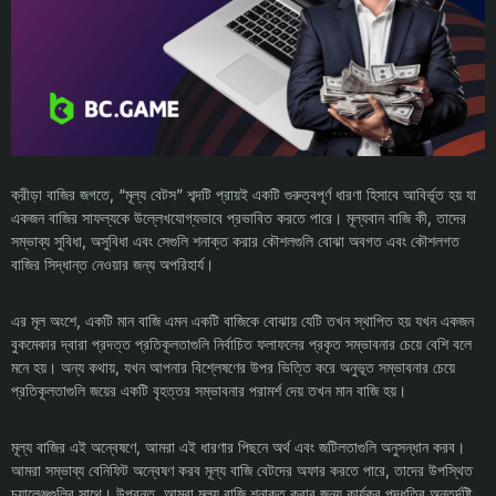
ক্রীড়া বাজির জগতে, “মূল্য বেটস” শব্দটি প্রায়ই একটি গুরুত্বপূর্ণ ধারণা হিসাবে আবির্ভূত হয় যা
একজন বাজির সাফল্যকে উল্লেখযোগ্যভাবে প্রভাবিত করতে পারে। মূল্যবান বাজি কী, তাদের
সম্ভাব্য সুবিধা, অসুবিধা এবং সেগুলি শনাক্ত করার কৌশলগুলি বোঝা অবগত এবং কৌশলগত
বাজির সিদ্ধান্ত নেওয়ার জন্য অপরিহার্য।
এর মূল অংশে, একটি মান বাজি এমন একটি বাজিকে বোঝায় যেটি তখন স্থাপিত হয় যখন একজন
বুকমেকার দ্বারা প্রদত্ত প্রতিকূলতাগুলি নির্বাচিত ফলাফলের প্রকৃত সম্ভাবনার চেয়ে বেশি বলে
মনে হয়। অন্য কথায়, যখন আপনার বিশ্লেষণের উপর ভিত্তি করে অনুভূত সম্ভাবনার চেয়ে
প্রতিকূলতাগুলি জয়ের একটি বৃহত্তর সম্ভাবনার পরামর্শ দেয় তখন মান বাজি হয়।
মূল্য বাজির এই অন্বেষণে, আমরা এই ধারণার পিছনে অর্থ এবং জটিলতাগুলি অনুসন্ধান করব।
আমরা সম্ভাব্য বেনিফিট অন্বেষণ করব মূল্য বাজি বেটদের অফার করতে পারে, তাদের উপস্থিত
চ্যালেঞ্জগুলির সাথে। উপরন্তু, আমরা মূল্য বাজি শনাক্ত করার জন্য কার্যকর পদ্ধতির অন্তর্দৃষ্টি