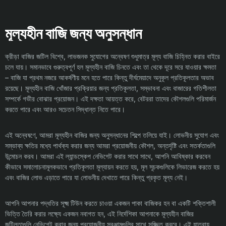
মূল্যহীন বাজি জন্য অনুসন্ধান
ক্রীড়া বাজির জটিল বিশ্বে, লাভজনক সুযোগের অন্বেষণ শুধুমাত্র মূল্য বাজি চিহ্নিত করার বাইরে
চলে যায়। সমানভাবে গুরুত্বপূর্ণ হল মূল্যহীন বাজি চিনতে এবং তা থেকে দূরে সরে যাওয়ার ক্ষমতা
– বাজি যা প্রথম নজরে আকর্ষণীয় মনে হতে পারে কিন্তু দীর্ঘমেয়াদে অনুকূল প্রতিকূলতার অভাব
রয়েছে। মূল্যহীন বাজি খোঁজার প্রক্রিয়ার জন্য প্রতিকূলতা, সম্ভাবনা এবং বাজারের গতিশীলতা
সম্পর্কে গভীর বোঝার প্রয়োজন। এই দক্ষতা আয়ত্ত করে, বেটররা তাদের কৌশলগুলি পরিমার্জন
করতে পারে এবং আরও সচেতন সিদ্ধান্ত নিতে পারে।
এই অন্বেষণে, আমরা মূল্যহীন বাজির জন্য অনুসন্ধানের শিল্পে তলিয়ে যাই। লোভনীয় সুযোগ এবং
সম্ভাব্য ক্ষতির মধ্যে পার্থক্য করার জন্য আমরা প্রয়োজনীয় কৌশল, অন্তর্দৃষ্টি এবং সতর্কতাগুলি
উন্মোচন করব। আমরা এই ল্যান্ডস্কেপ নেভিগেট করার সাথে সাথে, আপনি আবিষ্কার করবেন
কীভাবে সমালোচনামূলকভাবে প্রতিকূলতা মূল্যায়ন করতে হয়, মূল সূচকগুলিকে লিভারেজ করতে হয়
এবং বাজির লোভ এড়াতে পারে যা লোভনীয় দেখাতে পারে কিন্তু প্রকৃত মূল্য নেই।
আপনি আপনার পদ্ধতির সূক্ষ্ম টিউন করতে চাওয়া একজন পাকা বাজিকর হন বা একটি শক্তিশালী
ভিত্তি তৈরি করার লক্ষ্যে একজন নবাগত হন, এই নির্দেশিকা আপনাকে মূল্যহীন বাজির
জটিলতাগুলি নেভিগেট করার জন্য প্রয়োজনীয় সরঞ্জামগুলির সাথে সজ্জিত করবে। এই যাত্রায়