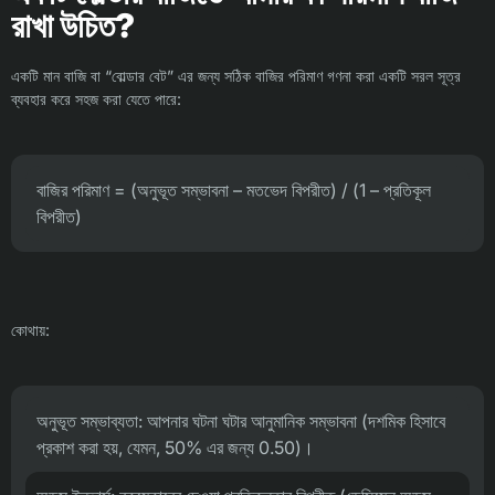
রাখা উচিত?
একটি মান বাজি বা “বোল্ডার বেট” এর জন্য সঠিক বাজির পরিমাণ গণনা করা একটি সরল সূত্র
ব্যবহার করে সহজ করা যেতে পারে:
বাজির পরিমাণ = (অনুভূত সম্ভাবনা – মতভেদ বিপরীত) / (1 – প্রতিকূল
বিপরীত)
কোথায়:
অনুভূত সম্ভাব্যতা: আপনার ঘটনা ঘটার আনুমানিক সম্ভাবনা (দশমিক হিসাবে
প্রকাশ করা হয়, যেমন, 50% এর জন্য 0.50)।