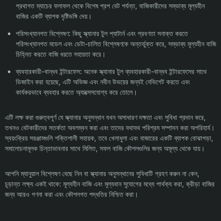
প্রথাগত ম্যাচের ফলাফল থেকে বিশেষ প্রপ বেট পর্যন্ত, বাজিকারীদের সম্ভাব্য মূল্যহীন
বাজির একটি ব্যাপক দৃষ্টিভঙ্গি দেয়।
পরিসংখ্যানগত বিশ্লেষণ: কিছু স্ক্যানার টুল প্যাটার্ন এবং প্রবণতা সনাক্ত করতে
পরিসংখ্যানগত মডেল এবং ডেটা-চালিত বিশ্লেষণকে অন্তর্ভুক্ত করে, সম্ভাব্য মূল্যহীন বাজি
চিহ্নিত করতে বাজি ধরতে সহায়তা করে।
ব্যবহারকারী-বান্ধব ইন্টারফেস: অনেক স্ক্যানার টুল ব্যবহারকারী-বান্ধব ইন্টারফেসের সাথে
ডিজাইন করা হয়েছে, এটি অভিজ্ঞ এবং নবীন উভয়ের জন্যই নেভিগেট করতে এবং
কার্যকরভাবে ব্যবহার করতে অ্যাক্সেসযোগ্য করে তোলে।
এটি লক্ষ করা গুরুত্বপূর্ণ যে স্ক্যানার অনুসন্ধান যখন অসাধারণ দক্ষতা এবং সুবিধা প্রদান করে,
তখনও বেটকারীদের সতর্কতা অবলম্বন করা এবং তাদের যথাযথ পরিশ্রম সম্পাদন করা অপরিহার্য।
স্বয়ংক্রিয় সরঞ্জামগুলি শক্তিশালী সহায়ক, তবে খেলাধুলা এবং বাজারের একটি ব্যাপক বোঝাপড়া,
সমালোচনামূলক চিন্তাভাবনার সাথে মিলিত, সফল বাজি কৌশলগুলির জন্য অমূল্য থেকে যায়।
আপনি ম্যানুয়াল বিশ্লেষণ বেছে নিন বা স্ক্যানার অনুসন্ধানের সুবিধাটি গ্রহণ করুন না কেন,
চূড়ান্ত লক্ষ্য একই থাকে: মূল্যহীন বাজি এবং মূল্যবান সুযোগের মধ্যে পার্থক্য করা, ক্রীড়া বাজির
জন্য আরও গণনা করা এবং কৌশলগত পদ্ধতির নিশ্চিত করা।