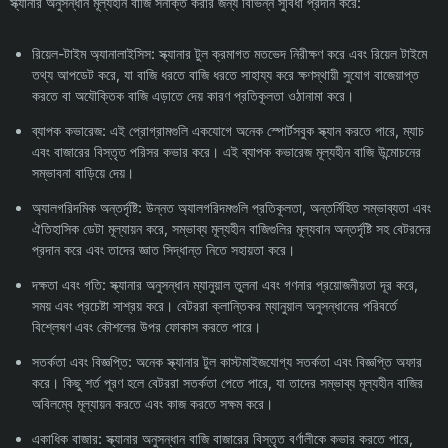
স্ক্যানার অনুসন্ধান মূল্যহীন বাজি সনাক্ত করার জন্য বিভিন্ন সুবিধা প্রদান করে:
রিয়েল-টাইম অ্যানালাইসিস: স্ক্যানার টুল ক্রমাগত মতভেদ নিরীক্ষণ করে এবং রিয়েল টাইমে
তথ্য আপডেট করে, যা বাজি ধরতে বাজি ধরতে সাহায্য করে ক্ষণস্থায়ী সুযোগ বাজেয়াপ্ত
করতে বা অযৌক্তিক বাজি এড়াতে দেয় কারণ প্রতিকূলতা ওঠানামা করে।
ব্যাপক কভারেজ: এই প্রোগ্রামগুলি একযোগে অনেক স্পোর্টসবুক স্ক্যান করতে পারে, ম্যাচ
এবং বাজারের বিস্তৃত পরিসর কভার করে। এই ব্যাপক কভারেজ মূল্যহীন বাজি উন্মোচনের
সম্ভাবনা বাড়িয়ে দেয়।
অ্যালগরিদমিক অন্তর্দৃষ্টি: উন্নত অ্যালগরিদমগুলি প্রতিকূলতা, অন্তর্নিহিত সম্ভাব্যতা এবং
ঐতিহাসিক ডেটা মূল্যায়ন করে, সম্ভাব্য মূল্যহীন বাজিগুলির মূল্যবান অন্তর্দৃষ্টি সহ বেটরদের
প্রদান করে এবং তাদের জ্ঞাত সিদ্ধান্ত নিতে সহায়তা করে।
দক্ষতা এবং গতি: স্ক্যানার অনুসন্ধান ম্যানুয়াল তুলনা এবং গণনার প্রয়োজনীয়তা দূর করে,
সময় এবং প্রচেষ্টা সাশ্রয় করে। বেটররা ক্লান্তিকর ম্যানুয়াল অনুসন্ধানের পরিবর্তে
বিশ্লেষণ এবং কৌশলের উপর ফোকাস করতে পারে।
সতর্কতা এবং বিজ্ঞপ্তি: অনেক স্ক্যানার টুল কাস্টমাইজযোগ্য সতর্কতা এবং বিজ্ঞপ্তি অফার
করে। কিছু শর্ত পূরণ হলে বেটররা সতর্কতা পেতে পারে, যা তাদের সম্ভাব্য মূল্যহীন বাজির
অবিলম্বে মূল্যায়ন করতে এবং কাজ করতে সক্ষম করে।
একাধিক বাজার: স্ক্যানার অনুসন্ধান বাজি বাজারের বিস্তৃত বর্ণালীকে কভার করতে পারে,