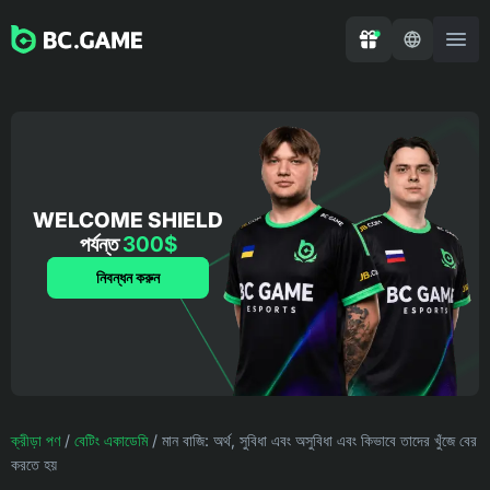
WELCOME SHIELD
পর্যন্ত
300$
নিবন্ধন করুন
ক্রীড়া পণ
/
বেটিং একাডেমি
/
মান বাজি: অর্থ, সুবিধা এবং অসুবিধা এবং কিভাবে তাদের খুঁজে বের
করতে হয়