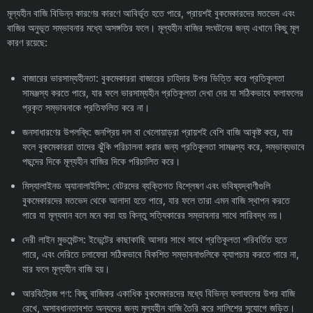
মূল্যহীন বাজি বিভিন্ন কারণের কারণে আবির্ভূত হতে পারে, প্রায়শই বুকমেকারদের মতভেদ এবং
বাজির অনুভূত সম্ভাবনার মধ্যে অসঙ্গতির ফলে। মূল্যহীন বাজির সংঘটনের জন্য এখানে কিছু মূল
কারণ রয়েছে:
বাজারের ভারসাম্যহীনতা: বুকমেকাররা বাজারের চাহিদার উপর ভিত্তি করে প্রতিকূলতা
সামঞ্জস্য করতে পারে, যার ফলে ভারসাম্যহীন প্রতিকূলতা দেখা দেয় যা সঠিকভাবে ফলাফলের
প্রকৃত সম্ভাবনাকে প্রতিফলিত করে না।
জনসাধারণের উপলব্ধি: জনপ্রিয় দল বা খেলোয়াড়রা প্রায়শই বেশি বাজি আকৃষ্ট করে, যার
ফলে বুকমেকাররা তাদের ঝুঁকি পরিচালনা করার জন্য প্রতিকূলতা সামঞ্জস্য করে, সম্ভাব্যভাবে
পছন্দের দিকে মূল্যহীন বাজির দিকে পরিচালিত করে।
মিস্যালাইনড অ্যানালাইসিস: বেটরদের ব্যক্তিগত বিশ্লেষণ এবং ভবিষ্যদ্বাণীগুলি
বুকমেকারদের মতভেদ থেকে আলাদা হতে পারে, যার ফলে তারা এমন বাজি স্থাপন করতে
পারে যা মূল্যবান বলে মনে করা হয় কিন্তু সত্যিকারের সম্ভাবনার সাথে সারিবদ্ধ নয়।
দেরী লাইন মুভমেন্টস: ইভেন্টের কাছাকাছি আসার সাথে সাথে প্রতিকূলতা পরিবর্তিত হতে
পারে, এবং দেরিতে চলাফেরা সঠিকভাবে বিকশিত সম্ভাবনাগুলিকে ক্যাপচার করতে পারে না,
যার ফলে মূল্যহীন বাজি হয়।
আরবিট্রেজ পণ: কিছু বাজিকর একাধিক বুকমেকারদের মধ্যে বিভিন্ন ফলাফলের উপর বাজি
রেখে, অসাবধানতাবশত অন্যদের জন্য মূল্যহীন বাজি তৈরি করে সালিশের সুযোগে জড়িত।