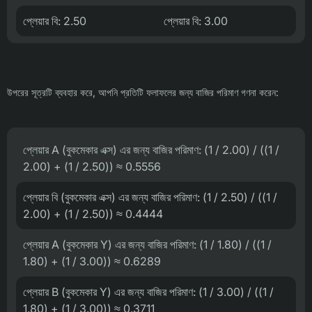
প্লেয়ার বি: 2.50
প্লেয়ার বি: 3.00
উপরের সূত্রটি ব্যবহার করে, আপনি প্রতিটি ফলাফলের জন্য বাজির পরিমাণ গণনা করেন:
প্লেয়ার A (বুকমেকার এক্স) এর জন্য বাজির পরিমাণ: (1 / 2.00) / ((1 /
2.00) + (1 / 2.50)) ≈ 0.5556
প্লেয়ার বি (বুকমেকার এক্স) এর জন্য বাজির পরিমাণ: (1 / 2.50) / ((1 /
2.00) + (1 / 2.50)) ≈ 0.4444
প্লেয়ার A (বুকমেকার Y) এর জন্য বাজির পরিমাণ: (1 / 1.80) / ((1 /
1.80) + (1 / 3.00)) ≈ 0.6289
প্লেয়ার B (বুকমেকার Y) এর জন্য বাজির পরিমাণ: (1 / 3.00) / ((1 /
1.80) + (1 / 3.00)) ≈ 0.3711