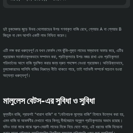
দুই বুকমেকার জুড়ে উভয় খেলোয়াড়ের উপর গণনাকৃত বাজি রেখে, প্লেয়ার A বা প্লেয়ার B
জিতুক না কেন আপনি একটি লাভ নিশ্চিত করেন।
এটি লক্ষ করা গুরুত্বপূর্ণ যে যখন ফোর্কস গেম ঝুঁকি-মুক্ত লাভের সম্ভাবনা অফার করে, এটির
প্রয়োজন সতর্কতামূলকভাবে সম্পাদন করা, প্রতিকূলতার উপর নজর রাখা এবং প্রতিকূলতা
পরিবর্তনের আগে বাজি সুরক্ষিত করার জন্য দ্রুত পদক্ষেপ নেওয়া প্রয়োজন। অতিরিক্তভাবে,
বুকমেকারদের সালিসি বাজির বিরুদ্ধে নীতি থাকতে পারে, তাই শর্তাবলী সম্পর্কে সচেতন হওয়া
অত্যন্ত গুরুত্বপূর্ণ।
মালুলেস বেটস-এর সুবিধা ও সুবিধা
মূল্যহীন বাজি, প্রায়শই “খারাপ বাজি” বা “নেতিবাচক মূল্যের বাজি” হিসাবে উল্লেখ করা হয়,
এমন বাজি যা আকর্ষণীয় দেখাতে পারে কিন্তু দীর্ঘমেয়াদে অনুকূল প্রতিকূলতার অভাব রয়েছে।
যদিও তারা মাঝে মাঝে স্বল্প-মেয়াদী লাভের দিকে নিয়ে যেতে পারে, এই ধরনের বাজি বিবেচনা
করার আগে বেটরদের অসুবিধাগুলির বিপরীতে সম্ভাব্য সুবিধাগুলি ওজন করা অপরিহার্য।