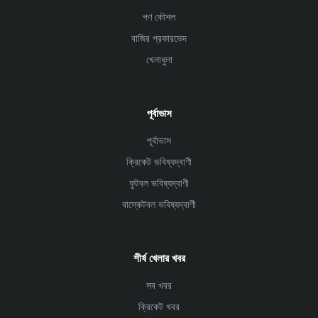
পণ কৌশল
বাজির প্রকারভেদ
খেলাধুলা
পূর্বাভাস
পূর্বাভাস
ক্রিকেট ভবিষ্যদ্বাণী
ফুটবল ভবিষ্যদ্বাণী
বাস্কেটবল ভবিষ্যদ্বাণী
শীর্ষ খেলার খবর
সব খবর
ক্রিকেট খবর