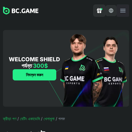
WELCOME SHIELD
পর্যন্ত
300$
নিবন্ধন করুন
ক্রীড়া পণ
/
বেটিং একাডেমি
/
খেলাধুলা
/
গলফ