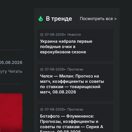
В тренде
Посмотреть все >
07-08-2026
Новости
Украина набрала первые
победные очки в
еврокубковом сезоне
05.06.2026
07-08-2026
Прогнозы
нуту Читать
Челси — Милан: Прогноз на
матч, коэффициенты и советы
по ставкам — товарищеский
матч, 08.08.2026
07-08-2026
Прогнозы
Ботафого — Флуминенсе:
Прогнозы, коэффициенты и
советы по ставкам — Серия А
Бетано, 09.08.2026