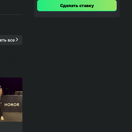
Сделать ставку
03-08-2026
Прогнозы
Мьялльбю АИФ – СК Слован
Братислава: Прогнозы, шансы
и советы по ставкам –
квалификация Лиги
чемпионов, 04.08.2026
еть все
03-08-2026
Прогнозы
Мьянма — Лаос: Прогноз на
матч, коэффициенты, советы
по ставкам — Чемпионат
АСЕАН, 04.08.2026
31-07-2026
Новости
Пономарев объяснил
поражение ЛНЗ в Лиге
конференций нехваткой
опыта