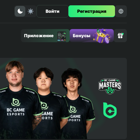
Войти
Регистрация
Приложение
Бонусы