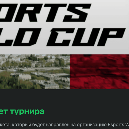
ет турнира
та, который будет направлен на организацию Esports W