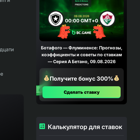
ставкам — Кубок Бетано в
Бразилии, 06.08.2026
04-08-2026
Новости
BC.Game совершила
рейтинговый рывок после
победы над ENCE
Ботафого — Флуминенсе: Прогнозы,
адцати
коэффициенты и советы по ставкам
— Серия А Бетано, 09.08.2026
04-08-2026
Прогнозы
Челси — Ювентус: Прогноз на
ее
матч, коэффициенты и советы
Получите бонус 300%
по ставкам — товарищеский
матч, 05.08.2026
Сделать ставку
04-08-2026
Прогнозы
Форталеза — Палмейрас:
Прогнозы, коэффициенты и
советы по ставкам — Кубок
Калькулятор для ставок
Бетано в Бразилии,
06.08.2026