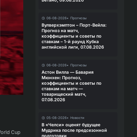
06-08-2026
Прогнозы
Вулверхэмптон – Порт-Вейла:
Прогноз на матч,
коэффициенты и советы по
ставкам – 1-й раунд Кубка
английской лиги, 07.08.2026
06-08-2026
Прогнозы
Астон Вилла — Бавария
Мюнхен: Прогноз,
коэффициенты и советы по
ставкам на матч —
товарищеский матч,
07.08.2026
05-08-2026
Новости
В «Челси» оценят будущее
Мудрика после предсезонной
orld Cup
подготовки