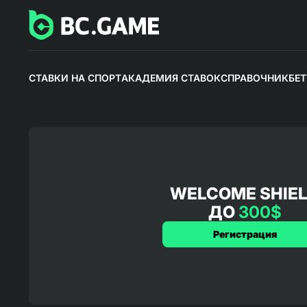
СТАВКИ НА СПОРТ
АКАДЕМИЯ СТАВОК
CПРАВОЧНИК
БЕ
WELCOME SHIE
ДО
300$
Регистрация