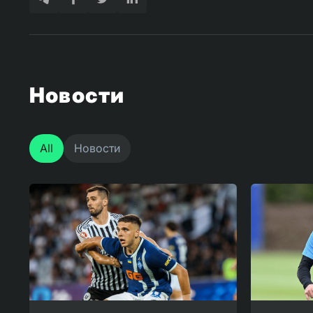
Новости
All
Новости