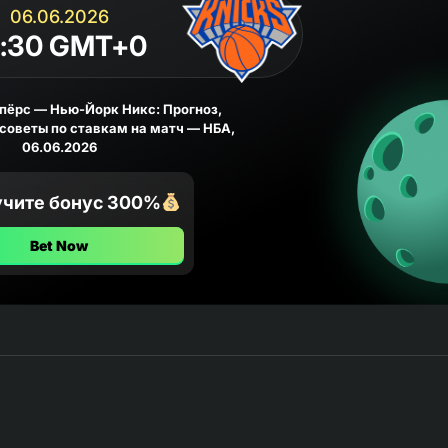
06.06.2026
1:30 GMT+0
пёрс — Нью-Йорк Никс: Прогноз,
советы по ставкам на матч — НБА,
06.06.2026
чите бонус 300%
Bet Now