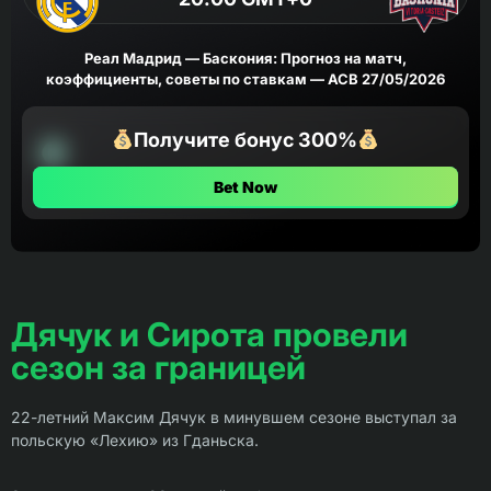
Реал Мадрид — Баскония: Прогноз на матч,
коэффициенты, советы по ставкам — ACB 27/05/2026
Получите бонус 300%
Bet Now
Дячук и Сирота провели
сезон за границей
22-летний Максим Дячук в минувшем сезоне выступал за
польскую «Лехию» из Гданьска.