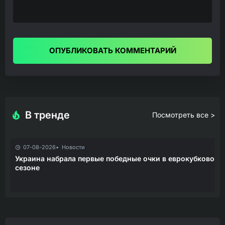
ОПУБЛИКОВАТЬ КОММЕНТАРИЙ
В тренде
Посмотреть все >
07-08-2026
Новости
Украина набрала первые победные очки в еврокубковом
сезоне