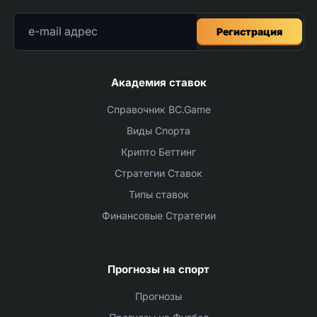
Регистрация
Академия ставок
Справочник BC.Game
Виды Спорта
Крипто Беттинг
Стратегии Ставок
Типы ставок
Финансовые Стратегии
Прогнозы на спорт
Прогнозы