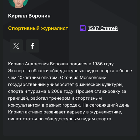
Кирилл Воронин
Спортивный журналист
1537 Статей
Кирилл Андреевич Воронин родился в 1986 году.
Эксперт в области общедоступных видов спорта с более
чем 10-летним опытом.
Окончил Московский
государственный университет физической культуры,
спорта и туризма в 2008 году.
Прошел стажировку за
границей, работал тренером и спортивным
консультантом в разных городах.
На сегодняшний день
Кирилл активно развивает карьеру в журналистике,
пишет статья по общедоступным видам спорта.