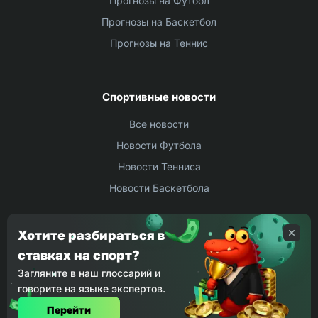
Прогнозы на Футбол
Прогнозы на Баскетбол
Прогнозы на Теннис
Спортивные новости
Все новости
Новости Футбола
Новости Тенниса
Новости Баскетбола
Хотите разбираться в
Полезные статьи
ставках на спорт?
BC Game Отзывы
Загляните в наш глоссарий и
говорите на языке экспертов.
Как пополнить Metamask
Перейти
Бинго от BC.Game