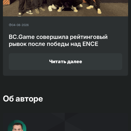
04-08-2026
BC.Game совершила рейтинговый
рывок после победы над ENCE
Читать далее
Об авторе