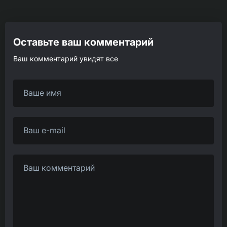
Оставьте ваш комментарий
Ваш комментарий увидят все