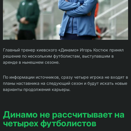
Главный тренер киевского «Динамо» Игорь Костюк принял
решение по нескольким футболистам, выступавшим в
аренде в нынешнем сезоне.
По информации источников, сразу четыре игрока не входят в
планы наставника на следующий сезон и будут искать новые
варианты продолжения карьеры.
Динамо не рассчитывает на
четырех футболистов