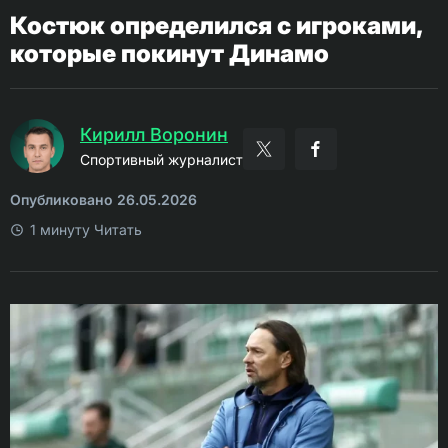
Костюк определился с игроками,
которые покинут Динамо
Кирилл Воронин
Спортивный журналист
Опубликовано 26.05.2026
1 минуту Читать