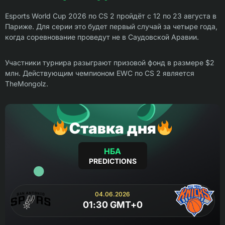
Esports World Cup 2026 по CS 2 пройдёт с 12 по 23 августа в
Париже. Для серии это будет первый случай за четыре года,
когда соревнование проведут не в Саудовской Аравии.
Участники турнира разыграют призовой фонд в размере $2
млн. Действующим чемпионом EWC по CS 2 является
TheMongolz.
Ставка дня
НБА
PREDICTIONS
04.06.2026
01:30 GMT+0