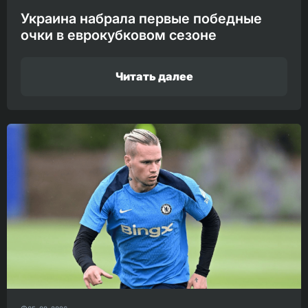
Украина набрала первые победные
очки в еврокубковом сезоне
Читать далее