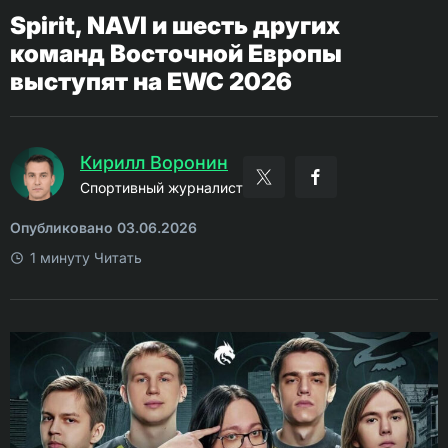
Spirit, NAVI и шесть других
команд Восточной Европы
выступят на EWC 2026
Кирилл Воронин
Спортивный журналист
Опубликовано 03.06.2026
1 минуту Читать