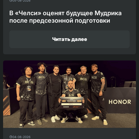
05-08-2026
В «Челси» оценят будущее Мудрика
после предсезонной подготовки
Читать далее
04-08-2026