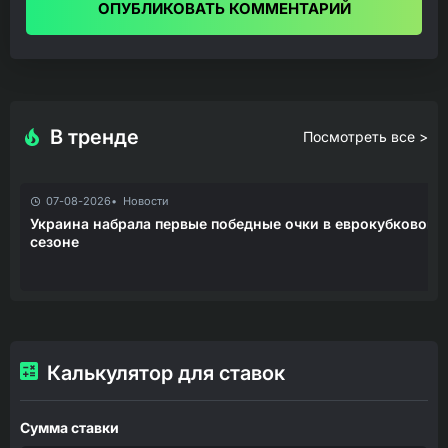
ОПУБЛИКОВАТЬ КОММЕНТАРИЙ
В тренде
Посмотреть все >
07-08-2026
Новости
Украина набрала первые победные очки в еврокубковом
сезоне
Калькулятор для ставок
Сумма ставки