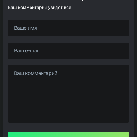
Ваш комментарий увидят все