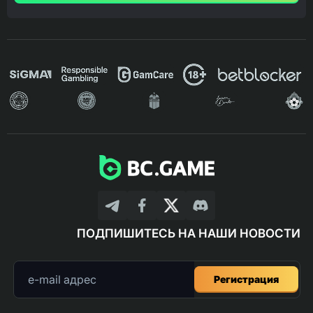
ПОДПИШИТЕСЬ НА НАШИ НОВОСТИ
Регистрация